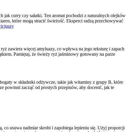
 jak curry czy sałatki. Ten aromat pochodzi z naturalnych olejków
 ziaren, które mogą stracić świeżość. Eksperci radzą przechowywać
icjuszy
n ryż zawiera więcej amyluazy, co wpływa na jego teksturę i zapach
tkiem. Pamiętaj, że świeży ryż jaśminowy gotowany na parze
ogaty w składniki odżywcze, takie jak witaminy z grupy B, które
 powinni zacząć od prostych przepisów, aby docenić, jak te
o usuwa nadmiar skrobi i zapobiega lepieniu się. Użyj proporcji