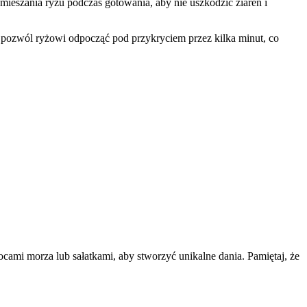
mieszania ryżu podczas gotowania, aby nie uszkodzić ziaren i
 pozwól ryżowi odpocząć pod przykryciem przez kilka minut, co
mi morza lub sałatkami, aby stworzyć unikalne dania. Pamiętaj, że