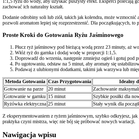
1:1,5 ryżu do wody, aby uzyskać puszysty efekt. Eksperci polecają 
zachować ich naturalny kształt.
Dodanie odrobiny soli lub ziół, takich jak kolendra, może wzmocni
pozwoli aromatom lepiej się rozprzestrzenić. Dla początkujących, to 
Proste Kroki do Gotowania Ryżu Jaśminowego
Płucz ryż jaśminowy pod bieżącą wodą przez 23 minuty, aż wo
Włóż ryż do garnka i dodaj wodę w proporcji 1:1,5.
Doprowadź do wrzenia, następnie zmniejsz ogień i gotuj pod p
Po ugotowaniu, odstaw na 5 minut, aby aromaty się ustabilizow
Podawaj z ulubionymi dodatkami, takimi jak warzywa lub mięs
Metoda Gotowania
Czas Przygotowania
Idealny d
Gotowanie na parze
20 minut
Zachowanie maksymal
Gotowanie w garnku
15 minut
Szybkie posiłki dla no
Ryżówka elektryczna
25 minut
Stały wynik dla począt
Z eksperymentowaniem z ryżem jaśminowym, szybko odkryjesz, jak je
praktyka czyni mistrza, więc nie bój się próbować nowych wariacji.
Nawigacja wpisu