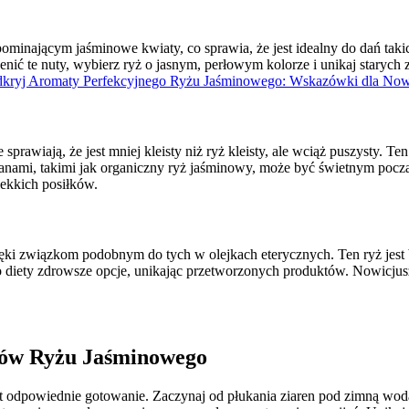
inającym jaśminowe kwiaty, co sprawia, że jest idealny do dań takich
enić te nuty, wybierz ryż o jasnym, perłowym kolorze i unikaj starych
kryj Aromaty Perfekcyjnego Ryżu Jaśminowego: Wskazówki dla Now
rawiają, że jest mniej kleisty niż ryż kleisty, ale wciąż puszysty. Te
nami, takimi jak organiczny ryż jaśminowy, może być świetnym począ
ekkich posiłków.
ki związkom podobnym do tych w olejkach eterycznych. Ten ryż jest b
 diety zdrowsze opcje, unikając przetworzonych produktów. Nowicjusze
tów Ryżu Jaśminowego
powiednie gotowanie. Zaczynaj od płukania ziaren pod zimną wodą, c