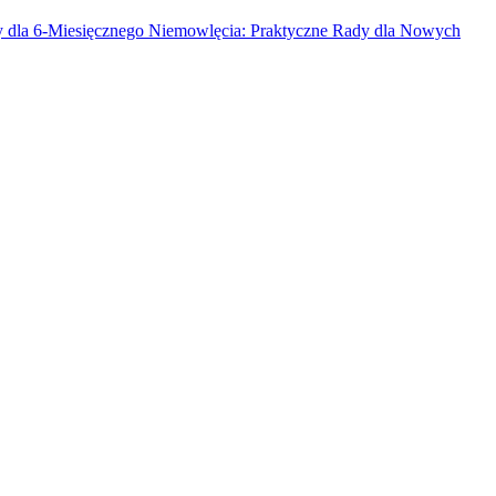
 dla 6-Miesięcznego Niemowlęcia: Praktyczne Rady dla Nowych