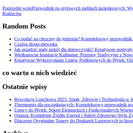
Poprzedni wpis
Przewodnik po stylowych meblach łazienkowych: Wybó
Rodziców
Random Posts
Co podać na chrzciny do jedzenia? Kompleksowy przewodnik 
Czarna droga plewiska
Jak urządzić mały pokój dla dziewczynki? Kreatywne pomysły i
Wielkanocne Inspiracje Kulinarne: Przepisy Tradycyjne z N
Kreatywne Wykorzystanie Listew Podłogowych do Płytek: Od
co warto o nich wiedzieć
Ostatnie wpisy
Rewolucja Lunchowa 2025: Smak, Zdrowie i Technologia w 
Thermomix dla początkujących: Kompleksowy przewodnik po
Listwy do Płytek: Sekret Eleganckich i Funkcjonalnych Wnętr
Quinoa: Kompletne Źródło Energii i Sekret Zdrowego Stylu Ż
Dlaczego Oryginalne Tonery do Drukarek Laserowych to Inwe