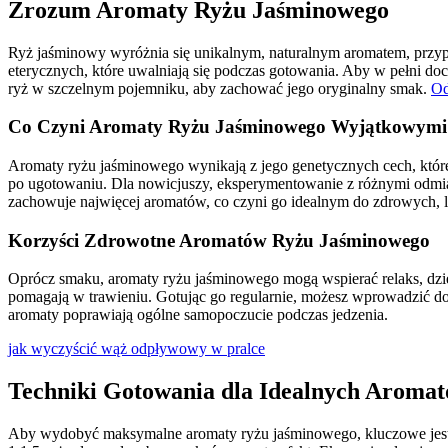
Zrozum Aromaty Ryżu Jaśminowego
Ryż jaśminowy wyróżnia się unikalnym, naturalnym aromatem, przypom
eterycznych, które uwalniają się podczas gotowania. Aby w pełni doc
ryż w szczelnym pojemniku, aby zachować jego oryginalny smak.
Od
Co Czyni Aromaty Ryżu Jaśminowego Wyjątkowymi
Aromaty ryżu jaśminowego wynikają z jego genetycznych cech, które sp
po ugotowaniu. Dla nowicjuszy, eksperymentowanie z różnymi odmia
zachowuje najwięcej aromatów, co czyni go idealnym do zdrowych, l
Korzyści Zdrowotne Aromatów Ryżu Jaśminowego
Oprócz smaku, aromaty ryżu jaśminowego mogą wspierać relaks, dzię
pomagają w trawieniu. Gotując go regularnie, możesz wprowadzić do
aromaty poprawiają ogólne samopoczucie podczas jedzenia.
jak wyczyścić wąż odpływowy w pralce
Techniki Gotowania dla Idealnych Aroma
Aby wydobyć maksymalne aromaty ryżu jaśminowego, kluczowe jest od