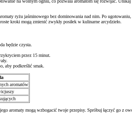
gotowanie na wolnym ogniu, co pozwala aromatom się rozwijać. Unikaj 
ć aromaty ryżu jaśminowego bez dominowania nad nim. Po ugotowaniu,
proste kroki mogą zmienić zwykły posiłek w kulinarne arcydzieło.
da będzie czysta.
rzykryciem przez 15 minut.
ały.
o, aby podkreślić smak.
la
nych aromatów
wicjuszy
kujących
go aromaty mogą wzbogacić twoje przepisy. Spróbuj łączyć go z owoca