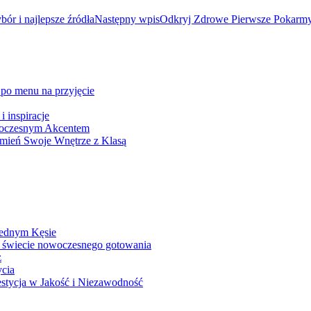
r i najlepsze źródła
Następny wpis
Odkryj Zdrowe Pierwsze Pokarmy
po menu na przyjęcie
 inspiracje
owoczesnym Akcentem
mień Swoje Wnętrze z Klasą
Jednym Kęsie
 świecie nowoczesnego gotowania
z
ycia
stycja w Jakość i Niezawodność