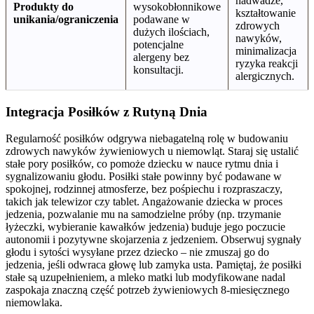
nadwadze,
Produkty do
wysokobłonnikowe
kształtowanie
unikania/ograniczenia
podawane w
zdrowych
dużych ilościach,
nawyków,
potencjalne
minimalizacja
alergeny bez
ryzyka reakcji
konsultacji.
alergicznych.
Integracja Posiłków z Rutyną Dnia
Regularność posiłków odgrywa niebagatelną rolę w budowaniu
zdrowych nawyków żywieniowych u niemowląt. Staraj się ustalić
stałe pory posiłków, co pomoże dziecku w nauce rytmu dnia i
sygnalizowaniu głodu. Posiłki stałe powinny być podawane w
spokojnej, rodzinnej atmosferze, bez pośpiechu i rozpraszaczy,
takich jak telewizor czy tablet. Angażowanie dziecka w proces
jedzenia, pozwalanie mu na samodzielne próby (np. trzymanie
łyżeczki, wybieranie kawałków jedzenia) buduje jego poczucie
autonomii i pozytywne skojarzenia z jedzeniem. Obserwuj sygnały
głodu i sytości wysyłane przez dziecko – nie zmuszaj go do
jedzenia, jeśli odwraca głowę lub zamyka usta. Pamiętaj, że posiłki
stałe są uzupełnieniem, a mleko matki lub modyfikowane nadal
zaspokaja znaczną część potrzeb żywieniowych 8-miesięcznego
niemowlaka.