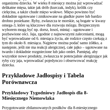
organizmu dziecka. W wieku 8 miesięcy można już wprowadzać
delikatne mięsa, takie jak drób (kurczak, indyk), królik czy
cielęcina, a także chude mięso wołowe. Mięso powinno być
dokładnie ugotowane i zmiksowane na gładkie puree lub bardzo
drobno posiekane. Ryby, zwłaszcza te morskie, są bogate w kwasy
omega-3, które są kluczowe dla rozwoju mózgu. Bezpiecznym
wyborem mogą być np. dorsz, łosoś, mintaj – ugotowane i
pozbawione ości. Jaja, zgodnie z najnowszymi zaleceniami, mogą
być wprowadzane od 6. miesiąca życia, ale rodzice często czekają z
tym do około 8. miesiąca. Najpierw można podać samo żółtko, a
następnie, jeśli nie ma reakcji alergicznej, całe jajko – ugotowane na
twardo i dokładnie rozgniecione lub jako omlet. Pamiętaj, aby
wszystkie nowe produkty, zwłaszcza te potencjalnie alergizujące jak
ryby czy jaja, wprowadzać pojedynczo i obserwować reakcję
dziecka.
Przykładowe Jadłospisy i Tabela
Porównawcza
Przykładowy Tygodniowy Jadłospis dla 8-
Miesięcznego Niemowlaka
Przygotowanie zbilansowanych posiłków dla 8-miesięcznego