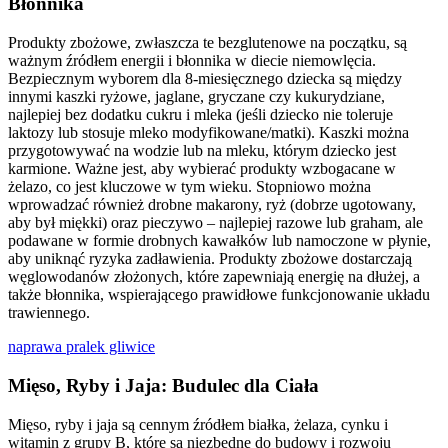
Błonnika
Produkty zbożowe, zwłaszcza te bezglutenowe na początku, są
ważnym źródłem energii i błonnika w diecie niemowlęcia.
Bezpiecznym wyborem dla 8-miesięcznego dziecka są między
innymi kaszki ryżowe, jaglane, gryczane czy kukurydziane,
najlepiej bez dodatku cukru i mleka (jeśli dziecko nie toleruje
laktozy lub stosuje mleko modyfikowane/matki). Kaszki można
przygotowywać na wodzie lub na mleku, którym dziecko jest
karmione. Ważne jest, aby wybierać produkty wzbogacane w
żelazo, co jest kluczowe w tym wieku. Stopniowo można
wprowadzać również drobne makarony, ryż (dobrze ugotowany,
aby był miękki) oraz pieczywo – najlepiej razowe lub graham, ale
podawane w formie drobnych kawałków lub namoczone w płynie,
aby uniknąć ryzyka zadławienia. Produkty zbożowe dostarczają
węglowodanów złożonych, które zapewniają energię na dłużej, a
także błonnika, wspierającego prawidłowe funkcjonowanie układu
trawiennego.
naprawa pralek gliwice
Mięso, Ryby i Jaja: Budulec dla Ciała
Mięso, ryby i jaja są cennym źródłem białka, żelaza, cynku i
witamin z grupy B, które są niezbędne do budowy i rozwoju