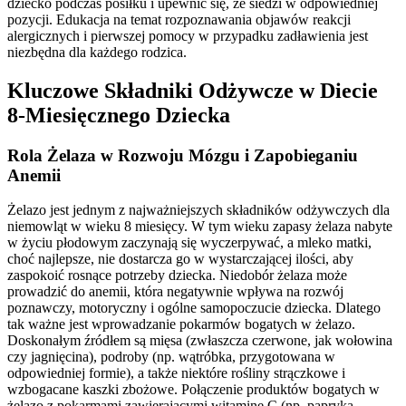
dziecko podczas posiłku i upewnić się, że siedzi w odpowiedniej
pozycji. Edukacja na temat rozpoznawania objawów reakcji
alergicznych i pierwszej pomocy w przypadku zadławienia jest
niezbędna dla każdego rodzica.
Kluczowe Składniki Odżywcze w Diecie
8-Miesięcznego Dziecka
Rola Żelaza w Rozwoju Mózgu i Zapobieganiu
Anemii
Żelazo jest jednym z najważniejszych składników odżywczych dla
niemowląt w wieku 8 miesięcy. W tym wieku zapasy żelaza nabyte
w życiu płodowym zaczynają się wyczerpywać, a mleko matki,
choć najlepsze, nie dostarcza go w wystarczającej ilości, aby
zaspokoić rosnące potrzeby dziecka. Niedobór żelaza może
prowadzić do anemii, która negatywnie wpływa na rozwój
poznawczy, motoryczny i ogólne samopoczucie dziecka. Dlatego
tak ważne jest wprowadzanie pokarmów bogatych w żelazo.
Doskonałym źródłem są mięsa (zwłaszcza czerwone, jak wołowina
czy jagnięcina), podroby (np. wątróbka, przygotowana w
odpowiedniej formie), a także niektóre rośliny strączkowe i
wzbogacane kaszki zbożowe. Połączenie produktów bogatych w
żelazo z pokarmami zawierającymi witaminę C (np. papryka,