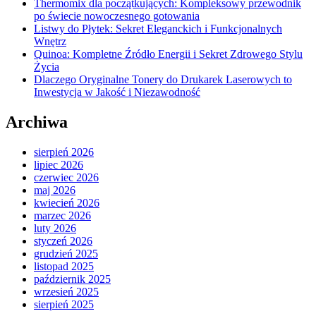
Thermomix dla początkujących: Kompleksowy przewodnik
po świecie nowoczesnego gotowania
Listwy do Płytek: Sekret Eleganckich i Funkcjonalnych
Wnętrz
Quinoa: Kompletne Źródło Energii i Sekret Zdrowego Stylu
Życia
Dlaczego Oryginalne Tonery do Drukarek Laserowych to
Inwestycja w Jakość i Niezawodność
Archiwa
sierpień 2026
lipiec 2026
czerwiec 2026
maj 2026
kwiecień 2026
marzec 2026
luty 2026
styczeń 2026
grudzień 2025
listopad 2025
październik 2025
wrzesień 2025
sierpień 2025