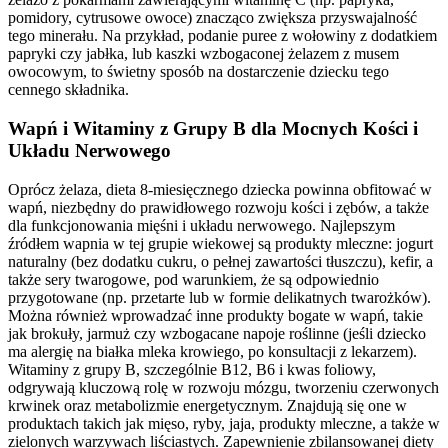
pomidory, cytrusowe owoce) znacząco zwiększa przyswajalność
tego minerału. Na przykład, podanie puree z wołowiny z dodatkiem
papryki czy jabłka, lub kaszki wzbogaconej żelazem z musem
owocowym, to świetny sposób na dostarczenie dziecku tego
cennego składnika.
Wapń i Witaminy z Grupy B dla Mocnych Kości i
Układu Nerwowego
Oprócz żelaza, dieta 8-miesięcznego dziecka powinna obfitować w
wapń, niezbędny do prawidłowego rozwoju kości i zębów, a także
dla funkcjonowania mięśni i układu nerwowego. Najlepszym
źródłem wapnia w tej grupie wiekowej są produkty mleczne: jogurt
naturalny (bez dodatku cukru, o pełnej zawartości tłuszczu), kefir, a
także sery twarogowe, pod warunkiem, że są odpowiednio
przygotowane (np. przetarte lub w formie delikatnych twarożków).
Można również wprowadzać inne produkty bogate w wapń, takie
jak brokuły, jarmuż czy wzbogacane napoje roślinne (jeśli dziecko
ma alergię na białka mleka krowiego, po konsultacji z lekarzem).
Witaminy z grupy B, szczególnie B12, B6 i kwas foliowy,
odgrywają kluczową rolę w rozwoju mózgu, tworzeniu czerwonych
krwinek oraz metabolizmie energetycznym. Znajdują się one w
produktach takich jak mięso, ryby, jaja, produkty mleczne, a także w
zielonych warzywach liściastych. Zapewnienie zbilansowanej diety