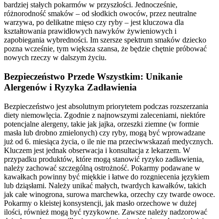
bardziej stałych pokarmów w przyszłości. Jednocześnie,
różnorodność smaków – od słodkich owoców, przez neutralne
warzywa, po delikatne mięso czy ryby – jest kluczowa dla
kształtowania prawidłowych nawyków żywieniowych i
zapobiegania wybredności. Im szersze spektrum smaków dziecko
pozna wcześnie, tym większa szansa, że będzie chętnie próbować
nowych rzeczy w dalszym życiu.
Bezpieczeństwo Przede Wszystkim: Unikanie
Alergenów i Ryzyka Zadławienia
Bezpieczeństwo jest absolutnym priorytetem podczas rozszerzania
diety niemowlęcia. Zgodnie z najnowszymi zaleceniami, niektóre
potencjalne alergeny, takie jak jajka, orzeszki ziemne (w formie
masła lub drobno zmielonych) czy ryby, mogą być wprowadzane
już od 6. miesiąca życia, o ile nie ma przeciwwskazań medycznych.
Kluczem jest jednak obserwacja i konsultacja z lekarzem. W
przypadku produktów, które mogą stanowić ryzyko zadławienia,
należy zachować szczególną ostrożność. Pokarmy podawane w
kawałkach powinny być miękkie i łatwe do rozgniecenia językiem
lub dziąsłami. Należy unikać małych, twardych kawałków, takich
jak całe winogrona, surowa marchewka, orzechy czy twarde owoce.
Pokarmy o kleistej konsystencji, jak masło orzechowe w dużej
ilości, również mogą być ryzykowne. Zawsze należy nadzorować