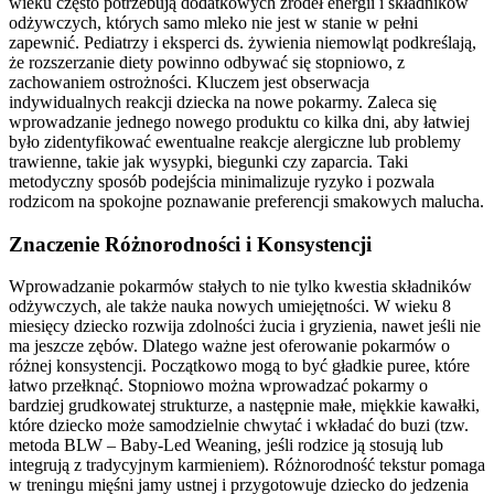
wieku często potrzebują dodatkowych źródeł energii i składników
odżywczych, których samo mleko nie jest w stanie w pełni
zapewnić. Pediatrzy i eksperci ds. żywienia niemowląt podkreślają,
że rozszerzanie diety powinno odbywać się stopniowo, z
zachowaniem ostrożności. Kluczem jest obserwacja
indywidualnych reakcji dziecka na nowe pokarmy. Zaleca się
wprowadzanie jednego nowego produktu co kilka dni, aby łatwiej
było zidentyfikować ewentualne reakcje alergiczne lub problemy
trawienne, takie jak wysypki, biegunki czy zaparcia. Taki
metodyczny sposób podejścia minimalizuje ryzyko i pozwala
rodzicom na spokojne poznawanie preferencji smakowych malucha.
Znaczenie Różnorodności i Konsystencji
Wprowadzanie pokarmów stałych to nie tylko kwestia składników
odżywczych, ale także nauka nowych umiejętności. W wieku 8
miesięcy dziecko rozwija zdolności żucia i gryzienia, nawet jeśli nie
ma jeszcze zębów. Dlatego ważne jest oferowanie pokarmów o
różnej konsystencji. Początkowo mogą to być gładkie puree, które
łatwo przełknąć. Stopniowo można wprowadzać pokarmy o
bardziej grudkowatej strukturze, a następnie małe, miękkie kawałki,
które dziecko może samodzielnie chwytać i wkładać do buzi (tzw.
metoda BLW – Baby-Led Weaning, jeśli rodzice ją stosują lub
integrują z tradycyjnym karmieniem). Różnorodność tekstur pomaga
w treningu mięśni jamy ustnej i przygotowuje dziecko do jedzenia