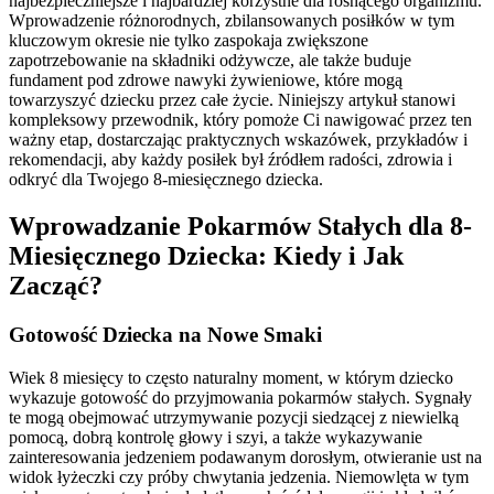
najbezpieczniejsze i najbardziej korzystne dla rosnącego organizmu.
Wprowadzenie różnorodnych, zbilansowanych posiłków w tym
kluczowym okresie nie tylko zaspokaja zwiększone
zapotrzebowanie na składniki odżywcze, ale także buduje
fundament pod zdrowe nawyki żywieniowe, które mogą
towarzyszyć dziecku przez całe życie. Niniejszy artykuł stanowi
kompleksowy przewodnik, który pomoże Ci nawigować przez ten
ważny etap, dostarczając praktycznych wskazówek, przykładów i
rekomendacji, aby każdy posiłek był źródłem radości, zdrowia i
odkryć dla Twojego 8-miesięcznego dziecka.
Wprowadzanie Pokarmów Stałych dla 8-
Miesięcznego Dziecka: Kiedy i Jak
Zacząć?
Gotowość Dziecka na Nowe Smaki
Wiek 8 miesięcy to często naturalny moment, w którym dziecko
wykazuje gotowość do przyjmowania pokarmów stałych. Sygnały
te mogą obejmować utrzymywanie pozycji siedzącej z niewielką
pomocą, dobrą kontrolę głowy i szyi, a także wykazywanie
zainteresowania jedzeniem podawanym dorosłym, otwieranie ust na
widok łyżeczki czy próby chwytania jedzenia. Niemowlęta w tym