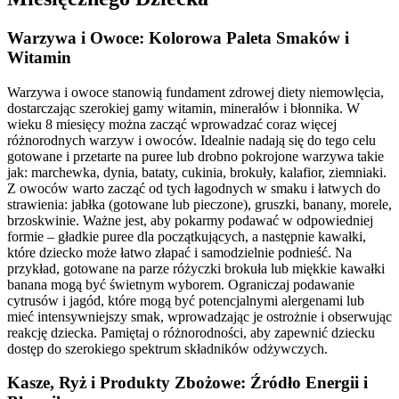
Warzywa i Owoce: Kolorowa Paleta Smaków i
Witamin
Warzywa i owoce stanowią fundament zdrowej diety niemowlęcia,
dostarczając szerokiej gamy witamin, minerałów i błonnika. W
wieku 8 miesięcy można zacząć wprowadzać coraz więcej
różnorodnych warzyw i owoców. Idealnie nadają się do tego celu
gotowane i przetarte na puree lub drobno pokrojone warzywa takie
jak: marchewka, dynia, bataty, cukinia, brokuły, kalafior, ziemniaki.
Z owoców warto zacząć od tych łagodnych w smaku i łatwych do
strawienia: jabłka (gotowane lub pieczone), gruszki, banany, morele,
brzoskwinie. Ważne jest, aby pokarmy podawać w odpowiedniej
formie – gładkie puree dla początkujących, a następnie kawałki,
które dziecko może łatwo złapać i samodzielnie podnieść. Na
przykład, gotowane na parze różyczki brokuła lub miękkie kawałki
banana mogą być świetnym wyborem. Ograniczaj podawanie
cytrusów i jagód, które mogą być potencjalnymi alergenami lub
mieć intensywniejszy smak, wprowadzając je ostrożnie i obserwując
reakcję dziecka. Pamiętaj o różnorodności, aby zapewnić dziecku
dostęp do szerokiego spektrum składników odżywczych.
Kasze, Ryż i Produkty Zbożowe: Źródło Energii i