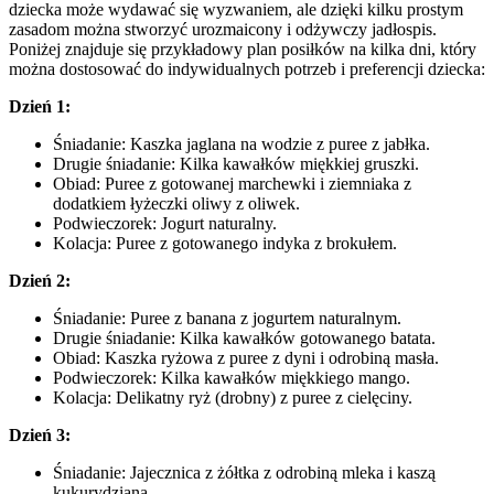
dziecka może wydawać się wyzwaniem, ale dzięki kilku prostym
zasadom można stworzyć urozmaicony i odżywczy jadłospis.
Poniżej znajduje się przykładowy plan posiłków na kilka dni, który
można dostosować do indywidualnych potrzeb i preferencji dziecka:
Dzień 1:
Śniadanie: Kaszka jaglana na wodzie z puree z jabłka.
Drugie śniadanie: Kilka kawałków miękkiej gruszki.
Obiad: Puree z gotowanej marchewki i ziemniaka z
dodatkiem łyżeczki oliwy z oliwek.
Podwieczorek: Jogurt naturalny.
Kolacja: Puree z gotowanego indyka z brokułem.
Dzień 2:
Śniadanie: Puree z banana z jogurtem naturalnym.
Drugie śniadanie: Kilka kawałków gotowanego batata.
Obiad: Kaszka ryżowa z puree z dyni i odrobiną masła.
Podwieczorek: Kilka kawałków miękkiego mango.
Kolacja: Delikatny ryż (drobny) z puree z cielęciny.
Dzień 3:
Śniadanie: Jajecznica z żółtka z odrobiną mleka i kaszą
kukurydzianą.