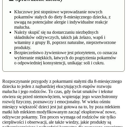
Kluczowe jest stopniowe wprowadzanie nowych
pokarmów stałych do diety 8-miesięcznego dziecka, z
uwagą na potencjalne alergie i indywidualne reakcje
malucha.
Należy skupić się na dostarczaniu niezbędnych
składników odżywczych, takich jak żelazo, wapń i
witaminy z grupy B, poprzez naturalne, nieprzetworzone
produkty.
Bezpieczeństwo żywieniowe jest priorytetem, co oznacza
wybieranie miękkich, łatwych do pogryzienia pokarmów
o odpowiedniej konsystencji, unikając soli i cukru.
Rozpoczynanie przygody z pokarmami stałymi dla 8-miesięcznego
dziecka to jeden z najbardziej ekscytujących etapów rozwoju
malucha i jego rodziców. To czas, gdy świat smaków i tekstur
otwiera się przed niemowlęciem, wspierając jego wszechstronny
rozwój fizyczny, poznawczy i emocjonalny. W wieku ośmiu
miesięcy większość dzieci jest już gotowa na to, by poza mlekiem
matki lub mlekiem modyfikowanym zacząć eksplorować nowe,
odżywcze pokarmy. Ten proces wymaga od rodziców nie tylko
cierpliwości i obserwacji, ale także wiedzy, jakie produkty są