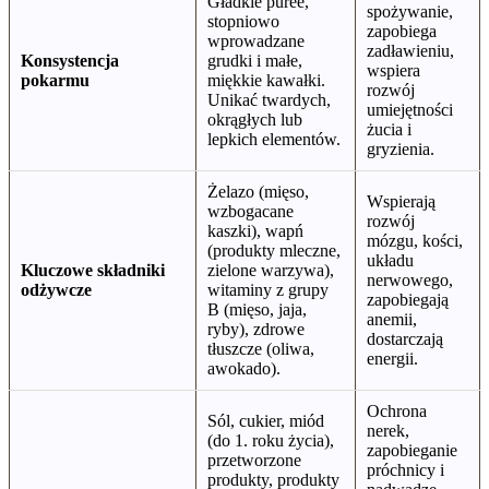
Gładkie puree,
spożywanie,
stopniowo
zapobiega
wprowadzane
zadławieniu,
Konsystencja
grudki i małe,
wspiera
pokarmu
miękkie kawałki.
rozwój
Unikać twardych,
umiejętności
okrągłych lub
żucia i
lepkich elementów.
gryzienia.
Żelazo (mięso,
Wspierają
wzbogacane
rozwój
kaszki), wapń
mózgu, kości,
(produkty mleczne,
układu
Kluczowe składniki
zielone warzywa),
nerwowego,
odżywcze
witaminy z grupy
zapobiegają
B (mięso, jaja,
anemii,
ryby), zdrowe
dostarczają
tłuszcze (oliwa,
energii.
awokado).
Ochrona
Sól, cukier, miód
nerek,
(do 1. roku życia),
zapobieganie
przetworzone
próchnicy i
produkty, produkty