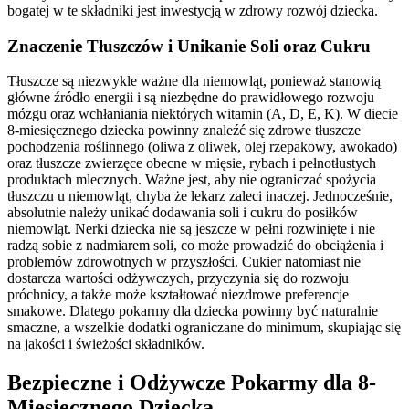
bogatej w te składniki jest inwestycją w zdrowy rozwój dziecka.
Znaczenie Tłuszczów i Unikanie Soli oraz Cukru
Tłuszcze są niezwykle ważne dla niemowląt, ponieważ stanowią
główne źródło energii i są niezbędne do prawidłowego rozwoju
mózgu oraz wchłaniania niektórych witamin (A, D, E, K). W diecie
8-miesięcznego dziecka powinny znaleźć się zdrowe tłuszcze
pochodzenia roślinnego (oliwa z oliwek, olej rzepakowy, awokado)
oraz tłuszcze zwierzęce obecne w mięsie, rybach i pełnotłustych
produktach mlecznych. Ważne jest, aby nie ograniczać spożycia
tłuszczu u niemowląt, chyba że lekarz zaleci inaczej. Jednocześnie,
absolutnie należy unikać dodawania soli i cukru do posiłków
niemowląt. Nerki dziecka nie są jeszcze w pełni rozwinięte i nie
radzą sobie z nadmiarem soli, co może prowadzić do obciążenia i
problemów zdrowotnych w przyszłości. Cukier natomiast nie
dostarcza wartości odżywczych, przyczynia się do rozwoju
próchnicy, a także może kształtować niezdrowe preferencje
smakowe. Dlatego pokarmy dla dziecka powinny być naturalnie
smaczne, a wszelkie dodatki ograniczane do minimum, skupiając się
na jakości i świeżości składników.
Bezpieczne i Odżywcze Pokarmy dla 8-
Miesięcznego Dziecka