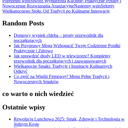
Poprzedni wpis
Stwórz Wymarzoną Kuchnię: Praktyczne Porady i
Nowoczesne Rozwiązania Aranżacyjne
Następny wpis
Sekrety
Wielkanocnego Stołu: Od Tradycji po Kulinarne Innowacje
Random Posts
Domowy wypiek chleba – prosty przewodnik dla
początkujących
Jak Przyprawy Mogą Wzbogacić Twoje Codzienne Posiłki
Praktycznie i Zdrowo
Jak sprawdzić diody LED w telewizorze? Kompletny
przewodnik dla początkujących i zaawansowanych
Wielkanocne Smaki: Tradycje i Inspiracje Kulinarnych
Odkryć
Co zjeść na Wigilii Firmowej? Menu Pełne Tradycji i
Nowoczesnych Smaków
co warto o nich wiedzieć
Ostatnie wpisy
Rewolucja Lunchowa 2025: Smak, Zdrowie i Technologia w
Jednym Kęsie