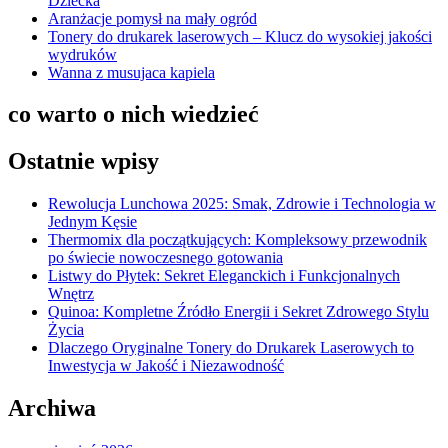
Dziecka
Aranżacje pomysł na mały ogród
Tonery do drukarek laserowych – Klucz do wysokiej jakości
wydruków
Wanna z musujaca kapiela
co warto o nich wiedzieć
Ostatnie wpisy
Rewolucja Lunchowa 2025: Smak, Zdrowie i Technologia w
Jednym Kęsie
Thermomix dla początkujących: Kompleksowy przewodnik
po świecie nowoczesnego gotowania
Listwy do Płytek: Sekret Eleganckich i Funkcjonalnych
Wnętrz
Quinoa: Kompletne Źródło Energii i Sekret Zdrowego Stylu
Życia
Dlaczego Oryginalne Tonery do Drukarek Laserowych to
Inwestycja w Jakość i Niezawodność
Archiwa