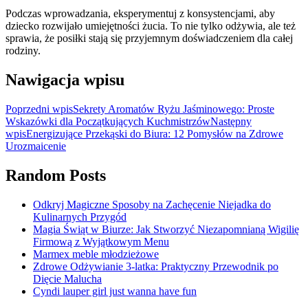
Podczas wprowadzania, eksperymentuj z konsystencjami, aby
dziecko rozwijało umiejętności żucia. To nie tylko odżywia, ale też
sprawia, że posiłki stają się przyjemnym doświadczeniem dla całej
rodziny.
Nawigacja wpisu
Poprzedni wpis
Sekrety Aromatów Ryżu Jaśminowego: Proste
Wskazówki dla Początkujących Kuchmistrzów
Następny
wpis
Energizujące Przekąski do Biura: 12 Pomysłów na Zdrowe
Urozmaicenie
Random Posts
Odkryj Magiczne Sposoby na Zachęcenie Niejadka do
Kulinarnych Przygód
Magia Świąt w Biurze: Jak Stworzyć Niezapomnianą Wigilię
Firmową z Wyjątkowym Menu
Marmex meble młodzieżowe
Zdrowe Odżywianie 3-latka: Praktyczny Przewodnik po
Dięcie Malucha
Cyndi lauper girl just wanna have fun