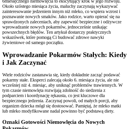
6miesięcznego niemowlęcia to ekscytujący krok w jego rozwoju.
Około szóstego miesiąca życia, maluchy zaczynają wykazywać
zainteresowanie jedzeniem innym niż mleko, co wspiera wzrost i
poznawanie nowych smaków. Jako rodzice, warto opierać się na
sprawdzonych zaleceniach, aby zapewnić bezpieczne i odżywcze
wprowadzanie nowych pokarmów, jednocześnie unikając
powszechnych błędów. Ten artykuł dostarczy praktycznych
wskazówek, które pomogą Ci budować zdrowe nawyki
żywieniowe od samego początku.
Wprowadzanie Pokarmów Stałych: Kiedy
i Jak Zaczynać
Wiele rodziców zastanawia się, kiedy dokładnie zacząć podawać
pokarmy stałe. Eksperci zalecają około 6. miesiąca życia, ale nie
wcześniej niż 4. miesiąc, aby uniknąć problemów trawiennych. W
tym czasie niemowlęta rozwijają zdolność do siedzenia z
podparciem i koordynację rękausta, co jest kluczowe dla
bezpiecznego jedzenia. Zaczynaj powoli, od małych porcji, aby
organizm dziecka mógł się dostosować. Pamiętaj, że mleko matki
lub mleko modyfikowane nadal powinno być podstawą diety.
Oznaki Gotowości Niemowlęcia do Nowych
Pokarmów