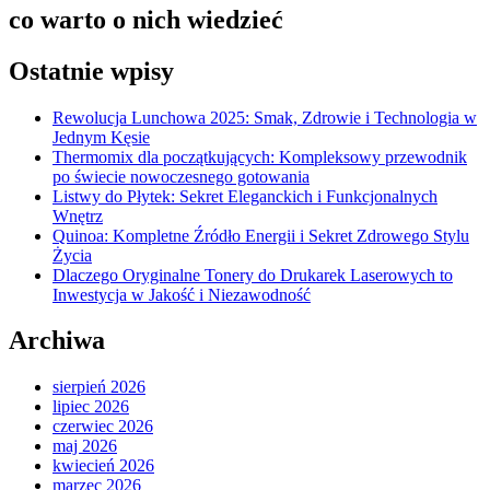
co warto o nich wiedzieć
Ostatnie wpisy
Rewolucja Lunchowa 2025: Smak, Zdrowie i Technologia w
Jednym Kęsie
Thermomix dla początkujących: Kompleksowy przewodnik
po świecie nowoczesnego gotowania
Listwy do Płytek: Sekret Eleganckich i Funkcjonalnych
Wnętrz
Quinoa: Kompletne Źródło Energii i Sekret Zdrowego Stylu
Życia
Dlaczego Oryginalne Tonery do Drukarek Laserowych to
Inwestycja w Jakość i Niezawodność
Archiwa
sierpień 2026
lipiec 2026
czerwiec 2026
maj 2026
kwiecień 2026
marzec 2026