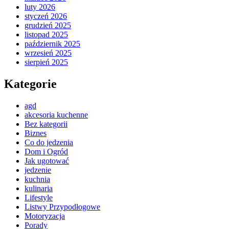
luty 2026
styczeń 2026
grudzień 2025
listopad 2025
październik 2025
wrzesień 2025
sierpień 2025
Kategorie
agd
akcesoria kuchenne
Bez kategorii
Biznes
Co do jedzenia
Dom i Ogród
Jak ugotować
jedzenie
kuchnia
kulinaria
Lifestyle
Listwy Przypodłogowe
Motoryzacja
Porady