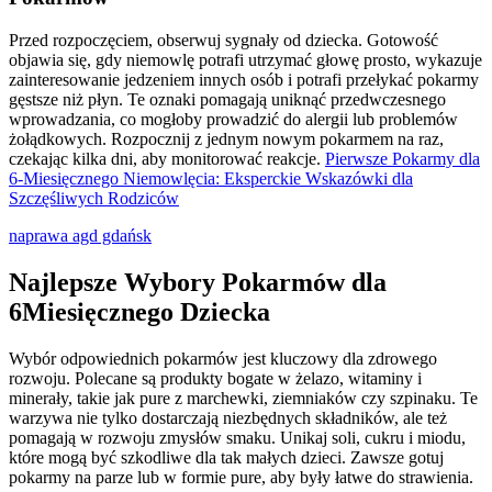
Przed rozpoczęciem, obserwuj sygnały od dziecka. Gotowość
objawia się, gdy niemowlę potrafi utrzymać głowę prosto, wykazuje
zainteresowanie jedzeniem innych osób i potrafi przełykać pokarmy
gęstsze niż płyn. Te oznaki pomagają uniknąć przedwczesnego
wprowadzania, co mogłoby prowadzić do alergii lub problemów
żołądkowych. Rozpocznij z jednym nowym pokarmem na raz,
czekając kilka dni, aby monitorować reakcje.
Pierwsze Pokarmy dla
6-Miesięcznego Niemowlęcia: Eksperckie Wskazówki dla
Szczęśliwych Rodziców
naprawa agd gdańsk
Najlepsze Wybory Pokarmów dla
6Miesięcznego Dziecka
Wybór odpowiednich pokarmów jest kluczowy dla zdrowego
rozwoju. Polecane są produkty bogate w żelazo, witaminy i
minerały, takie jak pure z marchewki, ziemniaków czy szpinaku. Te
warzywa nie tylko dostarczają niezbędnych składników, ale też
pomagają w rozwoju zmysłów smaku. Unikaj soli, cukru i miodu,
które mogą być szkodliwe dla tak małych dzieci. Zawsze gotuj
pokarmy na parze lub w formie pure, aby były łatwe do strawienia.