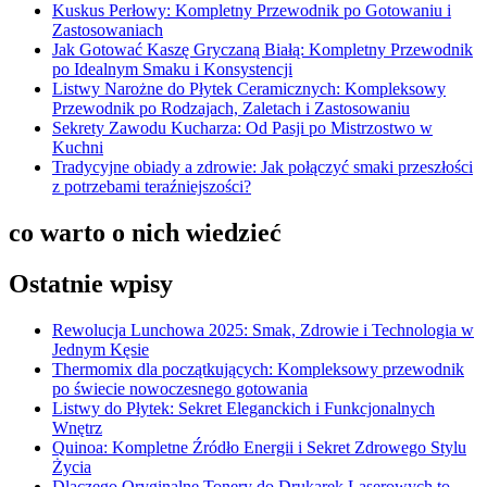
Kuskus Perłowy: Kompletny Przewodnik po Gotowaniu i
Zastosowaniach
Jak Gotować Kaszę Gryczaną Białą: Kompletny Przewodnik
po Idealnym Smaku i Konsystencji
Listwy Narożne do Płytek Ceramicznych: Kompleksowy
Przewodnik po Rodzajach, Zaletach i Zastosowaniu
Sekrety Zawodu Kucharza: Od Pasji po Mistrzostwo w
Kuchni
Tradycyjne obiady a zdrowie: Jak połączyć smaki przeszłości
z potrzebami teraźniejszości?
co warto o nich wiedzieć
Ostatnie wpisy
Rewolucja Lunchowa 2025: Smak, Zdrowie i Technologia w
Jednym Kęsie
Thermomix dla początkujących: Kompleksowy przewodnik
po świecie nowoczesnego gotowania
Listwy do Płytek: Sekret Eleganckich i Funkcjonalnych
Wnętrz
Quinoa: Kompletne Źródło Energii i Sekret Zdrowego Stylu
Życia
Dlaczego Oryginalne Tonery do Drukarek Laserowych to