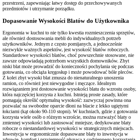
przestrzeni, zapewniając łatwy dostęp do przechowywanych
przedmiotów i utrzymanie porządku.
Dopasowanie Wysokości Blatów do Użytkownika
Ergonomia w kuchni to nie tylko kwestia rozmieszczenia sprzętów,
ale również dostosowania mebli do indywidualnych potrzeb
użytkowników. Jednym z często pomijanych, a jednocześnie
niezwykle ważnych aspektów, jest wysokość blatów roboczych.
Standardowe wysokości blatów, choć powszechnie stosowane, nie
zawsze odpowiadają potrzebom wszystkich domowników. Zbyt
niski blat może prowadzić do konieczności pochylania się podczas
gotowania, co obciąża kręgosłup i może powodować bóle pleców.
Z kolei zbyt wysoki blat zmusza do nienaturalnego unoszenia
ramion, co również jest niewygodne i męczące. Idealnym
rozwiązaniem jest dostosowanie wysokości blatu do wzrostu osoby,
która najczęściej korzysta z kuchni. Istnieją proste zasady, które
pomagają określić optymalną wysokość: zazwyczaj powinna ona
pozwalać na swobodne oparcie dłoni na blacie z lekko ugiętymi
łokciami (kąt około 90-110 stopni). W kuchniach, gdzie z gotowania
korzysta wiele osób o różnym wzroście, można rozważyć blaty o
zmiennej wysokości lub zastosować mniejsze, dedykowane blaty
robocze o niestandardowej wysokości w strategicznych miejscach.
Inwestycja w ergonomicznie dopasowane blaty to inwestycja w
zdrowie, komfort i przyjemność płynącą z codziennego korzystania