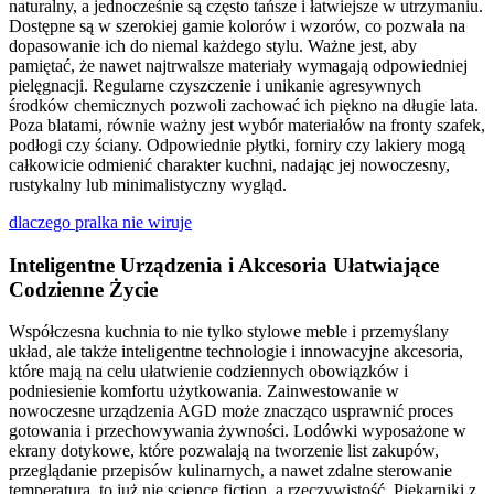
naturalny, a jednocześnie są często tańsze i łatwiejsze w utrzymaniu.
Dostępne są w szerokiej gamie kolorów i wzorów, co pozwala na
dopasowanie ich do niemal każdego stylu. Ważne jest, aby
pamiętać, że nawet najtrwalsze materiały wymagają odpowiedniej
pielęgnacji. Regularne czyszczenie i unikanie agresywnych
środków chemicznych pozwoli zachować ich piękno na długie lata.
Poza blatami, równie ważny jest wybór materiałów na fronty szafek,
podłogi czy ściany. Odpowiednie płytki, forniry czy lakiery mogą
całkowicie odmienić charakter kuchni, nadając jej nowoczesny,
rustykalny lub minimalistyczny wygląd.
dlaczego pralka nie wiruje
Inteligentne Urządzenia i Akcesoria Ułatwiające
Codzienne Życie
Współczesna kuchnia to nie tylko stylowe meble i przemyślany
układ, ale także inteligentne technologie i innowacyjne akcesoria,
które mają na celu ułatwienie codziennych obowiązków i
podniesienie komfortu użytkowania. Zainwestowanie w
nowoczesne urządzenia AGD może znacząco usprawnić proces
gotowania i przechowywania żywności. Lodówki wyposażone w
ekrany dotykowe, które pozwalają na tworzenie list zakupów,
przeglądanie przepisów kulinarnych, a nawet zdalne sterowanie
temperaturą, to już nie science fiction, a rzeczywistość. Piekarniki z