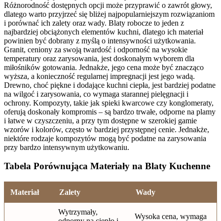
Różnorodność dostępnych opcji może przyprawić o zawrót głowy,
dlatego warto przyjrzeć się bliżej najpopularniejszym rozwiązaniom
i porównać ich zalety oraz wady. Blaty robocze to jeden z
najbardziej obciążonych elementów kuchni, dlatego ich materiał
powinien być dobrany z myślą o intensywności użytkowania.
Granit, ceniony za swoją twardość i odporność na wysokie
temperatury oraz zarysowania, jest doskonałym wyborem dla
miłośników gotowania. Jednakże, jego cena może być znacząco
wyższa, a konieczność regularnej impregnacji jest jego wadą.
Drewno, choć piękne i dodające kuchni ciepła, jest bardziej podatne
na wilgoć i zarysowania, co wymaga starannej pielęgnacji i
ochrony. Kompozyty, takie jak spieki kwarcowe czy konglomeraty,
oferują doskonały kompromis – są bardzo trwałe, odporne na plamy
i łatwe w czyszczeniu, a przy tym dostępne w szerokiej gamie
wzorów i kolorów, często w bardziej przystępnej cenie. Jednakże,
niektóre rodzaje kompozytów mogą być podatne na zarysowania
przy bardzo intensywnym użytkowaniu.
Tabela Porównująca Materiały na Blaty Kuchenne
Materiał
Zalety
Wady
Wytrzymały,
Wysoka cena, wymaga
odporny na ciepło i