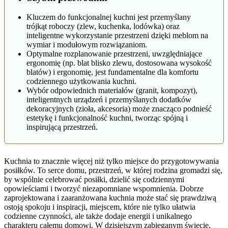
Kluczem do funkcjonalnej kuchni jest przemyślany
trójkąt roboczy (zlew, kuchenka, lodówka) oraz
inteligentne wykorzystanie przestrzeni dzięki meblom na
wymiar i modułowym rozwiązaniom.
Optymalne rozplanowanie przestrzeni, uwzględniające
ergonomię (np. blat blisko zlewu, dostosowana wysokość
blatów) i ergonomię, jest fundamentalne dla komfortu
codziennego użytkowania kuchni.
Wybór odpowiednich materiałów (granit, kompozyt),
inteligentnych urządzeń i przemyślanych dodatków
dekoracyjnych (zioła, akcesoria) może znacząco podnieść
estetykę i funkcjonalność kuchni, tworząc spójną i
inspirującą przestrzeń.
Kuchnia to znacznie więcej niż tylko miejsce do przygotowywania
posiłków. To serce domu, przestrzeń, w której rodzina gromadzi się,
by wspólnie celebrować posiłki, dzielić się codziennymi
opowieściami i tworzyć niezapomniane wspomnienia. Dobrze
zaprojektowana i zaaranżowana kuchnia może stać się prawdziwą
ostoją spokoju i inspiracji, miejscem, które nie tylko ułatwia
codzienne czynności, ale także dodaje energii i unikalnego
charakteru całemu domowi. W dzisiejszym zabieganym świecie,