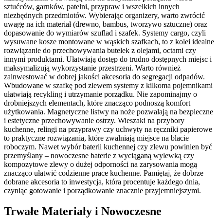
sztućców, garnków, patelni, przypraw i wszelkich innych
niezbędnych przedmiotów. Wybierając organizery, warto zwrócić
uwagę na ich materiał (drewno, bambus, tworzywo sztuczne) oraz
dopasowanie do wymiarów szuflad i szafek. Systemy cargo, czyli
wysuwane kosze montowane w wąskich szafkach, to z kolei idealne
rozwiązanie do przechowywania butelek z olejami, octami czy
innymi produktami. Ułatwiają dostęp do trudno dostępnych miejsc i
maksymalizują wykorzystanie przestrzeni. Warto również
zainwestować w dobrej jakości akcesoria do segregacji odpadów.
Wbudowane w szafkę pod zlewem systemy z kilkoma pojemnikami
ułatwiają recykling i utrzymanie porządku. Nie zapominajmy o
drobniejszych elementach, które znacząco podnoszą komfort
użytkowania. Magnetyczne listwy na noże pozwalają na bezpieczne
i estetyczne przechowywanie ostrzy. Wieszaki na przybory
kuchenne, relingi na przyprawy czy uchwyty na ręczniki papierowe
to praktyczne rozwiązania, które zwalniają miejsce na blacie
roboczym. Nawet wybór baterii kuchennej czy zlewu powinien być
przemyślany – nowoczesne baterie z wyciąganą wylewką czy
kompozytowe zlewy o dużej odporności na zarysowania mogą
znacząco ułatwić codzienne prace kuchenne. Pamiętaj, że dobrze
dobrane akcesoria to inwestycja, która procentuje każdego dnia,
czyniąc gotowanie i porządkowanie znacznie przyjemniejszymi.
Trwałe Materiały i Nowoczesne