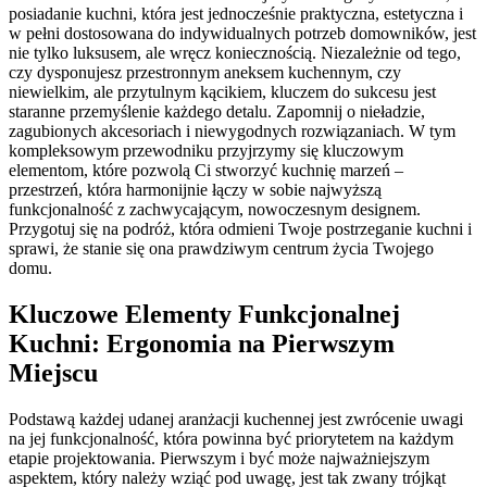
posiadanie kuchni, która jest jednocześnie praktyczna, estetyczna i
w pełni dostosowana do indywidualnych potrzeb domowników, jest
nie tylko luksusem, ale wręcz koniecznością. Niezależnie od tego,
czy dysponujesz przestronnym aneksem kuchennym, czy
niewielkim, ale przytulnym kącikiem, kluczem do sukcesu jest
staranne przemyślenie każdego detalu. Zapomnij o nieładzie,
zagubionych akcesoriach i niewygodnych rozwiązaniach. W tym
kompleksowym przewodniku przyjrzymy się kluczowym
elementom, które pozwolą Ci stworzyć kuchnię marzeń –
przestrzeń, która harmonijnie łączy w sobie najwyższą
funkcjonalność z zachwycającym, nowoczesnym designem.
Przygotuj się na podróż, która odmieni Twoje postrzeganie kuchni i
sprawi, że stanie się ona prawdziwym centrum życia Twojego
domu.
Kluczowe Elementy Funkcjonalnej
Kuchni: Ergonomia na Pierwszym
Miejscu
Podstawą każdej udanej aranżacji kuchennej jest zwrócenie uwagi
na jej funkcjonalność, która powinna być priorytetem na każdym
etapie projektowania. Pierwszym i być może najważniejszym
aspektem, który należy wziąć pod uwagę, jest tak zwany trójkąt