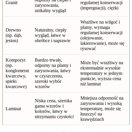
Granit
regularnej konserwacji
zarysowania,
(impregnacji), ciężki
unikalny wygląd
Wrażliwe na wilgoć i
plamy, wymaga
Drewno
Naturalny, ciepły
regularnej konserwacji
(np. dąb,
wygląd, łatwe w
(olejowanie,
jesion)
obróbce i naprawie
lakierowanie), może się
rysować
Kompozyt
Bardzo trwały,
Może być wrażliwy na
(np.
odporny na plamy i
ekstremalnie wysokie
konglomerat
zarysowania, łatwy
temperatury w jednym
kwarcowy,
w czyszczeniu,
punkcie, wyższa cena
spieki
szeroki wybór
niż laminat
kwarcowe)
wzorów
Mniejsza odporność na
Niska cena, szeroka
zarysowania i wysoką
gama wzorów i
Laminat
temperaturę, może się
kolorów, łatwy w
łuszczyć na
utrzymaniu czystości
krawędziach