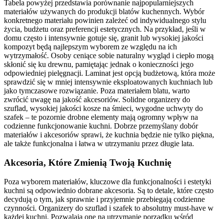
Tabela powyżej przedstawia porównanie najpopularniejszych
materiałów używanych do produkcji blatów kuchennych. Wybór
konkretnego materiału powinien zależeć od indywidualnego stylu
życia, budżetu oraz preferencji estetycznych. Na przykład, jeśli w
domu często i intensywnie gotuje się, granit lub wysokiej jakości
kompozyt będą najlepszym wyborem ze względu na ich
wytrzymałość. Osoby ceniące sobie naturalny wygląd i ciepło mogą
skłonić się ku drewnu, pamiętając jednak o konieczności jego
odpowiedniej pielęgnacji. Laminat jest opcją budżetową, która może
sprawdzić się w mniej intensywnie eksploatowanych kuchniach lub
jako tymczasowe rozwiązanie. Poza materiałem blatu, warto
zwrócić uwagę na jakość akcesoriów. Solidne organizery do
szuflad, wysokiej jakości kosze na śmieci, wygodne uchwyty do
szafek – te pozornie drobne elementy mają ogromny wpływ na
codzienne funkcjonowanie kuchni. Dobrze przemyślany dobór
materiałów i akcesoriów sprawi, że kuchnia będzie nie tylko piękna,
ale także funkcjonalna i łatwa w utrzymaniu przez długie lata.
Akcesoria, Które Zmienią Twoją Kuchnię
Poza wyborem materiałów, kluczowe dla funkcjonalności i estetyki
kuchni są odpowiednio dobrane akcesoria. Są to detale, które często
decydują o tym, jak sprawnie i przyjemnie przebiegają codzienne
czynności. Organizery do szuflad i szafek to absolutny must-have w
każdej kuchni. Pozwalają one na utrzymanie porządku wśród