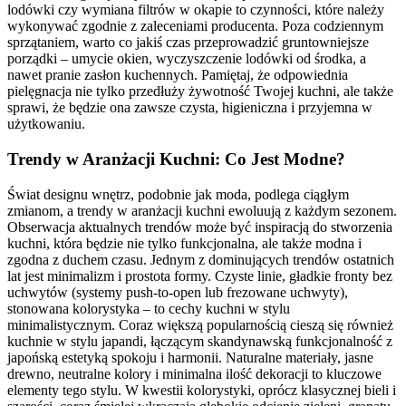
lodówki czy wymiana filtrów w okapie to czynności, które należy
wykonywać zgodnie z zaleceniami producenta. Poza codziennym
sprzątaniem, warto co jakiś czas przeprowadzić gruntowniejsze
porządki – umycie okien, wyczyszczenie lodówki od środka, a
nawet pranie zasłon kuchennych. Pamiętaj, że odpowiednia
pielęgnacja nie tylko przedłuży żywotność Twojej kuchni, ale także
sprawi, że będzie ona zawsze czysta, higieniczna i przyjemna w
użytkowaniu.
Trendy w Aranżacji Kuchni: Co Jest Modne?
Świat designu wnętrz, podobnie jak moda, podlega ciągłym
zmianom, a trendy w aranżacji kuchni ewoluują z każdym sezonem.
Obserwacja aktualnych trendów może być inspiracją do stworzenia
kuchni, która będzie nie tylko funkcjonalna, ale także modna i
zgodna z duchem czasu. Jednym z dominujących trendów ostatnich
lat jest minimalizm i prostota formy. Czyste linie, gładkie fronty bez
uchwytów (systemy push-to-open lub frezowane uchwyty),
stonowana kolorystyka – to cechy kuchni w stylu
minimalistycznym. Coraz większą popularnością cieszą się również
kuchnie w stylu japandi, łączącym skandynawską funkcjonalność z
japońską estetyką spokoju i harmonii. Naturalne materiały, jasne
drewno, neutralne kolory i minimalna ilość dekoracji to kluczowe
elementy tego stylu. W kwestii kolorystyki, oprócz klasycznej bieli i