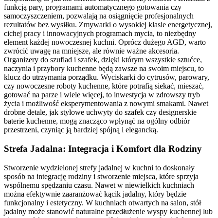
funkcją pary, programami automatycznego gotowania czy
samoczyszczeniem, pozwalają na osiągnięcie profesjonalnych
rezultatów bez wysiłku. Zmywarki o wysokiej klasie energetycznej,
cichej pracy i innowacyjnych programach mycia, to niezbędny
element każdej nowoczesnej kuchni. Oprócz dużego AGD, warto
zwrócić uwagę na mniejsze, ale równie ważne akcesoria.
Organizery do szuflad i szafek, dzięki którym wszystkie sztućce,
naczynia i przybory kuchenne będą zawsze na swoim miejscu, to
klucz do utrzymania porządku. Wyciskarki do cytrusów, parowary,
czy nowoczesne roboty kuchenne, które potrafią siekać, mieszać,
gotować na parze i wiele więcej, to inwestycja w zdrowszy tryb
życia i możliwość eksperymentowania z nowymi smakami. Nawet
drobne detale, jak stylowe uchwyty do szafek czy designerskie
baterie kuchenne, mogą znacząco wpłynąć na ogólny odbiór
przestrzeni, czyniąc ją bardziej spójną i elegancką.
Strefa Jadalna: Integracja i Komfort dla Rodziny
Stworzenie wydzielonej strefy jadalnej w kuchni to doskonały
sposób na integrację rodziny i stworzenie miejsca, które sprzyja
wspólnemu spędzaniu czasu. Nawet w niewielkich kuchniach
można efektywnie zaaranżować kącik jadalny, który będzie
funkcjonalny i estetyczny. W kuchniach otwartych na salon, stół
jadalny może stanowić naturalne przedłużenie wyspy kuchennej lub