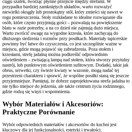
ciągu szafek, tworząc płynne przejście między strefami. W
przypadku bardziej zamkniętych układów, warto rozważyć
niewielki okrągły lub prostokątny stół, który zmieści się nawet w
rogu pomieszczenia. Stoły rozkładane to idealne rozwiązanie dla
osób, które często przyjmują gości – pozwalają na powiększenie
blatu w razie potrzeby, a na co dzień nie zajmują dużo miejsca.
Warto zwrócić uwagę na wygodne krzesła, które zachęcają do
dłuższego siedzenia i rozmów przy posiłkach. Materiały tapicerskie
powinny być łatwe do czyszczenia, co jest szczególnie ważne w
miejscu, gdzie mogą pojawić się zabrudzenia. Poza stołem i
krzesłami, strefę jadalną można podkreślić odpowiednim
oświetleniem – zwisającą lampą nad stołem, która stworzy przytulny
nastrój, lub punktowym oświetleniem sufitowym. Dodatki, takie jak
obrus, serwetki, czy świeże kwiaty w wazonie, mogą nadać tej
przestrzeni charakteru i sprawić, że wspólne posiłki staną się jeszcze
przyjemniejsze. Pamiętaj, że dobrze zaprojektowana strefa jadalna to
nie tylko miejsce do jedzenia, ale także centrum życia rodzinnego,
gdzie rodzą się więzi i wspomnienia.
Wybór Materiałów i Akcesoriów:
Praktyczne Porównanie
Wybór odpowiednich materiałów i akcesoriów do kuchni jest
kluczowy dla jej funkcjonalności, estetyki i trwałości.