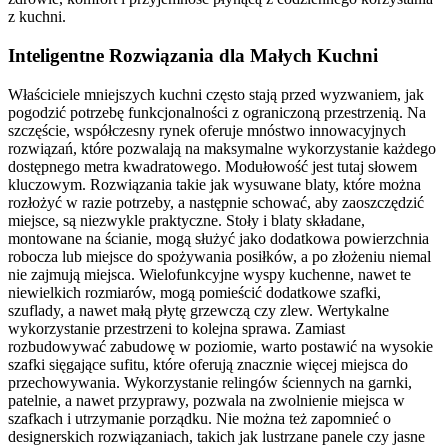
z kuchni.
Inteligentne Rozwiązania dla Małych Kuchni
Właściciele mniejszych kuchni często stają przed wyzwaniem, jak
pogodzić potrzebę funkcjonalności z ograniczoną przestrzenią. Na
szczęście, współczesny rynek oferuje mnóstwo innowacyjnych
rozwiązań, które pozwalają na maksymalne wykorzystanie każdego
dostępnego metra kwadratowego. Modułowość jest tutaj słowem
kluczowym. Rozwiązania takie jak wysuwane blaty, które można
rozłożyć w razie potrzeby, a następnie schować, aby zaoszczędzić
miejsce, są niezwykle praktyczne. Stoły i blaty składane,
montowane na ścianie, mogą służyć jako dodatkowa powierzchnia
robocza lub miejsce do spożywania posiłków, a po złożeniu niemal
nie zajmują miejsca. Wielofunkcyjne wyspy kuchenne, nawet te
niewielkich rozmiarów, mogą pomieścić dodatkowe szafki,
szuflady, a nawet małą płytę grzewczą czy zlew. Wertykalne
wykorzystanie przestrzeni to kolejna sprawa. Zamiast
rozbudowywać zabudowę w poziomie, warto postawić na wysokie
szafki sięgające sufitu, które oferują znacznie więcej miejsca do
przechowywania. Wykorzystanie relingów ściennych na garnki,
patelnie, a nawet przyprawy, pozwala na zwolnienie miejsca w
szafkach i utrzymanie porządku. Nie można też zapomnieć o
designerskich rozwiązaniach, takich jak lustrzane panele czy jasne