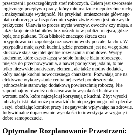
przestrzeni i poszczególnych stref roboczych. Celem jest stworzenie
logicznego przepływu pracy, który minimalizuje niepotrzebne ruchy
i maksymalizuje wydajność. Na przykład, umieszczenie głównego
blatu roboczego w bezpośrednim sąsiedztwie zlewu jest niezwykle
praktyczne. Ułatwia to proces mycia warzyw, owoców czy mięsa, a
także krojenie składników bezpośrednio w pobliżu miejsca, gdzie
będą one płukane. Taka bliskość znacząco skraca czas
przygotowania i zapobiega roznoszeniu wody po całej kuchni. W
przypadku mniejszych kuchni, gdzie przestrzeń jest na wagę złota,
kluczowe stają się inteligentne rozwiązania modułowe. Wyspy
kuchenne, które często łączą w sobie funkcje blatu roboczego,
miejsca do przechowywania, a nawet podręcznej jadalni, to nie
tylko niezwykle praktyczny element, ale także modny dodatek,
który nadaje kuchni nowoczesnego charakteru. Pozwalają one na
efektywne wykorzystanie centralnej części pomieszczenia,
jednocześnie stanowiąc dodatkową powierzchnię roboczą. Nie
zapominajmy również o dostosowaniu wysokości blatów do
wzrostu osób, które najczęściej korzystają z kuchni. Zbyt wysoki
lub zbyt niski blat może prowadzić do nieprzyjemnego bólu pleców
i szyi, obniżając komfort pracy i negatywnie wpływając na zdrowie.
Indywidualne dopasowanie wysokości to inwestycja w wygodę i
dobre samopoczucie.
Optymalne Rozplanowanie Przestrzeni: