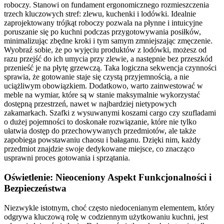
roboczy. Stanowi on fundament ergonomicznego rozmieszczenia
trzech kluczowych stref: zlewu, kuchenki i lodówki. Idealnie
zaprojektowany trójkąt roboczy pozwala na płynne i intuicyjne
poruszanie się po kuchni podczas przygotowywania posiłków,
minimalizując zbędne kroki i tym samym zmniejszając zmęczenie.
Wyobraź sobie, że po wyjęciu produktów z lodówki, możesz od
razu przejść do ich umycia przy zlewie, a następnie bez przeszkód
przenieść je na płytę grzewczą. Taka logiczna sekwencja czynności
sprawia, że gotowanie staje się czystą przyjemnością, a nie
uciążliwym obowiązkiem. Dodatkowo, warto zainwestować w
meble na wymiar, które są w stanie maksymalnie wykorzystać
dostępną przestrzeń, nawet w najbardziej nietypowych
zakamarkach. Szafki z wysuwanymi koszami cargo czy szufladami
o dużej pojemności to doskonałe rozwiązanie, które nie tylko
ułatwia dostęp do przechowywanych przedmiotów, ale także
zapobiega powstawaniu chaosu i bałaganu. Dzięki nim, każdy
przedmiot znajdzie swoje dedykowane miejsce, co znacząco
usprawni proces gotowania i sprzątania.
Oświetlenie: Nieoceniony Aspekt Funkcjonalności i
Bezpieczeństwa
Niezwykle istotnym, choć często niedocenianym elementem, który
odgrywa kluczową rolę w codziennym użytkowaniu kuchni, jest