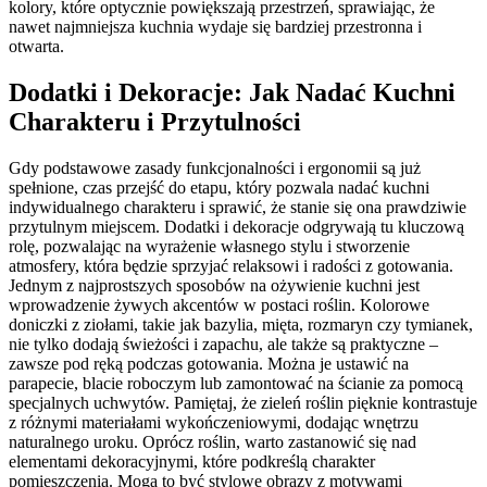
kolory, które optycznie powiększają przestrzeń, sprawiając, że
nawet najmniejsza kuchnia wydaje się bardziej przestronna i
otwarta.
Dodatki i Dekoracje: Jak Nadać Kuchni
Charakteru i Przytulności
Gdy podstawowe zasady funkcjonalności i ergonomii są już
spełnione, czas przejść do etapu, który pozwala nadać kuchni
indywidualnego charakteru i sprawić, że stanie się ona prawdziwie
przytulnym miejscem. Dodatki i dekoracje odgrywają tu kluczową
rolę, pozwalając na wyrażenie własnego stylu i stworzenie
atmosfery, która będzie sprzyjać relaksowi i radości z gotowania.
Jednym z najprostszych sposobów na ożywienie kuchni jest
wprowadzenie żywych akcentów w postaci roślin. Kolorowe
doniczki z ziołami, takie jak bazylia, mięta, rozmaryn czy tymianek,
nie tylko dodają świeżości i zapachu, ale także są praktyczne –
zawsze pod ręką podczas gotowania. Można je ustawić na
parapecie, blacie roboczym lub zamontować na ścianie za pomocą
specjalnych uchwytów. Pamiętaj, że zieleń roślin pięknie kontrastuje
z różnymi materiałami wykończeniowymi, dodając wnętrzu
naturalnego uroku. Oprócz roślin, warto zastanowić się nad
elementami dekoracyjnymi, które podkreślą charakter
pomieszczenia. Mogą to być stylowe obrazy z motywami