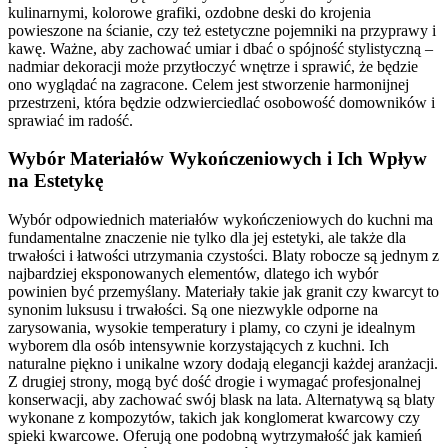
kulinarnymi, kolorowe grafiki, ozdobne deski do krojenia
powieszone na ścianie, czy też estetyczne pojemniki na przyprawy i
kawę. Ważne, aby zachować umiar i dbać o spójność stylistyczną –
nadmiar dekoracji może przytłoczyć wnętrze i sprawić, że będzie
ono wyglądać na zagracone. Celem jest stworzenie harmonijnej
przestrzeni, która będzie odzwierciedlać osobowość domowników i
sprawiać im radość.
Wybór Materiałów Wykończeniowych i Ich Wpływ
na Estetykę
Wybór odpowiednich materiałów wykończeniowych do kuchni ma
fundamentalne znaczenie nie tylko dla jej estetyki, ale także dla
trwałości i łatwości utrzymania czystości. Blaty robocze są jednym z
najbardziej eksponowanych elementów, dlatego ich wybór
powinien być przemyślany. Materiały takie jak granit czy kwarcyt to
synonim luksusu i trwałości. Są one niezwykle odporne na
zarysowania, wysokie temperatury i plamy, co czyni je idealnym
wyborem dla osób intensywnie korzystających z kuchni. Ich
naturalne piękno i unikalne wzory dodają elegancji każdej aranżacji.
Z drugiej strony, mogą być dość drogie i wymagać profesjonalnej
konserwacji, aby zachować swój blask na lata. Alternatywą są blaty
wykonane z kompozytów, takich jak konglomerat kwarcowy czy
spieki kwarcowe. Oferują one podobną wytrzymałość jak kamień