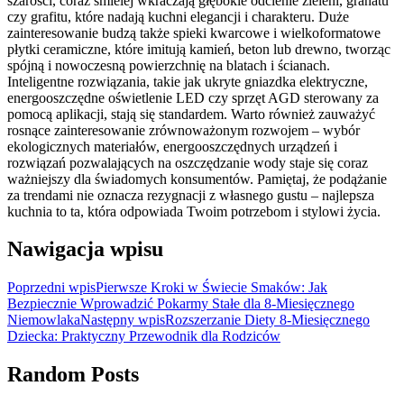
szarości, coraz śmielej wkraczają głębokie odcienie zieleni, granatu
czy grafitu, które nadają kuchni elegancji i charakteru. Duże
zainteresowanie budzą także spieki kwarcowe i wielkoformatowe
płytki ceramiczne, które imitują kamień, beton lub drewno, tworząc
spójną i nowoczesną powierzchnię na blatach i ścianach.
Inteligentne rozwiązania, takie jak ukryte gniazdka elektryczne,
energooszczędne oświetlenie LED czy sprzęt AGD sterowany za
pomocą aplikacji, stają się standardem. Warto również zauważyć
rosnące zainteresowanie zrównoważonym rozwojem – wybór
ekologicznych materiałów, energooszczędnych urządzeń i
rozwiązań pozwalających na oszczędzanie wody staje się coraz
ważniejszy dla świadomych konsumentów. Pamiętaj, że podążanie
za trendami nie oznacza rezygnacji z własnego gustu – najlepsza
kuchnia to ta, która odpowiada Twoim potrzebom i stylowi życia.
Nawigacja wpisu
Poprzedni wpis
Pierwsze Kroki w Świecie Smaków: Jak
Bezpiecznie Wprowadzić Pokarmy Stałe dla 8-Miesięcznego
Niemowlaka
Następny wpis
Rozszerzanie Diety 8-Miesięcznego
Dziecka: Praktyczny Przewodnik dla Rodziców
Random Posts