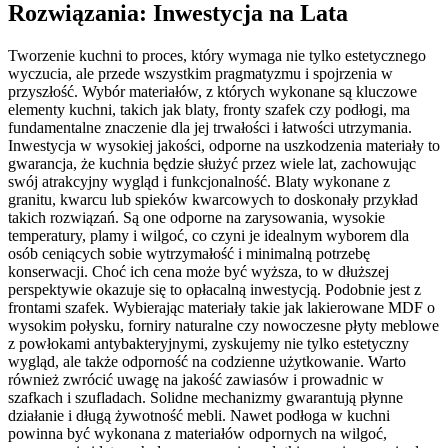
Rozwiązania: Inwestycja na Lata
Tworzenie kuchni to proces, który wymaga nie tylko estetycznego
wyczucia, ale przede wszystkim pragmatyzmu i spojrzenia w
przyszłość. Wybór materiałów, z których wykonane są kluczowe
elementy kuchni, takich jak blaty, fronty szafek czy podłogi, ma
fundamentalne znaczenie dla jej trwałości i łatwości utrzymania.
Inwestycja w wysokiej jakości, odporne na uszkodzenia materiały to
gwarancja, że kuchnia będzie służyć przez wiele lat, zachowując
swój atrakcyjny wygląd i funkcjonalność. Blaty wykonane z
granitu, kwarcu lub spieków kwarcowych to doskonały przykład
takich rozwiązań. Są one odporne na zarysowania, wysokie
temperatury, plamy i wilgoć, co czyni je idealnym wyborem dla
osób ceniących sobie wytrzymałość i minimalną potrzebę
konserwacji. Choć ich cena może być wyższa, to w dłuższej
perspektywie okazuje się to opłacalną inwestycją. Podobnie jest z
frontami szafek. Wybierając materiały takie jak lakierowane MDF o
wysokim połysku, forniry naturalne czy nowoczesne płyty meblowe
z powłokami antybakteryjnymi, zyskujemy nie tylko estetyczny
wygląd, ale także odporność na codzienne użytkowanie. Warto
również zwrócić uwagę na jakość zawiasów i prowadnic w
szafkach i szufladach. Solidne mechanizmy gwarantują płynne
działanie i długą żywotność mebli. Nawet podłoga w kuchni
powinna być wykonana z materiałów odpornych na wilgoć,