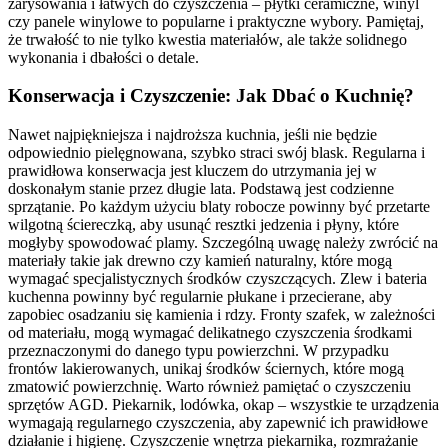
zarysowania i łatwych do czyszczenia – płytki ceramiczne, winyl
czy panele winylowe to popularne i praktyczne wybory. Pamiętaj,
że trwałość to nie tylko kwestia materiałów, ale także solidnego
wykonania i dbałości o detale.
Konserwacja i Czyszczenie: Jak Dbać o Kuchnię?
Nawet najpiękniejsza i najdroższa kuchnia, jeśli nie będzie
odpowiednio pielęgnowana, szybko straci swój blask. Regularna i
prawidłowa konserwacja jest kluczem do utrzymania jej w
doskonałym stanie przez długie lata. Podstawą jest codzienne
sprzątanie. Po każdym użyciu blaty robocze powinny być przetarte
wilgotną ściereczką, aby usunąć resztki jedzenia i płyny, które
mogłyby spowodować plamy. Szczególną uwagę należy zwrócić na
materiały takie jak drewno czy kamień naturalny, które mogą
wymagać specjalistycznych środków czyszczących. Zlew i bateria
kuchenna powinny być regularnie płukane i przecierane, aby
zapobiec osadzaniu się kamienia i rdzy. Fronty szafek, w zależności
od materiału, mogą wymagać delikatnego czyszczenia środkami
przeznaczonymi do danego typu powierzchni. W przypadku
frontów lakierowanych, unikaj środków ściernych, które mogą
zmatowić powierzchnię. Warto również pamiętać o czyszczeniu
sprzętów AGD. Piekarnik, lodówka, okap – wszystkie te urządzenia
wymagają regularnego czyszczenia, aby zapewnić ich prawidłowe
działanie i higienę. Czyszczenie wnętrza piekarnika, rozmrażanie