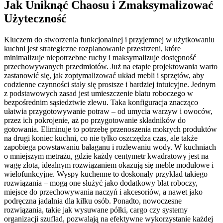
Jak Uniknąć Chaosu i Zmaksymalizować
Użyteczność
Kluczem do stworzenia funkcjonalnej i przyjemnej w użytkowaniu
kuchni jest strategiczne rozplanowanie przestrzeni, które
minimalizuje niepotrzebne ruchy i maksymalizuje dostępność
przechowywanych przedmiotów. Już na etapie projektowania warto
zastanowić się, jak zoptymalizować układ mebli i sprzętów, aby
codzienne czynności stały się prostsze i bardziej intuicyjne. Jednym
z podstawowych zasad jest umieszczenie blatu roboczego w
bezpośrednim sąsiedztwie zlewu. Taka konfiguracja znacząco
ułatwia przygotowywanie potraw – od umycia warzyw i owoców,
przez ich pokrojenie, aż po przygotowanie składników do
gotowania. Eliminuje to potrzebę przenoszenia mokrych produktów
na drugi koniec kuchni, co nie tylko oszczędza czas, ale także
zapobiega powstawaniu bałaganu i rozlewaniu wody. W kuchniach
o mniejszym metrażu, gdzie każdy centymetr kwadratowy jest na
wagę złota, idealnym rozwiązaniem okazują się meble modułowe i
wielofunkcyjne. Wyspy kuchenne to doskonały przykład takiego
rozwiązania – mogą one służyć jako dodatkowy blat roboczy,
miejsce do przechowywania naczyń i akcesoriów, a nawet jako
podręczna jadalnia dla kilku osób. Ponadto, nowoczesne
rozwiązania, takie jak wysuwane półki, cargo czy systemy
organizacji szuflad, pozwalają na efektywne wykorzystanie każdej