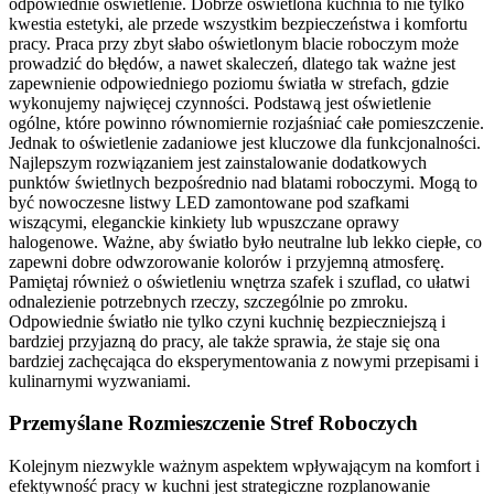
odpowiednie oświetlenie. Dobrze oświetlona kuchnia to nie tylko
kwestia estetyki, ale przede wszystkim bezpieczeństwa i komfortu
pracy. Praca przy zbyt słabo oświetlonym blacie roboczym może
prowadzić do błędów, a nawet skaleczeń, dlatego tak ważne jest
zapewnienie odpowiedniego poziomu światła w strefach, gdzie
wykonujemy najwięcej czynności. Podstawą jest oświetlenie
ogólne, które powinno równomiernie rozjaśniać całe pomieszczenie.
Jednak to oświetlenie zadaniowe jest kluczowe dla funkcjonalności.
Najlepszym rozwiązaniem jest zainstalowanie dodatkowych
punktów świetlnych bezpośrednio nad blatami roboczymi. Mogą to
być nowoczesne listwy LED zamontowane pod szafkami
wiszącymi, eleganckie kinkiety lub wpuszczane oprawy
halogenowe. Ważne, aby światło było neutralne lub lekko ciepłe, co
zapewni dobre odwzorowanie kolorów i przyjemną atmosferę.
Pamiętaj również o oświetleniu wnętrza szafek i szuflad, co ułatwi
odnalezienie potrzebnych rzeczy, szczególnie po zmroku.
Odpowiednie światło nie tylko czyni kuchnię bezpieczniejszą i
bardziej przyjazną do pracy, ale także sprawia, że staje się ona
bardziej zachęcająca do eksperymentowania z nowymi przepisami i
kulinarnymi wyzwaniami.
Przemyślane Rozmieszczenie Stref Roboczych
Kolejnym niezwykle ważnym aspektem wpływającym na komfort i
efektywność pracy w kuchni jest strategiczne rozplanowanie