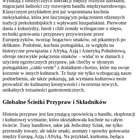
wynikają z historycznych interakcji między różnymi narodami,
migracjami ludności czy rozwojem handlu międzynarodowego.
Klasycznym przykładem jest już wspomniana kuchnia
meksykańska, która jest fascynującym połączeniem rdzennych
tradycji prekolumbijskich z wpływami hiszpańskimi. Pierwotne
dania z kukurydzy, fasoli i chili zostały wzbogacone o mięso,
techniki gotowania i przyprawy przywiezione przez
Europejczyków, tworząc bogactwo smaków, od pikantnych po
delikatne. Podobnie, kuchnia portugalska, ze względu na
historyczne powiązania z Afryką, Azją i Ameryką Południową,
oferuje niezwykłe połączenia smaków – widać to w daniach z
użyciem egzotycznych przypraw, jak choćby w słynnym
portugalskim „caldo verde” z dodatkiem chorizo, które ma swoje
korzenie w innych kulturach. Te fuzje nie tylko wzbogacają nasze
podniebienia, ale także pokazują, jak wymiana kulturowa może
prowadzić do kulinarnej kreatywności i tworzenia nowych,
unikalnych tożsamości gastronomicznych.
Globalne Ścieżki Przypraw i Składników
Historia przypraw jest fascynującą opowieścią o handlu, eksploracji
i kulturowej wymianie, która ukształtowała kuchnie na całym
świecie. Trasy handlowe, takie jak Jedwabny Szlak, nie tylko
przenosiły towary, ale także smaki, aromaty i sposoby gotowania
między Europą, Azją i Afryką. Na przykład, kurkuma, będąca