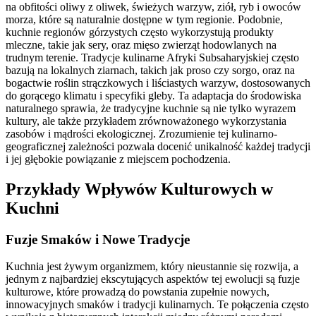
na obfitości oliwy z oliwek, świeżych warzyw, ziół, ryb i owoców
morza, które są naturalnie dostępne w tym regionie. Podobnie,
kuchnie regionów górzystych często wykorzystują produkty
mleczne, takie jak sery, oraz mięso zwierząt hodowlanych na
trudnym terenie. Tradycje kulinarne Afryki Subsaharyjskiej często
bazują na lokalnych ziarnach, takich jak proso czy sorgo, oraz na
bogactwie roślin strączkowych i liściastych warzyw, dostosowanych
do gorącego klimatu i specyfiki gleby. Ta adaptacja do środowiska
naturalnego sprawia, że tradycyjne kuchnie są nie tylko wyrazem
kultury, ale także przykładem zrównoważonego wykorzystania
zasobów i mądrości ekologicznej. Zrozumienie tej kulinarno-
geograficznej zależności pozwala docenić unikalność każdej tradycji
i jej głębokie powiązanie z miejscem pochodzenia.
Przykłady Wpływów Kulturowych w
Kuchni
Fuzje Smaków i Nowe Tradycje
Kuchnia jest żywym organizmem, który nieustannie się rozwija, a
jednym z najbardziej ekscytujących aspektów tej ewolucji są fuzje
kulturowe, które prowadzą do powstania zupełnie nowych,
innowacyjnych smaków i tradycji kulinarnych. Te połączenia często