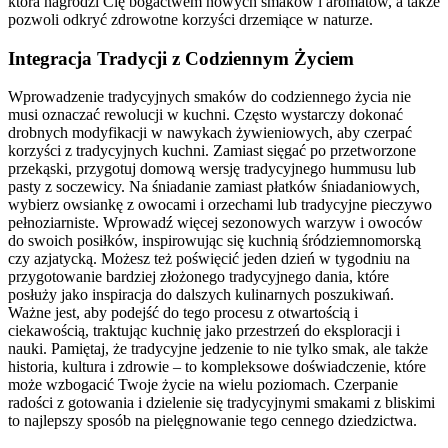
która nagrodzi Cię bogactwem nowych smaków i aromatów, a także
pozwoli odkryć zdrowotne korzyści drzemiące w naturze.
Integracja Tradycji z Codziennym Życiem
Wprowadzenie tradycyjnych smaków do codziennego życia nie
musi oznaczać rewolucji w kuchni. Często wystarczy dokonać
drobnych modyfikacji w nawykach żywieniowych, aby czerpać
korzyści z tradycyjnych kuchni. Zamiast sięgać po przetworzone
przekąski, przygotuj domową wersję tradycyjnego hummusu lub
pasty z soczewicy. Na śniadanie zamiast płatków śniadaniowych,
wybierz owsiankę z owocami i orzechami lub tradycyjne pieczywo
pełnoziarniste. Wprowadź więcej sezonowych warzyw i owoców
do swoich posiłków, inspirowując się kuchnią śródziemnomorską
czy azjatycką. Możesz też poświęcić jeden dzień w tygodniu na
przygotowanie bardziej złożonego tradycyjnego dania, które
posłuży jako inspiracja do dalszych kulinarnych poszukiwań.
Ważne jest, aby podejść do tego procesu z otwartością i
ciekawością, traktując kuchnię jako przestrzeń do eksploracji i
nauki. Pamiętaj, że tradycyjne jedzenie to nie tylko smak, ale także
historia, kultura i zdrowie – to kompleksowe doświadczenie, które
może wzbogacić Twoje życie na wielu poziomach. Czerpanie
radości z gotowania i dzielenie się tradycyjnymi smakami z bliskimi
to najlepszy sposób na pielęgnowanie tego cennego dziedzictwa.