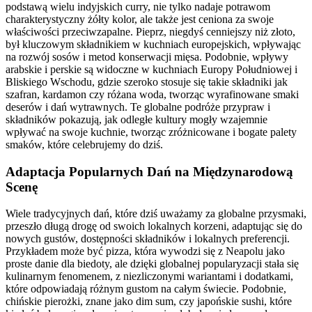
podstawą wielu indyjskich curry, nie tylko nadaje potrawom
charakterystyczny żółty kolor, ale także jest ceniona za swoje
właściwości przeciwzapalne. Pieprz, niegdyś cenniejszy niż złoto,
był kluczowym składnikiem w kuchniach europejskich, wpływając
na rozwój sosów i metod konserwacji mięsa. Podobnie, wpływy
arabskie i perskie są widoczne w kuchniach Europy Południowej i
Bliskiego Wschodu, gdzie szeroko stosuje się takie składniki jak
szafran, kardamon czy różana woda, tworząc wyrafinowane smaki
deserów i dań wytrawnych. Te globalne podróże przypraw i
składników pokazują, jak odległe kultury mogły wzajemnie
wpływać na swoje kuchnie, tworząc zróżnicowane i bogate palety
smaków, które celebrujemy do dziś.
Adaptacja Popularnych Dań na Międzynarodową
Scenę
Wiele tradycyjnych dań, które dziś uważamy za globalne przysmaki,
przeszło długą drogę od swoich lokalnych korzeni, adaptując się do
nowych gustów, dostępności składników i lokalnych preferencji.
Przykładem może być pizza, która wywodzi się z Neapolu jako
proste danie dla biedoty, ale dzięki globalnej popularyzacji stała się
kulinarnym fenomenem, z niezliczonymi wariantami i dodatkami,
które odpowiadają różnym gustom na całym świecie. Podobnie,
chińskie pierożki, znane jako dim sum, czy japońskie sushi, które