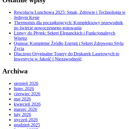
Rewolucja Lunchowa 2025: Smak, Zdrowie i Technologia w
Jednym Kęsie
Thermomix dla początkujących: Kompleksowy przewodnik
po świecie nowoczesnego gotowania
Listwy do Płytek: Sekret Eleganckich i Funkcjonalnych
Wnętrz
Quinoa: Kompletne Źródło Energii i Sekret Zdrowego Stylu
Życia
Dlaczego Oryginalne Tonery do Drukarek Laserowych to
Inwestycja w Jakość i Niezawodność
Archiwa
sierpień 2026
lipiec 2026
czerwiec 2026
maj 2026
kwiecień 2026
marzec 2026
luty 2026
styczeń 2026
grudzień 2025