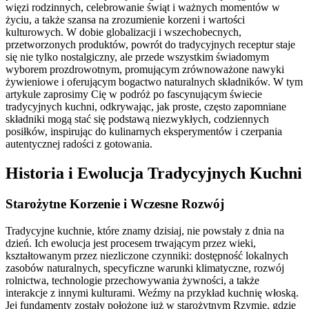
więzi rodzinnych, celebrowanie świąt i ważnych momentów w
życiu, a także szansa na zrozumienie korzeni i wartości
kulturowych. W dobie globalizacji i wszechobecnych,
przetworzonych produktów, powrót do tradycyjnych receptur staje
się nie tylko nostalgiczny, ale przede wszystkim świadomym
wyborem prozdrowotnym, promującym zrównoważone nawyki
żywieniowe i oferującym bogactwo naturalnych składników. W tym
artykule zaprosimy Cię w podróż po fascynującym świecie
tradycyjnych kuchni, odkrywając, jak proste, często zapomniane
składniki mogą stać się podstawą niezwykłych, codziennych
posiłków, inspirując do kulinarnych eksperymentów i czerpania
autentycznej radości z gotowania.
Historia i Ewolucja Tradycyjnych Kuchni
Starożytne Korzenie i Wczesne Rozwój
Tradycyjne kuchnie, które znamy dzisiaj, nie powstały z dnia na
dzień. Ich ewolucja jest procesem trwającym przez wieki,
kształtowanym przez niezliczone czynniki: dostępność lokalnych
zasobów naturalnych, specyficzne warunki klimatyczne, rozwój
rolnictwa, technologie przechowywania żywności, a także
interakcje z innymi kulturami. Weźmy na przykład kuchnię włoską.
Jej fundamenty zostały położone już w starożytnym Rzymie, gdzie