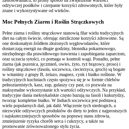
zastosowaniach, to prosty sposób na zwiększenie wartości
odżywczej posiłków i czerpanie korzyści zdrowotnych, które były
znane i wykorzystywane od wieków.
Moc Pełnych Ziaren i Roślin Strączkowych
Pełne ziarna i rośliny strączkowe stanowią filar wielu tradycyjnych
diet na całym świecie, oferując niezliczone korzyści zdrowotne. Są
one doskonałym źródłem złożonych węglowodanów, które
dostarczają energii na długie godziny, błonnika pokarmowego,
niezbędnego dla prawidłowego trawienia i zapobiegania zaparciom,
oraz uczucia sytości, co pomaga w kontroli wagi. Ponadto, pełne
ziarna (jak pszenica, jęczmień, owies, żyto, ryż brązowy, proso) i
rośliny strączkowe (fasola, soczewica, ciecierzyca, groch) są bogate
w witaminy z grupy B, żelazo, magnez, cynk i białko roślinne. W
tradycyjnych kuchniach często spożywa się je w formie chlebów
pełnoziarnistych, kasz, zup, gulaszy czy past, co pozwala na
maksymalne wykorzystanie ich wartości odżywczych. Na przykład,
tradycyjne dania meksykańskie często bazują na fasoli i kukurydzy,
tworząc kompletne białko. W Indiach soczewica jest podstawą
wielu popularnych dań, jak dahl. Włączenie tych niedrogich, a
niezwykle odżywczych produktów do diety to jeden z najprostszych
i najskuteczniejszych sposobów na poprawę stanu zdrowia,
zmniejszenie ryzyka chorób serca i cukrzycy, a także na
promowanie zrównoważonego stylu życia.