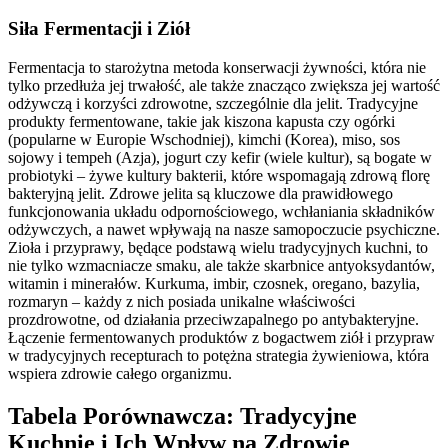
Siła Fermentacji i Ziół
Fermentacja to starożytna metoda konserwacji żywności, która nie
tylko przedłuża jej trwałość, ale także znacząco zwiększa jej wartość
odżywczą i korzyści zdrowotne, szczególnie dla jelit. Tradycyjne
produkty fermentowane, takie jak kiszona kapusta czy ogórki
(popularne w Europie Wschodniej), kimchi (Korea), miso, sos
sojowy i tempeh (Azja), jogurt czy kefir (wiele kultur), są bogate w
probiotyki – żywe kultury bakterii, które wspomagają zdrową florę
bakteryjną jelit. Zdrowe jelita są kluczowe dla prawidłowego
funkcjonowania układu odpornościowego, wchłaniania składników
odżywczych, a nawet wpływają na nasze samopoczucie psychiczne.
Zioła i przyprawy, będące podstawą wielu tradycyjnych kuchni, to
nie tylko wzmacniacze smaku, ale także skarbnice antyoksydantów,
witamin i minerałów. Kurkuma, imbir, czosnek, oregano, bazylia,
rozmaryn – każdy z nich posiada unikalne właściwości
prozdrowotne, od działania przeciwzapalnego po antybakteryjne.
Łączenie fermentowanych produktów z bogactwem ziół i przypraw
w tradycyjnych recepturach to potężna strategia żywieniowa, która
wspiera zdrowie całego organizmu.
Tabela Porównawcza: Tradycyjne
Kuchnie i Ich Wpływ na Zdrowie