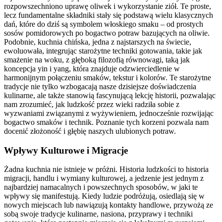
rozpowszechniono uprawę oliwek i wykorzystanie ziół. Te proste,
lecz fundamentalne składniki stały się podstawą wielu klasycznych
dań, które do dziś są symbolem włoskiego smaku – od prostych
sosów pomidorowych po bogactwo potraw bazujących na oliwie.
Podobnie, kuchnia chińska, jedna z najstarszych na świecie,
ewoluowała, integrując starożytne techniki gotowania, takie jak
smażenie na woku, z głęboką filozofią równowagi, taką jak
koncepcja yin i yang, która znajduje odzwierciedlenie w
harmonijnym połączeniu smaków, tekstur i kolorów. Te starożytne
tradycje nie tylko wzbogacają nasze dzisiejsze doświadczenia
kulinarne, ale także stanowią fascynującą lekcję historii, pozwalając
nam zrozumieć, jak ludzkość przez wieki radziła sobie z
wyzwaniami związanymi z wyżywieniem, jednocześnie rozwijając
bogactwo smaków i technik. Poznanie tych korzeni pozwala nam
docenić złożoność i głębię naszych ulubionych potraw.
Wpływy Kulturowe i Migracje
Żadna kuchnia nie istnieje w próżni. Historia ludzkości to historia
migracji, handlu i wymiany kulturowej, a jedzenie jest jednym z
najbardziej namacalnych i powszechnych sposobów, w jaki te
wpływy się manifestują. Kiedy ludzie podróżują, osiedlają się w
nowych miejscach lub nawiązują kontakty handlowe, przywożą ze
sobą swoje tradycje kulinarne, nasiona, przyprawy i techniki