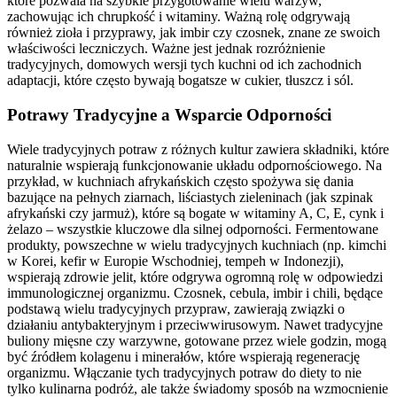
które pozwala na szybkie przygotowanie wielu warzyw,
zachowując ich chrupkość i witaminy. Ważną rolę odgrywają
również zioła i przyprawy, jak imbir czy czosnek, znane ze swoich
właściwości leczniczych. Ważne jest jednak rozróżnienie
tradycyjnych, domowych wersji tych kuchni od ich zachodnich
adaptacji, które często bywają bogatsze w cukier, tłuszcz i sól.
Potrawy Tradycyjne a Wsparcie Odporności
Wiele tradycyjnych potraw z różnych kultur zawiera składniki, które
naturalnie wspierają funkcjonowanie układu odpornościowego. Na
przykład, w kuchniach afrykańskich często spożywa się dania
bazujące na pełnych ziarnach, liściastych zieleninach (jak szpinak
afrykański czy jarmuż), które są bogate w witaminy A, C, E, cynk i
żelazo – wszystkie kluczowe dla silnej odporności. Fermentowane
produkty, powszechne w wielu tradycyjnych kuchniach (np. kimchi
w Korei, kefir w Europie Wschodniej, tempeh w Indonezji),
wspierają zdrowie jelit, które odgrywa ogromną rolę w odpowiedzi
immunologicznej organizmu. Czosnek, cebula, imbir i chili, będące
podstawą wielu tradycyjnych przypraw, zawierają związki o
działaniu antybakteryjnym i przeciwwirusowym. Nawet tradycyjne
buliony mięsne czy warzywne, gotowane przez wiele godzin, mogą
być źródłem kolagenu i minerałów, które wspierają regenerację
organizmu. Włączanie tych tradycyjnych potraw do diety to nie
tylko kulinarna podróż, ale także świadomy sposób na wzmocnienie