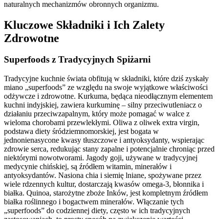
naturalnych mechanizmów obronnych organizmu.
Kluczowe Składniki i Ich Zalety
Zdrowotne
Superfoods z Tradycyjnych Spiżarni
Tradycyjne kuchnie świata obfitują w składniki, które dziś zyskały
miano „superfoods” ze względu na swoje wyjątkowe właściwości
odżywcze i zdrowotne. Kurkuma, będąca nieodłącznym elementem
kuchni indyjskiej, zawiera kurkuminę – silny przeciwutleniacz o
działaniu przeciwzapalnym, który może pomagać w walce z
wieloma chorobami przewlekłymi. Oliwa z oliwek extra virgin,
podstawa diety śródziemnomorskiej, jest bogata w
jednonienasycone kwasy tłuszczowe i antyoksydanty, wspierając
zdrowie serca, redukując stany zapalne i potencjalnie chroniąc przed
niektórymi nowotworami. Jagody goji, używane w tradycyjnej
medycynie chińskiej, są źródłem witamin, minerałów i
antyoksydantów. Nasiona chia i siemię lniane, spożywane przez
wiele rdzennych kultur, dostarczają kwasów omega-3, błonnika i
białka. Quinoa, starożytne zboże Inków, jest kompletnym źródłem
białka roślinnego i bogactwem minerałów. Włączanie tych
„superfoods” do codziennej diety, często w ich tradycyjnych