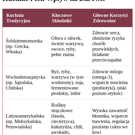
Kuchnia
Kluczowe
Główne Korzyści
Tradycyjna
Składniki
Zdrowotne
Zdrowie serca,
Oliwa z oliwek,
obniżenie ryzyka
Śródziemnomorska
świeże warzywa,
chorób
(np. Grecka,
owoce, ryby,
przewlekłych,
Włoska)
pełne ziarna
działanie
przeciwzapalne
Ryż, ryby,
Zdrowie mózgu
Wschodnioazjatycka
warzywa (w tym
(omega-3),
(np. Japońska,
wodorosty), soja,
wsparcie trawienia
Chińska)
fermentowane
(probiotyki), niski
produkty, imbir
poziom otyłości
Rośliny
strączkowe
Wysoka zawartość
Latynoamerykańska
(fasola,
błonnika, wsparcie
(np. Meksykańska,
ciecierzyca),
trawienia, regulacja
Peruwiańska)
kukurydza, chili,
poziomu cukru we
awokado,
krwi