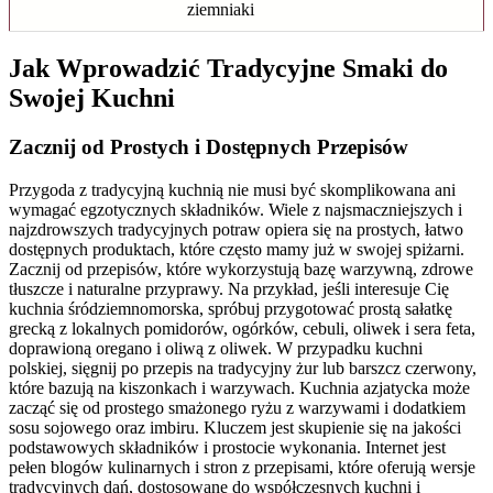
ziemniaki
Jak Wprowadzić Tradycyjne Smaki do
Swojej Kuchni
Zacznij od Prostych i Dostępnych Przepisów
Przygoda z tradycyjną kuchnią nie musi być skomplikowana ani
wymagać egzotycznych składników. Wiele z najsmaczniejszych i
najzdrowszych tradycyjnych potraw opiera się na prostych, łatwo
dostępnych produktach, które często mamy już w swojej spiżarni.
Zacznij od przepisów, które wykorzystują bazę warzywną, zdrowe
tłuszcze i naturalne przyprawy. Na przykład, jeśli interesuje Cię
kuchnia śródziemnomorska, spróbuj przygotować prostą sałatkę
grecką z lokalnych pomidorów, ogórków, cebuli, oliwek i sera feta,
doprawioną oregano i oliwą z oliwek. W przypadku kuchni
polskiej, sięgnij po przepis na tradycyjny żur lub barszcz czerwony,
które bazują na kiszonkach i warzywach. Kuchnia azjatycka może
zacząć się od prostego smażonego ryżu z warzywami i dodatkiem
sosu sojowego oraz imbiru. Kluczem jest skupienie się na jakości
podstawowych składników i prostocie wykonania. Internet jest
pełen blogów kulinarnych i stron z przepisami, które oferują wersje
tradycyjnych dań, dostosowane do współczesnych kuchni i