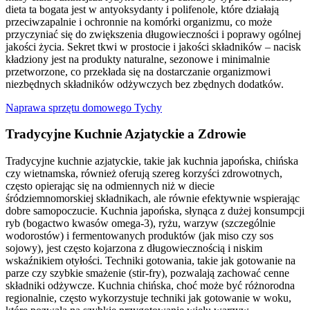
dieta ta bogata jest w antyoksydanty i polifenole, które działają
przeciwzapalnie i ochronnie na komórki organizmu, co może
przyczyniać się do zwiększenia długowieczności i poprawy ogólnej
jakości życia. Sekret tkwi w prostocie i jakości składników – nacisk
kładziony jest na produkty naturalne, sezonowe i minimalnie
przetworzone, co przekłada się na dostarczanie organizmowi
niezbędnych składników odżywczych bez zbędnych dodatków.
Naprawa sprzętu domowego Tychy
Tradycyjne Kuchnie Azjatyckie a Zdrowie
Tradycyjne kuchnie azjatyckie, takie jak kuchnia japońska, chińska
czy wietnamska, również oferują szereg korzyści zdrowotnych,
często opierając się na odmiennych niż w diecie
śródziemnomorskiej składnikach, ale równie efektywnie wspierając
dobre samopoczucie. Kuchnia japońska, słynąca z dużej konsumpcji
ryb (bogactwo kwasów omega-3), ryżu, warzyw (szczególnie
wodorostów) i fermentowanych produktów (jak miso czy sos
sojowy), jest często kojarzona z długowiecznością i niskim
wskaźnikiem otyłości. Techniki gotowania, takie jak gotowanie na
parze czy szybkie smażenie (stir-fry), pozwalają zachować cenne
składniki odżywcze. Kuchnia chińska, choć może być różnorodna
regionalnie, często wykorzystuje techniki jak gotowanie w woku,