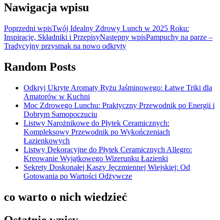
Nawigacja wpisu
Poprzedni wpis
Twój Idealny Zdrowy Lunch w 2025 Roku:
Inspiracje, Składniki i Przepisy
Następny wpis
Pampuchy na parze –
Tradycyjny przysmak na nowo odkryty
Random Posts
Odkryj Ukryte Aromaty Ryżu Jaśminowego: Łatwe Triki dla
Amatorów w Kuchni
Moc Zdrowego Lunchu: Praktyczny Przewodnik po Energii i
Dobrym Samopoczuciu
Listwy Narożnikowe do Płytek Ceramicznych:
Kompleksowy Przewodnik po Wykończeniach
Łazienkowych
Listwy Dekoracyjne do Płytek Ceramicznych Allegro:
Kreowanie Wyjątkowego Wizerunku Łazienki
Sekrety Doskonałej Kaszy Jęczmiennej Wiejskiej: Od
Gotowania po Wartości Odżywcze
co warto o nich wiedzieć
Ostatnie wpisy