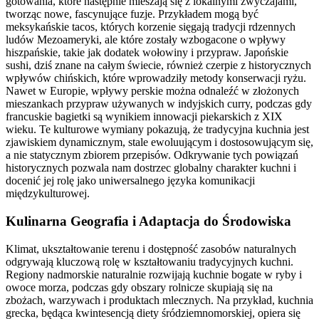
gotowania, które następnie mieszają się z lokalnymi zwyczajami,
tworząc nowe, fascynujące fuzje. Przykładem mogą być
meksykańskie tacos, których korzenie sięgają tradycji rdzennych
ludów Mezoameryki, ale które zostały wzbogacone o wpływy
hiszpańskie, takie jak dodatek wołowiny i przypraw. Japońskie
sushi, dziś znane na całym świecie, również czerpie z historycznych
wpływów chińskich, które wprowadziły metody konserwacji ryżu.
Nawet w Europie, wpływy perskie można odnaleźć w złożonych
mieszankach przypraw używanych w indyjskich curry, podczas gdy
francuskie bagietki są wynikiem innowacji piekarskich z XIX
wieku. Te kulturowe wymiany pokazują, że tradycyjna kuchnia jest
zjawiskiem dynamicznym, stale ewoluującym i dostosowującym się,
a nie statycznym zbiorem przepisów. Odkrywanie tych powiązań
historycznych pozwala nam dostrzec globalny charakter kuchni i
docenić jej rolę jako uniwersalnego języka komunikacji
międzykulturowej.
Kulinarna Geografia i Adaptacja do Środowiska
Klimat, ukształtowanie terenu i dostępność zasobów naturalnych
odgrywają kluczową rolę w kształtowaniu tradycyjnych kuchni.
Regiony nadmorskie naturalnie rozwijają kuchnie bogate w ryby i
owoce morza, podczas gdy obszary rolnicze skupiają się na
zbożach, warzywach i produktach mlecznych. Na przykład, kuchnia
grecka, będąca kwintesencją diety śródziemnomorskiej, opiera się