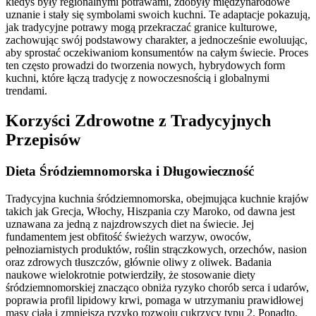
kiedyś były regionalnymi potrawami, zdobyły międzynarodowe
uznanie i stały się symbolami swoich kuchni. Te adaptacje pokazują,
jak tradycyjne potrawy mogą przekraczać granice kulturowe,
zachowując swój podstawowy charakter, a jednocześnie ewoluując,
aby sprostać oczekiwaniom konsumentów na całym świecie. Proces
ten często prowadzi do tworzenia nowych, hybrydowych form
kuchni, które łączą tradycję z nowoczesnością i globalnymi
trendami.
Korzyści Zdrowotne z Tradycyjnych
Przepisów
Dieta Śródziemnomorska i Długowieczność
Tradycyjna kuchnia śródziemnomorska, obejmująca kuchnie krajów
takich jak Grecja, Włochy, Hiszpania czy Maroko, od dawna jest
uznawana za jedną z najzdrowszych diet na świecie. Jej
fundamentem jest obfitość świeżych warzyw, owoców,
pełnoziarnistych produktów, roślin strączkowych, orzechów, nasion
oraz zdrowych tłuszczów, głównie oliwy z oliwek. Badania
naukowe wielokrotnie potwierdziły, że stosowanie diety
śródziemnomorskiej znacząco obniża ryzyko chorób serca i udarów,
poprawia profil lipidowy krwi, pomaga w utrzymaniu prawidłowej
masy ciała i zmniejsza ryzyko rozwoju cukrzycy typu 2. Ponadto,