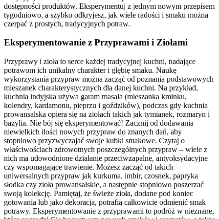
dostępności produktów. Eksperymentuj z jednym nowym przepisem
tygodniowo, a szybko odkryjesz, jak wiele radości i smaku można
czerpać z prostych, tradycyjnych potraw.
Eksperymentowanie z Przyprawami i Ziołami
Przyprawy i zioła to serce każdej tradycyjnej kuchni, nadające
potrawom ich unikalny charakter i głębię smaku. Naukę
wykorzystania przypraw można zacząć od poznania podstawowych
mieszanek charakterystycznych dla danej kuchni. Na przykład,
kuchnia indyjska używa garam masala (mieszanka kminku,
kolendry, kardamonu, pieprzu i goździków), podczas gdy kuchnia
prowansalska opiera się na ziołach takich jak tymianek, rozmaryn i
bazylia. Nie bój się eksperymentować! Zacznij od dodawania
niewielkich ilości nowych przypraw do znanych dań, aby
stopniowo przyzwyczajać swoje kubki smakowe. Czytaj o
właściwościach zdrowotnych poszczególnych przypraw – wiele z
nich ma udowodnione działanie przeciwzapalne, antyoksydacyjne
czy wspomagające trawienie. Możesz zacząć od takich
uniwersalnych przypraw jak kurkuma, imbir, czosnek, papryka
słodka czy zioła prowansalskie, a następnie stopniowo poszerzać
swoją kolekcję. Pamiętaj, że świeże zioła, dodane pod koniec
gotowania lub jako dekoracja, potrafią całkowicie odmienić smak
potrawy. Eksperymentowanie z przyprawami to podróż w nieznane,