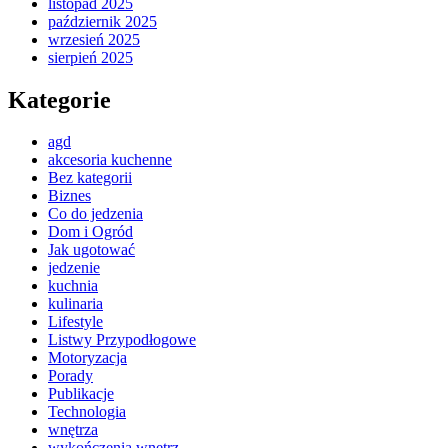
listopad 2025
październik 2025
wrzesień 2025
sierpień 2025
Kategorie
agd
akcesoria kuchenne
Bez kategorii
Biznes
Co do jedzenia
Dom i Ogród
Jak ugotować
jedzenie
kuchnia
kulinaria
Lifestyle
Listwy Przypodłogowe
Motoryzacja
Porady
Publikacje
Technologia
wnętrza
wykończenia wnętrz