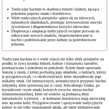
Tradycyjne kuchnie to skarbnica historii i kultury, łącząca
pokolenia poprzez smaki i dziedzictwo.
Wiele tradycyjnych przepisów opiera się na zdrowych,
naturalnych składnikach, promując zrównoważone nawyki
żywieniowe i długoterminowe korzyści zdrowotne.
Eksploracja i adaptacja tradycyjnych receptur pozwala na
odkrywanie nowych smaków, eksperymentowanie w
kuchni i podróżowanie przez kulturę za pośrednictwem
jedzenia.
Tradycyjna kuchnia to o wiele więcej niż tylko zbiór przepisów na
posiłki; to żywa kronika historii, kultury i tożsamości narodów,
przekazywana z pokolenia na pokolenie. Każde danie opowiada
historię o ziemi, z której pochodzą jego składniki, o ludziach, którzy
je przygotowywali, i o okolicznościach, które ukształtowały jego
unikalny smak. Od intensywnych, aromatycznych przypraw kuchni
indyjskiej, które przenoszą nas w czasy Jedwabnego Szlaku, po
krystalicznie czyste smaki świeżych owoców morza kuchni
śródziemnomorskiej, które od wieków są podstawą diety
mieszkańców wybrzeży – te kulinarne dziedzictwa mają niezwykłą
moc łączenia ludzi. Przygotowywanie i spożywanie tradycyjnych
potraw to nie tylko zaspokajanie głodu, ale także pielęgnowanie