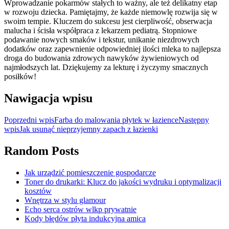
Wprowadzanie pokarmów stałych to ważny, ale też delikatny etap
w rozwoju dziecka. Pamiętajmy, że każde niemowlę rozwija się w
swoim tempie. Kluczem do sukcesu jest cierpliwość, obserwacja
malucha i ścisła współpraca z lekarzem pediatrą. Stopniowe
podawanie nowych smaków i tekstur, unikanie niezdrowych
dodatków oraz zapewnienie odpowiedniej ilości mleka to najlepsza
droga do budowania zdrowych nawyków żywieniowych od
najmłodszych lat. Dziękujemy za lekturę i życzymy smacznych
posiłków!
Nawigacja wpisu
Poprzedni wpis
Farba do malowania płytek w łazience
Następny
wpis
Jak usunąć nieprzyjemny zapach z łazienki
Random Posts
Jak urządzić pomieszczenie gospodarcze
Toner do drukarki: Klucz do jakości wydruku i optymalizacji
kosztów
Wnętrza w stylu glamour
Echo serca ostrów wlkp prywatnie
Kody błędów płyta indukcyjna amica