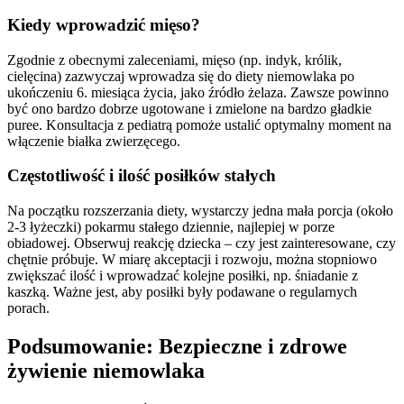
Kiedy wprowadzić mięso?
Zgodnie z obecnymi zaleceniami, mięso (np. indyk, królik,
cielęcina) zazwyczaj wprowadza się do diety niemowlaka po
ukończeniu 6. miesiąca życia, jako źródło żelaza. Zawsze powinno
być ono bardzo dobrze ugotowane i zmielone na bardzo gładkie
puree. Konsultacja z pediatrą pomoże ustalić optymalny moment na
włączenie białka zwierzęcego.
Częstotliwość i ilość posiłków stałych
Na początku rozszerzania diety, wystarczy jedna mała porcja (około
2-3 łyżeczki) pokarmu stałego dziennie, najlepiej w porze
obiadowej. Obserwuj reakcję dziecka – czy jest zainteresowane, czy
chętnie próbuje. W miarę akceptacji i rozwoju, można stopniowo
zwiększać ilość i wprowadzać kolejne posiłki, np. śniadanie z
kaszką. Ważne jest, aby posiłki były podawane o regularnych
porach.
Podsumowanie: Bezpieczne i zdrowe
żywienie niemowlaka