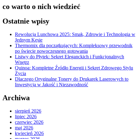
co warto o nich wiedzieć
Ostatnie wpisy
Rewolucja Lunchowa 2025: Smak, Zdrowie i Technologia w
Jednym Kęsie
Thermomix dla początkujących: Kompleksowy przewodnik
po świecie nowoczesnego gotowania
Listwy do Płytek: Sekret Eleganckich i Funkcjonalnych
Wnętrz
Quinoa: Kompletne Źródło Energii i Sekret Zdrowego Stylu
Życia
Dlaczego Oryginalne Tonery do Drukarek Laserowych to
Inwestycja w Jakość i Niezawodność
Archiwa
sierpień 2026
lipiec 2026
czerwiec 2026
maj 2026
kwiecień 2026
marzec 2026