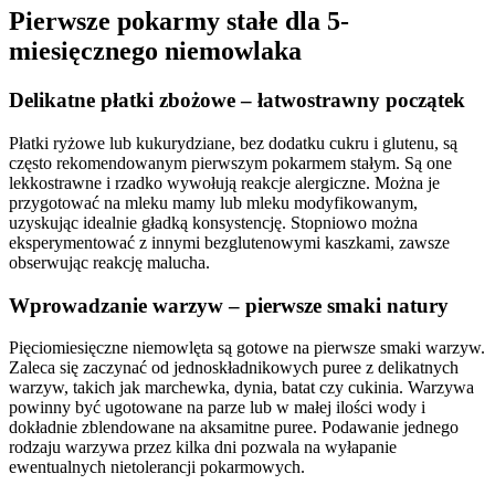
Pierwsze pokarmy stałe dla 5-
miesięcznego niemowlaka
Delikatne płatki zbożowe – łatwostrawny początek
Płatki ryżowe lub kukurydziane, bez dodatku cukru i glutenu, są
często rekomendowanym pierwszym pokarmem stałym. Są one
lekkostrawne i rzadko wywołują reakcje alergiczne. Można je
przygotować na mleku mamy lub mleku modyfikowanym,
uzyskując idealnie gładką konsystencję. Stopniowo można
eksperymentować z innymi bezglutenowymi kaszkami, zawsze
obserwując reakcję malucha.
Wprowadzanie warzyw – pierwsze smaki natury
Pięciomiesięczne niemowlęta są gotowe na pierwsze smaki warzyw.
Zaleca się zaczynać od jednoskładnikowych puree z delikatnych
warzyw, takich jak marchewka, dynia, batat czy cukinia. Warzywa
powinny być ugotowane na parze lub w małej ilości wody i
dokładnie zblendowane na aksamitne puree. Podawanie jednego
rodzaju warzywa przez kilka dni pozwala na wyłapanie
ewentualnych nietolerancji pokarmowych.