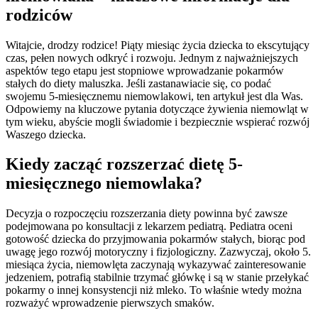
rodziców
Witajcie, drodzy rodzice! Piąty miesiąc życia dziecka to ekscytujący
czas, pełen nowych odkryć i rozwoju. Jednym z najważniejszych
aspektów tego etapu jest stopniowe wprowadzanie pokarmów
stałych do diety maluszka. Jeśli zastanawiacie się, co podać
swojemu 5-miesięcznemu niemowlakowi, ten artykuł jest dla Was.
Odpowiemy na kluczowe pytania dotyczące żywienia niemowląt w
tym wieku, abyście mogli świadomie i bezpiecznie wspierać rozwój
Waszego dziecka.
Kiedy zacząć rozszerzać dietę 5-
miesięcznego niemowlaka?
Decyzja o rozpoczęciu rozszerzania diety powinna być zawsze
podejmowana po konsultacji z lekarzem pediatrą. Pediatra oceni
gotowość dziecka do przyjmowania pokarmów stałych, biorąc pod
uwagę jego rozwój motoryczny i fizjologiczny. Zazwyczaj, około 5.
miesiąca życia, niemowlęta zaczynają wykazywać zainteresowanie
jedzeniem, potrafią stabilnie trzymać główkę i są w stanie przełykać
pokarmy o innej konsystencji niż mleko. To właśnie wtedy można
rozważyć wprowadzenie pierwszych smaków.