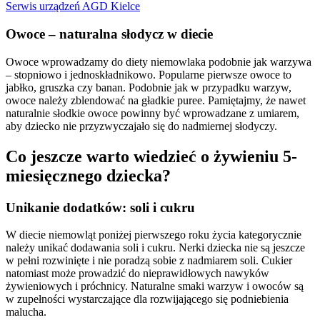
Serwis urządzeń AGD Kielce
Owoce – naturalna słodycz w diecie
Owoce wprowadzamy do diety niemowlaka podobnie jak warzywa
– stopniowo i jednoskładnikowo. Popularne pierwsze owoce to
jabłko, gruszka czy banan. Podobnie jak w przypadku warzyw,
owoce należy zblendować na gładkie puree. Pamiętajmy, że nawet
naturalnie słodkie owoce powinny być wprowadzane z umiarem,
aby dziecko nie przyzwyczajało się do nadmiernej słodyczy.
Co jeszcze warto wiedzieć o żywieniu 5-
miesięcznego dziecka?
Unikanie dodatków: soli i cukru
W diecie niemowląt poniżej pierwszego roku życia kategorycznie
należy unikać dodawania soli i cukru. Nerki dziecka nie są jeszcze
w pełni rozwinięte i nie poradzą sobie z nadmiarem soli. Cukier
natomiast może prowadzić do nieprawidłowych nawyków
żywieniowych i próchnicy. Naturalne smaki warzyw i owoców są
w zupełności wystarczające dla rozwijającego się podniebienia
malucha.