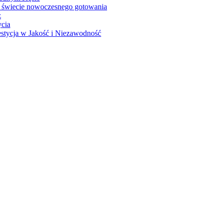
 świecie nowoczesnego gotowania
z
ycia
stycja w Jakość i Niezawodność