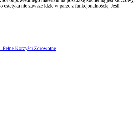
 wybór odpowiedniego materiału na posadzkę kuchenną jest kluczowy,
 estetyka nie zawsze idzie w parze z funkcjonalnością. Jeśli
 – Pełne Korzyści Zdrowotne