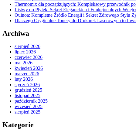
Thermomix dla początkujących: Kompleksowy przewodnik po
Listwy do Płytek: Sekret Eleganckich i Funkcjonalnych Wnętr
Quinoa: Kompletne Źródło Energii i Sekret Zdrowego Stylu Ż
Dlaczego Oryginalne Tonery do Drukarek Laserowych to Inwe
Archiwa
sierpień 2026
lipiec 2026
czerwiec 2026
maj 2026
kwiecień 2026
marzec 2026
luty 2026
styczeń 2026
grudzień 2025
listopad 2025
październik 2025
wrzesień 2025
sierpień 2025
Kategorie