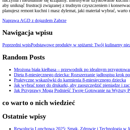
naczynia i nieustannie się krzątamy. Intensywne użytkowanie kuchni 
aby uniknąć frustracji związanej z trudnym czyszczeniem i konserwacj
planujesz remont kuchni i masz dylemat, jaki materiał wybrać, wart
Naprawa AGD z dojazdem Zabrze
Nawigacja wpisu
Poprzedni wpis
Podstawowe produkty w spiżarni: Twój kulinarny nie
Random Posts
Mrożona biała kiełbasa – przewodnik po idealnym przygotowa
Dieta 8-miesięcznego dziecka: Rozszerzanie jadłospisu krok p
Praktyczne wskazówki do karmienia 8-miesięcznego dziecka
Jak wybrać toner do drukarki, aby zaoszczędzić pieniądze i z
Jak Przyprawy Mogą Podnieść Twoje Gotowanie na Wyższy 
co warto o nich wiedzieć
Ostatnie wpisy
Rewolucja Lunchowa 2025: Smak, Zdrowie i Technologia w 