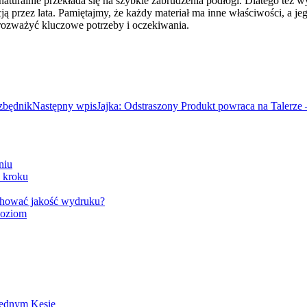
naturalnie przekłada się na szybkie zabrudzenia podłogi. Dlatego też
ą przez lata. Pamiętajmy, że każdy materiał ma inne właściwości, a jego
o rozważyć kluczowe potrzeby i oczekiwania.
zbędnik
Następny wpis
Jajka: Odstraszony Produkt powraca na Talerze
niu
o kroku
achować jakość wydruku?
Poziom
Jednym Kęsie