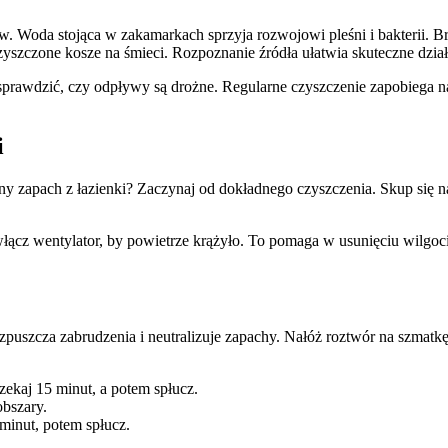
. Woda stojąca w zakamarkach sprzyja rozwojowi pleśni i bakterii. 
zyszczone kosze na śmieci. Rozpoznanie źródła ułatwia skuteczne dział
sprawdzić, czy odpływy są drożne. Regularne czyszczenie zapobiega n
i
zapach z łazienki? Zaczynaj od dokładnego czyszczenia. Skup się na 
ącz wentylator, by powietrze krążyło. To pomaga w usunięciu wilgoci
zpuszcza zabrudzenia i neutralizuje zapachy. Nałóż roztwór na szmatkę
zekaj 15 minut, a potem spłucz.
obszary.
 minut, potem spłucz.