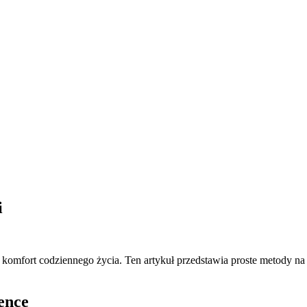
i
omfort codziennego życia. Ten artykuł przedstawia proste metody na j
ence