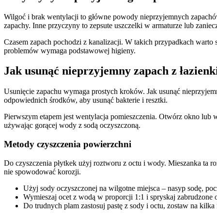
Wilgoć i brak wentylacji to główne powody nieprzyjemnych zapachów
zapachy. Inne przyczyny to zepsute uszczelki w armaturze lub zaniec
Czasem zapach pochodzi z kanalizacji. W takich przypadkach warto 
problemów wymaga podstawowej higieny.
Jak usunąć nieprzyjemny zapach z łazienk
Usunięcie zapachu wymaga prostych kroków. Jak usunąć nieprzyjemny 
odpowiednich środków, aby usunąć bakterie i resztki.
Pierwszym etapem jest wentylacja pomieszczenia. Otwórz okno lub wł
używając gorącej wody z sodą oczyszczoną.
Metody czyszczenia powierzchni
Do czyszczenia płytkek użyj roztworu z octu i wody. Mieszanka ta ro
nie spowodować korozji.
Użyj sody oczyszczonej na wilgotne miejsca – nasyp sodę, poc
Wymieszaj ocet z wodą w proporcji 1:1 i spryskaj zabrudzone 
Do trudnych plam zastosuj pastę z sody i octu, zostaw na kilka