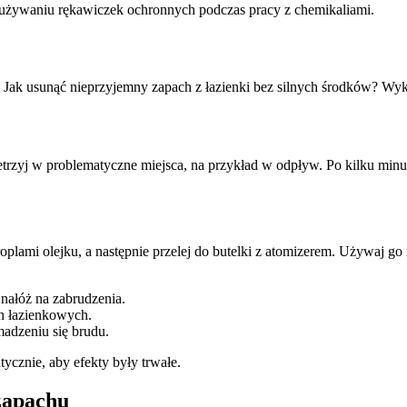
 używaniu rękawiczek ochronnych podczas pracy z chemikaliami.
Jak usunąć nieprzyjemny zapach z łazienki bez silnych środków? Wykor
wetrzyj w problematyczne miejsca, na przykład w odpływ. Po kilku min
roplami olejku, a następnie przelej do butelki z atomizerem. Używaj 
 nałóż na zabrudzenia.
h łazienkowych.
madzeniu się brudu.
ycznie, aby efekty były trwałe.
zapachu