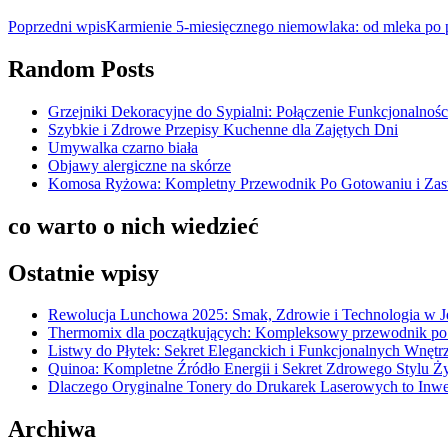
Poprzedni wpis
Karmienie 5-miesięcznego niemowlaka: od mleka po 
Random Posts
Grzejniki Dekoracyjne do Sypialni: Połączenie Funkcjonalnośc
Szybkie i Zdrowe Przepisy Kuchenne dla Zajętych Dni
Umywalka czarno biała
Objawy alergiczne na skórze
Komosa Ryżowa: Kompletny Przewodnik Po Gotowaniu i Zas
co warto o nich wiedzieć
Ostatnie wpisy
Rewolucja Lunchowa 2025: Smak, Zdrowie i Technologia w 
Thermomix dla początkujących: Kompleksowy przewodnik po
Listwy do Płytek: Sekret Eleganckich i Funkcjonalnych Wnętr
Quinoa: Kompletne Źródło Energii i Sekret Zdrowego Stylu Ż
Dlaczego Oryginalne Tonery do Drukarek Laserowych to Inwe
Archiwa