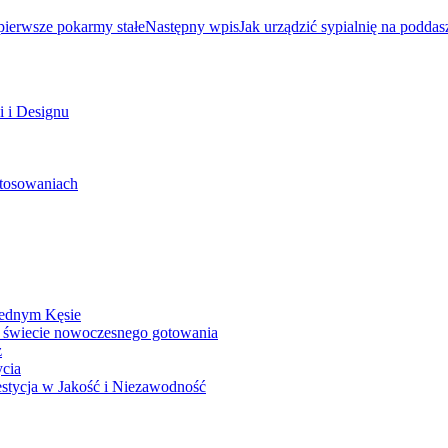
pierwsze pokarmy stałe
Następny wpis
Jak urządzić sypialnię na poddas
i i Designu
tosowaniach
Jednym Kęsie
 świecie nowoczesnego gotowania
z
ycia
stycja w Jakość i Niezawodność