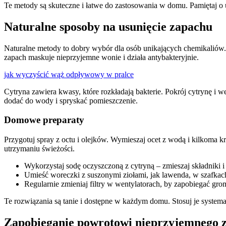
Te metody są skuteczne i łatwe do zastosowania w domu. Pamiętaj o
Naturalne sposoby na usunięcie zapachu
Naturalne metody to dobry wybór dla osób unikających chemikaliów. 
zapach maskuje nieprzyjemne wonie i działa antybakteryjnie.
jak wyczyścić wąż odpływowy w pralce
Cytryna zawiera kwasy, które rozkładają bakterie. Pokrój cytrynę i 
dodać do wody i spryskać pomieszczenie.
Domowe preparaty
Przygotuj spray z octu i olejków. Wymieszaj ocet z wodą i kilkoma k
utrzymaniu świeżości.
Wykorzystaj sodę oczyszczoną z cytryną – zmieszaj składniki i
Umieść woreczki z suszonymi ziołami, jak lawenda, w szafkac
Regularnie zmieniaj filtry w wentylatorach, by zapobiegać gro
Te rozwiązania są tanie i dostępne w każdym domu. Stosuj je systemat
Zapobieganie powrotowi nieprzyjemnego 