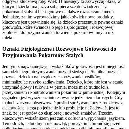
odgrywa kluczową rolę. Wiek 11 miesięcy to zazwyczaj okres, w
którym dziecko ma już za sobą pierwsze doświadczenia z
pokarmami stałymi i jest gotowe na dalsze rozszerzanie menu.
Jednakże, zanim wprowadzimy jakiekolwiek nowe produkty,
kluczowe jest upewnienie się, że dziecko prezentuje pewne oznaki
gotowości, które świadczą o jego fizjologicznej i rozwojowej
zdolności do przyjmowania i trawienia pokarmów innych niż
mleko.
Oznaki Fizjologiczne i Rozwojowe Gotowości do
Przyjmowania Pokarmów Stałych
Jednym z najważniejszych wskaźników gotowości jest umiejętność
samodzielnego utrzymywania pozycji siedzącej. Stabilna pozycja
pozwala dziecku na bezpieczne spożywanie posiłków,
minimalizując ryzyko zadławienia. Dziecko, które nie jest w stanie
utrzymać głowy i tułowia w pionie, może mieć trudności z
przełykaniem i kontrolowaniem pokarmu w jamie ustnej. Kolejnym
sygnałem jest wyraźne zainteresowanie jedzeniem dorosłych. Gdy
maluch zaczyna obserwować posiłki spożywane przez rodziców z
ciekawością, sięga po jedzenie lub próbuje je naśladować, jest to
znak, że jest gotów do eksploracji nowych smaków. Trzecim
kluczowym wskaźnikiem jest zanik odruchu wypychania językiem.
Ten odruch, naturalny u niemowląt, pomaga im chronić się przed
połknięciem czegoś, co nie jest mlekiem matki lub modyfikowanym.