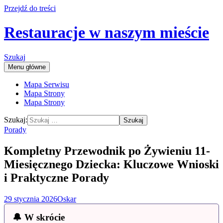
Przejdź do treści
Restauracje w naszym mieście
Szukaj
Menu główne
Mapa Serwisu
Mapa Strony
Mapa Strony
Szukaj:
Porady
Kompletny Przewodnik po Żywieniu 11-
Miesięcznego Dziecka: Kluczowe Wnioski
i Praktyczne Porady
29 stycznia 2026
Oskar
🔔 W skrócie