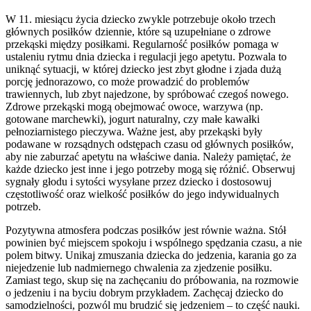
W 11. miesiącu życia dziecko zwykle potrzebuje około trzech
głównych posiłków dziennie, które są uzupełniane o zdrowe
przekąski między posiłkami. Regularność posiłków pomaga w
ustaleniu rytmu dnia dziecka i regulacji jego apetytu. Pozwala to
uniknąć sytuacji, w której dziecko jest zbyt głodne i zjada dużą
porcję jednorazowo, co może prowadzić do problemów
trawiennych, lub zbyt najedzone, by spróbować czegoś nowego.
Zdrowe przekąski mogą obejmować owoce, warzywa (np.
gotowane marchewki), jogurt naturalny, czy małe kawałki
pełnoziarnistego pieczywa. Ważne jest, aby przekąski były
podawane w rozsądnych odstępach czasu od głównych posiłków,
aby nie zaburzać apetytu na właściwe dania. Należy pamiętać, że
każde dziecko jest inne i jego potrzeby mogą się różnić. Obserwuj
sygnały głodu i sytości wysyłane przez dziecko i dostosowuj
częstotliwość oraz wielkość posiłków do jego indywidualnych
potrzeb.
Pozytywna atmosfera podczas posiłków jest równie ważna. Stół
powinien być miejscem spokoju i wspólnego spędzania czasu, a nie
polem bitwy. Unikaj zmuszania dziecka do jedzenia, karania go za
niejedzenie lub nadmiernego chwalenia za zjedzenie posiłku.
Zamiast tego, skup się na zachęcaniu do próbowania, na rozmowie
o jedzeniu i na byciu dobrym przykładem. Zachęcaj dziecko do
samodzielności, pozwól mu brudzić się jedzeniem – to część nauki.