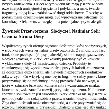
ryzyko zadławienia. Dzieci w tym wieku nie mają jeszcze w pełni
rozwiniętych umiejętności gryzienia i połykania, a małe, twarde
fragmenty mogą łatwo zablokować drogi oddechowe. Orzechy w
postaci masła orzechowego mogą być wprowadzane ostrożnie, po
konsultacji z lekarzem, ze względu na potencjalne ryzyko alergii.
Żywność Przetworzona, Słodycze i Nadmiar Soli:
Ciemna Strona Diety
Współczesny rynek oferuje ogromną ilość produktów spożywczych,
wśród których wiele jest silnie przetworzonych. Żywność typu fast
food, słone przekąski (chipsy, paluszki), słodkie napoje gazowane,
słodycze (ciastka, cukierki, czekolady) powinny być całkowicie
wykluczone z diety 11-miesięcznego dziecka. Produkty te
charakteryzują się wysoką zawartością pustych kalorii, co oznacza,
że dostarczają dużo energii, ale niewiele niezbędnych składników
odżywczych. Co więcej, są one często bogate w cukry proste, które
przyczyniają się do próchnicy i mogą prowadzić do nadwagi, a
także w sztuczne barwniki, konserwanty i wzmacniacze smaku,
które nie są wskazane dla rozwijającego się organizmu. Nadmierne
spożycie soli również jest szkodliwe. Nerki dziecka nie są jeszcze w
pełni dojrzałe i nie radzą sobie z przetwarzaniem dużych ilości sodu.
Zbyt duża ilość soli może obciążać nerki, a także przyczyniać się do
rozwoju nadciśnienia w przyszłości. Dlatego ważne jest, aby unikać