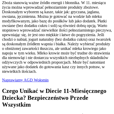
Zboża stanowią ważne źródło energii i błonnika. W 11. miesiącu
życia można wprowadzać pełnoziarniste produkty zbożowe.
Doskonałym wyborem są kasze, takie jak: gryczana, jaglana,
owsiana, jęczmienna. Można je gotować na wodzie lub mleku
modyfikowanym, jako bazę do posiłków lub jako dodatek. Płatki
owsiane (bez dodatku cukru i soli) są również dobrą opcją. Warto
stopniowo wprowadzać niewielkie ilości pełnoziarnistego pieczywa,
upewniając się, że jest ono miękkie i łatwe do pogryzienia. Jeśli
chodzi o nabiał, jogurt naturalny (bez dodatku cukru) oraz twarożek
są doskonałym źródłem wapnia i białka. Należy wybierać produkty
o obniżonej zawartości tłuszczu, ale unikać mleka krowiego jako
napoju w tym wieku. Mleko krowie może być trudne do strawienia
dla niemowląt i nie dostarcza wszystkich niezbędnych składników
odżywczych w odpowiednich proporcjach. Może być natomiast
używane jako dodatek do gotowania kasz czy innych potraw, w
niewielkich ilościach.
Naprawiamy AGD Wołomin
Czego Unikać w Diecie 11-Miesięcznego
Dziecka? Bezpieczeństwo Przede
Wszystkim