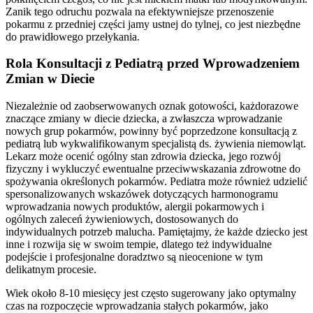
Zanik tego odruchu pozwala na efektywniejsze przenoszenie
pokarmu z przedniej części jamy ustnej do tylnej, co jest niezbędne
do prawidłowego przełykania.
Rola Konsultacji z Pediatrą przed Wprowadzeniem
Zmian w Diecie
Niezależnie od zaobserwowanych oznak gotowości, każdorazowe
znaczące zmiany w diecie dziecka, a zwłaszcza wprowadzanie
nowych grup pokarmów, powinny być poprzedzone konsultacją z
pediatrą lub wykwalifikowanym specjalistą ds. żywienia niemowląt.
Lekarz może ocenić ogólny stan zdrowia dziecka, jego rozwój
fizyczny i wykluczyć ewentualne przeciwwskazania zdrowotne do
spożywania określonych pokarmów. Pediatra może również udzielić
spersonalizowanych wskazówek dotyczących harmonogramu
wprowadzania nowych produktów, alergii pokarmowych i
ogólnych zaleceń żywieniowych, dostosowanych do
indywidualnych potrzeb malucha. Pamiętajmy, że każde dziecko jest
inne i rozwija się w swoim tempie, dlatego też indywidualne
podejście i profesjonalne doradztwo są nieocenione w tym
delikatnym procesie.
Wiek około 8-10 miesięcy jest często sugerowany jako optymalny
czas na rozpoczęcie wprowadzania stałych pokarmów, jako