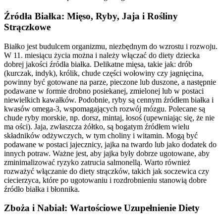
Źródła Białka: Mięso, Ryby, Jaja i Rośliny
Strączkowe
Białko jest budulcem organizmu, niezbędnym do wzrostu i rozwoju.
W 11. miesiącu życia można i należy włączać do diety dziecka
dobrej jakości źródła białka. Delikatne mięsa, takie jak: drób
(kurczak, indyk), królik, chude części wołowiny czy jagnięcina,
powinny być gotowane na parze, pieczone lub duszone, a następnie
podawane w formie drobno posiekanej, zmielonej lub w postaci
niewielkich kawałków. Podobnie, ryby są cennym źródłem białka i
kwasów omega-3, wspomagających rozwój mózgu. Polecane są
chude ryby morskie, np. dorsz, mintaj, łosoś (upewniając się, że nie
ma ości). Jaja, zwłaszcza żółtko, są bogatym źródłem wielu
składników odżywczych, w tym choliny i witamin. Mogą być
podawane w postaci jajecznicy, jajka na twardo lub jako dodatek do
innych potraw. Ważne jest, aby jajka były dobrze ugotowane, aby
zminimalizować ryzyko zatrucia salmonellą. Warto również
rozważyć włączanie do diety strączków, takich jak soczewica czy
ciecierzyca, które po ugotowaniu i rozdrobnieniu stanowią dobre
źródło białka i błonnika.
Zboża i Nabiał: Wartościowe Uzupełnienie Diety