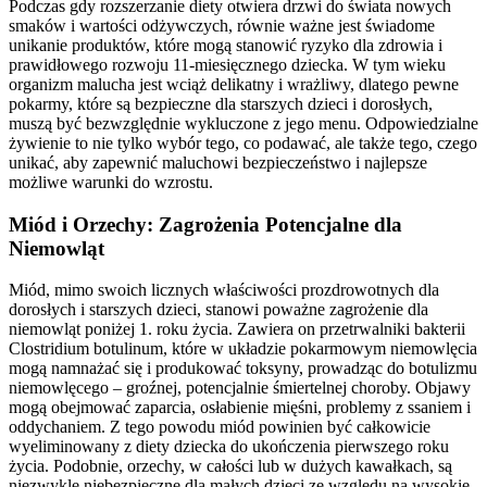
Podczas gdy rozszerzanie diety otwiera drzwi do świata nowych
smaków i wartości odżywczych, równie ważne jest świadome
unikanie produktów, które mogą stanowić ryzyko dla zdrowia i
prawidłowego rozwoju 11-miesięcznego dziecka. W tym wieku
organizm malucha jest wciąż delikatny i wrażliwy, dlatego pewne
pokarmy, które są bezpieczne dla starszych dzieci i dorosłych,
muszą być bezwzględnie wykluczone z jego menu. Odpowiedzialne
żywienie to nie tylko wybór tego, co podawać, ale także tego, czego
unikać, aby zapewnić maluchowi bezpieczeństwo i najlepsze
możliwe warunki do wzrostu.
Miód i Orzechy: Zagrożenia Potencjalne dla
Niemowląt
Miód, mimo swoich licznych właściwości prozdrowotnych dla
dorosłych i starszych dzieci, stanowi poważne zagrożenie dla
niemowląt poniżej 1. roku życia. Zawiera on przetrwalniki bakterii
Clostridium botulinum, które w układzie pokarmowym niemowlęcia
mogą namnażać się i produkować toksyny, prowadząc do botulizmu
niemowlęcego – groźnej, potencjalnie śmiertelnej choroby. Objawy
mogą obejmować zaparcia, osłabienie mięśni, problemy z ssaniem i
oddychaniem. Z tego powodu miód powinien być całkowicie
wyeliminowany z diety dziecka do ukończenia pierwszego roku
życia. Podobnie, orzechy, w całości lub w dużych kawałkach, są
niezwykle niebezpieczne dla małych dzieci ze względu na wysokie