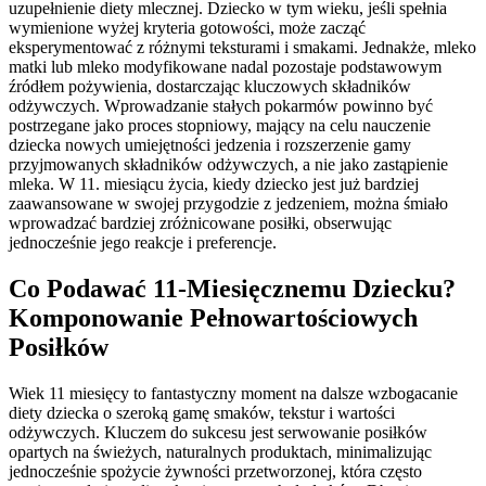
uzupełnienie diety mlecznej. Dziecko w tym wieku, jeśli spełnia
wymienione wyżej kryteria gotowości, może zacząć
eksperymentować z różnymi teksturami i smakami. Jednakże, mleko
matki lub mleko modyfikowane nadal pozostaje podstawowym
źródłem pożywienia, dostarczając kluczowych składników
odżywczych. Wprowadzanie stałych pokarmów powinno być
postrzegane jako proces stopniowy, mający na celu nauczenie
dziecka nowych umiejętności jedzenia i rozszerzenie gamy
przyjmowanych składników odżywczych, a nie jako zastąpienie
mleka. W 11. miesiącu życia, kiedy dziecko jest już bardziej
zaawansowane w swojej przygodzie z jedzeniem, można śmiało
wprowadzać bardziej zróżnicowane posiłki, obserwując
jednocześnie jego reakcje i preferencje.
Co Podawać 11-Miesięcznemu Dziecku?
Komponowanie Pełnowartościowych
Posiłków
Wiek 11 miesięcy to fantastyczny moment na dalsze wzbogacanie
diety dziecka o szeroką gamę smaków, tekstur i wartości
odżywczych. Kluczem do sukcesu jest serwowanie posiłków
opartych na świeżych, naturalnych produktach, minimalizując
jednocześnie spożycie żywności przetworzonej, która często