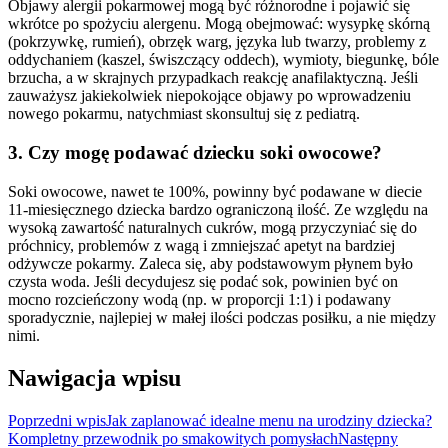
Objawy alergii pokarmowej mogą być różnorodne i pojawić się
wkrótce po spożyciu alergenu. Mogą obejmować: wysypkę skórną
(pokrzywkę, rumień), obrzęk warg, języka lub twarzy, problemy z
oddychaniem (kaszel, świszczący oddech), wymioty, biegunkę, bóle
brzucha, a w skrajnych przypadkach reakcję anafilaktyczną. Jeśli
zauważysz jakiekolwiek niepokojące objawy po wprowadzeniu
nowego pokarmu, natychmiast skonsultuj się z pediatrą.
3. Czy mogę podawać dziecku soki owocowe?
Soki owocowe, nawet te 100%, powinny być podawane w diecie
11-miesięcznego dziecka bardzo ograniczoną ilość. Ze względu na
wysoką zawartość naturalnych cukrów, mogą przyczyniać się do
próchnicy, problemów z wagą i zmniejszać apetyt na bardziej
odżywcze pokarmy. Zaleca się, aby podstawowym płynem było
czysta woda. Jeśli decydujesz się podać sok, powinien być on
mocno rozcieńczony wodą (np. w proporcji 1:1) i podawany
sporadycznie, najlepiej w małej ilości podczas posiłku, a nie między
nimi.
Nawigacja wpisu
Poprzedni wpis
Jak zaplanować idealne menu na urodziny dziecka?
Kompletny przewodnik po smakowitych pomysłach
Następny