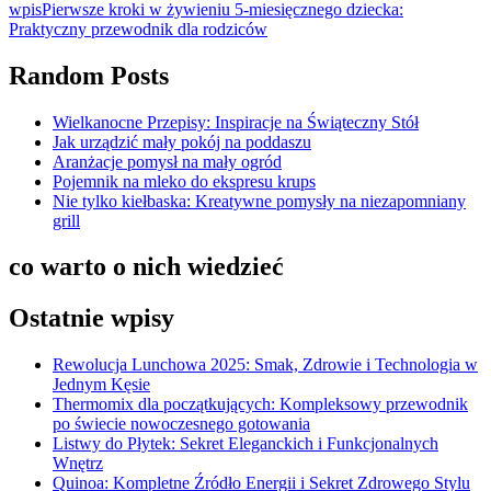
wpis
Pierwsze kroki w żywieniu 5-miesięcznego dziecka:
Praktyczny przewodnik dla rodziców
Random Posts
Wielkanocne Przepisy: Inspiracje na Świąteczny Stół
Jak urządzić mały pokój na poddaszu
Aranżacje pomysł na mały ogród
Pojemnik na mleko do ekspresu krups
Nie tylko kiełbaska: Kreatywne pomysły na niezapomniany
grill
co warto o nich wiedzieć
Ostatnie wpisy
Rewolucja Lunchowa 2025: Smak, Zdrowie i Technologia w
Jednym Kęsie
Thermomix dla początkujących: Kompleksowy przewodnik
po świecie nowoczesnego gotowania
Listwy do Płytek: Sekret Eleganckich i Funkcjonalnych
Wnętrz
Quinoa: Kompletne Źródło Energii i Sekret Zdrowego Stylu