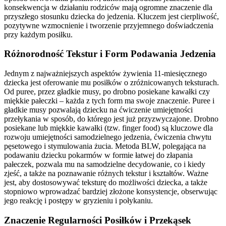
konsekwencja w działaniu rodziców mają ogromne znaczenie dla
przyszłego stosunku dziecka do jedzenia. Kluczem jest cierpliwość,
pozytywne wzmocnienie i tworzenie przyjemnego doświadczenia
przy każdym posiłku.
Różnorodność Tekstur i Form Podawania Jedzenia
Jednym z najważniejszych aspektów żywienia 11-miesięcznego
dziecka jest oferowanie mu posiłków o zróżnicowanych teksturach.
Od puree, przez gładkie musy, po drobno posiekane kawałki czy
miękkie pałeczki – każda z tych form ma swoje znaczenie. Puree i
gładkie musy pozwalają dziecku na ćwiczenie umiejętności
przełykania w sposób, do którego jest już przyzwyczajone. Drobno
posiekane lub miękkie kawałki (tzw. finger food) są kluczowe dla
rozwoju umiejętności samodzielnego jedzenia, ćwiczenia chwytu
pęsetowego i stymulowania żucia. Metoda BLW, polegająca na
podawaniu dziecku pokarmów w formie łatwej do złapania
pałeczek, pozwala mu na samodzielne decydowanie, co i kiedy
zjeść, a także na poznawanie różnych tekstur i kształtów. Ważne
jest, aby dostosowywać teksturę do możliwości dziecka, a także
stopniowo wprowadzać bardziej złożone konsystencje, obserwując
jego reakcję i postępy w gryzieniu i połykaniu.
Znaczenie Regularności Posiłków i Przekąsek