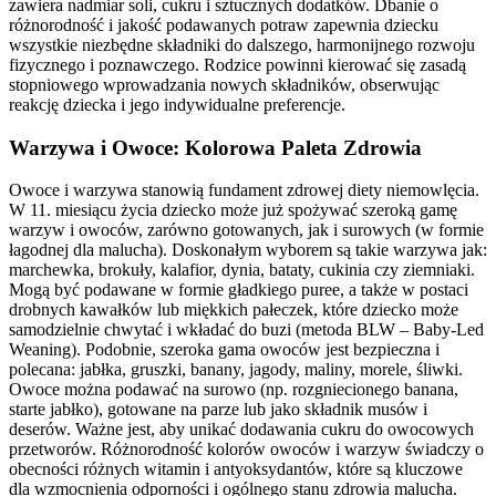
zawiera nadmiar soli, cukru i sztucznych dodatków. Dbanie o
różnorodność i jakość podawanych potraw zapewnia dziecku
wszystkie niezbędne składniki do dalszego, harmonijnego rozwoju
fizycznego i poznawczego. Rodzice powinni kierować się zasadą
stopniowego wprowadzania nowych składników, obserwując
reakcję dziecka i jego indywidualne preferencje.
Warzywa i Owoce: Kolorowa Paleta Zdrowia
Owoce i warzywa stanowią fundament zdrowej diety niemowlęcia.
W 11. miesiącu życia dziecko może już spożywać szeroką gamę
warzyw i owoców, zarówno gotowanych, jak i surowych (w formie
łagodnej dla malucha). Doskonałym wyborem są takie warzywa jak:
marchewka, brokuły, kalafior, dynia, bataty, cukinia czy ziemniaki.
Mogą być podawane w formie gładkiego puree, a także w postaci
drobnych kawałków lub miękkich pałeczek, które dziecko może
samodzielnie chwytać i wkładać do buzi (metoda BLW – Baby-Led
Weaning). Podobnie, szeroka gama owoców jest bezpieczna i
polecana: jabłka, gruszki, banany, jagody, maliny, morele, śliwki.
Owoce można podawać na surowo (np. rozgniecionego banana,
starte jabłko), gotowane na parze lub jako składnik musów i
deserów. Ważne jest, aby unikać dodawania cukru do owocowych
przetworów. Różnorodność kolorów owoców i warzyw świadczy o
obecności różnych witamin i antyoksydantów, które są kluczowe
dla wzmocnienia odporności i ogólnego stanu zdrowia malucha.