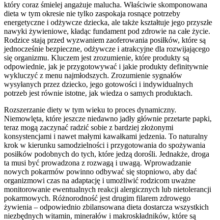
który coraz śmielej angażuje malucha. Właściwie skomponowana
dieta w tym okresie nie tylko zaspokaja rosnące potrzeby
energetyczne i odżywcze dziecka, ale także kształtuje jego przyszłe
nawyki żywieniowe, kładąc fundament pod zdrowie na całe życie.
Rodzice stają przed wyzwaniem zaoferowania posiłków, które są
jednocześnie bezpieczne, odżywcze i atrakcyjne dla rozwijającego
się organizmu. Kluczem jest zrozumienie, które produkty są
odpowiednie, jak je przygotowywać i jakie produkty definitywnie
wykluczyć z menu najmłodszych. Zrozumienie sygnałów
wysyłanych przez dziecko, jego gotowości i indywidualnych
potrzeb jest równie istotne, jak wiedza o samych produktach.
Rozszerzanie diety w tym wieku to proces dynamiczny.
Niemowlęta, które jeszcze niedawno jadły głównie przetarte papki,
teraz mogą zaczynać radzić sobie z bardziej złożonymi
konsystencjami i nawet małymi kawałkami jedzenia. To naturalny
krok w kierunku samodzielności i przygotowania do spożywania
posiłków podobnych do tych, które jedzą dorośli. Jednakże, droga
ta musi być prowadzona z rozwagą i uwagą. Wprowadzanie
nowych pokarmów powinno odbywać się stopniowo, aby dać
organizmowi czas na adaptację i umożliwić rodzicom uważne
monitorowanie ewentualnych reakcji alergicznych lub nietolerancji
pokarmowych. Różnorodność jest drugim filarem zdrowego
żywienia – odpowiednio zbilansowana dieta dostarcza wszystkich
niezbędnych witamin, minerałów i makroskładników, które są