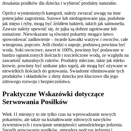
dosalania posiłków dla dziecka i wybierać produkty naturalne.
Oprócz wymienionych kategorii, należy zwracać uwagę na inne
potencjalne zagrożenia. Surowe lub niedogotowane jaja, podobnie
jak mięso i ryby, mogą być źródłem bakterii, takich jak salmonella.
Zawsze należy upewnić się, że jajka są dobrze ugotowane lub
usmażone. Niewskazane są również pokarmy mogące łatwo
spowodować zadławienie – twarde kawałki warzyw i owoców, całe
winogrona, popcorn. Jeśli chodzi o napoje, podstawą powinna być
woda. Soki owocowe, nawet te 100%, powinny być podawane w
bardzo ograniczonych ilościach i rozcieńczone wodą, ze względu na
zawartość naturalnych cukrów. Produkty mleczne, takie jak mleko
krowie, powinny być unikane jako napój, ale mogą być używane w
niewielkich ilościach do gotowania. Świadome eliminowanie tych
produktów i składników z diety dziecka jest kluczowe dla jego
zdrowego rozwoju i bezpieczeństwa.
Praktyczne Wskazówki dotyczące
Serwowania Posiłków
Wiek 11 miesięcy to nie tylko czas na wprowadzanie nowych
pokarmów, ale także na kształtowanie zdrowych nawyków
żywieniowych i rozwijanie umiejętności samodzielnego jedzenia.
Sposób serwowania posiłków, atmosfera podczas jedzenia i