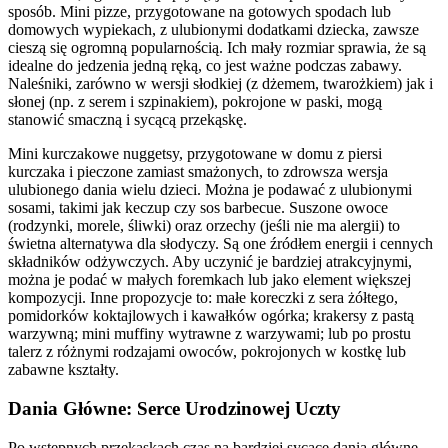
sposób. Mini pizze, przygotowane na gotowych spodach lub
domowych wypiekach, z ulubionymi dodatkami dziecka, zawsze
cieszą się ogromną popularnością. Ich mały rozmiar sprawia, że są
idealne do jedzenia jedną ręką, co jest ważne podczas zabawy.
Naleśniki, zarówno w wersji słodkiej (z dżemem, twarożkiem) jak i
słonej (np. z serem i szpinakiem), pokrojone w paski, mogą
stanowić smaczną i sycącą przekąskę.
Mini kurczakowe nuggetsy, przygotowane w domu z piersi
kurczaka i pieczone zamiast smażonych, to zdrowsza wersja
ulubionego dania wielu dzieci. Można je podawać z ulubionymi
sosami, takimi jak keczup czy sos barbecue. Suszone owoce
(rodzynki, morele, śliwki) oraz orzechy (jeśli nie ma alergii) to
świetna alternatywa dla słodyczy. Są one źródłem energii i cennych
składników odżywczych. Aby uczynić je bardziej atrakcyjnymi,
można je podać w małych foremkach lub jako element większej
kompozycji. Inne propozycje to: małe koreczki z sera żółtego,
pomidorków koktajlowych i kawałków ogórka; krakersy z pastą
warzywną; mini muffiny wytrawne z warzywami; lub po prostu
talerz z różnymi rodzajami owoców, pokrojonych w kostkę lub
zabawne kształty.
Dania Główne: Serce Urodzinowej Uczty
Po wstępnych przekąskach czas na bardziej sycące dania główne.