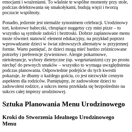
emocjami i wrażeniami. To właśnie te wspólne momenty przy stole,
podczas delektowania się smakołykami, budują więzi i tworzą
poczucie wspólnoty.
Ponadto, jedzenie jest niemalże synonimem celebracji. Urodzinowy
tort, kolorowe babeczki, chrupiące nuggetsy czy mini pizze – to
wszystko są symbole radości i beztroski. Dobrze zaplanowane menu
może również stanowić element edukacyjny, na przykład poprzez
wprowadzanie dzieci w świat zdrowszych alternatyw w przyjemnej
formie. Warto pamiętać, że dzieci mogą mieć bardzo zróżnicowane
potrzeby i preferencje żywieniowe. Alergie pokarmowe,
nietolerancje, wybory dietetyczne (np. wegetarianizm) czy po prostu
niechęć do pewnych smaków – wszystko to wymaga uwzględnienia
podczas planowania. Odpowiednie podejście do tych kwestii
pokazuje, że dbamy o każdego gościa, co jest niezwykle cennym
aspektem dla rodziców. Pamiętajmy, że zadowolone dzieci to
zadowoleni rodzice, a sukces menu przekłada się bezpośrednio na
sukces całej imprezy urodzinowej.
Sztuka Planowania Menu Urodzinowego
Kroki do Stworzenia Idealnego Urodzinowego
Menu