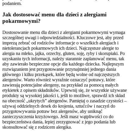
podaniem.
Jak dostosować menu dla dzieci z alergiami
pokarmowymi?
Dostosowanie menu dla dzieci z alergiami pokarmowymi wymaga
szczególnej uwagi i odpowiedzialności. Kluczowe jest, aby przed
imprezą zebrać od rodziców informacje o wszelkich alergiach i
nietolerancjach pokarmowych ich dzieci. Najczęstsze alergie to
alergia na mleko, jajka, orzechy, gluten, soję, ryby i skorupiaki. Po
uzyskaniu tych informacji, należy starannie zaplanować menu, tak
aby zawierało bezpieczne opcje dla każdego dziecka. Najlepszym
rozwiązaniem jest przygotowanie przynajmniej jednego dania
głównego i kilku przekąsek, które będą wolne od najczęstszych
alergenów. Warto również wyraźnie oznaczyć potrawy, które
zawierają potencjalne alergeny, na przykład za pomocą małych
etykietek z opisem składników. Upewnij się, że wszystkie używane
produkty są wysokiej jakości i, jeśli to możliwe, sprawdź ich skład
na obecność „ukrytych” alergenów. Pamiętaj o zasadzie czystości –
używaj oddzielnych desek do krojenia, sztućców i naczyń do
przygotowywania potraw bez alergenów, aby uniknąć
zanieczyszczenia krzyżowego. Jeśli masz wątpliwości co do
bezpieczeństwa dania, lepiej zrezygnować z jego podania lub
skonsultować się z rodzicem alergika.