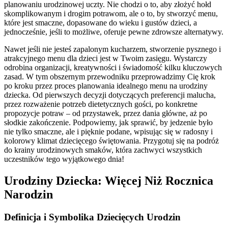
planowaniu urodzinowej uczty. Nie chodzi o to, aby złożyć hołd
skomplikowanym i drogim potrawom, ale o to, by stworzyć menu,
które jest smaczne, dopasowane do wieku i gustów dzieci, a
jednocześnie, jeśli to możliwe, oferuje pewne zdrowsze alternatywy.
Nawet jeśli nie jesteś zapalonym kucharzem, stworzenie pysznego i
atrakcyjnego menu dla dzieci jest w Twoim zasięgu. Wystarczy
odrobina organizacji, kreatywności i świadomość kilku kluczowych
zasad. W tym obszernym przewodniku przeprowadzimy Cię krok
po kroku przez proces planowania idealnego menu na urodziny
dziecka. Od pierwszych decyzji dotyczących preferencji malucha,
przez rozważenie potrzeb dietetycznych gości, po konkretne
propozycje potraw – od przystawek, przez dania główne, aż po
słodkie zakończenie. Podpowiemy, jak sprawić, by jedzenie było
nie tylko smaczne, ale i pięknie podane, wpisując się w radosny i
kolorowy klimat dziecięcego świętowania. Przygotuj się na podróż
do krainy urodzinowych smaków, która zachwyci wszystkich
uczestników tego wyjątkowego dnia!
Urodziny Dziecka: Więcej Niż Rocznica
Narodzin
Definicja i Symbolika Dziecięcych Urodzin