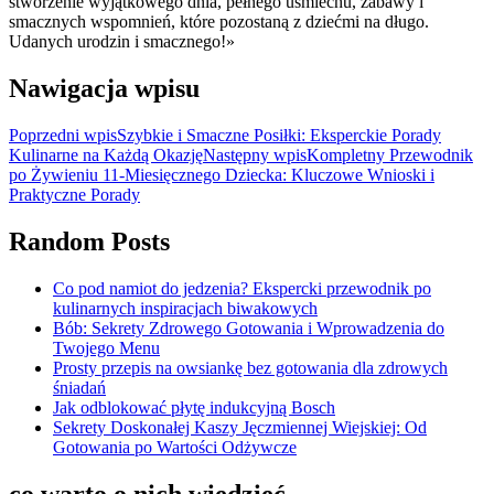
stworzenie wyjątkowego dnia, pełnego uśmiechu, zabawy i
smacznych wspomnień, które pozostaną z dziećmi na długo.
Udanych urodzin i smacznego!»
Nawigacja wpisu
Poprzedni wpis
Szybkie i Smaczne Posiłki: Eksperckie Porady
Kulinarne na Każdą Okazję
Następny wpis
Kompletny Przewodnik
po Żywieniu 11-Miesięcznego Dziecka: Kluczowe Wnioski i
Praktyczne Porady
Random Posts
Co pod namiot do jedzenia? Ekspercki przewodnik po
kulinarnych inspiracjach biwakowych
Bób: Sekrety Zdrowego Gotowania i Wprowadzenia do
Twojego Menu
Prosty przepis na owsiankę bez gotowania dla zdrowych
śniadań
Jak odblokować płytę indukcyjną Bosch
Sekrety Doskonałej Kaszy Jęczmiennej Wiejskiej: Od
Gotowania po Wartości Odżywcze
co warto o nich wiedzieć