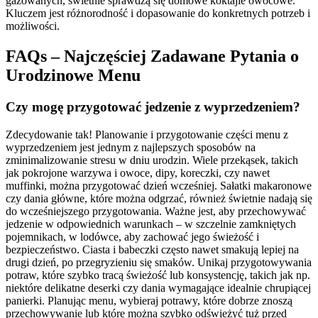
gazowanych, świetnie sprawdzą się domowe koktajle owocowe.
Kluczem jest różnorodność i dopasowanie do konkretnych potrzeb i
możliwości.
FAQs – Najczęściej Zadawane Pytania o
Urodzinowe Menu
Czy mogę przygotować jedzenie z wyprzedzeniem?
Zdecydowanie tak! Planowanie i przygotowanie części menu z
wyprzedzeniem jest jednym z najlepszych sposobów na
zminimalizowanie stresu w dniu urodzin. Wiele przekąsek, takich
jak pokrojone warzywa i owoce, dipy, koreczki, czy nawet
muffinki, można przygotować dzień wcześniej. Sałatki makaronowe
czy dania główne, które można odgrzać, również świetnie nadają się
do wcześniejszego przygotowania. Ważne jest, aby przechowywać
jedzenie w odpowiednich warunkach – w szczelnie zamkniętych
pojemnikach, w lodówce, aby zachować jego świeżość i
bezpieczeństwo. Ciasta i babeczki często nawet smakują lepiej na
drugi dzień, po przegryzieniu się smaków. Unikaj przygotowywania
potraw, które szybko tracą świeżość lub konsystencję, takich jak np.
niektóre delikatne deserki czy dania wymagające idealnie chrupiącej
panierki. Planując menu, wybieraj potrawy, które dobrze znoszą
przechowywanie lub które można szybko odświeżyć tuż przed