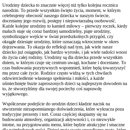
Urodziny dziecka to znacznie więcej niż tylko kolejna rocznica
narodzin. To przede wszystkim święto życia, moment, w którym
celebrujemy obecność naszego dziecka w naszym świecie,
doceniamy jego rozwój, postępy i niepowtarzalną osobowość.
Każde kolejne urodziny to kamień milowy – pierwszy roczek, kiedy
maluch staje się coraz bardziej samodzielny, piąte urodziny,
symbolizujące wejście w świat przedszkolnych przygód, czy
okrągłe dziesiąte urodziny, które oznaczają wkroczenie w okres
dojrzewania. To okazja do refleksji nad tym, jak wiele nasze
dziecko już osiągnęło, jak bardzo wyrosło, i jak wiele radości wnosi
do życia całej rodziny. Urodziny są dla dziecka przede wszystkim
dniem, w którym czuje się centrum uwagi, kochane i doceniane. To
czas budowania pozytywnych wspomnień, które będą towarzyszyć
mu przez całe życie. Rodzice często widzą w tych chwilach
odzwierciedlenie własnego spełnienia i miłości, a każde
uśmiechnięte buzie zaproszonych dzieci są najlepszym dowodem na
to, że stworzyliśmy dla swojej pociechy coś naprawdę
wyjątkowego.
Współczesne podejście do urodzin dzieci kładzie nacisk na
stworzenie niezapomnianego doświadczenia, które wykracza poza
tradycyjne prezenty i tort. Coraz częściej skupiamy się na
budowaniu atmosfery, organizacji aktywności i, co niezwykle
istotne, na przygotowaniu menu, które będzie atrakcyjne i smaczne
dla najmłodszych gości. Dzieci mają swoje specyficzne gusta, które