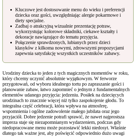
Kluczowe jest dostosowanie menu do wieku i preferencji
dziecka oraz gości, uwzględniając alergie pokarmowe i
diety specjalne.
Zadbaj o atrakcyjną wizualnie prezentację potraw,
wykorzystując kolorowe składniki, ciekawe kształty i
dekoracje nawiązujące do tematu przyjęcia.
Połączenie sprawdzonych, lubianych przez dzieci
klasyków z kilkoma nowymi, zdrowszymi propozycjami
zapewnia satysfakcję wszystkich uczestników zabawy.
Urodziny dziecka to jeden z tych magicznych momentów w roku,
który chcemy uczynić absolutnie wyjątkowym. W ferworze
przygotowań, od wyboru idealnego tortu po zapraszanie gości i
planowanie zabaw, łatwo zapomnieć o jednym z fundamentalnych
elementów udanego przyjęcia: jedzeniu. Posiłek na dziecięcych
urodzinach to znacznie więcej niż tylko zaspokojenie głodu. To
integralna część celebracji, która wpływa na atmosferę,
wspomnienia i ogólne zadowolenie małego jubilata oraz jego
przyjaciół. Dobre jedzenie potrafi sprawić, że nawet najprostsza
impreza staje się niezapomnianym wydarzeniem, podczas gdy
niedopracowane menu może pozostawić lekki niedosyt. Właśnie
dlatego tak ważne jest, aby poświęcić odpowiednio dużo uwagi