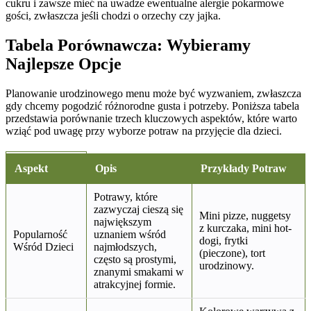
cukru i zawsze mieć na uwadze ewentualne alergie pokarmowe
gości, zwłaszcza jeśli chodzi o orzechy czy jajka.
Tabela Porównawcza: Wybieramy
Najlepsze Opcje
Planowanie urodzinowego menu może być wyzwaniem, zwłaszcza
gdy chcemy pogodzić różnorodne gusta i potrzeby. Poniższa tabela
przedstawia porównanie trzech kluczowych aspektów, które warto
wziąć pod uwagę przy wyborze potraw na przyjęcie dla dzieci.
Aspekt
Opis
Przykłady Potraw
Potrawy, które
zazwyczaj cieszą się
Mini pizze, nuggetsy
największym
z kurczaka, mini hot-
Popularność
uznaniem wśród
dogi, frytki
Wśród Dzieci
najmłodszych,
(pieczone), tort
często są prostymi,
urodzinowy.
znanymi smakami w
atrakcyjnej formie.