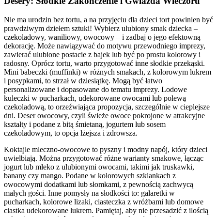
Desery: Słodkie Zakończenie i Gwiazda Wieczoru
Nie ma urodzin bez tortu, a na przyjęciu dla dzieci tort powinien być
prawdziwym dziełem sztuki! Wybierz ulubiony smak dziecka –
czekoladowy, waniliowy, owocowy – i zadbaj o jego efektowną
dekorację. Może nawiązywać do motywu przewodniego imprezy,
zawierać ulubione postacie z bajek lub być po prostu kolorowy i
radosny. Oprócz tortu, warto przygotować inne słodkie przekąski.
Mini babeczki (muffinki) w różnych smakach, z kolorowym lukrem
i posypkami, to strzał w dziesiątkę. Mogą być łatwo
personalizowane i dopasowane do tematu imprezy. Lodowe
kuleczki w pucharkach, udekorowane owocami lub polewą
czekoladową, to orzeźwiająca propozycja, szczególnie w cieplejsze
dni. Deser owocowy, czyli świeże owoce pokrojone w atrakcyjne
kształty i podane z bitą śmietaną, jogurtem lub sosem
czekoladowym, to opcja lżejsza i zdrowsza.
Koktajle mleczno-owocowe to pyszny i modny napój, który dzieci
uwielbiają. Można przygotować różne warianty smakowe, łącząc
jogurt lub mleko z ulubionymi owocami, takimi jak truskawki,
banany czy mango. Podane w kolorowych szklankach z
owocowymi dodatkami lub słomkami, z pewnością zachwycą
małych gości. Inne pomysły na słodkości to: galaretki w
pucharkach, kolorowe lizaki, ciasteczka z wróżbami lub domowe
ciastka udekorowane lukrem. Pamiętaj, aby nie przesadzić z ilością