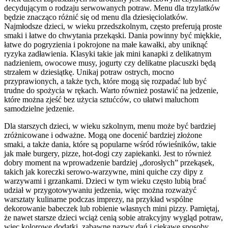
decydującym o rodzaju serwowanych potraw. Menu dla trzylatków
będzie znacząco różnić się od menu dla dziesięciolatków.
Najmłodsze dzieci, w wieku przedszkolnym, często preferują proste
smaki i łatwe do chwytania przekąski. Dania powinny być miękkie,
łatwe do pogryzienia i pokrojone na małe kawałki, aby uniknąć
ryzyka zadławienia. Klasyki takie jak mini kanapki z delikatnym
nadzieniem, owocowe musy, jogurty czy delikatne placuszki będą
strzałem w dziesiątkę. Unikaj potraw ostrych, mocno
przyprawionych, a także tych, które mogą się rozpadać lub być
trudne do spożycia w rękach. Warto również postawić na jedzenie,
które można zjeść bez użycia sztućców, co ułatwi maluchom
samodzielne jedzenie.
Dla starszych dzieci, w wieku szkolnym, menu może być bardziej
zróżnicowane i odważne. Mogą one docenić bardziej złożone
smaki, a także dania, które są popularne wśród rówieśników, takie
jak małe burgery, pizze, hot-dogi czy zapiekanki. Jest to również
dobry moment na wprowadzenie bardziej „dorosłych” przekąsek,
takich jak koreczki serowo-warzywne, mini quiche czy dipy z
warzywami i grzankami. Dzieci w tym wieku często lubią brać
udział w przygotowywaniu jedzenia, więc można rozważyć
warsztaty kulinarne podczas imprezy, na przykład wspólne
dekorowanie babeczek lub robienie własnych mini pizzy. Pamiętaj,
że nawet starsze dzieci wciąż cenią sobie atrakcyjny wygląd potraw,
więc kolorowe dodatki, zabawne nazwy dań i ciekawe sposoby