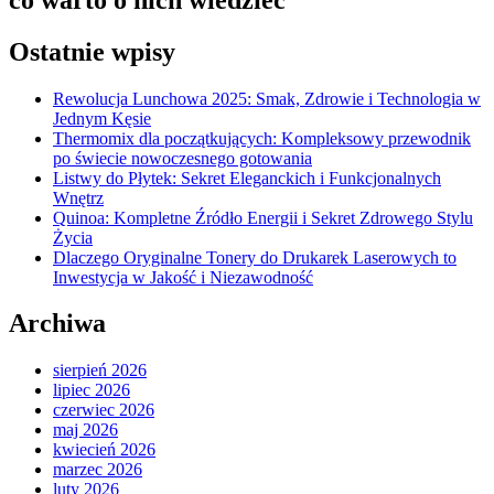
Ostatnie wpisy
Rewolucja Lunchowa 2025: Smak, Zdrowie i Technologia w
Jednym Kęsie
Thermomix dla początkujących: Kompleksowy przewodnik
po świecie nowoczesnego gotowania
Listwy do Płytek: Sekret Eleganckich i Funkcjonalnych
Wnętrz
Quinoa: Kompletne Źródło Energii i Sekret Zdrowego Stylu
Życia
Dlaczego Oryginalne Tonery do Drukarek Laserowych to
Inwestycja w Jakość i Niezawodność
Archiwa
sierpień 2026
lipiec 2026
czerwiec 2026
maj 2026
kwiecień 2026
marzec 2026
luty 2026