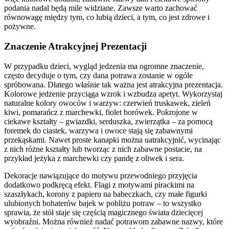
podania nadal będą mile widziane. Zawsze warto zachować
równowagę między tym, co lubią dzieci, a tym, co jest zdrowe i
pożywne.
Znaczenie Atrakcyjnej Prezentacji
W przypadku dzieci, wygląd jedzenia ma ogromne znaczenie,
często decyduje o tym, czy dana potrawa zostanie w ogóle
spróbowana. Dlatego właśnie tak ważna jest atrakcyjna prezentacja.
Kolorowe jedzenie przyciąga wzrok i wzbudza apetyt. Wykorzystaj
naturalne kolory owoców i warzyw: czerwień truskawek, zieleń
kiwi, pomarańcz z marchewki, fiolet borówek. Pokrojone w
ciekawe kształty – gwiazdki, serduszka, zwierzątka – za pomocą
foremek do ciastek, warzywa i owoce stają się zabawnymi
przekąskami. Nawet proste kanapki można uatrakcyjnić, wycinając
z nich różne kształty lub tworząc z nich zabawne postacie, na
przykład jeżyka z marchewki czy pandę z oliwek i sera.
Dekoracje nawiązujące do motywu przewodniego przyjęcia
dodatkowo podkręcą efekt. Flagi z motywami pirackimi na
szaszłykach, korony z papieru na babeczkach, czy małe figurki
ulubionych bohaterów bajek w pobliżu potraw – to wszystko
sprawia, że stół staje się częścią magicznego świata dziecięcej
wyobraźni. Można również nadać potrawom zabawne nazwy, które