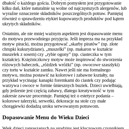
dbałość o każdego gościa. Dobrym pomysłem jest przygotowanie
kilku dań, które naturalnie są wolne od najczęstszych alergenów, lub
wyraźne oznaczenie składników poszczególnych potraw. Pamiętaj
również o sprawdzeniu etykiet kupowanych produktów pod kątem
ukrytych składników.
Ostatnim, ale nie mniej ważnym aspektem jest dopasowanie menu
do motywu przewodniego przyjęcia. Jeśli impreza ma na przykład
motyw piracki, można przygotować „skarby piratów” (np. złote
chrupki kukurydziane), „muszelki” (np. makaron w kształcie
muszelek z sosem) czy „rybie ogony” (np. ciasteczka w tym
kształcie). Księżniczkowy motyw może inspirować do stworzenia
różowych babeczek, „różdżek wróżki” (np. owocowe szaszłyki)
czy tortu w kształcie zamku. Nawet jeśli nie ma formalnego
motywu, można postawić na kolorowe i zabawne kształty, na
przykład wycinając kanapki foremkami do ciastek czy podając
warzywa i owoce w formie śmiesznych buziek. Dzieci uwielbiają,
gdy jedzenie jest częścią zabawy, dlatego kreatywność w tym
zakresie zawsze procentuje. Pamiętaj też o estetyce podania –
kolorowe talerzyki, serwetki, dekoracje na stole czy małe
chorągiewki dodadzą uroku serwowanym potrawom.
Dopasowanie Menu do Wieku Dzieci
Wiek dzieci zapraszanych na urodziny jest kluczowym czynnikiem