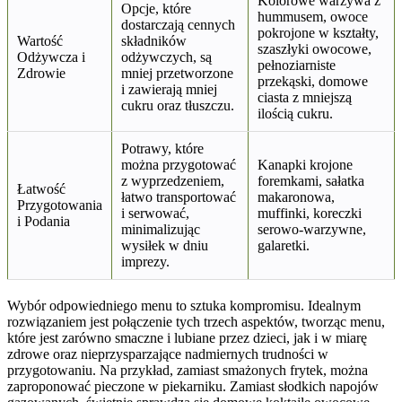
Kolorowe warzywa z
Opcje, które
hummusem, owoce
dostarczają cennych
pokrojone w kształty,
Wartość
składników
szaszłyki owocowe,
Odżywcza i
odżywczych, są
pełnoziarniste
Zdrowie
mniej przetworzone
przekąski, domowe
i zawierają mniej
ciasta z mniejszą
cukru oraz tłuszczu.
ilością cukru.
Potrawy, które
można przygotować
Kanapki krojone
z wyprzedzeniem,
foremkami, sałatka
Łatwość
łatwo transportować
makaronowa,
Przygotowania
i serwować,
muffinki, koreczki
i Podania
minimalizując
serowo-warzywne,
wysiłek w dniu
galaretki.
imprezy.
Wybór odpowiedniego menu to sztuka kompromisu. Idealnym
rozwiązaniem jest połączenie tych trzech aspektów, tworząc menu,
które jest zarówno smaczne i lubiane przez dzieci, jak i w miarę
zdrowe oraz nieprzysparzające nadmiernych trudności w
przygotowaniu. Na przykład, zamiast smażonych frytek, można
zaproponować pieczone w piekarniku. Zamiast słodkich napojów