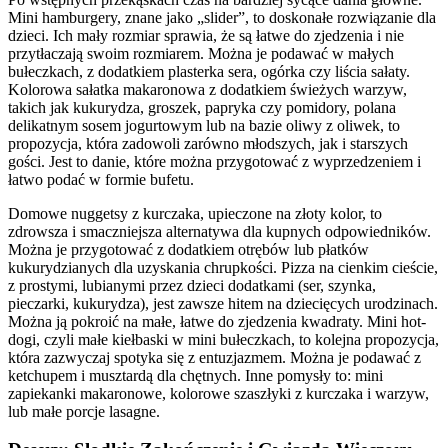
Mini hamburgery, znane jako „slider”, to doskonałe rozwiązanie dla
dzieci. Ich mały rozmiar sprawia, że są łatwe do zjedzenia i nie
przytłaczają swoim rozmiarem. Można je podawać w małych
bułeczkach, z dodatkiem plasterka sera, ogórka czy liścia sałaty.
Kolorowa sałatka makaronowa z dodatkiem świeżych warzyw,
takich jak kukurydza, groszek, papryka czy pomidory, polana
delikatnym sosem jogurtowym lub na bazie oliwy z oliwek, to
propozycja, która zadowoli zarówno młodszych, jak i starszych
gości. Jest to danie, które można przygotować z wyprzedzeniem i
łatwo podać w formie bufetu.
Domowe nuggetsy z kurczaka, upieczone na złoty kolor, to
zdrowsza i smaczniejsza alternatywa dla kupnych odpowiedników.
Można je przygotować z dodatkiem otrębów lub płatków
kukurydzianych dla uzyskania chrupkości. Pizza na cienkim cieście,
z prostymi, lubianymi przez dzieci dodatkami (ser, szynka,
pieczarki, kukurydza), jest zawsze hitem na dziecięcych urodzinach.
Można ją pokroić na małe, łatwe do zjedzenia kwadraty. Mini hot-
dogi, czyli małe kiełbaski w mini bułeczkach, to kolejna propozycja,
która zazwyczaj spotyka się z entuzjazmem. Można je podawać z
ketchupem i musztardą dla chętnych. Inne pomysły to: mini
zapiekanki makaronowe, kolorowe szaszłyki z kurczaka i warzyw,
lub małe porcje lasagne.