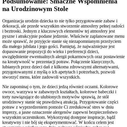
Podsumowanie: Smaczne Wspomnienia
na Urodzinowym Stole
Organizacja urodzin dziecka to nie tylko przygotowanie zabaw i
dekoracji, ale przede wszystkim stworzenie atmosfery pełnej radości
i beztroski. Jednym z kluczowych elementów tej atmosfery jest
pyszne i atrakcyjnie podane jedzenie. Właściwie zaplanowane menu
może sprawić, że przyjęcie stanie się niezapomnianym przeżyciem
dla małego jubilata i jego gości. Pamiętaj, że najważniejsze jest
dopasowanie propozycji do wieku i preferencji dzieci,
uwzględnienie ewentualnych alergii pokarmowych oraz postawienie
na kreatywność w prezentacji potraw. Połączenie klasycznych,
lubianych przez dzieci dań z kilkoma zdrowszymi alternatywami,
przygotowanymi z myślą o ich apetytach i potrzebach, pozwoli
stworzyć menu, które zadowoli wszystkich.
Nie zapominaj o tym, że dzieci jedzą również oczami. Kolorowe
owoce, warzywa w zabawnych kształtach, kolorowe babeczki i
torty nawiązujące do ulubionych motywów sprawią, że stół
urodzinowy stanie się prawdziwą atrakcją. Przygotowanie części
potraw z wyprzedzeniem pomoże Ci zredukować stres w dniu
imprezy, a jasne oznaczenie alergenów zapewni bezpieczeństwo
wszystkim uczestnikom. Wykorzystaj dostępne inspiracje, bądź
kreatywny i nie bój się eksperymentować. W końcu celem jest