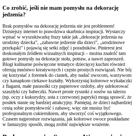
Co zrobić, jeśli nie mam pomysłu na dekorację
jedzenia?
Brak pomysłów na dekorację jedzenia nie jest problemem!
Dzisiejszy internet to prawdziwa skarbnica inspiracji. Wystarczy
wpisać w wyszukiwarkę frazy takie jak „dekoracje jedzenia na
urodziny dziecka”, „zabawne jedzenie dla dzieci”, „urodzinowe
przekąski” i pojawią się setki zdjęć i poradników. Pinterest jest
doskonałym źródłem wizualnych inspiracji – można znaleźć tam
gotowe pomysły na dekoracje stołu, potraw, a nawet zaproszeń.
Blogi kulinarne poświęcone tematyce dziecięcej kuchni również
oferują mnóstwo kreatywnych i często prostych rozwiązań. Nie bój
się korzystać z foremek do ciastek, aby nadać owocom, warzywom
czy kanapkom ciekawe kształty. Wykorzystaj kolorowe wykałaczki
z flagami, małe parasolki czy papierowe ozdoby, aby udekorować
szaszłyki czy babeczki. Nawet proste rysunki z sosów na talerzu
(np. oczy z kukurydzy, usta z czerwonej papryki) mogą sprawić, że
posiłek stanie się bardziej atrakcyjny. Pamiętaj, że dzieci najbardziej
cenią sobie pomysłowość i zabawę, więc nie musisz być
profesjonalnym cukiernikiem, aby stworzyć coś wyjątkowego.
Czasem najprostsze rozwiązania, jak kolorowe owoce poukładane
w fantazyjny sposób, mogą zrobić największe wrażenie.