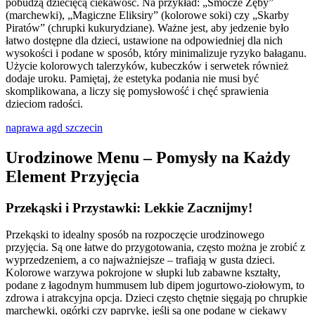
pobudzą dziecięcą ciekawość. Na przykład: „Smocze Zęby”
(marchewki), „Magiczne Eliksiry” (kolorowe soki) czy „Skarby
Piratów” (chrupki kukurydziane). Ważne jest, aby jedzenie było
łatwo dostępne dla dzieci, ustawione na odpowiedniej dla nich
wysokości i podane w sposób, który minimalizuje ryzyko bałaganu.
Użycie kolorowych talerzyków, kubeczków i serwetek również
dodaje uroku. Pamiętaj, że estetyka podania nie musi być
skomplikowana, a liczy się pomysłowość i chęć sprawienia
dzieciom radości.
naprawa agd szczecin
Urodzinowe Menu – Pomysły na Każdy
Element Przyjęcia
Przekąski i Przystawki: Lekkie Zacznijmy!
Przekąski to idealny sposób na rozpoczęcie urodzinowego
przyjęcia. Są one łatwe do przygotowania, często można je zrobić z
wyprzedzeniem, a co najważniejsze – trafiają w gusta dzieci.
Kolorowe warzywa pokrojone w słupki lub zabawne kształty,
podane z łagodnym hummusem lub dipem jogurtowo-ziołowym, to
zdrowa i atrakcyjna opcja. Dzieci często chętnie sięgają po chrupkie
marchewki, ogórki czy paprykę, jeśli są one podane w ciekawy