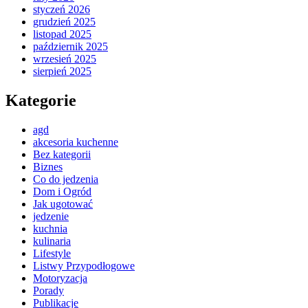
styczeń 2026
grudzień 2025
listopad 2025
październik 2025
wrzesień 2025
sierpień 2025
Kategorie
agd
akcesoria kuchenne
Bez kategorii
Biznes
Co do jedzenia
Dom i Ogród
Jak ugotować
jedzenie
kuchnia
kulinaria
Lifestyle
Listwy Przypodłogowe
Motoryzacja
Porady
Publikacje