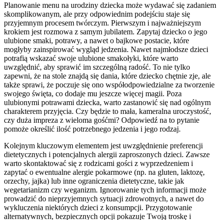
Planowanie menu na urodziny dziecka może wydawać się zadaniem
skomplikowanym, ale przy odpowiednim podejściu staje się
przyjemnym procesem twórczym. Pierwszym i najważniejszym
krokiem jest rozmowa z samym jubilatem. Zapytaj dziecko o jego
ulubione smaki, potrawy, a nawet o bajkowe postacie, które
mogłyby zainspirować wygląd jedzenia. Nawet najmłodsze dzieci
potrafią wskazać swoje ulubione smakołyki, które warto
uwzględnić, aby sprawić im szczególną radość. To nie tylko
zapewni, że na stole znajdą się dania, które dziecko chętnie zje, ale
także sprawi, że poczuje się ono współodpowiedzialne za tworzenie
swojego święta, co dodaje mu jeszcze więcej magii. Poza
ulubionymi potrawami dziecka, warto zastanowić się nad ogólnym
charakterem przyjęcia. Czy będzie to mała, kameralna uroczystość,
czy duża impreza z wieloma gośćmi? Odpowiedź na to pytanie
pomoże określić ilość potrzebnego jedzenia i jego rodzaj.
Kolejnym kluczowym elementem jest uwzględnienie preferencji
dietetycznych i potencjalnych alergii zaproszonych dzieci. Zawsze
warto skontaktować się z rodzicami gości z wyprzedzeniem i
zapytać o ewentualne alergie pokarmowe (np. na gluten, laktozę,
orzechy, jajka) lub inne ograniczenia dietetyczne, takie jak
wegetarianizm czy weganizm. Ignorowanie tych informacji może
prowadzić do nieprzyjemnych sytuacji zdrowotnych, a nawet do
wykluczenia niektórych dzieci z konsumpcji. Przygotowanie
alternatywnych, bezpiecznych opcji pokazuje Twoją troskę i