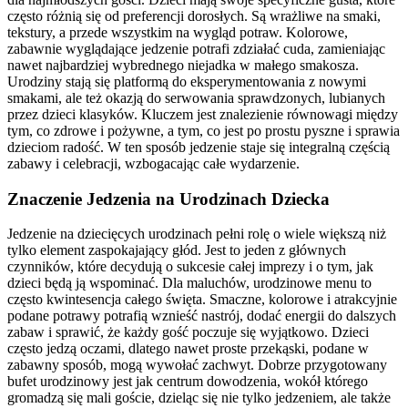
często różnią się od preferencji dorosłych. Są wrażliwe na smaki,
tekstury, a przede wszystkim na wygląd potraw. Kolorowe,
zabawnie wyglądające jedzenie potrafi zdziałać cuda, zamieniając
nawet najbardziej wybrednego niejadka w małego smakosza.
Urodziny stają się platformą do eksperymentowania z nowymi
smakami, ale też okazją do serwowania sprawdzonych, lubianych
przez dzieci klasyków. Kluczem jest znalezienie równowagi między
tym, co zdrowe i pożywne, a tym, co jest po prostu pyszne i sprawia
dzieciom radość. W ten sposób jedzenie staje się integralną częścią
zabawy i celebracji, wzbogacając całe wydarzenie.
Znaczenie Jedzenia na Urodzinach Dziecka
Jedzenie na dziecięcych urodzinach pełni rolę o wiele większą niż
tylko element zaspokajający głód. Jest to jeden z głównych
czynników, które decydują o sukcesie całej imprezy i o tym, jak
dzieci będą ją wspominać. Dla maluchów, urodzinowe menu to
często kwintesencja całego święta. Smaczne, kolorowe i atrakcyjnie
podane potrawy potrafią wznieść nastrój, dodać energii do dalszych
zabaw i sprawić, że każdy gość poczuje się wyjątkowo. Dzieci
często jedzą oczami, dlatego nawet proste przekąski, podane w
zabawny sposób, mogą wywołać zachwyt. Dobrze przygotowany
bufet urodzinowy jest jak centrum dowodzenia, wokół którego
gromadzą się mali goście, dzieląc się nie tylko jedzeniem, ale także