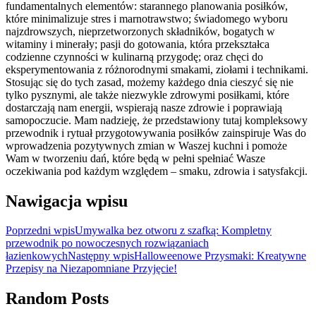
fundamentalnych elementów: starannego planowania posiłków,
które minimalizuje stres i marnotrawstwo; świadomego wyboru
najzdrowszych, nieprzetworzonych składników, bogatych w
witaminy i minerały; pasji do gotowania, która przekształca
codzienne czynności w kulinarną przygodę; oraz chęci do
eksperymentowania z różnorodnymi smakami, ziołami i technikami.
Stosując się do tych zasad, możemy każdego dnia cieszyć się nie
tylko pysznymi, ale także niezwykle zdrowymi posiłkami, które
dostarczają nam energii, wspierają nasze zdrowie i poprawiają
samopoczucie. Mam nadzieję, że przedstawiony tutaj kompleksowy
przewodnik i rytuał przygotowywania posiłków zainspiruje Was do
wprowadzenia pozytywnych zmian w Waszej kuchni i pomoże
Wam w tworzeniu dań, które będą w pełni spełniać Wasze
oczekiwania pod każdym względem – smaku, zdrowia i satysfakcji.
Nawigacja wpisu
Poprzedni wpis
Umywalka bez otworu z szafką: Kompletny
przewodnik po nowoczesnych rozwiązaniach
łazienkowych
Następny wpis
Halloweenowe Przysmaki: Kreatywne
Przepisy na Niezapomniane Przyjęcie!
Random Posts