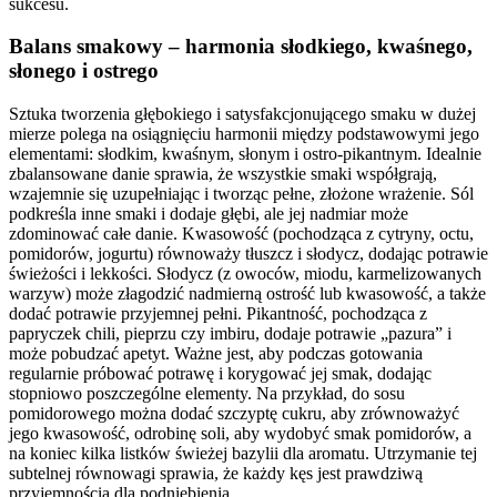
sukcesu.
Balans smakowy – harmonia słodkiego, kwaśnego,
słonego i ostrego
Sztuka tworzenia głębokiego i satysfakcjonującego smaku w dużej
mierze polega na osiągnięciu harmonii między podstawowymi jego
elementami: słodkim, kwaśnym, słonym i ostro-pikantnym. Idealnie
zbalansowane danie sprawia, że wszystkie smaki współgrają,
wzajemnie się uzupełniając i tworząc pełne, złożone wrażenie. Sól
podkreśla inne smaki i dodaje głębi, ale jej nadmiar może
zdominować całe danie. Kwasowość (pochodząca z cytryny, octu,
pomidorów, jogurtu) równoważy tłuszcz i słodycz, dodając potrawie
świeżości i lekkości. Słodycz (z owoców, miodu, karmelizowanych
warzyw) może złagodzić nadmierną ostrość lub kwasowość, a także
dodać potrawie przyjemnej pełni. Pikantność, pochodząca z
papryczek chili, pieprzu czy imbiru, dodaje potrawie „pazura” i
może pobudzać apetyt. Ważne jest, aby podczas gotowania
regularnie próbować potrawę i korygować jej smak, dodając
stopniowo poszczególne elementy. Na przykład, do sosu
pomidorowego można dodać szczyptę cukru, aby zrównoważyć
jego kwasowość, odrobinę soli, aby wydobyć smak pomidorów, a
na koniec kilka listków świeżej bazylii dla aromatu. Utrzymanie tej
subtelnej równowagi sprawia, że każdy kęs jest prawdziwą
przyjemnością dla podniebienia.