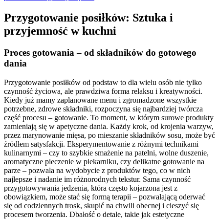
Przygotowanie posiłków: Sztuka i
przyjemność w kuchni
Proces gotowania – od składników do gotowego
dania
Przygotowanie posiłków od podstaw to dla wielu osób nie tylko
czynność życiowa, ale prawdziwa forma relaksu i kreatywności.
Kiedy już mamy zaplanowane menu i zgromadzone wszystkie
potrzebne, zdrowe składniki, rozpoczyna się najbardziej twórcza
część procesu – gotowanie. To moment, w którym surowe produkty
zamieniają się w apetyczne dania. Każdy krok, od krojenia warzyw,
przez marynowanie mięsa, po mieszanie składników sosu, może być
źródłem satysfakcji. Eksperymentowanie z różnymi technikami
kulinarnymi – czy to szybkie smażenie na patelni, wolne duszenie,
aromatyczne pieczenie w piekarniku, czy delikatne gotowanie na
parze – pozwala na wydobycie z produktów tego, co w nich
najlepsze i nadanie im różnorodnych tekstur. Sama czynność
przygotowywania jedzenia, która często kojarzona jest z
obowiązkiem, może stać się formą terapii – pozwalającą oderwać
się od codziennych trosk, skupić na chwili obecnej i cieszyć się
procesem tworzenia. Dbałość o detale, takie jak estetyczne