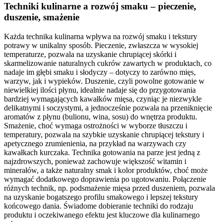
Techniki kulinarne a rozwój smaku – pieczenie,
duszenie, smażenie
Każda technika kulinarna wpływa na rozwój smaku i tekstury
potrawy w unikalny sposób. Pieczenie, zwłaszcza w wysokiej
temperaturze, pozwala na uzyskanie chrupiącej skórki i
skarmelizowanie naturalnych cukrów zawartych w produktach, co
nadaje im głębi smaku i słodyczy – dotyczy to zarówno mięs,
warzyw, jak i wypieków. Duszenie, czyli powolne gotowanie w
niewielkiej ilości płynu, idealnie nadaje się do przygotowania
bardziej wymagających kawałków mięsa, czyniąc je niezwykle
delikatnymi i soczystymi, a jednocześnie pozwala na przeniknięcie
aromatów z płynu (bulionu, wina, sosu) do wnętrza produktu.
Smażenie, choć wymaga ostrożności w wyborze tłuszczu i
temperatury, pozwala na szybkie uzyskanie chrupiącej tekstury i
apetycznego zrumienienia, na przykład na warzywach czy
kawałkach kurczaka. Technika gotowania na parze jest jedną z
najzdrowszych, ponieważ zachowuje większość witamin i
minerałów, a także naturalny smak i kolor produktów, choć może
wymagać dodatkowego doprawienia po ugotowaniu. Połączenie
różnych technik, np. podsmażenie mięsa przed duszeniem, pozwala
na uzyskanie bogatszego profilu smakowego i lepszej tekstury
końcowego dania. Świadome dobieranie techniki do rodzaju
produktu i oczekiwanego efektu jest kluczowe dla kulinarnego