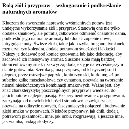
Rolą ziół i przypraw – wzbogacanie i podkreślanie
naturalnych aromatów
Kluczem do stworzenia naprawdę wyśmienitych potraw jest
umiejętne wykorzystanie ziół i przypraw. Stanowią one nie tylko
dodatek smakowy, ale potrafią całkowicie odmienić charakter dania,
podkreślić jego naturalne aromaty lub dodać zupełnie nowe,
intrygujące nuty. Świeże zioła, takie jak bazylia, oregano, tymianek,
rozmaryn czy kolendra, dodają potrawom świeżości i lekkości.
Należy je dodawać pod koniec gotowania lub jako dekorację, aby
zachować ich intensywny aromat. Suszone zioła mają bardziej
skoncentrowany smak i zazwyczaj dodaje się je na wcześniejszym
etapie gotowania. Szeroka gama przypraw, od klasycznej soli i
pieprzu, przez ostrzejsze papryki, kmin rzymski, kurkumę, aż po
subtelne gałkę muszkatołową czy cynamon, pozwala na tworzenie
niemal nieskończonych kombinacji smakowych. Ważne jest, aby
znać charakterystykę poszczególnych przypraw i wiedzieć, do
jakich potraw najlepiej pasują. Eksperymentowanie z przyprawami,
zaczynając od niewielkich ilości i stopniowo je zwiększając,
pozwala na odkrycie nowych, fascynujących połączeń i budowanie
głębi smaku w potrawach. Niektóre przyprawy, jak chili, dodają
potrawom pikantności, inne, jak imbir, rozgrzewają, a jeszcze inne,
jak wanilia, nadają słodyczy.