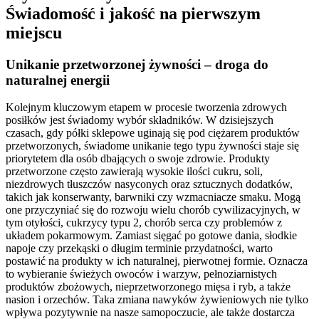
Świadomość i jakość na pierwszym
miejscu
Unikanie przetworzonej żywności – droga do
naturalnej energii
Kolejnym kluczowym etapem w procesie tworzenia zdrowych
posiłków jest świadomy wybór składników. W dzisiejszych
czasach, gdy półki sklepowe uginają się pod ciężarem produktów
przetworzonych, świadome unikanie tego typu żywności staje się
priorytetem dla osób dbających o swoje zdrowie. Produkty
przetworzone często zawierają wysokie ilości cukru, soli,
niezdrowych tłuszczów nasyconych oraz sztucznych dodatków,
takich jak konserwanty, barwniki czy wzmacniacze smaku. Mogą
one przyczyniać się do rozwoju wielu chorób cywilizacyjnych, w
tym otyłości, cukrzycy typu 2, chorób serca czy problemów z
układem pokarmowym. Zamiast sięgać po gotowe dania, słodkie
napoje czy przekąski o długim terminie przydatności, warto
postawić na produkty w ich naturalnej, pierwotnej formie. Oznacza
to wybieranie świeżych owoców i warzyw, pełnoziarnistych
produktów zbożowych, nieprzetworzonego mięsa i ryb, a także
nasion i orzechów. Taka zmiana nawyków żywieniowych nie tylko
wpływa pozytywnie na nasze samopoczucie, ale także dostarcza