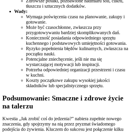
Zdrowsze posiłki, pozbawione nadmiaru soli, cukru,
tłuszczu i sztucznych dodatków.
Wady:
Wymaga poświęcenia czasu na planowanie, zakupy i
gotowanie.
Może być czasochłonne, zwłaszcza przy
przygotowywaniu bardziej skomplikowanych dań.
Konieczność posiadania odpowiedniego sprzętu
kuchennego i podstawowych umiejętności gotowania.
Ryzyko popełnienia błędów kulinarnych, zwłaszcza na
początku nauki.
Potencjalne zniechęcenie, jeśli nie ma się
wystarczającej motywacji lub inspiracji.
Potrzeba odpowiedniej organizacji przestrzeni i czasu
w kuchni.
Koszty początkowe zakupu wysokiej jakości
składników lub specjalistycznego sprzętu.
Podsumowanie: Smaczne i zdrowe życie
na talerzu
Kwestia „Jak zrobić coś do jedzenia?” nabiera zupełnie nowego
znaczenia, gdy spojrzymy na nią przez pryzmat świadomego
podejścia do żywienia. Kluczem do sukcesu jest połączenie kilku