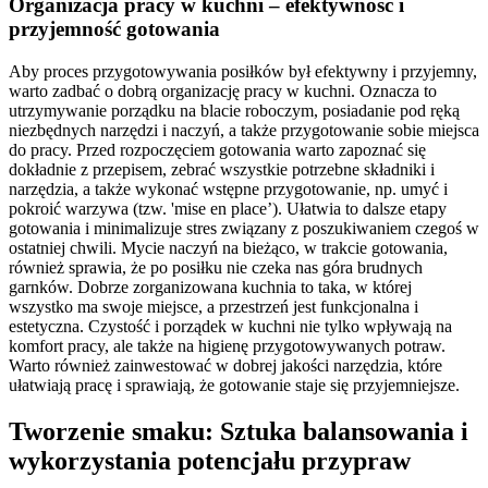
Organizacja pracy w kuchni – efektywność i
przyjemność gotowania
Aby proces przygotowywania posiłków był efektywny i przyjemny,
warto zadbać o dobrą organizację pracy w kuchni. Oznacza to
utrzymywanie porządku na blacie roboczym, posiadanie pod ręką
niezbędnych narzędzi i naczyń, a także przygotowanie sobie miejsca
do pracy. Przed rozpoczęciem gotowania warto zapoznać się
dokładnie z przepisem, zebrać wszystkie potrzebne składniki i
narzędzia, a także wykonać wstępne przygotowanie, np. umyć i
pokroić warzywa (tzw. 'mise en place’). Ułatwia to dalsze etapy
gotowania i minimalizuje stres związany z poszukiwaniem czegoś w
ostatniej chwili. Mycie naczyń na bieżąco, w trakcie gotowania,
również sprawia, że po posiłku nie czeka nas góra brudnych
garnków. Dobrze zorganizowana kuchnia to taka, w której
wszystko ma swoje miejsce, a przestrzeń jest funkcjonalna i
estetyczna. Czystość i porządek w kuchni nie tylko wpływają na
komfort pracy, ale także na higienę przygotowywanych potraw.
Warto również zainwestować w dobrej jakości narzędzia, które
ułatwiają pracę i sprawiają, że gotowanie staje się przyjemniejsze.
Tworzenie smaku: Sztuka balansowania i
wykorzystania potencjału przypraw