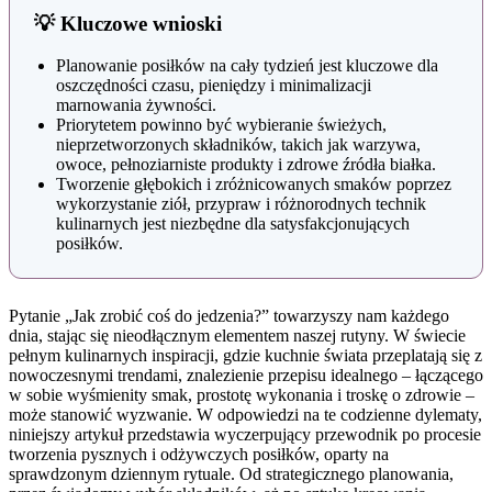
💡 Kluczowe wnioski
Planowanie posiłków na cały tydzień jest kluczowe dla
oszczędności czasu, pieniędzy i minimalizacji
marnowania żywności.
Priorytetem powinno być wybieranie świeżych,
nieprzetworzonych składników, takich jak warzywa,
owoce, pełnoziarniste produkty i zdrowe źródła białka.
Tworzenie głębokich i zróżnicowanych smaków poprzez
wykorzystanie ziół, przypraw i różnorodnych technik
kulinarnych jest niezbędne dla satysfakcjonujących
posiłków.
Pytanie „Jak zrobić coś do jedzenia?” towarzyszy nam każdego
dnia, stając się nieodłącznym elementem naszej rutyny. W świecie
pełnym kulinarnych inspiracji, gdzie kuchnie świata przeplatają się z
nowoczesnymi trendami, znalezienie przepisu idealnego – łączącego
w sobie wyśmienity smak, prostotę wykonania i troskę o zdrowie –
może stanowić wyzwanie. W odpowiedzi na te codzienne dylematy,
niniejszy artykuł przedstawia wyczerpujący przewodnik po procesie
tworzenia pysznych i odżywczych posiłków, oparty na
sprawdzonym dziennym rytuale. Od strategicznego planowania,