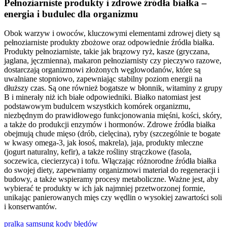
Pełnoziarniste produkty i zdrowe źródła białka –
energia i budulec dla organizmu
Obok warzyw i owoców, kluczowymi elementami zdrowej diety są
pełnoziarniste produkty zbożowe oraz odpowiednie źródła białka.
Produkty pełnoziarniste, takie jak brązowy ryż, kasze (gryczana,
jaglana, jęczmienna), makaron pełnoziarnisty czy pieczywo razowe,
dostarczają organizmowi złożonych węglowodanów, które są
uwalniane stopniowo, zapewniając stabilny poziom energii na
dłuższy czas. Są one również bogatsze w błonnik, witaminy z grupy
B i minerały niż ich białe odpowiedniki. Białko natomiast jest
podstawowym budulcem wszystkich komórek organizmu,
niezbędnym do prawidłowego funkcjonowania mięśni, kości, skóry,
a także do produkcji enzymów i hormonów. Zdrowe źródła białka
obejmują chude mięso (drób, cielęcina), ryby (szczególnie te bogate
w kwasy omega-3, jak łosoś, makrela), jaja, produkty mleczne
(jogurt naturalny, kefir), a także rośliny strączkowe (fasola,
soczewica, ciecierzyca) i tofu. Włączając różnorodne źródła białka
do swojej diety, zapewniamy organizmowi materiał do regeneracji i
budowy, a także wspieramy procesy metaboliczne. Ważne jest, aby
wybierać te produkty w ich jak najmniej przetworzonej formie,
unikając panierowanych mięs czy wędlin o wysokiej zawartości soli
i konserwantów.
pralka samsung kody błędów