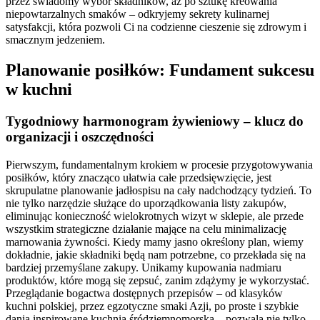
przez świadomy wybór składników, aż po sztukę kreowania
niepowtarzalnych smaków – odkryjemy sekrety kulinarnej
satysfakcji, która pozwoli Ci na codzienne cieszenie się zdrowym i
smacznym jedzeniem.
Planowanie posiłków: Fundament sukcesu
w kuchni
Tygodniowy harmonogram żywieniowy – klucz do
organizacji i oszczędności
Pierwszym, fundamentalnym krokiem w procesie przygotowywania
posiłków, który znacząco ułatwia całe przedsięwzięcie, jest
skrupulatne planowanie jadłospisu na cały nadchodzący tydzień. To
nie tylko narzędzie służące do uporządkowania listy zakupów,
eliminując konieczność wielokrotnych wizyt w sklepie, ale przede
wszystkim strategiczne działanie mające na celu minimalizację
marnowania żywności. Kiedy mamy jasno określony plan, wiemy
dokładnie, jakie składniki będą nam potrzebne, co przekłada się na
bardziej przemyślane zakupy. Unikamy kupowania nadmiaru
produktów, które mogą się zepsuć, zanim zdążymy je wykorzystać.
Przeglądanie bogactwa dostępnych przepisów – od klasyków
kuchni polskiej, przez egzotyczne smaki Azji, po proste i szybkie
dania inspirowane kuchnią śródziemnomorską – pozwala nie tylko