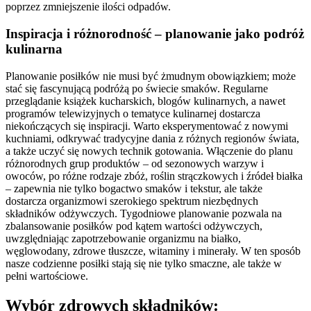
poprzez zmniejszenie ilości odpadów.
Inspiracja i różnorodność – planowanie jako podróż
kulinarna
Planowanie posiłków nie musi być żmudnym obowiązkiem; może
stać się fascynującą podróżą po świecie smaków. Regularne
przeglądanie książek kucharskich, blogów kulinarnych, a nawet
programów telewizyjnych o tematyce kulinarnej dostarcza
niekończących się inspiracji. Warto eksperymentować z nowymi
kuchniami, odkrywać tradycyjne dania z różnych regionów świata,
a także uczyć się nowych technik gotowania. Włączenie do planu
różnorodnych grup produktów – od sezonowych warzyw i
owoców, po różne rodzaje zbóż, roślin strączkowych i źródeł białka
– zapewnia nie tylko bogactwo smaków i tekstur, ale także
dostarcza organizmowi szerokiego spektrum niezbędnych
składników odżywczych. Tygodniowe planowanie pozwala na
zbalansowanie posiłków pod kątem wartości odżywczych,
uwzględniając zapotrzebowanie organizmu na białko,
węglowodany, zdrowe tłuszcze, witaminy i minerały. W ten sposób
nasze codzienne posiłki stają się nie tylko smaczne, ale także w
pełni wartościowe.
Wybór zdrowych składników: