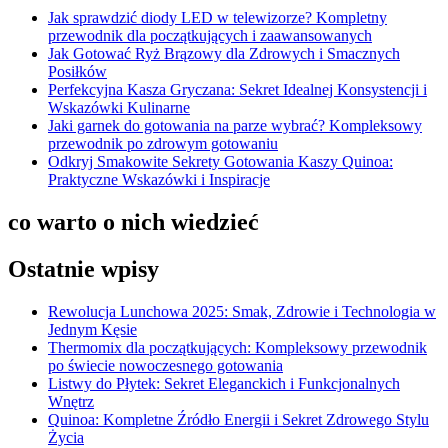
Jak sprawdzić diody LED w telewizorze? Kompletny
przewodnik dla początkujących i zaawansowanych
Jak Gotować Ryż Brązowy dla Zdrowych i Smacznych
Posiłków
Perfekcyjna Kasza Gryczana: Sekret Idealnej Konsystencji i
Wskazówki Kulinarne
Jaki garnek do gotowania na parze wybrać? Kompleksowy
przewodnik po zdrowym gotowaniu
Odkryj Smakowite Sekrety Gotowania Kaszy Quinoa:
Praktyczne Wskazówki i Inspiracje
co warto o nich wiedzieć
Ostatnie wpisy
Rewolucja Lunchowa 2025: Smak, Zdrowie i Technologia w
Jednym Kęsie
Thermomix dla początkujących: Kompleksowy przewodnik
po świecie nowoczesnego gotowania
Listwy do Płytek: Sekret Eleganckich i Funkcjonalnych
Wnętrz
Quinoa: Kompletne Źródło Energii i Sekret Zdrowego Stylu
Życia