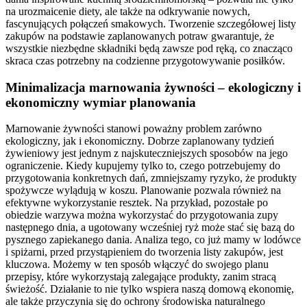
na urozmaicenie diety, ale także na odkrywanie nowych,
fascynujących połączeń smakowych. Tworzenie szczegółowej listy
zakupów na podstawie zaplanowanych potraw gwarantuje, że
wszystkie niezbędne składniki będą zawsze pod ręką, co znacząco
skraca czas potrzebny na codzienne przygotowywanie posiłków.
Minimalizacja marnowania żywności – ekologiczny i
ekonomiczny wymiar planowania
Marnowanie żywności stanowi poważny problem zarówno
ekologiczny, jak i ekonomiczny. Dobrze zaplanowany tydzień
żywieniowy jest jednym z najskuteczniejszych sposobów na jego
ograniczenie. Kiedy kupujemy tylko to, czego potrzebujemy do
przygotowania konkretnych dań, zmniejszamy ryzyko, że produkty
spożywcze wylądują w koszu. Planowanie pozwala również na
efektywne wykorzystanie resztek. Na przykład, pozostałe po
obiedzie warzywa można wykorzystać do przygotowania zupy
następnego dnia, a ugotowany wcześniej ryż może stać się bazą do
pysznego zapiekanego dania. Analiza tego, co już mamy w lodówce
i spiżarni, przed przystąpieniem do tworzenia listy zakupów, jest
kluczowa. Możemy w ten sposób włączyć do swojego planu
przepisy, które wykorzystają zalegające produkty, zanim stracą
świeżość. Działanie to nie tylko wspiera naszą domową ekonomię,
ale także przyczynia się do ochrony środowiska naturalnego