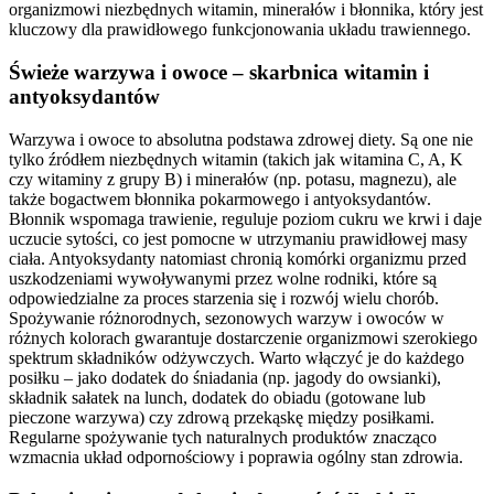
organizmowi niezbędnych witamin, minerałów i błonnika, który jest
kluczowy dla prawidłowego funkcjonowania układu trawiennego.
Świeże warzywa i owoce – skarbnica witamin i
antyoksydantów
Warzywa i owoce to absolutna podstawa zdrowej diety. Są one nie
tylko źródłem niezbędnych witamin (takich jak witamina C, A, K
czy witaminy z grupy B) i minerałów (np. potasu, magnezu), ale
także bogactwem błonnika pokarmowego i antyoksydantów.
Błonnik wspomaga trawienie, reguluje poziom cukru we krwi i daje
uczucie sytości, co jest pomocne w utrzymaniu prawidłowej masy
ciała. Antyoksydanty natomiast chronią komórki organizmu przed
uszkodzeniami wywoływanymi przez wolne rodniki, które są
odpowiedzialne za proces starzenia się i rozwój wielu chorób.
Spożywanie różnorodnych, sezonowych warzyw i owoców w
różnych kolorach gwarantuje dostarczenie organizmowi szerokiego
spektrum składników odżywczych. Warto włączyć je do każdego
posiłku – jako dodatek do śniadania (np. jagody do owsianki),
składnik sałatek na lunch, dodatek do obiadu (gotowane lub
pieczone warzywa) czy zdrową przekąskę między posiłkami.
Regularne spożywanie tych naturalnych produktów znacząco
wzmacnia układ odpornościowy i poprawia ogólny stan zdrowia.