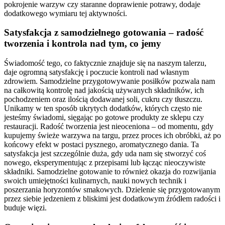
pokrojenie warzyw czy staranne doprawienie potrawy, dodaje
dodatkowego wymiaru tej aktywności.
Satysfakcja z samodzielnego gotowania – radość
tworzenia i kontrola nad tym, co jemy
Świadomość tego, co faktycznie znajduje się na naszym talerzu,
daje ogromną satysfakcję i poczucie kontroli nad własnym
zdrowiem. Samodzielne przygotowywanie posiłków pozwala nam
na całkowitą kontrolę nad jakością używanych składników, ich
pochodzeniem oraz ilością dodawanej soli, cukru czy tłuszczu.
Unikamy w ten sposób ukrytych dodatków, których często nie
jesteśmy świadomi, sięgając po gotowe produkty ze sklepu czy
restauracji. Radość tworzenia jest nieoceniona – od momentu, gdy
kupujemy świeże warzywa na targu, przez proces ich obróbki, aż po
końcowy efekt w postaci pysznego, aromatycznego dania. Ta
satysfakcja jest szczególnie duża, gdy uda nam się stworzyć coś
nowego, eksperymentując z przepisami lub łącząc nieoczywiste
składniki. Samodzielne gotowanie to również okazja do rozwijania
swoich umiejętności kulinarnych, nauki nowych technik i
poszerzania horyzontów smakowych. Dzielenie się przygotowanym
przez siebie jedzeniem z bliskimi jest dodatkowym źródłem radości i
buduje więzi.