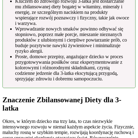
Kluczem do zdrowego rozwoju 3-latka jest dostarczanie
mu zbilansowanej diety bogatej w witaminy, minerały i
energię, ze szczególnym naciskiem na produkty
wspierające rozwój poznawczy i fizyczny, takie jak owoce
i warzywa.
Wprowadzanie nowych smaków powinno odbywać się
stopniowo, poprzez małe porcje, mieszanie nieznanych
produktów z ulubionymi i cierpliwe powtarzanie prób, co
buduje pozytywne nawyki żywieniowe i minimalizuje
ryzyko alergii.
Proste, domowe przepisy, angażujące dziecko w proces
przygotowywania posiłków oraz eksperymentowanie z
kolorowymi i różnorodnymi składnikami, czynią
codzienne jedzenie dla 3-latka ekscytującą przygodą,
sprzyjając zdrowiu i dobremu samopoczuciu.
Znaczenie Zbilansowanej Diety dla 3-
latka
Okres, w którym dziecko ma trzy lata, to czas niezwykle
intensywnego rozwoju w niemal każdym aspekcie życia. Fizycznie,
maluchy rosną w szybkim tempie, rozwijają koordynację ruchową i
coraz sprawniej eksplorują otaczający świat. Równocześnie