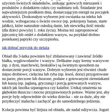
użyciem świeżych składników, unikając gotowych mieszanek i
produktów z dodatkiem cukru czy nadmiaru soli. Śniadanie jest
najważniejszym posiłkiem dnia, dostarczającym energii na początek
aktywności. Doskonałym wyborem jest owsianka na mleku lub
wodzie, wzbogacona o świeże owoce (np. pokrojony banan, starte
jabłko), które naturalnie osłodzą danie, lub niewielką ilość miodu
(dla dzieci powyżej 1. roku życia). Można też zaproponować
jajecznicę lub omlet z dodatkiem warzyw, na przykład drobno
posiekanej papryki czy szczypiorku.
jak dobrać przycisk do stelaża
Obiad dla 3-latka powinien być zbilansowany i zawierać źródło
białka, węglowodanów i warzyw. Delikatne zupy kremy warzywne
(np. z dyni, marchewki, brokułów) są świetnym sposobem na
dostarczenie porcji warzyw. Dobrym wyborem jest również chude
mięso drobiowe, cielęcina lub ryba (np. łosoś, dorsz) przygotowane
na parze, pieczone lub duszone, podane z gotowanymi ziemniakami
lub kaszą (np. jaglaną, gryczaną) i porcją gotowanych warzyw,
takich jak fasolka szparagowa czy kalafior. Unikaj smażenia na
głębokim tłuszczu i mocno przyprawionych potraw. Ważne jest, aby
porcje były odpowiednie do wieku dziecka – nie za duże, aby nie
przytłoczyć malucha i zachęcić go do samodzielnego jedzenia.
Kolacja powinna być lżejsza od obiadu, ale nadal odżywcza. Jogurt