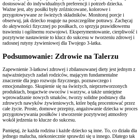
dostosować do indywidualnych preferencji i potrzeb dziecka.
Ważne jest, aby posiłki były zróżnicowane, kolorowe i
przygotowywane ze świeżych składników. Monitoruj porcje i
obserwuj, jak dziecko reaguje na poszczególne potrawy. Zachęcaj
do aktywności fizycznej po posiłkach, co sprzyja prawidłowemu
trawieniu i ogólnemu rozwojowi. Eksperymentowanie, cierpliwość i
pozytywne nastawienie to klucz do sukcesu w tworzeniu zdrowej i
radosnej rutyny żywieniowej dla Twojego 3-latka.
Podsumowanie: Zdrowie na Talerzu
Zapewnienie 3-latkowi zdrowej i zbilansowanej diety jest jednym z
najważniejszych zadań rodziców, mającym fundamentalne
znaczenie dla jego rozwoju fizycznego, poznawczego i
emocjonalnego. Skupienie się na świeżych, nieprzetworzonych
produktach, bogactwie owoców i warzyw, a także umiejętne
wprowadzanie nowych smaków, tworzy solidne podstawy dla
zdrowych nawyków żywieniowych, które będą procentować przez
całe życie. Proste, domowe przepisy, angażowanie dziecka w proces
przygotowywania posiłków i stworzenie pozytywnej atmosfery
wokół jedzenia to klucze do sukcesu.
Pamiętaj, że każda rodzina i każde dziecko są inne. To, co działa dla
jednego malucha, niekoniecznie sprawdzi się u innego. Dlatego tak