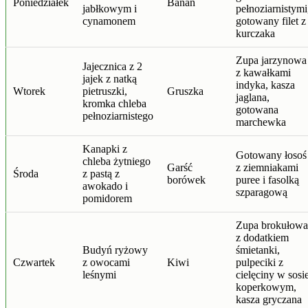
Poniedziałek
Banan
jabłkowym i
pełnoziarnistymi
cynamonem
gotowany filet z
kurczaka
Zupa jarzynowa
Jajecznica z 2
z kawałkami
jajek z natką
indyka, kasza
Wtorek
pietruszki,
Gruszka
jaglana,
kromka chleba
gotowana
pełnoziarnistego
marchewka
Kanapki z
Gotowany łosoś
chleba żytniego
Garść
z ziemniakami
Środa
z pastą z
borówek
puree i fasolką
awokado i
szparagową
pomidorem
Zupa brokułowa
z dodatkiem
Budyń ryżowy
śmietanki,
Czwartek
z owocami
Kiwi
pulpeciki z
leśnymi
cielęciny w sosi
koperkowym,
kasza gryczana