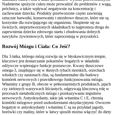
Nadmierne spożycie cukru może prowadzić do problemów z wagą,
próchnicy, a także wpływać negatywnie na koncentrację i
zachowanie dziecka. Produkty przetworzone często zawierają
sztuczne barwniki, konserwanty i niezdrowe tłuszcze, które nie są
korzystne dla rozwijającego się organizmu. Skupienie się na
świeżych, nieprzetworzonych składnikach to najprostsza droga do
zapewnienia dziecku zdrowego startu i zbudowania dobrych
nawyków żywieniowych, które zaprocentują w przyszłości.
Rozwój Mózgu i Ciała: Co Jeść?
Dla 3-latka, którego mózg rozwija się w błyskawicznym tempie,
kluczowe jest dostarczanie pokarmów bogatych w składniki
odżywcze wspierające funkcje poznawcze. Kwasy tłuszczowe
omega-3, znajdujące się w tłustych rybach morskich, orzechach
włoskich czy nasionach chia, są fundamentalne dla budowy
komórek nerwowych i prawidłowego funkcjonowania mózgu.
Witaminy z grupy B, obecne w pełnoziarnistych produktach, jajach
czy zielonych warzywach liściastych, odgrywają kluczową rolę w
procesach metabolicznych mózgu i przekazywaniu impulsów
nerwowych. Antyoksydanty, takie jak witamina C i E, chronią
komórki mózgowe przed uszkodzeniami oksydacyjnymi. Owocem
bogatym w antyoksydanty i witaminę C są na przykład jagody,
borówki czy maliny, które w łatwy sposób można włączyć do diety