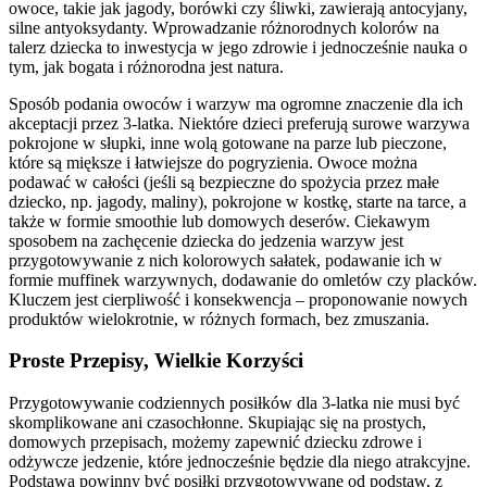
owoce, takie jak jagody, borówki czy śliwki, zawierają antocyjany,
silne antyoksydanty. Wprowadzanie różnorodnych kolorów na
talerz dziecka to inwestycja w jego zdrowie i jednocześnie nauka o
tym, jak bogata i różnorodna jest natura.
Sposób podania owoców i warzyw ma ogromne znaczenie dla ich
akceptacji przez 3-latka. Niektóre dzieci preferują surowe warzywa
pokrojone w słupki, inne wolą gotowane na parze lub pieczone,
które są miększe i łatwiejsze do pogryzienia. Owoce można
podawać w całości (jeśli są bezpieczne do spożycia przez małe
dziecko, np. jagody, maliny), pokrojone w kostkę, starte na tarce, a
także w formie smoothie lub domowych deserów. Ciekawym
sposobem na zachęcenie dziecka do jedzenia warzyw jest
przygotowywanie z nich kolorowych sałatek, podawanie ich w
formie muffinek warzywnych, dodawanie do omletów czy placków.
Kluczem jest cierpliwość i konsekwencja – proponowanie nowych
produktów wielokrotnie, w różnych formach, bez zmuszania.
Proste Przepisy, Wielkie Korzyści
Przygotowywanie codziennych posiłków dla 3-latka nie musi być
skomplikowane ani czasochłonne. Skupiając się na prostych,
domowych przepisach, możemy zapewnić dziecku zdrowe i
odżywcze jedzenie, które jednocześnie będzie dla niego atrakcyjne.
Podstawą powinny być posiłki przygotowywane od podstaw, z