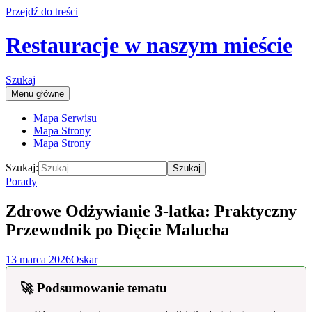
Przejdź do treści
Restauracje w naszym mieście
Szukaj
Menu główne
Mapa Serwisu
Mapa Strony
Mapa Strony
Szukaj:
Porady
Zdrowe Odżywianie 3-latka: Praktyczny
Przewodnik po Dięcie Malucha
13 marca 2026
Oskar
🚀 Podsumowanie tematu