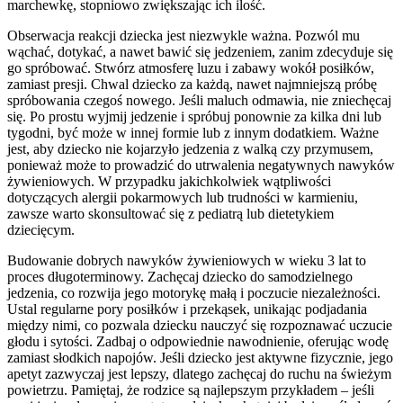
marchewkę, stopniowo zwiększając ich ilość.
Obserwacja reakcji dziecka jest niezwykle ważna. Pozwól mu
wąchać, dotykać, a nawet bawić się jedzeniem, zanim zdecyduje się
go spróbować. Stwórz atmosferę luzu i zabawy wokół posiłków,
zamiast presji. Chwal dziecko za każdą, nawet najmniejszą próbę
spróbowania czegoś nowego. Jeśli maluch odmawia, nie zniechęcaj
się. Po prostu wyjmij jedzenie i spróbuj ponownie za kilka dni lub
tygodni, być może w innej formie lub z innym dodatkiem. Ważne
jest, aby dziecko nie kojarzyło jedzenia z walką czy przymusem,
ponieważ może to prowadzić do utrwalenia negatywnych nawyków
żywieniowych. W przypadku jakichkolwiek wątpliwości
dotyczących alergii pokarmowych lub trudności w karmieniu,
zawsze warto skonsultować się z pediatrą lub dietetykiem
dziecięcym.
Budowanie dobrych nawyków żywieniowych w wieku 3 lat to
proces długoterminowy. Zachęcaj dziecko do samodzielnego
jedzenia, co rozwija jego motorykę małą i poczucie niezależności.
Ustal regularne pory posiłków i przekąsek, unikając podjadania
między nimi, co pozwala dziecku nauczyć się rozpoznawać uczucie
głodu i sytości. Zadbaj o odpowiednie nawodnienie, oferując wodę
zamiast słodkich napojów. Jeśli dziecko jest aktywne fizycznie, jego
apetyt zazwyczaj jest lepszy, dlatego zachęcaj do ruchu na świeżym
powietrzu. Pamiętaj, że rodzice są najlepszym przykładem – jeśli