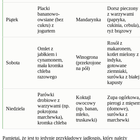
Placki
Dorsz pieczony
bananowo-
z warzywami
Piątek
owsiane (bez
Mandarynka
(papryka,
cukru) z
cukinia, cebula),
jogurtem
ryż brązowy
Rosół z
Omlet z
makaronem,
jabłkiem i
kotlet mielony z
Winogrona
cynamonem,
indyka,
Sobota
(przekrojone
mała kromka
gotowane
na pół)
chleba
ziemniaki,
razowego
surówka z białej
kapusty
Parówki
Koktajl
Zupa ogórkowa,
drobiowe z
owocowy
pierogi z mięse
warzywami (np.
Niedziela
(np. banan,
(domowe),
pokrojona
mleko,
surówka z
marchewka),
truskawki)
marchewki
kromka chleba
Pamiętaj, że jest to jedynie przykładowy jadłospis, który należy