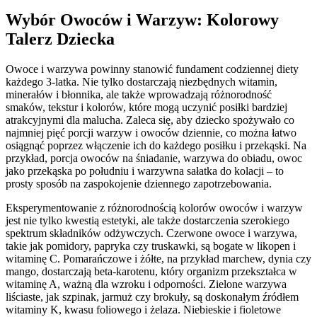
Wybór Owoców i Warzyw: Kolorowy
Talerz Dziecka
Owoce i warzywa powinny stanowić fundament codziennej diety
każdego 3-latka. Nie tylko dostarczają niezbędnych witamin,
minerałów i błonnika, ale także wprowadzają różnorodność
smaków, tekstur i kolorów, które mogą uczynić posiłki bardziej
atrakcyjnymi dla malucha. Zaleca się, aby dziecko spożywało co
najmniej pięć porcji warzyw i owoców dziennie, co można łatwo
osiągnąć poprzez włączenie ich do każdego posiłku i przekąski. Na
przykład, porcja owoców na śniadanie, warzywa do obiadu, owoc
jako przekąska po południu i warzywna sałatka do kolacji – to
prosty sposób na zaspokojenie dziennego zapotrzebowania.
Eksperymentowanie z różnorodnością kolorów owoców i warzyw
jest nie tylko kwestią estetyki, ale także dostarczenia szerokiego
spektrum składników odżywczych. Czerwone owoce i warzywa,
takie jak pomidory, papryka czy truskawki, są bogate w likopen i
witaminę C. Pomarańczowe i żółte, na przykład marchew, dynia czy
mango, dostarczają beta-karotenu, który organizm przekształca w
witaminę A, ważną dla wzroku i odporności. Zielone warzywa
liściaste, jak szpinak, jarmuż czy brokuły, są doskonałym źródłem
witaminy K, kwasu foliowego i żelaza. Niebieskie i fioletowe