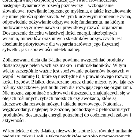
następuje dynamiczny rozwój poznawczy – wzbogacanie
słownictwa, rozwijanie logicznego myślenia, a także kształtowanie
się umiejętności społecznych. W tym kluczowym momencie życia,
odpowiednie odżywianie odgrywa rolę fundamentu, na którym
budowane są zdrowe nawyki i prawidłowy rozwój organizmu.
Dostarczenie dziecku właściwej ilości energii, niezbędnych
witamin, minerałów oraz innych składników odżywczych jest
absolutnie priorytetowe dla wsparcia zarówno jego fizycznej
sylwetki, jak i sprawności intelektualnej.
Zbilansowana dieta dla 3-latka powinna uwzględniać produkty
dostarczające pełen wachlarz makro- i mikroskładników. W tym
wieku szczególnie ważne jest spożywanie pokarmów bogatych w
wapń i witaminę D, które są niezbędne dla prawidłowego rozwoju
kości i zębów. Białko, dostarczane przez chude mięso, ryby, jaja czy
rośliny strączkowe, jest budulcem dla rozwijającego się organizmu.
Nie można zapominać o zdrowych tłuszczach, znajdujących się w
olejach roślinnych, rybach morskich czy awokado, które są
kluczowe dla rozwoju mózgu i układu nerwowego. Natomiast
węglowodany, najlepiej te złożone, pochodzące z pełnoziarnistych
produktów, dostarczają energii potrzebnej do codziennych zabaw i
aktywności.
W kontekście diety 3-latka, niezwykle istotne jest również unikanie
nadmiaru cukru i soli, a także produktów wysoko przetworzonych.