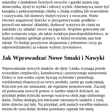
naturalny z dodatkiem świeżych owoców i garstki nasion (np.
słonecznika, dyni) to szybki i zdrowy wybór. Alternatywą może być
kanapka z pełnoziarnistego chleba z chudą wędliną lub twarożkiem
i warzywami, lub domowy budyń ryżowy z owocami. Warto
również angażować dziecko w przygotowywanie posiłków –
pozwól mu mieszać składniki, dodawać warzywa do ciasta na
naleśniki czy układać owoce na jogurcie. Wspólne gotowanie nie
tylko wzmacnia więzi, ale także zwiększa prawdopodobieństwo, że
maluch chętniej spróbuje potrawy, w której tworzeniu sam brał
udział. To buduje pozytywne skojarzenia z jedzeniem i uczy go
odpowiedzialności za własne wybory żywieniowe.
Jak Wprowadzać Nowe Smaki i Nawyki
Wprowadzanie nowych smaków do diety 3-latka wymaga przede
wszystkim cierpliwości, konsekwencji i pozytywnego nastawienia.
Dzieci w tym wieku często bywają wybredne i potrzebują
wielokrotnej ekspozycji na nowy produkt, zanim go zaakceptują.
Kluczem jest nie zmuszanie, ale regularne proponowanie. Zacznij
od podawania nowych potraw w bardzo małych ilościach, na
przykład jednej łyżeczki nowego warzywa obok jego ulubionego
dania. Dobrą strategią jest mieszanie nieznanych smaków z tymi,
które dziecko już lubi. Na przykład, jeśli maluch uwielbia makaron,
można do sosu dodać drobno posiekany szpinak lub startą