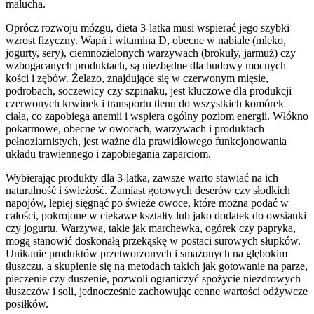
malucha.
Oprócz rozwoju mózgu, dieta 3-latka musi wspierać jego szybki
wzrost fizyczny. Wapń i witamina D, obecne w nabiale (mleko,
jogurty, sery), ciemnozielonych warzywach (brokuły, jarmuż) czy
wzbogacanych produktach, są niezbędne dla budowy mocnych
kości i zębów. Żelazo, znajdujące się w czerwonym mięsie,
podrobach, soczewicy czy szpinaku, jest kluczowe dla produkcji
czerwonych krwinek i transportu tlenu do wszystkich komórek
ciała, co zapobiega anemii i wspiera ogólny poziom energii. Włókno
pokarmowe, obecne w owocach, warzywach i produktach
pełnoziarnistych, jest ważne dla prawidłowego funkcjonowania
układu trawiennego i zapobiegania zaparciom.
Wybierając produkty dla 3-latka, zawsze warto stawiać na ich
naturalność i świeżość. Zamiast gotowych deserów czy słodkich
napojów, lepiej sięgnąć po świeże owoce, które można podać w
całości, pokrojone w ciekawe kształty lub jako dodatek do owsianki
czy jogurtu. Warzywa, takie jak marchewka, ogórek czy papryka,
mogą stanowić doskonałą przekąskę w postaci surowych słupków.
Unikanie produktów przetworzonych i smażonych na głębokim
tłuszczu, a skupienie się na metodach takich jak gotowanie na parze,
pieczenie czy duszenie, pozwoli ograniczyć spożycie niezdrowych
tłuszczów i soli, jednocześnie zachowując cenne wartości odżywcze
posiłków.