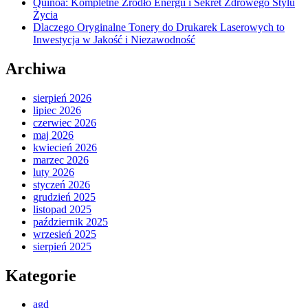
Quinoa: Kompletne Źródło Energii i Sekret Zdrowego Stylu
Życia
Dlaczego Oryginalne Tonery do Drukarek Laserowych to
Inwestycja w Jakość i Niezawodność
Archiwa
sierpień 2026
lipiec 2026
czerwiec 2026
maj 2026
kwiecień 2026
marzec 2026
luty 2026
styczeń 2026
grudzień 2025
listopad 2025
październik 2025
wrzesień 2025
sierpień 2025
Kategorie
agd