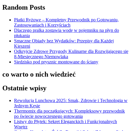
Random Posts
Płatki Ryżowe – Kompletny Przewodnik po Gotowaniu,
Zastosowaniach i Korzyściach
Dlaczego pralka zostawia wodę w pojemniku na płyn do
płukania
Smaczne Obiady bez Wydatków: Przepisy dla Każdej
Kieszeni
Odkryjcie Zdrowe Przygody Kulinarne dla Rozwijającego się
8-Miesięcznego Niemowlaka
Siedzisko pod prysznic montowane do ściany
co warto o nich wiedzieć
Ostatnie wpisy
Rewolucja Lunchowa 2025: Smak, Zdrowie i Technologia w
Jednym Kęsie
Thermomix dla początkujących: Kompleksowy przewodnik
po świecie nowoczesnego gotowania
Listwy do Płytek: Sekret Eleganckich i Funkcjonalnych
Wnętrz