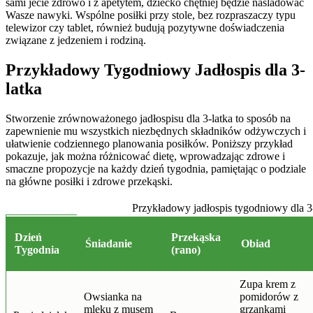
sami jecie zdrowo i z apetytem, dziecko chętniej będzie naśladować
Wasze nawyki. Wspólne posiłki przy stole, bez rozpraszaczy typu
telewizor czy tablet, również budują pozytywne doświadczenia
związane z jedzeniem i rodziną.
Przykładowy Tygodniowy Jadłospis dla 3-
latka
Stworzenie zrównoważonego jadłospisu dla 3-latka to sposób na
zapewnienie mu wszystkich niezbędnych składników odżywczych i
ułatwienie codziennego planowania posiłków. Poniższy przykład
pokazuje, jak można różnicować dietę, wprowadzając zdrowe i
smaczne propozycje na każdy dzień tygodnia, pamiętając o podziale
na główne posiłki i zdrowe przekąski.
Przykładowy jadłospis tygodniowy dla 3
Dzień
Przekąska
Śniadanie
Obiad
Tygodnia
(rano)
Zupa krem z
Owsianka na
pomidorów z
mleku z musem
grzankami