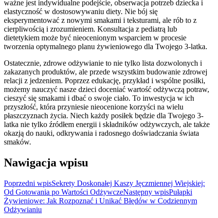
ważne jest indywidualne podejście, obserwacja potrzeb dziecka i
elastyczność w dostosowywaniu diety. Nie bój się
eksperymentować z nowymi smakami i teksturami, ale rób to z
cierpliwością i zrozumieniem. Konsultacja z pediatrą lub
dietetykiem może być nieocenionym wsparciem w procesie
tworzenia optymalnego planu żywieniowego dla Twojego 3-latka.
Ostatecznie, zdrowe odżywianie to nie tylko lista dozwolonych i
zakazanych produktów, ale przede wszystkim budowanie zdrowej
relacji z jedzeniem. Poprzez edukację, przykład i wspólne posiłki,
możemy nauczyć nasze dzieci doceniać wartość odżywczą potraw,
cieszyć się smakami i dbać o swoje ciało. To inwestycja w ich
przyszłość, która przyniesie nieocenione korzyści na wielu
płaszczyznach życia. Niech każdy posiłek będzie dla Twojego 3-
latka nie tylko źródłem energii i składników odżywczych, ale także
okazją do nauki, odkrywania i radosnego doświadczania świata
smaków.
Nawigacja wpisu
Poprzedni wpis
Sekrety Doskonałej Kaszy Jęczmiennej Wiejskiej:
Od Gotowania po Wartości Odżywcze
Następny wpis
Pułapki
Żywieniowe: Jak Rozpoznać i Unikać Błędów w Codziennym
Odżywianiu