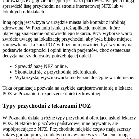
Zdrowia (NFZ), gdzie dostępna jest baza placówek. Pacjenci mogą
sprawdzić listę przychodni na stronie internetowej NFZ lub w
lokalnych oddziałach.
Inną opcją jest wizyta w urzędzie miasta lub kontakt z infolinią
zdrowotną. W Poznaniu istnieją też aplikacje mobilne, które
ułatwiają znalezienie odpowiedniego lekarza. Przy wyborze warto
zwrócić uwagę na lokalizację przychodni, aby była blisko miejsca
zamieszkania. Lekarz POZ w Poznaniu powinien być wybrany na
podstawie dostępności i opinii innych pacjentów, choć ostateczna
decyzja należy do osoby potrzebującej opieki.
Sprawdź bazę NFZ online.
Skontaktuj się z przychodnią telefonicznie.
Wykorzystaj wyszukiwarki medyczne dostępne w internecie.
Taka organizacja pozwala na szybkie zarejestrowanie się u lekarza
POZ w Poznaniu i rozpoczęcie opieki zdrowotnej.
Typy przychodni z lekarzami POZ
W Poznaniu działają różne typy przychodni oferujące usługi lekarzy
POZ. Niektóre to placówki państwowe, inne prywatne, ale
współpracujące z NFZ. Przychodnie miejskie często mają szerszy
zakres godzin pracy, co ułatwia umawianie wizyt. Pacjenci mogą