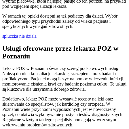
wybrać placówkę, która najlepiej pasuje do ich potrzeb, na przykład
pod względem specjalizacji lekarza.
W ramach tej opieki dostępni są też pediatrzy dla dzieci. Wybór
odpowiedniego typu przychodni zależy od wieku pacjenta i
specyficznych wymagań zdrowotnych.
spluczka nie dziala
Usługi oferowane przez lekarza POZ w
Poznaniu
Lekarz POZ w Poznaniu świadczy szereg podstawowych usług.
Należą do nich konsultacje lekarskie, szczepienia oraz badania
profilaktyczne. Pacjenci mogą liczyć na pomoc w leczeniu infekcji,
monitorowanie ciśnienia krwi czy badanie poziomu cukru. Te usługi
są kluczowe dla utrzymania dobrego zdrowia.
Dodatkowo, lekarz POZ może wystawić recepty na leki oraz
skierowania do specjalistów, jak kardiolog czy ortopeda. W
Poznaniu wiele przychodni wyposażonych jest w nowoczesny
sprzęt, co ułatwia wykonywanie prostych testów diagnostycznych.
Regularne wizyty u takiego specjalisty pomagają w wczesnym
wykrywaniu problemów zdrowotnych.