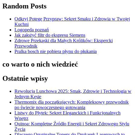
Random Posts
Odkryj Potęgę Przypraw: Sekret Smaku i Zdrowia w Twojej
Kuchni
Logopeda poznań
Jak założyć filtr do ekspresu Siemens
Zdrowe Przekąski dla Małych Królików: Ekspercki
Przewodnik
Pralka bosch nie pobiera płynu do płukania
co warto o nich wiedzieć
Ostatnie wpisy
Rewolucja Lunchowa 2025: Smak, Zdrowie i Technologia w
Jednym Kęsie
Thermomix dla początkujących: Kompleksowy przewodnik
po świecie nowoczesnego gotowania
Listwy do Płytek: Sekret Eleganckich i Funkcjonalnych
Wnętrz
Quinoa: Kompletne Źródło Energii i Sekret Zdrowego Stylu
Życia
Dlaczego Oryginalne Tonery do Drukarek Laserowych to