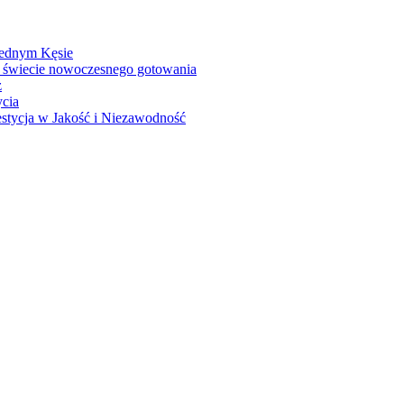
Jednym Kęsie
 świecie nowoczesnego gotowania
z
ycia
stycja w Jakość i Niezawodność