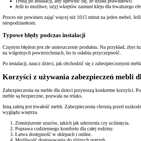
Testuj po instalacji, aby upewnić się, że działa prawidłowo.
Jeśli to możliwe, użyj wkrętów zamiast kleju dla trwalszego efe
Proces nie powinien zająć więcej niż 1015 minut na jeden mebel. Jeś
niespodziankom.
Typowe błędy podczas instalacji
Częstym błędem jest złe umieszczenie produktu. Na przykład, zbyt l
na wilgotnych powierzchniach, bo to osłabia przyczepność.
Po instalacji, naucz dzieci, jak obchodzić się z zabezpieczonymi meb
Korzyści z używania zabezpieczeń mebli dl
Zabezpieczenia na meble dla dzieci przynoszą konkretne korzyści. P
meble są bezpieczne, pozwala na relaks.
Inną zaletą jest trwałość mebli. Zabezpieczenia chronią przed uszk
wyglądu wnętrza.
Zmniejszenie urazów, takich jak uderzenia czy uciśnięcia.
Poprawa codziennego komfortu dla całej rodziny.
Łatwa dostępność w sklepach i online.
Możliwość dostosowania do różnych potrzeb.