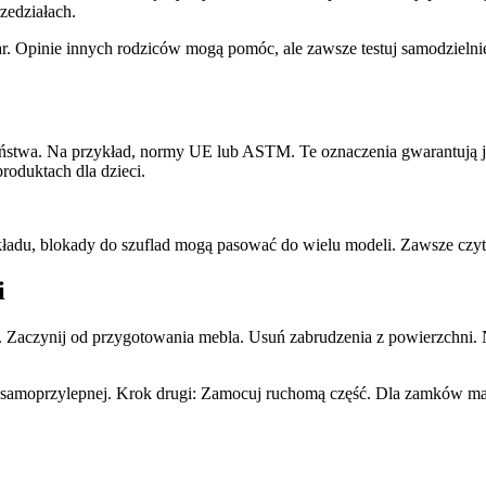
zedziałach.
. Opinie innych rodziców mogą pomóc, ale zawsze testuj samodzielni
zeństwa. Na przykład, normy UE lub ASTM. Te oznaczenia gwarantują ja
produktach dla dzieci.
kładu, blokady do szuflad mogą pasować do wielu modeli. Zawsze czyt
i
zi. Zaczynij od przygotowania mebla. Usuń zabrudzenia z powierzchni.
my samoprzylepnej. Krok drugi: Zamocuj ruchomą część. Dla zamków m