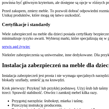
powinna być głównym kryterium, ale dostępne są opcje w różnych pr
Przed zakupem, zmierz meble. To pozwoli dobrać odpowiedni rozmiar
Unikaj produktów, które mogą się łatwo uszkodzić.
Certyfikacje i standardy
Wiele zabezpieczeń na meble dla dzieci posiada certyfikaty bezpiec
minimalizuje ryzyko awarii. Wybieraj marki, które specjalizują się w 
serwis agd żywiec
Niektóre zabezpieczenia są uniwersalne, inne dedykowane. Dla przy
Instalacja zabezpieczeń na meble dla dziec
Instalacja zabezpieczeń jest prosta i nie wymaga specjalnych narzęd
blokady szuflady, umieść ją na krawędzi.
Krok pierwszy: Przykręć lub przyklej podstawę. Użyj śrub lub taś
trzeci: Sprawdź stabilność. Otwórz i zamknij mebel kilka razy.
Przygotuj narzędzia: śrubokręt, miarka i taśmę.
Przeczytaj instrukcję producenta.