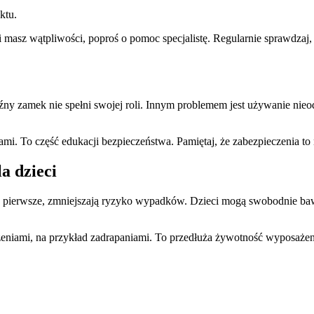
ktu.
li masz wątpliwości, poproś o pomoc specjalistę. Regularnie sprawdzaj
uźny zamek nie spełni swojej roli. Innym problemem jest używanie ni
lami. To część edukacji bezpieczeństwa. Pamiętaj, że zabezpieczenia to 
a dzieci
o pierwsze, zmniejszają ryzyko wypadków. Dzieci mogą swobodnie bawi
odzeniami, na przykład zadrapaniami. To przedłuża żywotność wyposaże