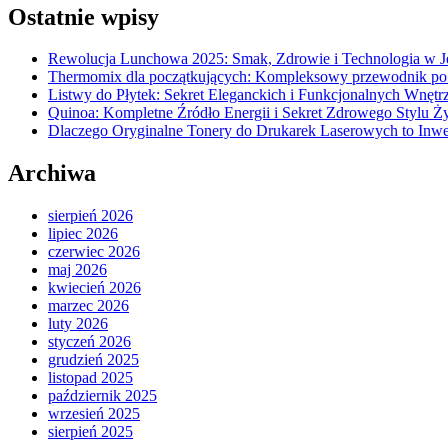
Ostatnie wpisy
Rewolucja Lunchowa 2025: Smak, Zdrowie i Technologia w 
Thermomix dla początkujących: Kompleksowy przewodnik po
Listwy do Płytek: Sekret Eleganckich i Funkcjonalnych Wnętr
Quinoa: Kompletne Źródło Energii i Sekret Zdrowego Stylu Ż
Dlaczego Oryginalne Tonery do Drukarek Laserowych to Inwe
Archiwa
sierpień 2026
lipiec 2026
czerwiec 2026
maj 2026
kwiecień 2026
marzec 2026
luty 2026
styczeń 2026
grudzień 2025
listopad 2025
październik 2025
wrzesień 2025
sierpień 2025