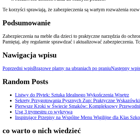
Te korzyści sprawiają, że zabezpieczenia są wartym rozważenia rozw
Podsumowanie
Zabezpieczenia na meble dla dzieci to praktyczne narzędzia do ochr
Pamiętaj, aby regularnie sprawdzać i aktualizować zabezpieczenia. 
Nawigacja wpisu
Poprzedni wpis
Brązowe plamy na ubraniach po praniu
Następny wpi
Random Posts
Listwy do Płytek: Sztuka Idealnego Wykończenia Wnętrz
Sekrety Przygotowania Pysznych Zup: Praktyczne Wskazówki
Pierwsze Kroki w Świecie Smaków: Kompleksowy Przewodni
Usg 3 trymestru co wykrywa
Inspirujące Przepisy na Wspólne Menu Wigilijne dla Klas Szk
co warto o nich wiedzieć