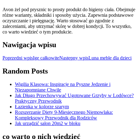
Avon żel pod prysznic to prosty produkt do higieny ciała. Obejmuje
różne warianty, składniki i sposoby użycia. Zapewnia podstawowe
oczyszczanie i pielęgnację. Warto stosować go zgodnie z
zaleceniami, aby utrzymać skórę w dobrej kondycji. To wszystko,
co warto wiedzieć o tym produkcie.
Nawigacja wpisu
Poprzedni wpis
Ige całkowite
Następny wpis
Luna meble dla dzieci
Random Posts
Wigilia Klasowa: Inspiracje na Pyszne Jedzenie i
Niezapomniane Chwile
Jak Długo Przechowywać Ugotowane Grzyby w Lodówce?
Praktyczny Przewodnik
Łazienka w kolorze szarym
Rozszerzanie Diety 9-Miesięcznego Niemowlaka:
Kompleksowy Przewodnik dla Rodziców
Jak urządzić salon 20m2 w bloku
co warto o nich wiedzieć