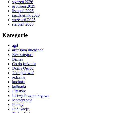
styczeń 2026
grudzień 2025
listopad 2025
październik 2025
wrzesień 2025
sierpień 2025
Kategorie
agd
akcesoria kuchenne
Bez kategorii
Biznes
Co do jedzenia
Dom i Ogród
Jak ugotować
jedzenie
kuchnia
kulinaria
Lifestyle
Listwy Przypodłogowe
Motoryzacja
Porady
Publikacje