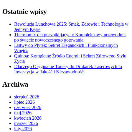
Ostatnie wpisy
Rewolucja Lunchowa 2025: Smak, Zdrowie i Technologia w
Jednym Kęsie
Thermomix dla początkujących: Kompleksowy przewodnik
po świecie nowoczesnego gotowania
Listwy do Płytek: Sekret Eleganckich i Funkcjonalnych
Wnętrz
Quinoa: Kompletne Źródło Energii i Sekret Zdrowego Stylu
Życia
Dlaczego Oryginalne Tonery do Drukarek Laserowych to
Inwestycja w Jakość i Niezawodność
Archiwa
sierpień 2026
lipiec 2026
czerwiec 2026
maj 2026
kwiecień 2026
marzec 2026
luty 2026