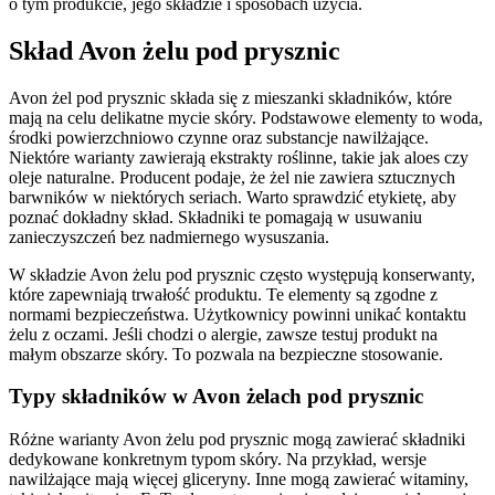
o tym produkcie, jego składzie i sposobach użycia.
Skład Avon żelu pod prysznic
Avon żel pod prysznic składa się z mieszanki składników, które
mają na celu delikatne mycie skóry. Podstawowe elementy to woda,
środki powierzchniowo czynne oraz substancje nawilżające.
Niektóre warianty zawierają ekstrakty roślinne, takie jak aloes czy
oleje naturalne. Producent podaje, że żel nie zawiera sztucznych
barwników w niektórych seriach. Warto sprawdzić etykietę, aby
poznać dokładny skład. Składniki te pomagają w usuwaniu
zanieczyszczeń bez nadmiernego wysuszania.
W składzie Avon żelu pod prysznic często występują konserwanty,
które zapewniają trwałość produktu. Te elementy są zgodne z
normami bezpieczeństwa. Użytkownicy powinni unikać kontaktu
żelu z oczami. Jeśli chodzi o alergie, zawsze testuj produkt na
małym obszarze skóry. To pozwala na bezpieczne stosowanie.
Typy składników w Avon żelach pod prysznic
Różne warianty Avon żelu pod prysznic mogą zawierać składniki
dedykowane konkretnym typom skóry. Na przykład, wersje
nawilżające mają więcej gliceryny. Inne mogą zawierać witaminy,