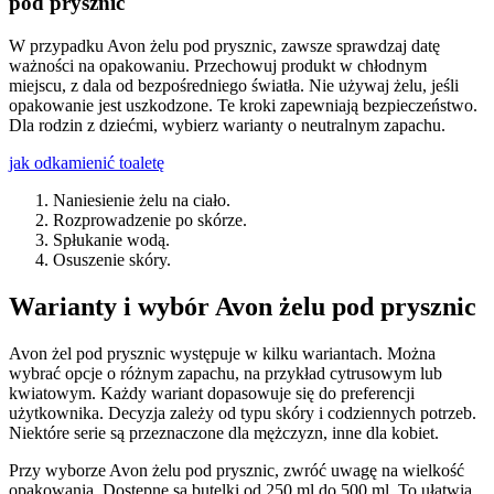
pod prysznic
W przypadku Avon żelu pod prysznic, zawsze sprawdzaj datę
ważności na opakowaniu. Przechowuj produkt w chłodnym
miejscu, z dala od bezpośredniego światła. Nie używaj żelu, jeśli
opakowanie jest uszkodzone. Te kroki zapewniają bezpieczeństwo.
Dla rodzin z dziećmi, wybierz warianty o neutralnym zapachu.
jak odkamienić toaletę
Naniesienie żelu na ciało.
Rozprowadzenie po skórze.
Spłukanie wodą.
Osuszenie skóry.
Warianty i wybór Avon żelu pod prysznic
Avon żel pod prysznic występuje w kilku wariantach. Można
wybrać opcje o różnym zapachu, na przykład cytrusowym lub
kwiatowym. Każdy wariant dopasowuje się do preferencji
użytkownika. Decyzja zależy od typu skóry i codziennych potrzeb.
Niektóre serie są przeznaczone dla mężczyzn, inne dla kobiet.
Przy wyborze Avon żelu pod prysznic, zwróć uwagę na wielkość
opakowania. Dostępne są butelki od 250 ml do 500 ml. To ułatwia