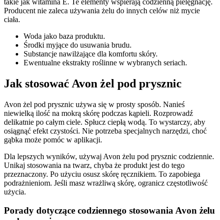
takie jak witamina E. Te elementy wspierają codzienną pielęgnację.
Producent nie zaleca używania żelu do innych celów niż mycie
ciała.
Woda jako baza produktu.
Środki myjące do usuwania brudu.
Substancje nawilżające dla komfortu skóry.
Ewentualne ekstrakty roślinne w wybranych seriach.
Jak stosować Avon żel pod prysznic
Avon żel pod prysznic używa się w prosty sposób. Nanieś
niewielką ilość na mokrą skórę podczas kąpieli. Rozprowadź
delikatnie po całym ciele. Spłucz ciepłą wodą. To wystarczy, aby
osiągnąć efekt czystości. Nie potrzeba specjalnych narzędzi, choć
gąbka może pomóc w aplikacji.
Dla lepszych wyników, używaj Avon żelu pod prysznic codziennie.
Unikaj stosowania na twarz, chyba że produkt jest do tego
przeznaczony. Po użyciu osusz skórę ręcznikiem. To zapobiega
podrażnieniom. Jeśli masz wrażliwą skórę, ogranicz częstotliwość
użycia.
Porady dotyczące codziennego stosowania Avon żelu