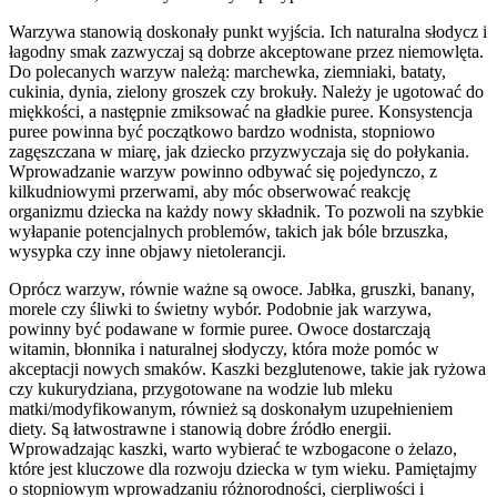
Warzywa stanowią doskonały punkt wyjścia. Ich naturalna słodycz i
łagodny smak zazwyczaj są dobrze akceptowane przez niemowlęta.
Do polecanych warzyw należą: marchewka, ziemniaki, bataty,
cukinia, dynia, zielony groszek czy brokuły. Należy je ugotować do
miękkości, a następnie zmiksować na gładkie puree. Konsystencja
puree powinna być początkowo bardzo wodnista, stopniowo
zagęszczana w miarę, jak dziecko przyzwyczaja się do połykania.
Wprowadzanie warzyw powinno odbywać się pojedynczo, z
kilkudniowymi przerwami, aby móc obserwować reakcję
organizmu dziecka na każdy nowy składnik. To pozwoli na szybkie
wyłapanie potencjalnych problemów, takich jak bóle brzuszka,
wysypka czy inne objawy nietolerancji.
Oprócz warzyw, równie ważne są owoce. Jabłka, gruszki, banany,
morele czy śliwki to świetny wybór. Podobnie jak warzywa,
powinny być podawane w formie puree. Owoce dostarczają
witamin, błonnika i naturalnej słodyczy, która może pomóc w
akceptacji nowych smaków. Kaszki bezglutenowe, takie jak ryżowa
czy kukurydziana, przygotowane na wodzie lub mleku
matki/modyfikowanym, również są doskonałym uzupełnieniem
diety. Są łatwostrawne i stanowią dobre źródło energii.
Wprowadzając kaszki, warto wybierać te wzbogacone o żelazo,
które jest kluczowe dla rozwoju dziecka w tym wieku. Pamiętajmy
o stopniowym wprowadzaniu różnorodności, cierpliwości i