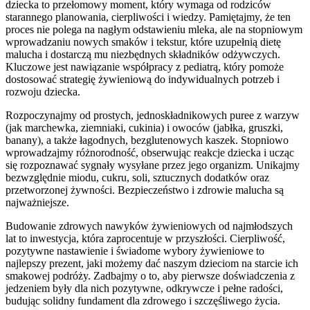
dziecka to przełomowy moment, który wymaga od rodziców
starannego planowania, cierpliwości i wiedzy. Pamiętajmy, że ten
proces nie polega na nagłym odstawieniu mleka, ale na stopniowym
wprowadzaniu nowych smaków i tekstur, które uzupełnią dietę
malucha i dostarczą mu niezbędnych składników odżywczych.
Kluczowe jest nawiązanie współpracy z pediatrą, który pomoże
dostosować strategię żywieniową do indywidualnych potrzeb i
rozwoju dziecka.
Rozpoczynajmy od prostych, jednoskładnikowych puree z warzyw
(jak marchewka, ziemniaki, cukinia) i owoców (jabłka, gruszki,
banany), a także łagodnych, bezglutenowych kaszek. Stopniowo
wprowadzajmy różnorodność, obserwując reakcje dziecka i ucząc
się rozpoznawać sygnały wysyłane przez jego organizm. Unikajmy
bezwzględnie miodu, cukru, soli, sztucznych dodatków oraz
przetworzonej żywności. Bezpieczeństwo i zdrowie malucha są
najważniejsze.
Budowanie zdrowych nawyków żywieniowych od najmłodszych
lat to inwestycja, która zaprocentuje w przyszłości. Cierpliwość,
pozytywne nastawienie i świadome wybory żywieniowe to
najlepszy prezent, jaki możemy dać naszym dzieciom na starcie ich
smakowej podróży. Zadbajmy o to, aby pierwsze doświadczenia z
jedzeniem były dla nich pozytywne, odkrywcze i pełne radości,
budując solidny fundament dla zdrowego i szczęśliwego życia.