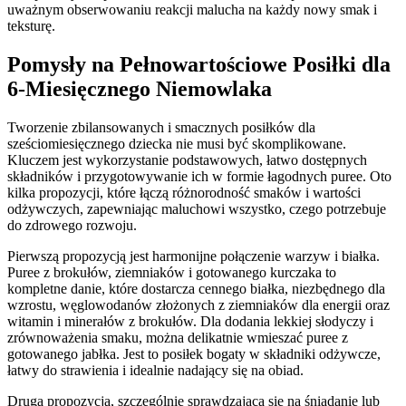
uważnym obserwowaniu reakcji malucha na każdy nowy smak i
teksturę.
Pomysły na Pełnowartościowe Posiłki dla
6-Miesięcznego Niemowlaka
Tworzenie zbilansowanych i smacznych posiłków dla
sześciomiesięcznego dziecka nie musi być skomplikowane.
Kluczem jest wykorzystanie podstawowych, łatwo dostępnych
składników i przygotowywanie ich w formie łagodnych puree. Oto
kilka propozycji, które łączą różnorodność smaków i wartości
odżywczych, zapewniając maluchowi wszystko, czego potrzebuje
do zdrowego rozwoju.
Pierwszą propozycją jest harmonijne połączenie warzyw i białka.
Puree z brokułów, ziemniaków i gotowanego kurczaka to
kompletne danie, które dostarcza cennego białka, niezbędnego dla
wzrostu, węglowodanów złożonych z ziemniaków dla energii oraz
witamin i minerałów z brokułów. Dla dodania lekkiej słodyczy i
zrównoważenia smaku, można delikatnie wmieszać puree z
gotowanego jabłka. Jest to posiłek bogaty w składniki odżywcze,
łatwy do strawienia i idealnie nadający się na obiad.
Drugą propozycją, szczególnie sprawdzającą się na śniadanie lub