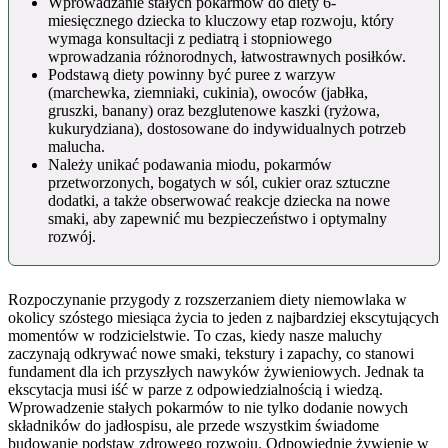
Wprowadzanie stałych pokarmów do diety 6-
miesięcznego dziecka to kluczowy etap rozwoju, który
wymaga konsultacji z pediatrą i stopniowego
wprowadzania różnorodnych, łatwostrawnych posiłków.
Podstawą diety powinny być puree z warzyw
(marchewka, ziemniaki, cukinia), owoców (jabłka,
gruszki, banany) oraz bezglutenowe kaszki (ryżowa,
kukurydziana), dostosowane do indywidualnych potrzeb
malucha.
Należy unikać podawania miodu, pokarmów
przetworzonych, bogatych w sól, cukier oraz sztuczne
dodatki, a także obserwować reakcje dziecka na nowe
smaki, aby zapewnić mu bezpieczeństwo i optymalny
rozwój.
Rozpoczynanie przygody z rozszerzaniem diety niemowlaka w
okolicy szóstego miesiąca życia to jeden z najbardziej ekscytujących
momentów w rodzicielstwie. To czas, kiedy nasze maluchy
zaczynają odkrywać nowe smaki, tekstury i zapachy, co stanowi
fundament dla ich przyszłych nawyków żywieniowych. Jednak ta
ekscytacja musi iść w parze z odpowiedzialnością i wiedzą.
Wprowadzenie stałych pokarmów to nie tylko dodanie nowych
składników do jadłospisu, ale przede wszystkim świadome
budowanie podstaw zdrowego rozwoju. Odpowiednie żywienie w