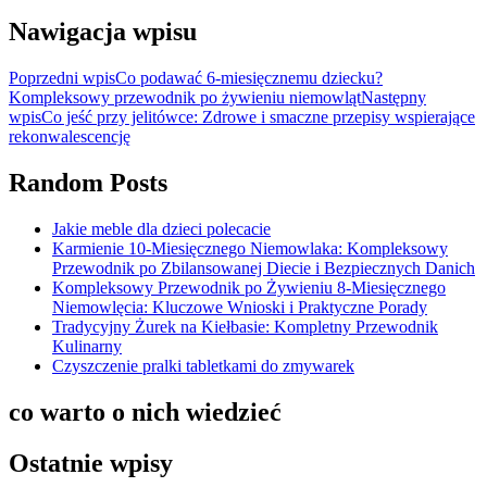
Nawigacja wpisu
Poprzedni wpis
Co podawać 6-miesięcznemu dziecku?
Kompleksowy przewodnik po żywieniu niemowląt
Następny
wpis
Co jeść przy jelitówce: Zdrowe i smaczne przepisy wspierające
rekonwalescencję
Random Posts
Jakie meble dla dzieci polecacie
Karmienie 10-Miesięcznego Niemowlaka: Kompleksowy
Przewodnik po Zbilansowanej Diecie i Bezpiecznych Danich
Kompleksowy Przewodnik po Żywieniu 8-Miesięcznego
Niemowlęcia: Kluczowe Wnioski i Praktyczne Porady
Tradycyjny Żurek na Kiełbasie: Kompletny Przewodnik
Kulinarny
Czyszczenie pralki tabletkami do zmywarek
co warto o nich wiedzieć
Ostatnie wpisy