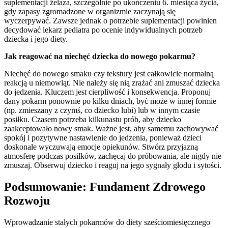
suplementacji żelaza, szczególnie po ukończeniu 6. miesiąca życia,
gdy zapasy zgromadzone w organizmie zaczynają się
wyczerpywać. Zawsze jednak o potrzebie suplementacji powinien
decydować lekarz pediatra po ocenie indywidualnych potrzeb
dziecka i jego diety.
Jak reagować na niechęć dziecka do nowego pokarmu?
Niechęć do nowego smaku czy tekstury jest całkowicie normalną
reakcją u niemowląt. Nie należy się nią zrażać ani zmuszać dziecka
do jedzenia. Kluczem jest cierpliwość i konsekwencja. Proponuj
dany pokarm ponownie po kilku dniach, być może w innej formie
(np. zmieszany z czymś, co dziecko lubi) lub w innym czasie
posiłku. Czasem potrzeba kilkunastu prób, aby dziecko
zaakceptowało nowy smak. Ważne jest, aby samemu zachowywać
spokój i pozytywne nastawienie do jedzenia, ponieważ dzieci
doskonale wyczuwają emocje opiekunów. Stwórz przyjazną
atmosferę podczas posiłków, zachęcaj do próbowania, ale nigdy nie
zmuszaj. Obserwuj dziecko i reaguj na jego sygnały głodu i sytości.
Podsumowanie: Fundament Zdrowego
Rozwoju
Wprowadzanie stałych pokarmów do diety sześciomiesięcznego