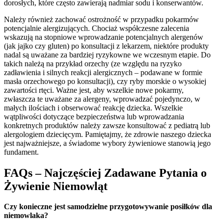
dorosłych, które często zawierają nadmiar sodu i konserwantów.
Należy również zachować ostrożność w przypadku pokarmów
potencjalnie alergizujących. Chociaż współczesne zalecenia
wskazują na stopniowe wprowadzanie potencjalnych alergenów
(jak jajko czy gluten) po konsultacji z lekarzem, niektóre produkty
nadal są uważane za bardziej ryzykowne we wczesnym etapie. Do
takich należą na przykład orzechy (ze względu na ryzyko
zadławienia i silnych reakcji alergicznych – podawane w formie
masła orzechowego po konsultacji), czy ryby morskie o wysokiej
zawartości rtęci. Ważne jest, aby wszelkie nowe pokarmy,
zwłaszcza te uważane za alergeny, wprowadzać pojedynczo, w
małych ilościach i obserwować reakcję dziecka. Wszelkie
wątpliwości dotyczące bezpieczeństwa lub wprowadzania
konkretnych produktów należy zawsze konsultować z pediatrą lub
alergologiem dziecięcym. Pamiętajmy, że zdrowie naszego dziecka
jest najważniejsze, a świadome wybory żywieniowe stanowią jego
fundament.
FAQs – Najczęściej Zadawane Pytania o
Żywienie Niemowląt
Czy konieczne jest samodzielne przygotowywanie posiłków dla
niemowlaka?