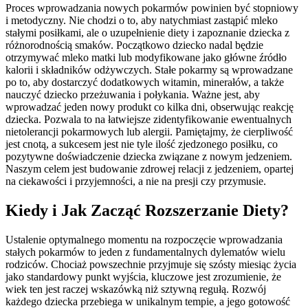
Proces wprowadzania nowych pokarmów powinien być stopniowy
i metodyczny. Nie chodzi o to, aby natychmiast zastąpić mleko
stałymi posiłkami, ale o uzupełnienie diety i zapoznanie dziecka z
różnorodnością smaków. Początkowo dziecko nadal będzie
otrzymywać mleko matki lub modyfikowane jako główne źródło
kalorii i składników odżywczych. Stałe pokarmy są wprowadzane
po to, aby dostarczyć dodatkowych witamin, minerałów, a także
nauczyć dziecko przeżuwania i połykania. Ważne jest, aby
wprowadzać jeden nowy produkt co kilka dni, obserwując reakcję
dziecka. Pozwala to na łatwiejsze zidentyfikowanie ewentualnych
nietolerancji pokarmowych lub alergii. Pamiętajmy, że cierpliwość
jest cnotą, a sukcesem jest nie tyle ilość zjedzonego posiłku, co
pozytywne doświadczenie dziecka związane z nowym jedzeniem.
Naszym celem jest budowanie zdrowej relacji z jedzeniem, opartej
na ciekawości i przyjemności, a nie na presji czy przymusie.
Kiedy i Jak Zacząć Rozszerzanie Diety?
Ustalenie optymalnego momentu na rozpoczęcie wprowadzania
stałych pokarmów to jeden z fundamentalnych dylematów wielu
rodziców. Chociaż powszechnie przyjmuje się szósty miesiąc życia
jako standardowy punkt wyjścia, kluczowe jest zrozumienie, że
wiek ten jest raczej wskazówką niż sztywną regułą. Rozwój
każdego dziecka przebiega w unikalnym tempie, a jego gotowość