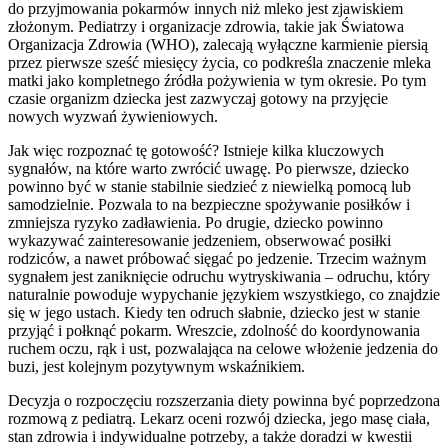
do przyjmowania pokarmów innych niż mleko jest zjawiskiem
złożonym. Pediatrzy i organizacje zdrowia, takie jak Światowa
Organizacja Zdrowia (WHO), zalecają wyłączne karmienie piersią
przez pierwsze sześć miesięcy życia, co podkreśla znaczenie mleka
matki jako kompletnego źródła pożywienia w tym okresie. Po tym
czasie organizm dziecka jest zazwyczaj gotowy na przyjęcie
nowych wyzwań żywieniowych.
Jak więc rozpoznać tę gotowość? Istnieje kilka kluczowych
sygnałów, na które warto zwrócić uwagę. Po pierwsze, dziecko
powinno być w stanie stabilnie siedzieć z niewielką pomocą lub
samodzielnie. Pozwala to na bezpieczne spożywanie posiłków i
zmniejsza ryzyko zadławienia. Po drugie, dziecko powinno
wykazywać zainteresowanie jedzeniem, obserwować posiłki
rodziców, a nawet próbować sięgać po jedzenie. Trzecim ważnym
sygnałem jest zaniknięcie odruchu wytryskiwania – odruchu, który
naturalnie powoduje wypychanie językiem wszystkiego, co znajdzie
się w jego ustach. Kiedy ten odruch słabnie, dziecko jest w stanie
przyjąć i połknąć pokarm. Wreszcie, zdolność do koordynowania
ruchem oczu, rąk i ust, pozwalająca na celowe włożenie jedzenia do
buzi, jest kolejnym pozytywnym wskaźnikiem.
Decyzja o rozpoczęciu rozszerzania diety powinna być poprzedzona
rozmową z pediatrą. Lekarz oceni rozwój dziecka, jego masę ciała,
stan zdrowia i indywidualne potrzeby, a także doradzi w kwestii