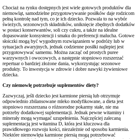
Chociaż na rynku dostępnych jest wiele gotowych produktów dla
niemowląt, samodzielne przygotowywanie posiłków daje rodzicom
pełną kontrolę nad tym, co je ich dziecko. Pozwala to na wybór
świeżych, sezonowych składników, uniknięcie zbędnych dodatków
w postaci konserwantów, soli czy cukru, a także na idealne
dopasowanie konsystencji i smaku do preferencji malucha. Gotowe
słoiczki mogą być wygodnym rozwiązaniem w podróży lub w
sytuacjach awaryjnych, jednak codzienne posiłki najlepiej jest
przygotowywać samemu. Można zacząć od prostych puree
warzywnych i owocowych, a następnie stopniowo rozszerzać
repertuar o bardziej złożone dania, wykorzystując sezonowe
produkty. To inwestycja w zdrowie i dobre nawyki żywieniowe
dziecka.
Czy niemowlę potrzebuje suplementów diety?
Zazwyczaj, jeśli dziecko jest karmione piersią lub otrzymuje
odpowiednio zbilansowane mleko modyfikowane, a dieta jest
stopniowo rozszerzana o różnorodne pokarmy stałe, nie ma
potrzeby dodatkowej suplementacji. Jednak pewne witaminy i
minerały mogą wymagać uzupełnienia. Najczęściej zalecaną
suplementacją jest witamina D, która jest kluczowa dla
prawidłowego rozwoju kości, niezależnie od sposobu karmienia.
Niektóre niemowlęta karmione piersią mogą potrzebować