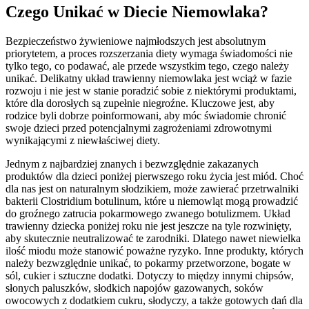
Czego Unikać w Diecie Niemowlaka?
Bezpieczeństwo żywieniowe najmłodszych jest absolutnym
priorytetem, a proces rozszerzania diety wymaga świadomości nie
tylko tego, co podawać, ale przede wszystkim tego, czego należy
unikać. Delikatny układ trawienny niemowlaka jest wciąż w fazie
rozwoju i nie jest w stanie poradzić sobie z niektórymi produktami,
które dla dorosłych są zupełnie niegroźne. Kluczowe jest, aby
rodzice byli dobrze poinformowani, aby móc świadomie chronić
swoje dzieci przed potencjalnymi zagrożeniami zdrowotnymi
wynikającymi z niewłaściwej diety.
Jednym z najbardziej znanych i bezwzględnie zakazanych
produktów dla dzieci poniżej pierwszego roku życia jest miód. Choć
dla nas jest on naturalnym słodzikiem, może zawierać przetrwalniki
bakterii Clostridium botulinum, które u niemowląt mogą prowadzić
do groźnego zatrucia pokarmowego zwanego botulizmem. Układ
trawienny dziecka poniżej roku nie jest jeszcze na tyle rozwinięty,
aby skutecznie neutralizować te zarodniki. Dlatego nawet niewielka
ilość miodu może stanowić poważne ryzyko. Inne produkty, których
należy bezwzględnie unikać, to pokarmy przetworzone, bogate w
sól, cukier i sztuczne dodatki. Dotyczy to między innymi chipsów,
słonych paluszków, słodkich napojów gazowanych, soków
owocowych z dodatkiem cukru, słodyczy, a także gotowych dań dla