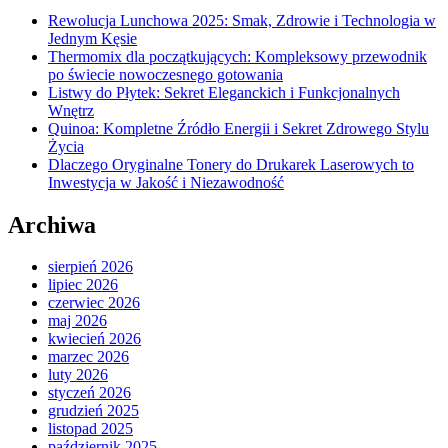
Rewolucja Lunchowa 2025: Smak, Zdrowie i Technologia w
Jednym Kęsie
Thermomix dla początkujących: Kompleksowy przewodnik
po świecie nowoczesnego gotowania
Listwy do Płytek: Sekret Eleganckich i Funkcjonalnych
Wnętrz
Quinoa: Kompletne Źródło Energii i Sekret Zdrowego Stylu
Życia
Dlaczego Oryginalne Tonery do Drukarek Laserowych to
Inwestycja w Jakość i Niezawodność
Archiwa
sierpień 2026
lipiec 2026
czerwiec 2026
maj 2026
kwiecień 2026
marzec 2026
luty 2026
styczeń 2026
grudzień 2025
listopad 2025
październik 2025