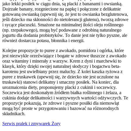
jako lekki posiłek w ciągu dnia, są placki z bananami i owsianką.
Dojrzałe banany, rozgniecione na papkę i połączone z delikatnie
gotowaną owsianką (upewnij się, że jest to owsianka bezglutenowa,
jeśli dziecko ma skłonności do nietolerancji glutenu), tworzą zdrowe
i sycące placuszki. Smażone na minimalnej ilości oleju roślinnego
(np. rzepakowego), mogą być podawane z odrobiną naturalnego
jogurtu dla dodania probiotyków. To danie jest nie tylko pyszne, ale
również dostarcza potasu, błonnika i energii.
Kolejne propozycje to puree z awokado, pomidora i ogórka, które
jest niezwykle orzeźwiające i bogate w zdrowe tłuszcze z awokado
oraz witaminy i minerały z warzyw. Krem z dyni i marchewki to
klasyk, który dzięki swojej naturalnej słodyczy i bogactwu beta-
karotenu jest uwielbiany przez maluchy. Z kolei kaszka ryżowa z
puree z truskawek (upewnij się, że dziecko nie jest uczulone na
truskawki) stanowi delikatny i smaczny posiłek. Na koniec, dla
urozmaicenia diety, proponujemy placki z cukinii i soczewicy.
Soczewica jest doskonałym źródłem białka roślinnego i żelaza, a
cukinia dodaje delikatności i warzywnych wartości odżywczych. Te
propozycje pokazują, że zdrowe i pyszne posiłki dla niemowląt
mogą być proste w przygotowaniu i bazować na różnorodnych
składnikach.
Serwis pralek i zmywarek Żory