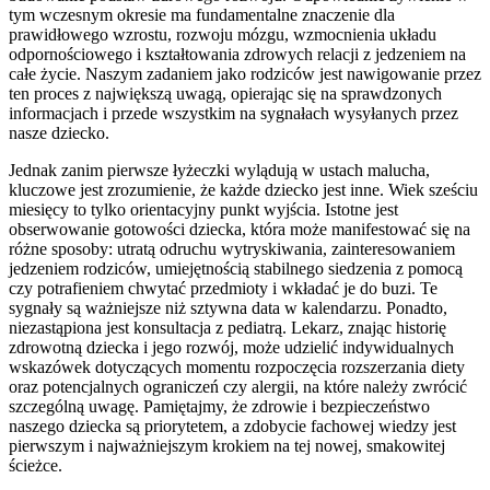
tym wczesnym okresie ma fundamentalne znaczenie dla
prawidłowego wzrostu, rozwoju mózgu, wzmocnienia układu
odpornościowego i kształtowania zdrowych relacji z jedzeniem na
całe życie. Naszym zadaniem jako rodziców jest nawigowanie przez
ten proces z największą uwagą, opierając się na sprawdzonych
informacjach i przede wszystkim na sygnałach wysyłanych przez
nasze dziecko.
Jednak zanim pierwsze łyżeczki wylądują w ustach malucha,
kluczowe jest zrozumienie, że każde dziecko jest inne. Wiek sześciu
miesięcy to tylko orientacyjny punkt wyjścia. Istotne jest
obserwowanie gotowości dziecka, która może manifestować się na
różne sposoby: utratą odruchu wytryskiwania, zainteresowaniem
jedzeniem rodziców, umiejętnością stabilnego siedzenia z pomocą
czy potrafieniem chwytać przedmioty i wkładać je do buzi. Te
sygnały są ważniejsze niż sztywna data w kalendarzu. Ponadto,
niezastąpiona jest konsultacja z pediatrą. Lekarz, znając historię
zdrowotną dziecka i jego rozwój, może udzielić indywidualnych
wskazówek dotyczących momentu rozpoczęcia rozszerzania diety
oraz potencjalnych ograniczeń czy alergii, na które należy zwrócić
szczególną uwagę. Pamiętajmy, że zdrowie i bezpieczeństwo
naszego dziecka są priorytetem, a zdobycie fachowej wiedzy jest
pierwszym i najważniejszym krokiem na tej nowej, smakowitej
ścieżce.