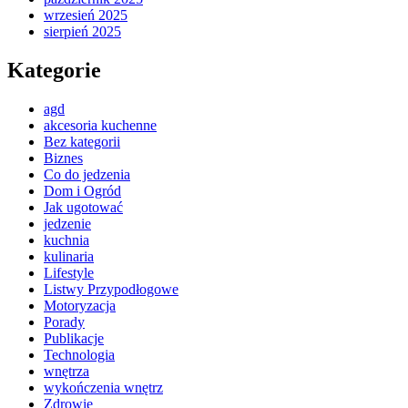
wrzesień 2025
sierpień 2025
Kategorie
agd
akcesoria kuchenne
Bez kategorii
Biznes
Co do jedzenia
Dom i Ogród
Jak ugotować
jedzenie
kuchnia
kulinaria
Lifestyle
Listwy Przypodłogowe
Motoryzacja
Porady
Publikacje
Technologia
wnętrza
wykończenia wnętrz
Zdrowie