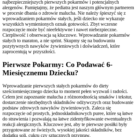
najbezpieczniejszych pierwszych pokarmów i potencjalnych
alergenów. Pamiętajmy, że pediatra jest naszym głównym partnerem
w procesie dbania o zdrowie malucha. Nie należy śpieszyć się z
wprowadzaniem pokarmów stałych, jeśli dziecko nie wykazuje
wszystkich wymienionych oznak gotowości. Zbyt wczesne
rozpoczęcie może być nieefektywne i nawet niebezpieczne.
Cierpliwość i obserwacja są kluczowe. Wprowadzanie pokarmów
stałych to maraton, a nie sprint. Skupmy się na budowaniu
pozytywnych nawyków żywieniowych i doświadczeń, które
zaprocentują w przyszłości.
Pierwsze Pokarmy: Co Podawać 6-
Miesięcznemu Dziecku?
Wprowadzanie pierwszych stałych pokarmów do diety
sześciomiesięcznego dziecka to moment pełen wyzwań i radości.
Celem jest zapoznanie malucha z różnorodnością smaków i tekstur,
dostarczenie niezbędnych składników odżywczych oraz budowanie
podstaw zdrowych nawyków żywieniowych. Zaleca się
rozpoczęcie od prostych, jednoskładnikowych puree, które są łatwe
do strawienia i pozwalają na łatwe zidentyfikowanie ewentualnych
reakcji alergicznych. Kluczowe jest, aby te pierwsze posiłki były
przygotowane ze świeżych, wysokiej jakości składników, bez
dodatku soli, cukru czy sztucznych przypraw.