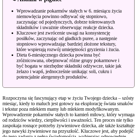
Wprowadzanie pokarmów stałych w 6. miesiącu życia
niemowlęcia powinno odbywać się stopniowo,
zaczynając od pojedynczych, dobrze tolerowanych
składników i uważnie obserwując reakcje dziecka.
Kluczowe jest zwrócenie uwagi na konsystencję
posiłków, zaczynając od gładkich puree, a następnie
stopniowo wprowadzając bardziej złożone tekstury,
które wspierają rozwój umiejętności gryzienia i żucia.
Dieta 6-miesięcznego dziecka powinna być
zróżnicowana, obejmować różne grupy pokarmowe i
być bogata w niezbędne składniki odżywcze, takie jak
żelazo i wapń, jednocześnie unikając soli, cukru i
potencjalnie alergennych produktów.
Rozpoczyna się fascynujący etap w życiu Twojego dziecka – szósty
miesiąc, kiedy to maluch jest gotowy na eksplorację świata smaków
i tekstur poza mlekiem mamy lub mlekiem modyfikowanym.
Wprowadzenie pokarmów stałych to kamień milowy, który wymaga
od rodziców wiedzy, cierpliwości i uważności. Ten proces nie tylko
zaspokaja rosnące potrzeby żywieniowe dziecka, ale także kształtuje
jego nawyki żywieniowe na przyszłość. Kluczowe jest, aby podejść
do tego zadania z pełną świadomością, wybierając odpowiednie