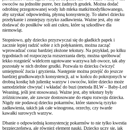
owoców na jednolite puree, bez żadnych grudek. Można dodać
odrobinę przegotowanej wody lub mleka matki/modyfikowanego,
aby uzyskać odpowiednią, płynną konsystencję. To ułatwi dziecku
przełykanie i zmniejszy ryzyko zadławienia. Ważne jest, aby nie
dodawać do posiłków soli ani cukru, które są szkodliwe dla
niemowląt.
Stopniowo, gdy dziecko przyzwyczai się do gładkich papek i
zacznie lepiej radzić sobie z ich połykaniem, można zacząć
wprowadzać coraz bardziej złożone tekstury. Na przykład, po kilku
tygodniach od rozpoczęcia rozszerzania diety, można spróbować
lekko rozgnieść widelcem ugotowane warzywa lub owoce, tak aby
pozostały w nich drobne grudki. Pozwala to dziecku ćwiczyć
umiejętność żucia i gryzienia. Następnie można przejść do jeszcze
bardziej grudkowatych konsystencji, aż w końcu do pokrojonych w
drobną kostkę lub julienkę warzyw i owoców, które dziecko może
samodzielnie chwytać i wkładać do buzi (metoda BLW – Baby-Led
Weaning, jeśli jest stosowana). Ważne jest, aby tekstury były
zróżnicowane, ale zawsze dostosowane do etapu rozwoju dziecka.
Nigdy nie podawaj dziecku pokarmów, które stanowią ryzyko
zadławienia, takich jak całe winogrona, orzechy, czy twarde
kawałki surowych warzyw.
Dbanie o odpowiednią konsystencję pokarmów to nie tylko kwestia
bezpieczeństwa, ale również element nauki. Dziecko uczy się, jak