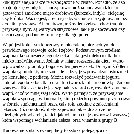
kukurydziane), a także te wzbogacone w żelazo. Ponadto, żelazo
znajduje się w mięsie – początkowo można podawać dziecku
gotowane i zmielone mięso drobiowe (kurczak, indyk), cielęcinę
czy królika. Ważne jest, aby mięso było chude i przygotowane bez
dodatku przypraw. Alternatywnym źródłem żelaza, choć trudniej
przyswajalnym, są warzywa strączkowe, takie jak soczewica czy
ciecierzyca, podane w formie gładkiego puree.
Wapń jest kolejnym kluczowym minerałem, niezbędnym do
prawidłowego rozwoju kości i zębów. Podstawowym źródłem
wapnia dla 6-miesięcznego dziecka nadal jest mleko matki lub
mleko modyfikowane. Jednak w miarę rozszerzania diety, warto
wprowadzać produkty bogate w ten pierwiastek. Dobrym źródłem
wapnia są produkty mleczne, ale należy je wprowadzać ostrożnie i
po konsultacji z pediatrą. Można rozważyć podawanie jogurtu
naturalnego bez dodatku cukru lub twarożku dla niemowląt. Zielone
warzywa liściaste, takie jak szpinak czy brokuły, również zawierają
wapń, choć w mniejszej ilości. Warto pamiętać, że przyswajanie
wapnia wspomaga witamina D, którą dziecko powinno przyjmować
w formie suplementacji przez cały rok, zgodnie z zaleceniami
lekarza. Różnorodność diety zapewnia także dostarczenie
niezbędnych witamin, takich jak witamina C (z owoców i warzyw),
która wspomaga wchłanianie żelaza, oraz witamin z grupy B.
Budowanie zbilansowanej diety to sztuka polegająca na