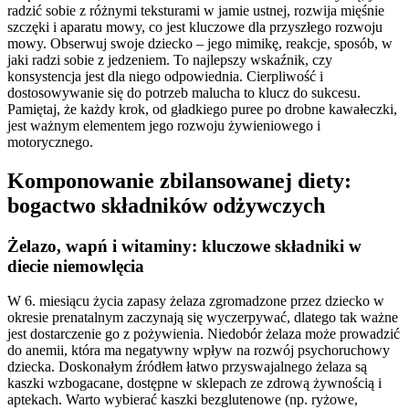
radzić sobie z różnymi teksturami w jamie ustnej, rozwija mięśnie
szczęki i aparatu mowy, co jest kluczowe dla przyszłego rozwoju
mowy. Obserwuj swoje dziecko – jego mimikę, reakcje, sposób, w
jaki radzi sobie z jedzeniem. To najlepszy wskaźnik, czy
konsystencja jest dla niego odpowiednia. Cierpliwość i
dostosowywanie się do potrzeb malucha to klucz do sukcesu.
Pamiętaj, że każdy krok, od gładkiego puree po drobne kawałeczki,
jest ważnym elementem jego rozwoju żywieniowego i
motorycznego.
Komponowanie zbilansowanej diety:
bogactwo składników odżywczych
Żelazo, wapń i witaminy: kluczowe składniki w
diecie niemowlęcia
W 6. miesiącu życia zapasy żelaza zgromadzone przez dziecko w
okresie prenatalnym zaczynają się wyczerpywać, dlatego tak ważne
jest dostarczenie go z pożywienia. Niedobór żelaza może prowadzić
do anemii, która ma negatywny wpływ na rozwój psychoruchowy
dziecka. Doskonałym źródłem łatwo przyswajalnego żelaza są
kaszki wzbogacane, dostępne w sklepach ze zdrową żywnością i
aptekach. Warto wybierać kaszki bezglutenowe (np. ryżowe,