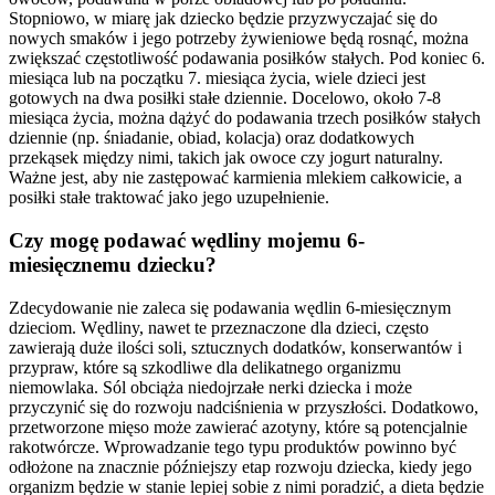
Stopniowo, w miarę jak dziecko będzie przyzwyczajać się do
nowych smaków i jego potrzeby żywieniowe będą rosnąć, można
zwiększać częstotliwość podawania posiłków stałych. Pod koniec 6.
miesiąca lub na początku 7. miesiąca życia, wiele dzieci jest
gotowych na dwa posiłki stałe dziennie. Docelowo, około 7-8
miesiąca życia, można dążyć do podawania trzech posiłków stałych
dziennie (np. śniadanie, obiad, kolacja) oraz dodatkowych
przekąsek między nimi, takich jak owoce czy jogurt naturalny.
Ważne jest, aby nie zastępować karmienia mlekiem całkowicie, a
posiłki stałe traktować jako jego uzupełnienie.
Czy mogę podawać wędliny mojemu 6-
miesięcznemu dziecku?
Zdecydowanie nie zaleca się podawania wędlin 6-miesięcznym
dzieciom. Wędliny, nawet te przeznaczone dla dzieci, często
zawierają duże ilości soli, sztucznych dodatków, konserwantów i
przypraw, które są szkodliwe dla delikatnego organizmu
niemowlaka. Sól obciąża niedojrzałe nerki dziecka i może
przyczynić się do rozwoju nadciśnienia w przyszłości. Dodatkowo,
przetworzone mięso może zawierać azotyny, które są potencjalnie
rakotwórcze. Wprowadzanie tego typu produktów powinno być
odłożone na znacznie późniejszy etap rozwoju dziecka, kiedy jego
organizm będzie w stanie lepiej sobie z nimi poradzić, a dieta będzie