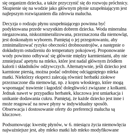
się organizm dziecka, a także przyczynić się do rozwoju próchnicy.
Skupienie się na wodzie jako głównym płynie uzupełniającym jest
najlepszym rozwiązaniem dla zdrowia malucha.
Decyzja o rodzaju płynu uzupełniającego powinna być
podyktowana przede wszystkim dobrem dziecka. Woda mineralna
niegazowana, niskozmineralizowana, przeznaczona dla niemowląt,
jest doskonałym wyborem. Pamiętaj o jej przegotowaniu, aby
zminimalizować ryzyko obecności drobnoustrojów, a następnie o
dokładnym ostudzeniu do temperatury pokojowej. Proponowanie
wody powinno odbywać się głównie między karmieniami, aby nie
zmniejszać apetytu na mleko, które jest nadal głównym źródłem
kalorii i składników odżywczych. Alternatywnie, jeśli dziecko jest
karmione piersią, można podać odrobinę odciągniętego mleka
matki. Niektórzy eksperci zalecają również herbatki ziołowe
przeznaczone dla niemowląt, np. z kopru włoskiego, które mogą
wspomagać trawienie i łagodzić dolegliwości związane z kolkami.
Jednak nawet w przypadku herbatek, kluczowa jest umiarkacja i
unikanie dodawania cukru. Pamiętaj, że każde dziecko jest inne i
może reagować na nowe płyny w indywidualny sposób.
Obserwacja i dostosowanie oferty do preferencji malucha są
kluczowe.
Podsumowując kwestię płynów, w 6. miesiącu życia niemowlęcia
najważniejsze jest, aby mleko matki lub mleko modyfikowane