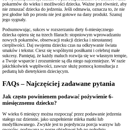
pokarmów do wieku i możliwości dziecka. Ważne jest również, aby
nie zmuszać dziecka do jedzenia. Jeśli odmawia, oznacza to, że nie
jest głodne lub po prostu nie jest gotowe na dany produkt. Szanuj
jego sygnały.
Podsumowując, sukces w rozszerzaniu diety 6-miesięcznego
dziecka opiera się na trzech filarach: stopniowym wprowadzaniu
nowych pokarmów, obserwacji reakcji dziecka i nieustannej
cierpliwości. Daj swojemu dziecku czas na odkrywanie świata
smaków i tekstur. Ciesz się wspólnymi posiłkami i celebruj małe
sukcesy. Pamiętaj, że każdy maluch rozwija się we własnym tempie,
a Twoje wsparcie i zrozumienie są dla niego najcenniejsze. W razie
jakichkolwiek wątpliwości, zawsze służę pomocą konsultacja z
pediatrą lub dietetykiem dziecięcym.
FAQs – Najczęściej zadawane pytania
Jak często powinienem podawać pożywienie 6-
miesięcznemu dziecku?
W wieku 6 miesięcy można rozpocząć przez podawanie jedzenia
stałego raz dziennie, jako uzupełnienie mleka matki lub
modyfikowanego. Zwykle jest to pojedyncza porcja warzyw lub
owoców, podawana w porze obiadowej lub po południu.