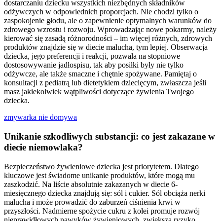
dostarczaniu dziecku wszystkich niezbędnych składników
odżywczych w odpowiednich proporcjach. Nie chodzi tylko o
zaspokojenie głodu, ale o zapewnienie optymalnych warunków do
zdrowego wzrostu i rozwoju. Wprowadzając nowe pokarmy, należy
kierować się zasadą różnorodności – im więcej różnych, zdrowych
produktów znajdzie się w diecie malucha, tym lepiej. Obserwacja
dziecka, jego preferencji i reakcji, pozwala na stopniowe
dostosowywanie jadłospisu, tak aby posiłki były nie tylko
odżywcze, ale także smaczne i chętnie spożywane. Pamiętaj o
konsultacji z pediatrą lub dietetykiem dziecięcym, zwłaszcza jeśli
masz jakiekolwiek wątpliwości dotyczące żywienia Twojego
dziecka.
zmywarka nie domywa
Unikanie szkodliwych substancji: co jest zakazane w
diecie niemowlaka?
Bezpieczeństwo żywieniowe dziecka jest priorytetem. Dlatego
kluczowe jest świadome unikanie produktów, które mogą mu
zaszkodzić. Na liście absolutnie zakazanych w diecie 6-
miesięcznego dziecka znajdują się: sól i cukier. Sól obciąża nerki
malucha i może prowadzić do zaburzeń ciśnienia krwi w
przyszłości. Nadmierne spożycie cukru z kolei promuje rozwój
nieprawidłowych nawyków żywieniowych, zwiększa ryzyko