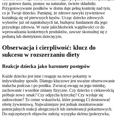
czy gotowe dania, postaw na naturalne, świeże składniki.
Przygotowywanie posiłków w domu daje pełną kontrolę nad tym,
co je Twoje dziecko. Pamiętaj, że zdrowe nawyki żywieniowe
kształtują się od pierwszych kęsów. Ucząc dziecko zdrowych
wyborów już od najmłodszych lat, budujesz fundament dla jego
przyszłego zdrowia. W razie jakichkolwiek wątpliwości co do
wprowadzania konkretnych produktów, zawsze skonsultuj się z
pediatrą lub dietetykiem dziecięcym.
Obserwacja i cierpliwość: klucz do
sukcesu w rozszerzaniu diety
Reakcje dziecka jako barometr postępów
Każde dziecko jest inne i reaguje na nowe pokarmy w
indywidualny sposób. Dlatego kluczowe jest uważne obserwowanie
malucha podczas i po posiłku. Zwracaj uwagę na jego mimikę,
zachowanie i wszelkie zmiany fizyczne. Czy dziecko z ciekawością
próbuje nowy smak? Czy odpycha łyżeczkę? Czy wydaje się
zadowolone? To cenne wskazówki, które pomogą Ci dostosować
ofertę żywieniową. Najważniejsze jest jednak monitorowanie
potencjalnych reakcji alergicznych lub nietolerancji pokarmowych.
Do najczęstszych objawów należą: wysypka skórna (pokrzywka,