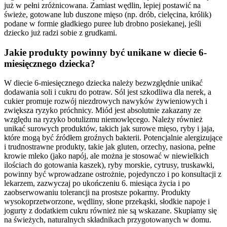
już w pełni zróżnicowana. Zamiast wędlin, lepiej postawić na
świeże, gotowane lub duszone mięso (np. drób, cielęcina, królik)
podane w formie gładkiego puree lub drobno posiekanej, jeśli
dziecko już radzi sobie z grudkami.
Jakie produkty powinny być unikane w diecie 6-
miesięcznego dziecka?
W diecie 6-miesięcznego dziecka należy bezwzględnie unikać
dodawania soli i cukru do potraw. Sól jest szkodliwa dla nerek, a
cukier promuje rozwój niezdrowych nawyków żywieniowych i
zwiększa ryzyko próchnicy. Miód jest absolutnie zakazany ze
względu na ryzyko botulizmu niemowlęcego. Należy również
unikać surowych produktów, takich jak surowe mięso, ryby i jaja,
które mogą być źródłem groźnych bakterii. Potencjalnie alergizujące
i trudnostrawne produkty, takie jak gluten, orzechy, nasiona, pełne
krowie mleko (jako napój, ale można je stosować w niewielkich
ilościach do gotowania kaszek), ryby morskie, cytrusy, truskawki,
powinny być wprowadzane ostrożnie, pojedynczo i po konsultacji z
lekarzem, zazwyczaj po ukończeniu 6. miesiąca życia i po
zaobserwowaniu tolerancji na prostsze pokarmy. Produkty
wysokoprzetworzone, wędliny, słone przekąski, słodkie napoje i
jogurty z dodatkiem cukru również nie są wskazane. Skupiamy się
na świeżych, naturalnych składnikach przygotowanych w domu.