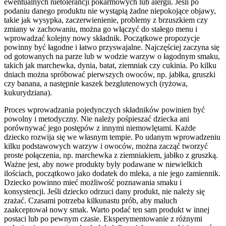
ewentualnych nietolerancji pokarmowych lub alergii. Jeśli po
podaniu danego produktu nie wystąpią żadne niepokojące objawy,
takie jak wysypka, zaczerwienienie, problemy z brzuszkiem czy
zmiany w zachowaniu, można go włączyć do stałego menu i
wprowadzać kolejny nowy składnik. Początkowe propozycje
powinny być łagodne i łatwo przyswajalne. Najczęściej zaczyna się
od gotowanych na parze lub w wodzie warzyw o łagodnym smaku,
takich jak marchewka, dynia, batat, ziemniak czy cukinia. Po kilku
dniach można spróbować pierwszych owoców, np. jabłka, gruszki
czy banana, a następnie kaszek bezglutenowych (ryżowa,
kukurydziana).
Proces wprowadzania pojedynczych składników powinien być
powolny i metodyczny. Nie należy pośpieszać dziecka ani
porównywać jego postępów z innymi niemowlętami. Każde
dziecko rozwija się we własnym tempie. Po udanym wprowadzeniu
kilku podstawowych warzyw i owoców, można zacząć tworzyć
proste połączenia, np. marchewka z ziemniakiem, jabłko z gruszką.
Ważne jest, aby nowe produkty były podawane w niewielkich
ilościach, początkowo jako dodatek do mleka, a nie jego zamiennik.
Dziecko powinno mieć możliwość poznawania smaku i
konsystencji. Jeśli dziecko odrzuci dany produkt, nie należy się
zrażać. Czasami potrzeba kilkunastu prób, aby maluch
zaakceptował nowy smak. Warto podać ten sam produkt w innej
postaci lub po pewnym czasie. Eksperymentowanie z różnymi