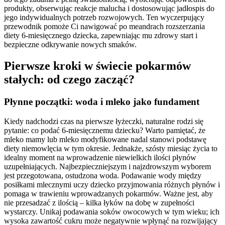
produkty, obserwując reakcje malucha i dostosowując jadłospis do
jego indywidualnych potrzeb rozwojowych. Ten wyczerpujący
przewodnik pomoże Ci nawigować po meandrach rozszerzania
diety 6-miesięcznego dziecka, zapewniając mu zdrowy start i
bezpieczne odkrywanie nowych smaków.
Pierwsze kroki w świecie pokarmów
stałych: od czego zacząć?
Płynne początki: woda i mleko jako fundament
Kiedy nadchodzi czas na pierwsze łyżeczki, naturalne rodzi się
pytanie: co podać 6-miesięcznemu dziecku? Warto pamiętać, że
mleko mamy lub mleko modyfikowane nadal stanowi podstawę
diety niemowlęcia w tym okresie. Jednakże, szósty miesiąc życia to
idealny moment na wprowadzenie niewielkich ilości płynów
uzupełniających. Najbezpieczniejszym i najzdrowszym wyborem
jest przegotowana, ostudzona woda. Podawanie wody między
posiłkami mlecznymi uczy dziecko przyjmowania różnych płynów i
pomaga w trawieniu wprowadzanych pokarmów. Ważne jest, aby
nie przesadzać z ilością – kilka łyków na dobę w zupełności
wystarczy. Unikaj podawania soków owocowych w tym wieku; ich
wysoka zawartość cukru może negatywnie wpłynąć na rozwijający