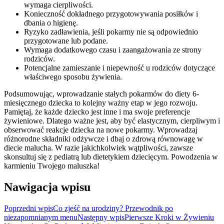
wymaga cierpliwości.
Konieczność dokładnego przygotowywania posiłków i
dbania o higienę.
Ryzyko zadławienia, jeśli pokarmy nie są odpowiednio
przygotowane lub podane.
Wymaga dodatkowego czasu i zaangażowania ze strony
rodziców.
Potencjalne zamieszanie i niepewność u rodziców dotyczące
właściwego sposobu żywienia.
Podsumowując, wprowadzanie stałych pokarmów do diety 6-
miesięcznego dziecka to kolejny ważny etap w jego rozwoju.
Pamiętaj, że każde dziecko jest inne i ma swoje preferencje
żywieniowe. Dlatego ważne jest, aby być elastycznym, cierpliwym i
obserwować reakcje dziecka na nowe pokarmy. Wprowadzaj
różnorodne składniki odżywcze i dbaj o zdrową równowagę w
diecie malucha. W razie jakichkolwiek wątpliwości, zawsze
skonsultuj się z pediatrą lub dietetykiem dziecięcym. Powodzenia w
karmieniu Twojego maluszka!
Nawigacja wpisu
Poprzedni wpis
Co zjeść na urodziny? Przewodnik po
niezapomnianym menu
Następny wpis
Pierwsze Kroki w Żywieniu