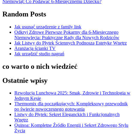
Niemowląt: Co Podawać 6-Miesięcznemu Dziecku?
Random Posts
Jak usunąć urządzenie z family link
Odkryj Zdrowe Pierwsze Pokarmy dla 6-Miesięcznego
Niemowlęcia: Praktyczne Rady dla Nowych Rodziców
Jak Listwy do Płytek Ściennych Podnoszą Estetykę Wnętrz
Aranżacja ścianki TV
Jak urządzić studio nagrań
co warto o nich wiedzieć
Ostatnie wpisy
Rewolucja Lunchowa 2025: Smak, Zdrowie i Technologia w
Jednym Kęsie
Thermomix dla początkujących: Kompleksowy przewodnik
po świecie nowoczesnego gotowania
Listwy do Płytek: Sekret Eleganckich i Funkcjonalnych
Wnętrz
Quinoa: Kompletne Źródło Energii i Sekret Zdrowego Stylu
Życia