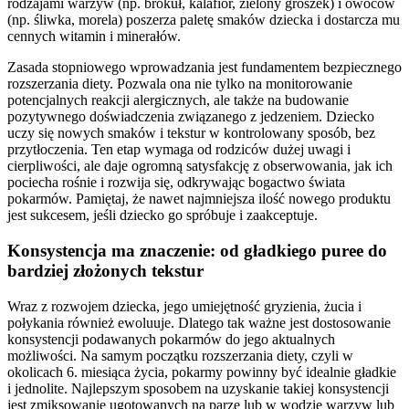
rodzajami warzyw (np. brokuł, kalafior, zielony groszek) i owoców
(np. śliwka, morela) poszerza paletę smaków dziecka i dostarcza mu
cennych witamin i minerałów.
Zasada stopniowego wprowadzania jest fundamentem bezpiecznego
rozszerzania diety. Pozwala ona nie tylko na monitorowanie
potencjalnych reakcji alergicznych, ale także na budowanie
pozytywnego doświadczenia związanego z jedzeniem. Dziecko
uczy się nowych smaków i tekstur w kontrolowany sposób, bez
przytłoczenia. Ten etap wymaga od rodziców dużej uwagi i
cierpliwości, ale daje ogromną satysfakcję z obserwowania, jak ich
pociecha rośnie i rozwija się, odkrywając bogactwo świata
pokarmów. Pamiętaj, że nawet najmniejsza ilość nowego produktu
jest sukcesem, jeśli dziecko go spróbuje i zaakceptuje.
Konsystencja ma znaczenie: od gładkiego puree do
bardziej złożonych tekstur
Wraz z rozwojem dziecka, jego umiejętność gryzienia, żucia i
połykania również ewoluuje. Dlatego tak ważne jest dostosowanie
konsystencji podawanych pokarmów do jego aktualnych
możliwości. Na samym początku rozszerzania diety, czyli w
okolicach 6. miesiąca życia, pokarmy powinny być idealnie gładkie
i jednolite. Najlepszym sposobem na uzyskanie takiej konsystencji
jest zmiksowanie ugotowanych na parze lub w wodzie warzyw lub