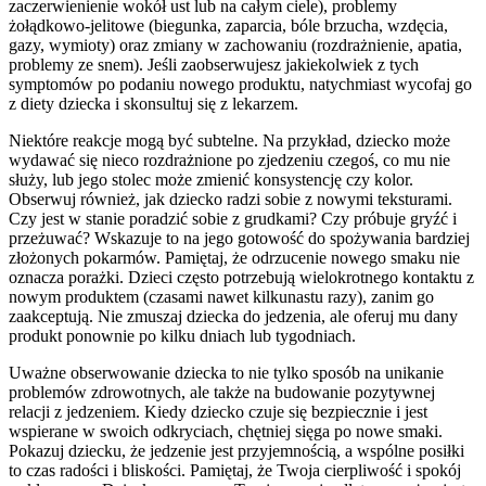
zaczerwienienie wokół ust lub na całym ciele), problemy
żołądkowo-jelitowe (biegunka, zaparcia, bóle brzucha, wzdęcia,
gazy, wymioty) oraz zmiany w zachowaniu (rozdrażnienie, apatia,
problemy ze snem). Jeśli zaobserwujesz jakiekolwiek z tych
symptomów po podaniu nowego produktu, natychmiast wycofaj go
z diety dziecka i skonsultuj się z lekarzem.
Niektóre reakcje mogą być subtelne. Na przykład, dziecko może
wydawać się nieco rozdrażnione po zjedzeniu czegoś, co mu nie
służy, lub jego stolec może zmienić konsystencję czy kolor.
Obserwuj również, jak dziecko radzi sobie z nowymi teksturami.
Czy jest w stanie poradzić sobie z grudkami? Czy próbuje gryźć i
przeżuwać? Wskazuje to na jego gotowość do spożywania bardziej
złożonych pokarmów. Pamiętaj, że odrzucenie nowego smaku nie
oznacza porażki. Dzieci często potrzebują wielokrotnego kontaktu z
nowym produktem (czasami nawet kilkunastu razy), zanim go
zaakceptują. Nie zmuszaj dziecka do jedzenia, ale oferuj mu dany
produkt ponownie po kilku dniach lub tygodniach.
Uważne obserwowanie dziecka to nie tylko sposób na unikanie
problemów zdrowotnych, ale także na budowanie pozytywnej
relacji z jedzeniem. Kiedy dziecko czuje się bezpiecznie i jest
wspierane w swoich odkryciach, chętniej sięga po nowe smaki.
Pokazuj dziecku, że jedzenie jest przyjemnością, a wspólne posiłki
to czas radości i bliskości. Pamiętaj, że Twoja cierpliwość i spokój