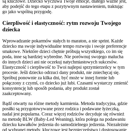
są kluczowe. Dziecko wyczuwa Twoje emocje, dlatego ważne jest,
aby podejść do tego etapu z pozytywnym nastawieniem, traktując
go jako wspólną przygodę.
Cierpliwość i elastyczność: rytm rozwoju Twojego
dziecka
Wprowadzanie pokarmów stałych to maraton, a nie sprint. Każde
dziecko ma swoje indywidualne tempo rozwoju i swoje preferencje
smakowe. Niektóre dzieci chętnie próbują wszystkiego, co im się
poda, inne są bardziej wybredne. Nie porównuj swojego malucha
do innych dzieci ani nie oczekuj natychmiastowych sukcesów.
Elastyczność i cierpliwość to Twoi najlepsi sprzymierzeńcy w tym
procesie. Jeśli dziecko odrzuci dany produkt, nie zniechęcaj się.
Spróbuj ponownie za kilka dni, być może w innej formie lub
połączony z czymś, co dziecko już lubi. Czasami wystarczy zmienić
konsystencję lub sposób podania, aby produkt został
zaakceptowany.
Bądź otwarty na różne metody karmienia. Metoda tradycyjna, gdzie
posiłki są przygotowywane przez rodzica i podawane łyżeczką,
nadal jest popularna. Coraz więcej rodziców decyduje się również
na metodę BLW (Baby-Led Weaning), która polega na podawaniu
dziecku kawałków jedzenia do samodzielnego jedzenia. Niezależnie
od wybranej metody, kluczowe jest bezpieczeństwo i dostosowanie