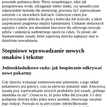
pozostało podstawą diety. Płyny uzupełniające, takie jak
przegotowana woda, odciągnięte mleko matki, czy sporadycznie
odpowiednie herbatki dla niemowląt, powinny być wprowadzane
ostrożnie i w niewielkich ilościach. Głównym celem jest
przyzwyczajenie dziecka do picia z kubeczka lub łyżeczki, a także
zaspokojenie pragnienia między karmieniami. Unikanie słodzonych
napojów i soków jest absolutnie kluczowe dla zdrowego rozwoju
zębów i uniknięcia nadmiernego spożycia cukru. To proste, ale
fundamentalne zasady, które zapewnią dziecku najlepszy start w
dziedzinie nawadniania.
Stopniowe wprowadzanie nowych
smaków i tekstur
Jednoskładnikowe cuda: jak bezpiecznie odkrywać
nowe pokarmy
Gdy dziecko wykazuje zainteresowanie jedzeniem, a jego układ
pokarmowy jest gotowy, czas na pierwsze pokarmy stałe. Kluczową
zasadą przy wprowadzaniu nowych produktów jest zasada „jednego
składnika na raz”. Oznacza to, że przez kilka dni (zwykle 3-5 dni)
podajemy dziecku tylko jeden nowy produkt, obserwując uważnie
jego reakcje. Pozwala to na precyzyjne zidentyfikowanie