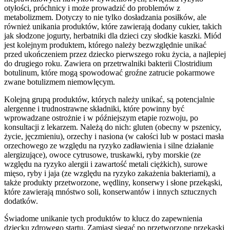
otyłości, próchnicy i może prowadzić do problemów z
metabolizmem. Dotyczy to nie tylko dosładzania posiłków, ale
również unikania produktów, które zawierają dodany cukier, takich
jak słodzone jogurty, herbatniki dla dzieci czy słodkie kaszki. Miód
jest kolejnym produktem, którego należy bezwzględnie unikać
przed ukończeniem przez dziecko pierwszego roku życia, a najlepiej
do drugiego roku. Zawiera on przetrwalniki bakterii Clostridium
botulinum, które mogą spowodować groźne zatrucie pokarmowe
zwane botulizmem niemowlęcym.
Kolejną grupą produktów, których należy unikać, są potencjalnie
alergenne i trudnostrawne składniki, które powinny być
wprowadzane ostrożnie i w późniejszym etapie rozwoju, po
konsultacji z lekarzem. Należą do nich: gluten (obecny w pszenicy,
życie, jęczmieniu), orzechy i nasiona (w całości lub w postaci masła
orzechowego ze względu na ryzyko zadławienia i silne działanie
alergizujące), owoce cytrusowe, truskawki, ryby morskie (ze
względu na ryzyko alergii i zawartość metali ciężkich), surowe
mięso, ryby i jaja (ze względu na ryzyko zakażenia bakteriami), a
także produkty przetworzone, wędliny, konserwy i słone przekąski,
które zawierają mnóstwo soli, konserwantów i innych sztucznych
dodatków.
Świadome unikanie tych produktów to klucz do zapewnienia
dziecku zdrowego startu. Zamiast sięgać po przetworzone przekąski