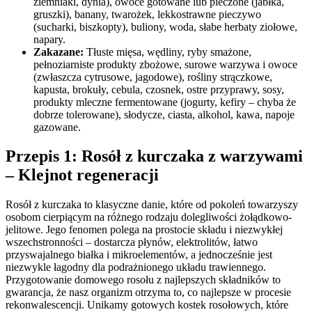
ziemniaki, dynia), owoce gotowane lub pieczone (jabłka,
gruszki), banany, twarożek, lekkostrawne pieczywo
(sucharki, biszkopty), buliony, woda, słabe herbaty ziołowe,
napary.
Zakazane:
Tłuste mięsa, wędliny, ryby smażone,
pełnoziarniste produkty zbożowe, surowe warzywa i owoce
(zwłaszcza cytrusowe, jagodowe), rośliny strączkowe,
kapusta, brokuły, cebula, czosnek, ostre przyprawy, sosy,
produkty mleczne fermentowane (jogurty, kefiry – chyba że
dobrze tolerowane), słodycze, ciasta, alkohol, kawa, napoje
gazowane.
Przepis 1: Rosół z kurczaka z warzywami
– Klejnot regeneracji
Rosół z kurczaka to klasyczne danie, które od pokoleń towarzyszy
osobom cierpiącym na różnego rodzaju dolegliwości żołądkowo-
jelitowe. Jego fenomen polega na prostocie składu i niezwykłej
wszechstronności – dostarcza płynów, elektrolitów, łatwo
przyswajalnego białka i mikroelementów, a jednocześnie jest
niezwykle łagodny dla podrażnionego układu trawiennego.
Przygotowanie domowego rosołu z najlepszych składników to
gwarancja, że nasz organizm otrzyma to, co najlepsze w procesie
rekonwalescencji. Unikamy gotowych kostek rosołowych, które