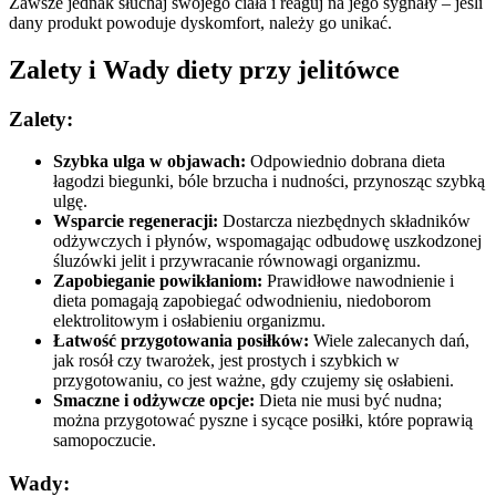
Zawsze jednak słuchaj swojego ciała i reaguj na jego sygnały – jeśli
dany produkt powoduje dyskomfort, należy go unikać.
Zalety i Wady diety przy jelitówce
Zalety:
Szybka ulga w objawach:
Odpowiednio dobrana dieta
łagodzi biegunki, bóle brzucha i nudności, przynosząc szybką
ulgę.
Wsparcie regeneracji:
Dostarcza niezbędnych składników
odżywczych i płynów, wspomagając odbudowę uszkodzonej
śluzówki jelit i przywracanie równowagi organizmu.
Zapobieganie powikłaniom:
Prawidłowe nawodnienie i
dieta pomagają zapobiegać odwodnieniu, niedoborom
elektrolitowym i osłabieniu organizmu.
Łatwość przygotowania posiłków:
Wiele zalecanych dań,
jak rosół czy twarożek, jest prostych i szybkich w
przygotowaniu, co jest ważne, gdy czujemy się osłabieni.
Smaczne i odżywcze opcje:
Dieta nie musi być nudna;
można przygotować pyszne i sycące posiłki, które poprawią
samopoczucie.
Wady: