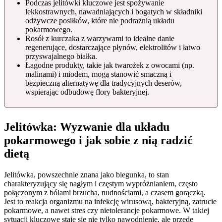
Podczas jelitówki kluczowe jest spożywanie
lekkostrawnych, nawadniających i bogatych w składniki
odżywcze posiłków, które nie podrażnią układu
pokarmowego.
Rosół z kurczaka z warzywami to idealne danie
regenerujące, dostarczające płynów, elektrolitów i łatwo
przyswajalnego białka.
Łagodne produkty, takie jak twarożek z owocami (np.
malinami) i miodem, mogą stanowić smaczną i
bezpieczną alternatywę dla tradycyjnych deserów,
wspierając odbudowę flory bakteryjnej.
Jelitówka: Wyzwanie dla układu
pokarmowego i jak sobie z nią radzić
dietą
Jelitówka, powszechnie znana jako biegunka, to stan
charakteryzujący się nagłym i częstym wypróżnianiem, często
połączonym z bólami brzucha, nudnościami, a czasem gorączką.
Jest to reakcja organizmu na infekcję wirusową, bakteryjną, zatrucie
pokarmowe, a nawet stres czy nietolerancje pokarmowe. W takiej
sytuacji kluczowe staje się nie tylko nawodnienie, ale przede