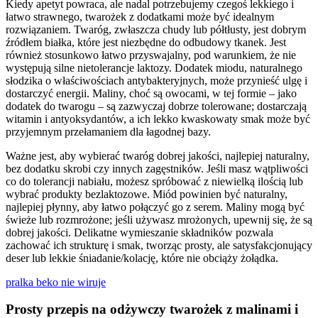
Kiedy apetyt powraca, ale nadal potrzebujemy czegoś lekkiego i
łatwo strawnego, twarożek z dodatkami może być idealnym
rozwiązaniem. Twaróg, zwłaszcza chudy lub półtłusty, jest dobrym
źródłem białka, które jest niezbędne do odbudowy tkanek. Jest
również stosunkowo łatwo przyswajalny, pod warunkiem, że nie
występują silne nietolerancje laktozy. Dodatek miodu, naturalnego
słodzika o właściwościach antybakteryjnych, może przynieść ulgę i
dostarczyć energii. Maliny, choć są owocami, w tej formie – jako
dodatek do twarogu – są zazwyczaj dobrze tolerowane; dostarczają
witamin i antyoksydantów, a ich lekko kwaskowaty smak może być
przyjemnym przełamaniem dla łagodnej bazy.
Ważne jest, aby wybierać twaróg dobrej jakości, najlepiej naturalny,
bez dodatku skrobi czy innych zagęstników. Jeśli masz wątpliwości
co do tolerancji nabiału, możesz spróbować z niewielką ilością lub
wybrać produkty bezlaktozowe. Miód powinien być naturalny,
najlepiej płynny, aby łatwo połączyć go z serem. Maliny mogą być
świeże lub rozmrożone; jeśli używasz mrożonych, upewnij się, że są
dobrej jakości. Delikatne wymieszanie składników pozwala
zachować ich strukturę i smak, tworząc prosty, ale satysfakcjonujący
deser lub lekkie śniadanie/kolację, które nie obciąży żołądka.
pralka beko nie wiruje
Prosty przepis na odżywczy twarożek z malinami i