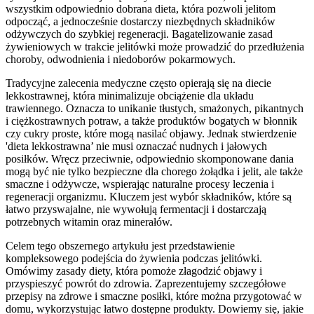
wszystkim odpowiednio dobrana dieta, która pozwoli jelitom
odpocząć, a jednocześnie dostarczy niezbędnych składników
odżywczych do szybkiej regeneracji. Bagatelizowanie zasad
żywieniowych w trakcie jelitówki może prowadzić do przedłużenia
choroby, odwodnienia i niedoborów pokarmowych.
Tradycyjne zalecenia medyczne często opierają się na diecie
lekkostrawnej, która minimalizuje obciążenie dla układu
trawiennego. Oznacza to unikanie tłustych, smażonych, pikantnych
i ciężkostrawnych potraw, a także produktów bogatych w błonnik
czy cukry proste, które mogą nasilać objawy. Jednak stwierdzenie
'dieta lekkostrawna’ nie musi oznaczać nudnych i jałowych
posiłków. Wręcz przeciwnie, odpowiednio skomponowane dania
mogą być nie tylko bezpieczne dla chorego żołądka i jelit, ale także
smaczne i odżywcze, wspierając naturalne procesy leczenia i
regeneracji organizmu. Kluczem jest wybór składników, które są
łatwo przyswajalne, nie wywołują fermentacji i dostarczają
potrzebnych witamin oraz minerałów.
Celem tego obszernego artykułu jest przedstawienie
kompleksowego podejścia do żywienia podczas jelitówki.
Omówimy zasady diety, która pomoże złagodzić objawy i
przyspieszyć powrót do zdrowia. Zaprezentujemy szczegółowe
przepisy na zdrowe i smaczne posiłki, które można przygotować w
domu, wykorzystując łatwo dostępne produkty. Dowiemy się, jakie