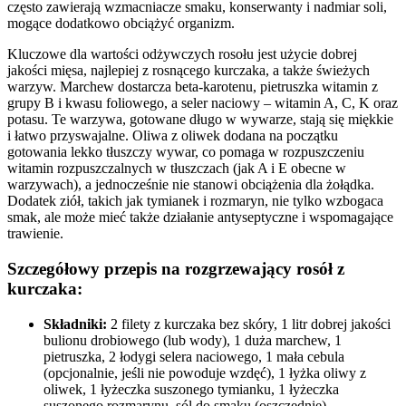
często zawierają wzmacniacze smaku, konserwanty i nadmiar soli,
mogące dodatkowo obciążyć organizm.
Kluczowe dla wartości odżywczych rosołu jest użycie dobrej
jakości mięsa, najlepiej z rosnącego kurczaka, a także świeżych
warzyw. Marchew dostarcza beta-karotenu, pietruszka witamin z
grupy B i kwasu foliowego, a seler naciowy – witamin A, C, K oraz
potasu. Te warzywa, gotowane długo w wywarze, stają się miękkie
i łatwo przyswajalne. Oliwa z oliwek dodana na początku
gotowania lekko tłuszczy wywar, co pomaga w rozpuszczeniu
witamin rozpuszczalnych w tłuszczach (jak A i E obecne w
warzywach), a jednocześnie nie stanowi obciążenia dla żołądka.
Dodatek ziół, takich jak tymianek i rozmaryn, nie tylko wzbogaca
smak, ale może mieć także działanie antyseptyczne i wspomagające
trawienie.
Szczegółowy przepis na rozgrzewający rosół z
kurczaka:
Składniki:
2 filety z kurczaka bez skóry, 1 litr dobrej jakości
bulionu drobiowego (lub wody), 1 duża marchew, 1
pietruszka, 2 łodygi selera naciowego, 1 mała cebula
(opcjonalnie, jeśli nie powoduje wzdęć), 1 łyżka oliwy z
oliwek, 1 łyżeczka suszonego tymianku, 1 łyżeczka
suszonego rozmarynu, sól do smaku (oszczędnie).