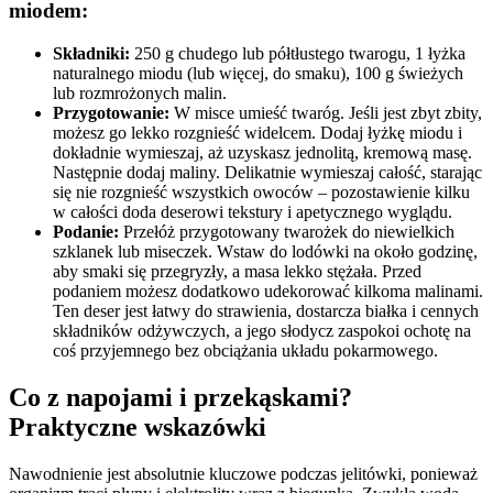
miodem:
Składniki:
250 g chudego lub półtłustego twarogu, 1 łyżka
naturalnego miodu (lub więcej, do smaku), 100 g świeżych
lub rozmrożonych malin.
Przygotowanie:
W misce umieść twaróg. Jeśli jest zbyt zbity,
możesz go lekko rozgnieść widelcem. Dodaj łyżkę miodu i
dokładnie wymieszaj, aż uzyskasz jednolitą, kremową masę.
Następnie dodaj maliny. Delikatnie wymieszaj całość, starając
się nie rozgnieść wszystkich owoców – pozostawienie kilku
w całości doda deserowi tekstury i apetycznego wyglądu.
Podanie:
Przełóż przygotowany twarożek do niewielkich
szklanek lub miseczek. Wstaw do lodówki na około godzinę,
aby smaki się przegryzły, a masa lekko stężała. Przed
podaniem możesz dodatkowo udekorować kilkoma malinami.
Ten deser jest łatwy do strawienia, dostarcza białka i cennych
składników odżywczych, a jego słodycz zaspokoi ochotę na
coś przyjemnego bez obciążania układu pokarmowego.
Co z napojami i przekąskami?
Praktyczne wskazówki
Nawodnienie jest absolutnie kluczowe podczas jelitówki, ponieważ