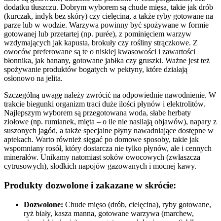
dodatku tłuszczu. Dobrym wyborem są chude mięsa, takie jak drób
(kurczak, indyk bez skóry) czy cielęcina, a także ryby gotowane na
parze lub w wodzie. Warzywa powinny być spożywane w formie
gotowanej lub przetartej (np. purée), z pominięciem warzyw
wzdymających jak kapusta, brokuły czy rośliny strączkowe. Z
owoców preferowane są te o niskiej kwasowości i zawartości
błonnika, jak banany, gotowane jabłka czy gruszki. Ważne jest też
spożywanie produktów bogatych w pektyny, które działają
osłonowo na jelita.
Szczególną uwagę należy zwrócić na odpowiednie nawodnienie. W
trakcie biegunki organizm traci duże ilości płynów i elektrolitów.
Najlepszym wyborem są przegotowana woda, słabe herbaty
ziołowe (np. rumianek, mięta – o ile nie nasilają objawów), napary z
suszonych jagód, a także specjalne płyny nawadniające dostępne w
aptekach. Warto również sięgać po domowe sposoby, takie jak
wspomniany rosół, który dostarcza nie tylko płynów, ale i cennych
minerałów. Unikamy natomiast soków owocowych (zwłaszcza
cytrusowych), słodkich napojów gazowanych i mocnej kawy.
Produkty dozwolone i zakazane w skrócie:
Dozwolone:
Chude mięso (drób, cielęcina), ryby gotowane,
ryż biały, kasza manna, gotowane warzywa (marchew,