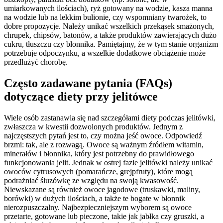
umiarkowanych ilościach), ryż gotowany na wodzie, kasza manna
na wodzie lub na lekkim bulionie, czy wspomniany twarożek, to
dobre propozycje. Należy unikać wszelkich przekąsek smażonych,
chrupek, chipsów, batonów, a także produktów zawierających dużo
cukru, tłuszczu czy błonnika. Pamiętajmy, że w tym stanie organizm
potrzebuje odpoczynku, a wszelkie dodatkowe obciążenie może
przedłużyć chorobę.
Często zadawane pytania (FAQs)
dotyczące diety przy jelitówce
Wiele osób zastanawia się nad szczegółami diety podczas jelitówki,
zwłaszcza w kwestii dozwolonych produktów. Jednym z
najczęstszych pytań jest to, czy można jeść owoce. Odpowiedź
brzmi: tak, ale z rozwagą. Owoce są ważnym źródłem witamin,
minerałów i błonnika, który jest potrzebny do prawidłowego
funkcjonowania jelit. Jednak w ostrej fazie jelitówki należy unikać
owoców cytrusowych (pomarańcze, grejpfruty), które mogą
podrażniać śluzówkę ze względu na swoją kwasowość.
Niewskazane są również owoce jagodowe (truskawki, maliny,
borówki) w dużych ilościach, a także te bogate w błonnik
nierozpuszczalny. Najbezpieczniejszym wyborem są owoce
przetarte, gotowane lub pieczone, takie jak jabłka czy gruszki, a