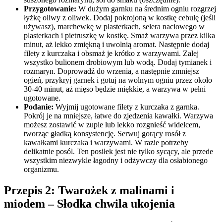
Przygotowanie:
W dużym garnku na średnim ogniu rozgrzej
łyżkę oliwy z oliwek. Dodaj pokrojoną w kostkę cebulę (jeśli
używasz), marchewkę w plasterkach, selera naciowego w
plasterkach i pietruszkę w kostkę. Smaż warzywa przez kilka
minut, aż lekko zmiękną i uwolnią aromat. Następnie dodaj
filety z kurczaka i obsmaż je krótko z warzywami. Zalej
wszystko bulionem drobiowym lub wodą. Dodaj tymianek i
rozmaryn. Doprowadź do wrzenia, a następnie zmniejsz
ogień, przykryj garnek i gotuj na wolnym ogniu przez około
30-40 minut, aż mięso będzie miękkie, a warzywa w pełni
ugotowane.
Podanie:
Wyjmij ugotowane filety z kurczaka z garnka.
Pokrój je na mniejsze, łatwe do zjedzenia kawałki. Warzywa
możesz zostawić w zupie lub lekko rozgnieść widelcem,
tworząc gładką konsystencję. Serwuj gorący rosół z
kawałkami kurczaka i warzywami. W razie potrzeby
delikatnie posól. Ten posiłek jest nie tylko sycący, ale przede
wszystkim niezwykle łagodny i odżywczy dla osłabionego
organizmu.
Przepis 2: Twarożek z malinami i
miodem – Słodka chwila ukojenia