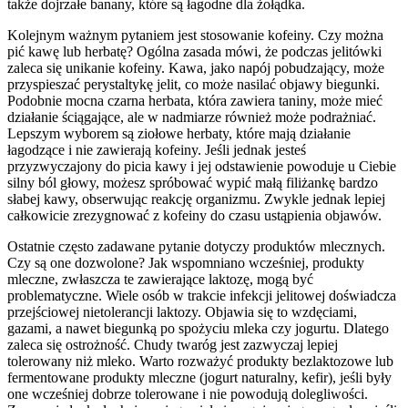
także dojrzałe banany, które są łagodne dla żołądka.
Kolejnym ważnym pytaniem jest stosowanie kofeiny. Czy można
pić kawę lub herbatę? Ogólna zasada mówi, że podczas jelitówki
zaleca się unikanie kofeiny. Kawa, jako napój pobudzający, może
przyspieszać perystaltykę jelit, co może nasilać objawy biegunki.
Podobnie mocna czarna herbata, która zawiera taniny, może mieć
działanie ściągające, ale w nadmiarze również może podrażniać.
Lepszym wyborem są ziołowe herbaty, które mają działanie
łagodzące i nie zawierają kofeiny. Jeśli jednak jesteś
przyzwyczajony do picia kawy i jej odstawienie powoduje u Ciebie
silny ból głowy, możesz spróbować wypić małą filiżankę bardzo
słabej kawy, obserwując reakcję organizmu. Zwykle jednak lepiej
całkowicie zrezygnować z kofeiny do czasu ustąpienia objawów.
Ostatnie często zadawane pytanie dotyczy produktów mlecznych.
Czy są one dozwolone? Jak wspomniano wcześniej, produkty
mleczne, zwłaszcza te zawierające laktozę, mogą być
problematyczne. Wiele osób w trakcie infekcji jelitowej doświadcza
przejściowej nietolerancji laktozy. Objawia się to wzdęciami,
gazami, a nawet biegunką po spożyciu mleka czy jogurtu. Dlatego
zaleca się ostrożność. Chudy twaróg jest zazwyczaj lepiej
tolerowany niż mleko. Warto rozważyć produkty bezlaktozowe lub
fermentowane produkty mleczne (jogurt naturalny, kefir), jeśli były
one wcześniej dobrze tolerowane i nie powodują dolegliwości.