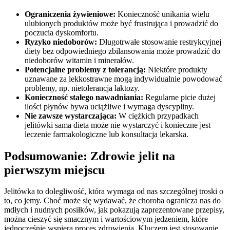
Ograniczenia żywieniowe:
Konieczność unikania wielu
ulubionych produktów może być frustrująca i prowadzić do
poczucia dyskomfortu.
Ryzyko niedoborów:
Długotrwałe stosowanie restrykcyjnej
diety bez odpowiedniego zbilansowania może prowadzić do
niedoborów witamin i minerałów.
Potencjalne problemy z tolerancją:
Niektóre produkty
uznawane za lekkostrawne mogą indywidualnie powodować
problemy, np. nietolerancja laktozy.
Konieczność stałego nawadniania:
Regularne picie dużej
ilości płynów bywa uciążliwe i wymaga dyscypliny.
Nie zawsze wystarczająca:
W ciężkich przypadkach
jelitówki sama dieta może nie wystarczyć i konieczne jest
leczenie farmakologiczne lub konsultacja lekarska.
Podsumowanie: Zdrowie jelit na
pierwszym miejscu
Jelitówka to dolegliwość, która wymaga od nas szczególnej troski o
to, co jemy. Choć może się wydawać, że choroba ogranicza nas do
mdłych i nudnych posiłków, jak pokazują zaprezentowane przepisy,
można cieszyć się smacznym i wartościowym jedzeniem, które
jednocześnie wspiera proces zdrowienia. Kluczem jest stosowanie