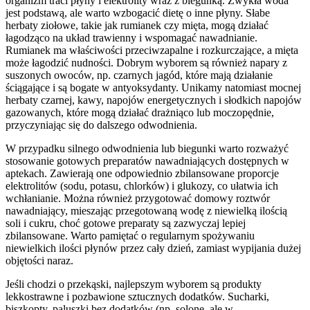
organizm traci płyny i elektrolity wraz z biegunką. Zwykła woda
jest podstawą, ale warto wzbogacić dietę o inne płyny. Słabe
herbaty ziołowe, takie jak rumianek czy mięta, mogą działać
łagodząco na układ trawienny i wspomagać nawadnianie.
Rumianek ma właściwości przeciwzapalne i rozkurczające, a mięta
może łagodzić nudności. Dobrym wyborem są również napary z
suszonych owoców, np. czarnych jagód, które mają działanie
ściągające i są bogate w antyoksydanty. Unikamy natomiast mocnej
herbaty czarnej, kawy, napojów energetycznych i słodkich napojów
gazowanych, które mogą działać drażniąco lub moczopędnie,
przyczyniając się do dalszego odwodnienia.
W przypadku silnego odwodnienia lub biegunki warto rozważyć
stosowanie gotowych preparatów nawadniających dostępnych w
aptekach. Zawierają one odpowiednio zbilansowane proporcje
elektrolitów (sodu, potasu, chlorków) i glukozy, co ułatwia ich
wchłanianie. Można również przygotować domowy roztwór
nawadniający, mieszając przegotowaną wodę z niewielką ilością
soli i cukru, choć gotowe preparaty są zazwyczaj lepiej
zbilansowane. Warto pamiętać o regularnym spożywaniu
niewielkich ilości płynów przez cały dzień, zamiast wypijania dużej
objętości naraz.
Jeśli chodzi o przekąski, najlepszym wyborem są produkty
lekkostrawne i pozbawione sztucznych dodatków. Sucharki,
biszkopty, paluszki bez dodatków (np. solone, ale w