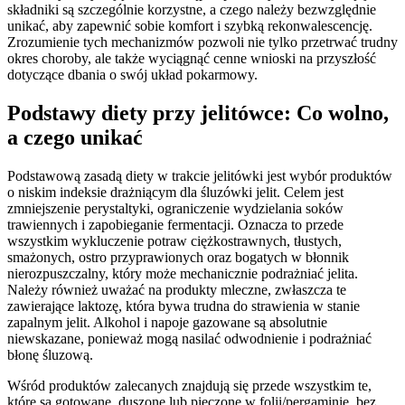
składniki są szczególnie korzystne, a czego należy bezwzględnie
unikać, aby zapewnić sobie komfort i szybką rekonwalescencję.
Zrozumienie tych mechanizmów pozwoli nie tylko przetrwać trudny
okres choroby, ale także wyciągnąć cenne wnioski na przyszłość
dotyczące dbania o swój układ pokarmowy.
Podstawy diety przy jelitówce: Co wolno,
a czego unikać
Podstawową zasadą diety w trakcie jelitówki jest wybór produktów
o niskim indeksie drażniącym dla śluzówki jelit. Celem jest
zmniejszenie perystaltyki, ograniczenie wydzielania soków
trawiennych i zapobieganie fermentacji. Oznacza to przede
wszystkim wykluczenie potraw ciężkostrawnych, tłustych,
smażonych, ostro przyprawionych oraz bogatych w błonnik
nierozpuszczalny, który może mechanicznie podrażniać jelita.
Należy również uważać na produkty mleczne, zwłaszcza te
zawierające laktozę, która bywa trudna do strawienia w stanie
zapalnym jelit. Alkohol i napoje gazowane są absolutnie
niewskazane, ponieważ mogą nasilać odwodnienie i podrażniać
błonę śluzową.
Wśród produktów zalecanych znajdują się przede wszystkim te,
które są gotowane, duszone lub pieczone w folii/pergaminie, bez