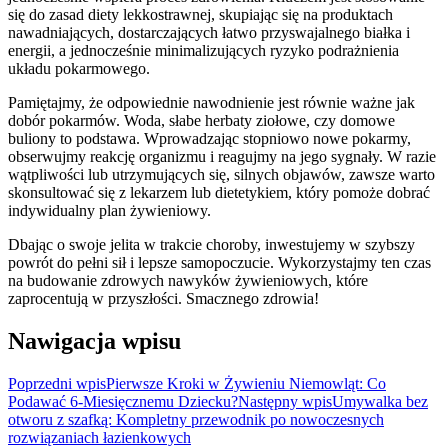
się do zasad diety lekkostrawnej, skupiając się na produktach
nawadniających, dostarczających łatwo przyswajalnego białka i
energii, a jednocześnie minimalizujących ryzyko podrażnienia
układu pokarmowego.
Pamiętajmy, że odpowiednie nawodnienie jest równie ważne jak
dobór pokarmów. Woda, słabe herbaty ziołowe, czy domowe
buliony to podstawa. Wprowadzając stopniowo nowe pokarmy,
obserwujmy reakcję organizmu i reagujmy na jego sygnały. W razie
wątpliwości lub utrzymujących się, silnych objawów, zawsze warto
skonsultować się z lekarzem lub dietetykiem, który pomoże dobrać
indywidualny plan żywieniowy.
Dbając o swoje jelita w trakcie choroby, inwestujemy w szybszy
powrót do pełni sił i lepsze samopoczucie. Wykorzystajmy ten czas
na budowanie zdrowych nawyków żywieniowych, które
zaprocentują w przyszłości. Smacznego zdrowia!
Nawigacja wpisu
Poprzedni wpis
Pierwsze Kroki w Żywieniu Niemowląt: Co
Podawać 6-Miesięcznemu Dziecku?
Następny wpis
Umywalka bez
otworu z szafką: Kompletny przewodnik po nowoczesnych
rozwiązaniach łazienkowych