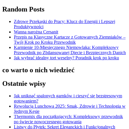
Random Posts
Zdrowe Przekąski do Pracy: Klucz do Energii i Lepszej
Produktywności
Wanna narożna Cersanit
Przepis na Klasyczne Kartacze z Gotowanych Ziemniaków –
Twój Krok po Kroku Przewodnik
Karmienie 10-Miesięcznego Niemowlaka: Kompleksowy
Przewodnik po Zbilansowanej Diecie i Bezpiecznych Danich
Jak wybrać idealny tort weselny? Poradnik krok po kroku
co warto o nich wiedzieć
Ostatnie wpisy
Jak uniknąć spalonych garnków i cieszyć się bezstresowym
gotowaniem?
Rewolucja Lunchowa 2025: Smak, Zdrowie i Technologia w
Jednym Kęsie
Thermomix dla początkujących: Kompleksowy przewodnik
po świecie nowoczesnego gotowania
Listwy do Płytek: Sekret Eleganckich i Funkcjonalnych