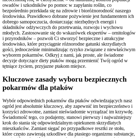
owadów i szkodników po pomoc w zapylaniu roślin, co
bezpośrednio przekłada się na zdrowie i bioróżnorodność naszego
środowiska. Prawidłowo dobrane pożywienie jest fundamentem ich
dobrego samopoczucia, dostarczając niezbędnych energii i
składników odżywczych do przetrwania, rozwoju i wychowu
młodych. Zastosowanie się do wskazówek ekspertów – ornitologów
i przyrodników – pozwoli Ci stworzyć bezpieczne i atrakcyjne
środowisko, które przyciągnie różnorodne gatunki skrzydlatych
gości, jednocześnie minimalizując ryzyko związane z niewłaściwym
wyborem pokarmów. Odkryj z nami, jak proste, ale świadome
decyzje dotyczące diety ptaków mogą przemienić Twój ogród w
tętniące życiem, przyjazne ptakom miejsce.
Kluczowe zasady wyboru bezpiecznych
pokarmów dla ptaków
Wybór odpowiednich pokarmów dla ptaków odwiedzających nasz
ogród jest absolutnie kluczowy, aby zapewnić im bezpieczeństwo i
korzyści zdrowotne, zamiast nieświadomie wyrządzać im krzywdę.
Świadomość tego, co podajemy, stanowi pierwszy i najważniejszy
krok do stania się odpowiedzialnym opiekunem skrzydlatych
mieszkańców. Zamiast sięgać po przypadkowe resztki ze stołu,
które często zawierają szkodliwe dla ptasiego organizmu substancje,