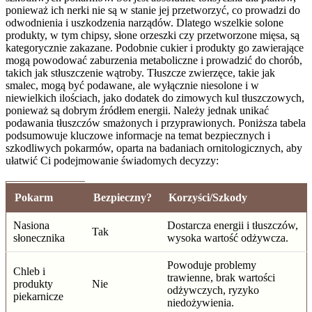
ponieważ ich nerki nie są w stanie jej przetworzyć, co prowadzi do
odwodnienia i uszkodzenia narządów. Dlatego wszelkie solone
produkty, w tym chipsy, słone orzeszki czy przetworzone mięsa, są
kategorycznie zakazane. Podobnie cukier i produkty go zawierające
mogą powodować zaburzenia metaboliczne i prowadzić do chorób,
takich jak stłuszczenie wątroby. Tłuszcze zwierzęce, takie jak
smalec, mogą być podawane, ale wyłącznie niesolone i w
niewielkich ilościach, jako dodatek do zimowych kul tłuszczowych,
ponieważ są dobrym źródłem energii. Należy jednak unikać
podawania tłuszczów smażonych i przyprawionych. Poniższa tabela
podsumowuje kluczowe informacje na temat bezpiecznych i
szkodliwych pokarmów, oparta na badaniach ornitologicznych, aby
ułatwić Ci podejmowanie świadomych decyzzy:
Pokarm
Bezpieczny?
Korzyści/Szkody
Nasiona
Dostarcza energii i tłuszczów,
Tak
słonecznika
wysoka wartość odżywcza.
Powoduje problemy
Chleb i
trawienne, brak wartości
produkty
Nie
odżywczych, ryzyko
piekarnicze
niedożywienia.