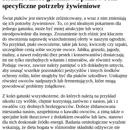
specyficzne potrzeby żywieniowe
Świat ptaków jest niezwykle zróżnicowany, a wraz z nim zmieniają
się ich potrzeby żywieniowe. To, co jest idealnym pokarmem dla
jednego gatunku, może być mniej atrakcyjne lub wręcz
nieodpowiednie dla innego. Zrozumienie tych różnic jest kluczem
do stworzenia naprawdę wszechstronnej oferty w naszym ogrodzie.
Na przykład, ptaki owocożerne, takie jak kosy, kwiczoły czy szpaki,
szczególnie cenią sobie soczyste owoce. Jabłka, gruszki, jagody,
maliny, a nawet rodzynki (bez pestek i konserwantów) dostarczają
im nie tylko niezbędnych witamin i minerałów, ale również wody.
Podając owoce, zawsze należy pamiętać o ich dokładnym umyciu,
aby usunąć wszelkie pozostałości pestycydów i innych środków
ochrony roślin, które mogłyby być dla ptaków szkodliwe. Unikajmy
również owoców nadpsutych lub fermentujących, które mogą
powodować problemy żołądkowe.
Z kolei gatunki wszystkożerne, do których należą na przykład
sikorki czy wróble, chętnie korzystają zarówno z nasion, jak i z
owadów czy drobnych bezkręgowców. Dobrze zbilansowana
mieszanka nasion, uzupełniona o kawałki owoców, a zimą także o
specjalne kule tłuszczowe z dodatkiem owadów lub larw, stanowi
dla nich doskonałe źródło energii. Badania ornitologiczne wyraźnie
wskazują, że dieta bogata w różnorodne składniki odżywcze nie