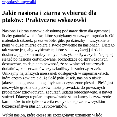
wysokość umywalki
Jakie nasiona i ziarna wybierać dla
ptaków: Praktyczne wskazówki
Nasiona i ziarna stanowią absolutną podstawę diety dla ogromnej
liczby gatunków ptaków, które spotykamy w naszych ogrodach. Od
maleńkich sikorek, przez wróble, gile, po dzierzby – wszystkie te
ptaki w dużej mierze opierają swoje żywienie na nasionach. Dlatego
tak ważne jest, aby wybierać te, które są najwyższej jakości i
dostarczają ptakom maksymalnych korzyści odżywczych. Najlepiej
sięgać po nasiona certyfikowane, pochodzące od sprawdzonych
dostawców, co daje nam pewność, że są wolne od sztucznych
dodatków, konserwantów czy szkodliwych zanieczyszczeń.
Unikajmy najtańszych mieszanek dostępnych w supermarketach,
które często zawierają dużą ilość pyłu, łusek, nasion o niskiej
jakości, a co gorsza – mogą być zanieczyszczone pleśnią. Pleśń jest
niezwykle groźna dla ptaków, może prowadzić do poważnych
problemów zdrowotnych, zaburzeń układu oddechowego, a nawet
śmierci. Dlatego regularne sprawdzanie stanu karmy i czyszczenie
karmników to nie tylko kwestia estetyki, ale przede wszystkim
bezpieczeństwa ptasich użytkowników.
Wśród nasion, które cieszą się szczególnym uznaniem wśród