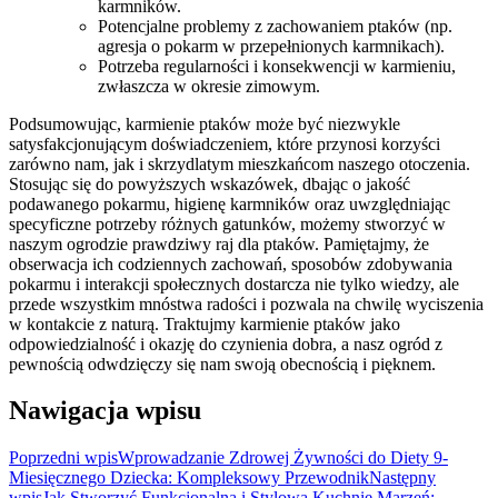
karmników.
Potencjalne problemy z zachowaniem ptaków (np.
agresja o pokarm w przepełnionych karmnikach).
Potrzeba regularności i konsekwencji w karmieniu,
zwłaszcza w okresie zimowym.
Podsumowując, karmienie ptaków może być niezwykle
satysfakcjonującym doświadczeniem, które przynosi korzyści
zarówno nam, jak i skrzydlatym mieszkańcom naszego otoczenia.
Stosując się do powyższych wskazówek, dbając o jakość
podawanego pokarmu, higienę karmników oraz uwzględniając
specyficzne potrzeby różnych gatunków, możemy stworzyć w
naszym ogrodzie prawdziwy raj dla ptaków. Pamiętajmy, że
obserwacja ich codziennych zachowań, sposobów zdobywania
pokarmu i interakcji społecznych dostarcza nie tylko wiedzy, ale
przede wszystkim mnóstwa radości i pozwala na chwilę wyciszenia
w kontakcie z naturą. Traktujmy karmienie ptaków jako
odpowiedzialność i okazję do czynienia dobra, a nasz ogród z
pewnością odwdzięczy się nam swoją obecnością i pięknem.
Nawigacja wpisu
Poprzedni wpis
Wprowadzanie Zdrowej Żywności do Diety 9-
Miesięcznego Dziecka: Kompleksowy Przewodnik
Następny
wpis
Jak Stworzyć Funkcjonalną i Stylową Kuchnię Marzeń: