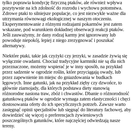
tylko poprawia kondycję fizyczną ptaków, ale również wpływa
pozytywnie na ich zdolność do rozrodu i wychowu potomstwa.
Zdrowe ptaki to silniejsze populacje, co jest niezwykle ważne dla
utrzymania równowagi ekologicznej w naszym otoczeniu.
Eksperymentowanie z różnymi rodzajami pokarmów jest zatem
wskazane, pod warunkiem dokładnej obserwacji reakcji ptaków.
Jeśli zauważymy, że dany rodzaj karmy jest ignorowany lub
powoduje niepokój, lepiej z niego zrezygnować i poszukać
alternatywy.
Niektóre ptaki, takie jak czyżyki czy jerzyki, w zasadzie żywią się
wyłącznie owadami. Chociaż tradycyjne karmniki nie są dla nich
przeznaczone, możemy wspierać je w inny sposób, na przykład
przez sadzenie w ogrodzie roślin, które przyciągają owady, lub
przez zapewnienie im miejsc do gniazdowania w budkach
lęgowych. Inne gatunki, jak na przykład zięby czy dzwońce, to
głównie ziarnojady, dla których podstawa diety stanowią
różnorodne nasiona traw, zbóż i chwastów. Dbanie o różnorodność
gatunkową ptaków w ogrodzie wymaga zatem elastyczności i chęci
dostosowania oferty do ich specyficznych potrzeb. Zawsze warto
zasięgnąć opinii specjalistów lub sięgnąć do literatury fachowej, aby
dowiedzieć się więcej o preferencjach żywieniowych
poszczególnych gatunków, które najczęściej odwiedzają nasze
tereny.