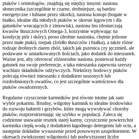
ptaków i ornitologów, znajdują się między innymi: nasiona
słonecznika (szczególnie te czarne, drobniejsze, są bardzo
energetyczne i lubiane przez sikorki), nasiona konopi (bogate w
białko, idealne dla młodych ptaków w okresie lęgowym i dla
gatunków wracających z zimowisk), nasiona lnu (dostarczają
kwasów tłuszczowych Omega-3, korzystnie wpływając na
kondycję piór i skóry), proso (drobne nasionka, chętnie jedzone
przez małe ptaki), rzepak (źródło tłuszczów i białka), a także różne
rodzaje drobnych ziaren zbóż, takich jak pszenica czy jęczmień, ale
podawane w umiarkowanych ilościach, jako dodatek do mieszanek.
Ważne jest, aby oferować różnorodne nasiona, ponieważ każdy
gatunek ma swoje preferencje, a taka mieszanka zapewnia szerszy
wachlarz składników odżywczych. Niektórzy hodowcy ptaków
polecają również mieszanki z dodatkiem suszonych lub
rozdrobnionych owadów, co jest szczególnie wartościowe dla
ptaków owadożernych.
Regularne czyszczenie karmników jest równie istotne jak sam
wybór pokarmu. Brudny, wilgotny karmnik to idealne środowisko
do rozwoju bakterii i grzybów, które mogą wywoływać choroby
ptaków, rozprzestrzeniając się szybko w populacji. Zaleca się
codzienne usuwanie resztek starej karmy, czyszczenie powierzchni
karmnika ciepłą wodą z dodatkiem łagodnego detergentu lub octu, a
następnie dokładne wysuszenie przed ponownym uzupełnieniem. W
okresach zwiększonej wilgotności lub podwyższonej liczby