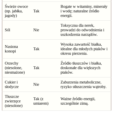
Świeże owoce
Bogate w witaminy, minerały
(np. jabłka,
Tak
i wodę; naturalne źródło
jagody)
energii.
Toksyczna dla nerek,
Sól
Nie
prowadzi do odwodnienia i
uszkodzenia narządów.
Wysoka zawartość białka,
Nasiona
Tak
idealne dla młodych ptaków i
konopi
okresu pierzenia.
Orzechy
Źródło tłuszczów i białka,
(niesolone,
Tak
doskonałe dla większych
niesmażone)
ptaków.
Cukier i
Zaburzenia metaboliczne,
Nie
słodycze
ryzyko stłuszczenia wątroby.
Tłuszcze
Tak (z
Ważne źródło energii,
zwierzęce
umiarem)
szczególnie zimą.
(niesolone)