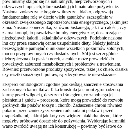
powinniśmy skupić się na naturalnych, nieprzetworzonych i
odżywczych opcjach, które naśladują ich naturalne pożywienie.
Nasiona, zwłaszcza te bogate w tłuszcze i białko, odgrywają
fundamentalną rolę w diecie wielu gatunków, szczególnie w
okresach zwiększonego zapotrzebowania energetycznego, jakim jest
zima. Nasiona słonecznika, zarówno łuskanego, jak i w całości, czy
ziarna konopi, to prawdziwe bomby energetyczne, dostarczające
niezbędnych kalorii i składników odżywczych. Podobnie nasiona
lnu czy prosa stanowią cenne uzupełnienie diety. Należy jednak
bezwzględnie pamiętać o unikanie wszelkich pokarmów solonych,
mocno przyprawionych czy dosładzanych. Sól jest szczególnie
niebezpieczna dla ptasich nerek, a cukier może prowadzić do
poważnych zaburzeń metabolicznych i problemów z trawieniem.
Również przetworzone produkty spożywcze, takie jak chleb, ciastka
czy resztki smażonych potraw, są zdecydowanie niewskazane.
Eksperci ornitologiczni zgodnie podkreślają znaczenie stosowania
zadaszonych karmników. Taka konstrukcja chroni zgromadzoną
karmę przed wilgocią, deszczem i śniegiem, co zapobiega jej
pleśnieniu i gniciu – procesom, które mogą prowadzić do rozwoju
groźnych dla ptaków toksyn i chorób. Zadaszenie chroni również
pokarm przed zanieczyszczeniem odchodami ptaków i przed
drapieżnikami, takimi jak koty czy większe ptaki drapieżne, które
mogłyby próbować dostać się do pożywienia. Wybierając karmniki,
warto zwrócić uwagę na ich konstrukcję – powinny być łatwe do