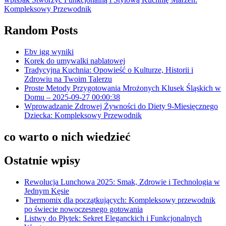
Kompleksowy Przewodnik
Random Posts
Ebv igg wyniki
Korek do umywalki nablatowej
Tradycyjna Kuchnia: Opowieść o Kulturze, Historii i
Zdrowiu na Twoim Talerzu
Proste Metody Przygotowania Mrożonych Klusek Śląskich w
Domu – 2025-09-27 00:00:38
Wprowadzanie Zdrowej Żywności do Diety 9-Miesięcznego
Dziecka: Kompleksowy Przewodnik
co warto o nich wiedzieć
Ostatnie wpisy
Rewolucja Lunchowa 2025: Smak, Zdrowie i Technologia w
Jednym Kęsie
Thermomix dla początkujących: Kompleksowy przewodnik
po świecie nowoczesnego gotowania
Listwy do Płytek: Sekret Eleganckich i Funkcjonalnych