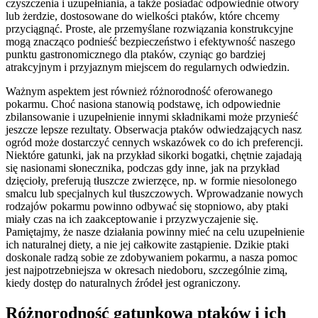
czyszczenia i uzupełniania, a także posiadać odpowiednie otwory
lub żerdzie, dostosowane do wielkości ptaków, które chcemy
przyciągnąć. Proste, ale przemyślane rozwiązania konstrukcyjne
mogą znacząco podnieść bezpieczeństwo i efektywność naszego
punktu gastronomicznego dla ptaków, czyniąc go bardziej
atrakcyjnym i przyjaznym miejscem do regularnych odwiedzin.
Ważnym aspektem jest również różnorodność oferowanego
pokarmu. Choć nasiona stanowią podstawę, ich odpowiednie
zbilansowanie i uzupełnienie innymi składnikami może przynieść
jeszcze lepsze rezultaty. Obserwacja ptaków odwiedzających nasz
ogród może dostarczyć cennych wskazówek co do ich preferencji.
Niektóre gatunki, jak na przykład sikorki bogatki, chętnie zajadają
się nasionami słonecznika, podczas gdy inne, jak na przykład
dzięcioły, preferują tłuszcze zwierzęce, np. w formie niesolonego
smalcu lub specjalnych kul tłuszczowych. Wprowadzanie nowych
rodzajów pokarmu powinno odbywać się stopniowo, aby ptaki
miały czas na ich zaakceptowanie i przyzwyczajenie się.
Pamiętajmy, że nasze działania powinny mieć na celu uzupełnienie
ich naturalnej diety, a nie jej całkowite zastąpienie. Dzikie ptaki
doskonale radzą sobie ze zdobywaniem pokarmu, a nasza pomoc
jest najpotrzebniejsza w okresach niedoboru, szczególnie zimą,
kiedy dostęp do naturalnych źródeł jest ograniczony.
Różnorodność gatunkowa ptaków i ich