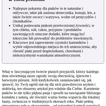
Najlepsze pokarmy dla ptaków to te naturalne i
odżywcze, takie jak nasiona słonecznika, konopi, len, a
także świeże owoce i warzywa, wolne od pestycydów i
chemikaliów.
Unikaj podawania ptakom przetworzonej żywności, w
tym chleba, soli, cukru, przypraw i produktów
zawierających sztuczne dodatki, które mogą być
toksyczne lub prowadzić do problemów trawiennych.
Kluczowe jest zapewnienie czystości karmników i
wybór odpowiedniego miejsca do ich umieszczenia, aby
chronić ptaki przed drapieżnikami, chorobami i
niekorzystnymi warunkami atmosferycznymi.
Witaj w fascynującym świecie ptasich przyjaciół, którzy każdego
dnia uświetniają nasze ogrody swoją obecnością, śpiewem i
barwnymi piórami. Jeśli kiedykolwiek zastanawiałeś się, jak
sprawić, by Twój ogród stał się dla nich prawdziwym azylem i
stołówką, ten obszerny artykuł jest właśnie dla Ciebie. Karmienie
ptaków to nie tylko piękna pasja i sposób na nawiązanie bliższego
kontaktu z naturą, ale również ważna forma wsparcia dla lokalnej
fauny, zwłaszcza w trudniejszych okresach roku. Ptaki pełnią
nieocenioną rolę w ekosystemie – od naturalnej kontroli populacji