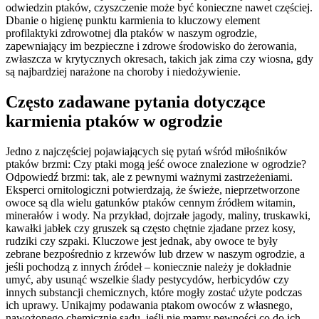
odwiedzin ptaków, czyszczenie może być konieczne nawet częściej.
Dbanie o higienę punktu karmienia to kluczowy element
profilaktyki zdrowotnej dla ptaków w naszym ogrodzie,
zapewniający im bezpieczne i zdrowe środowisko do żerowania,
zwłaszcza w krytycznych okresach, takich jak zima czy wiosna, gdy
są najbardziej narażone na choroby i niedożywienie.
Często zadawane pytania dotyczące
karmienia ptaków w ogrodzie
Jedno z najczęściej pojawiających się pytań wśród miłośników
ptaków brzmi: Czy ptaki mogą jeść owoce znalezione w ogrodzie?
Odpowiedź brzmi: tak, ale z pewnymi ważnymi zastrzeżeniami.
Eksperci ornitologiczni potwierdzają, że świeże, nieprzetworzone
owoce są dla wielu gatunków ptaków cennym źródłem witamin,
minerałów i wody. Na przykład, dojrzałe jagody, maliny, truskawki,
kawałki jabłek czy gruszek są często chętnie zjadane przez kosy,
rudziki czy szpaki. Kluczowe jest jednak, aby owoce te były
zebrane bezpośrednio z krzewów lub drzew w naszym ogrodzie, a
jeśli pochodzą z innych źródeł – koniecznie należy je dokładnie
umyć, aby usunąć wszelkie ślady pestycydów, herbicydów czy
innych substancji chemicznych, które mogły zostać użyte podczas
ich uprawy. Unikajmy podawania ptakom owoców z własnego,
nawożonego chemicznie sadu, jeśli nie mamy pewności co do ich