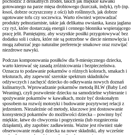
pochodzić z delikatnych źródeł, takich jak miękkie kawałki
gotowanego na parze mięsa drobiowego (kurczak, indyk), ryb (np.
łosoś, dobrze oczyszczony z ości) lub roślinnych, jak dobrze
ugotowane tofu czy soczewica. Warto również wprowadzać
produkty pełnoziarniste, takie jak delikatna owsianka, kasza jaglana
czy ryż, które dostarczają energii i cennego błonnika wspierającego
pracę jelit. Pamiętajmy, aby wszystkie posiłki przygotowywać bez
dodatku soli i cukru, które nie są potrzebne w diecie niemowlęcia i
mogą zaburzać jego naturalne preferencje smakowe oraz rozwijać
niezdrowe nawyki.
Podczas komponowania posiłków dla 9-miesięcznego dziecka,
warto kierować się zasadą zróżnicowania i bezpieczeństwa.
Oznacza to podawanie pokarmów o różnych kolorach, smakach i
teksturach, aby zapewnić szerokie spektrum składników
odżywczych i zachęcić dziecko do odkrywania nowych doznań
kulinarnych. Wprowadzanie pokarmów metodą BLW (Baby Led
Weaning), czyli pozwolenie dziecku na samodzielne wybieranie i
spożywanie pokarmów w kawałkach, może być doskonałym
sposobem na rozwój motoryki i budowanie pozytywnej relacji z
jedzeniem. Niezależnie od metody, kluczowe jest dostosowanie
konsystencji pokarmów do możliwości dziecka – powinny być
miękkie, łatwe do chwycenia i pogryzienia (lub rozgniecenia
dziąsłami), aby zapobiec zadławieniu. Ważne jest również stałe
obserwowanie reakcji dziecka na nowe składniki, aby wcześnie