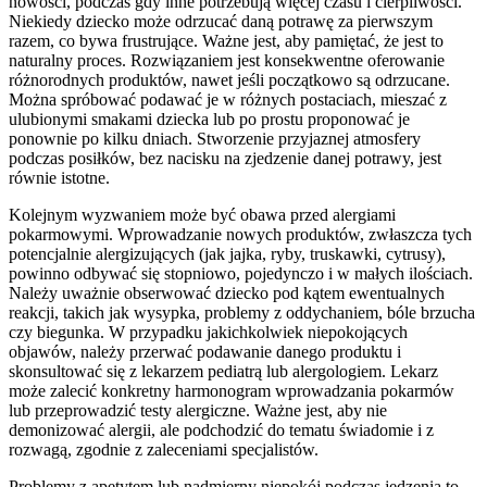
nowości, podczas gdy inne potrzebują więcej czasu i cierpliwości.
Niekiedy dziecko może odrzucać daną potrawę za pierwszym
razem, co bywa frustrujące. Ważne jest, aby pamiętać, że jest to
naturalny proces. Rozwiązaniem jest konsekwentne oferowanie
różnorodnych produktów, nawet jeśli początkowo są odrzucane.
Można spróbować podawać je w różnych postaciach, mieszać z
ulubionymi smakami dziecka lub po prostu proponować je
ponownie po kilku dniach. Stworzenie przyjaznej atmosfery
podczas posiłków, bez nacisku na zjedzenie danej potrawy, jest
równie istotne.
Kolejnym wyzwaniem może być obawa przed alergiami
pokarmowymi. Wprowadzanie nowych produktów, zwłaszcza tych
potencjalnie alergizujących (jak jajka, ryby, truskawki, cytrusy),
powinno odbywać się stopniowo, pojedynczo i w małych ilościach.
Należy uważnie obserwować dziecko pod kątem ewentualnych
reakcji, takich jak wysypka, problemy z oddychaniem, bóle brzucha
czy biegunka. W przypadku jakichkolwiek niepokojących
objawów, należy przerwać podawanie danego produktu i
skonsultować się z lekarzem pediatrą lub alergologiem. Lekarz
może zalecić konkretny harmonogram wprowadzania pokarmów
lub przeprowadzić testy alergiczne. Ważne jest, aby nie
demonizować alergii, ale podchodzić do tematu świadomie i z
rozwagą, zgodnie z zaleceniami specjalistów.
Problemy z apetytem lub nadmierny niepokój podczas jedzenia to