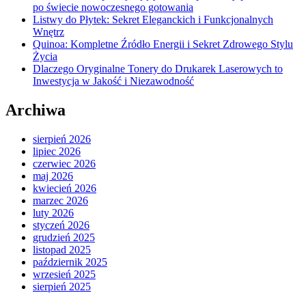
po świecie nowoczesnego gotowania
Listwy do Płytek: Sekret Eleganckich i Funkcjonalnych
Wnętrz
Quinoa: Kompletne Źródło Energii i Sekret Zdrowego Stylu
Życia
Dlaczego Oryginalne Tonery do Drukarek Laserowych to
Inwestycja w Jakość i Niezawodność
Archiwa
sierpień 2026
lipiec 2026
czerwiec 2026
maj 2026
kwiecień 2026
marzec 2026
luty 2026
styczeń 2026
grudzień 2025
listopad 2025
październik 2025
wrzesień 2025
sierpień 2025