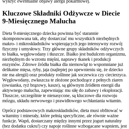
wykryć ewentualne objawy alergii pokarmowej.
Kluczowe Składniki Odżywcze w Diecie
9-Miesięcznego Malucha
Dieta 9-miesięcznego dziecka powinna być starannie
skomponowana tak, aby dostarczać mu wszystkich niezbędnych
makro- i mikroskładników wspierających jego intensywny rozwój
fizyczny i umysłowy. Trzy główne grupy składników odżywczych
to białka, węglowodany i tłuszcze. Białko jest budulcem organizmu,
niezbędnym do wzrostu mięśni, naprawy tkanek i produkcji
enzymów. Zdrowe źródła białka dla niemowląt to wspomniane już
delikatne mięsa, ryby, jaja (najlepiej po upewnieniu się, że dziecko
nie ma alergii) oraz produkty roślinne jak soczewica czy ciecierzyca.
Węglowodany, zwłaszcza te złożone pochodzące z pełnych ziaren
(owsianka, ryż brązowy, kasze), są głównym źródłem energii dla
aktywnego malucha, zapewniając mu siłę do zabawy i eksploracji.
Tłuszcze, szczególnie te nienasycone, są kluczowe dla rozwoju
mózgu, układu nerwowego i prawidłowego wchłaniania witamin.
Oprócz podstawowych makroskładników, dieta musi obfitować w
witaminy i minerały, które pełnią specyficzne, ale równie ważne
funkcje. Wapń, dostarczany między innymi przez jogurt naturalny
(bez dodatku cukru!) czy napoje roślinne wzbogacane wapniem, jest