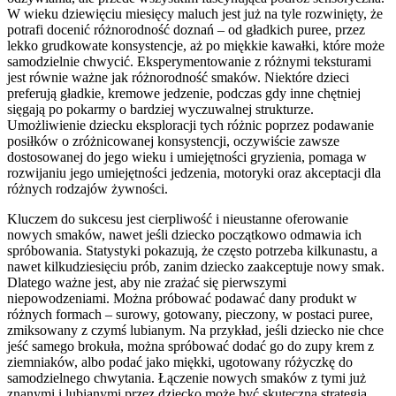
W wieku dziewięciu miesięcy maluch jest już na tyle rozwinięty, że
potrafi docenić różnorodność doznań – od gładkich puree, przez
lekko grudkowate konsystencje, aż po miękkie kawałki, które może
samodzielnie chwycić. Eksperymentowanie z różnymi teksturami
jest równie ważne jak różnorodność smaków. Niektóre dzieci
preferują gładkie, kremowe jedzenie, podczas gdy inne chętniej
sięgają po pokarmy o bardziej wyczuwalnej strukturze.
Umożliwienie dziecku eksploracji tych różnic poprzez podawanie
posiłków o zróżnicowanej konsystencji, oczywiście zawsze
dostosowanej do jego wieku i umiejętności gryzienia, pomaga w
rozwijaniu jego umiejętności jedzenia, motoryki oraz akceptacji dla
różnych rodzajów żywności.
Kluczem do sukcesu jest cierpliwość i nieustanne oferowanie
nowych smaków, nawet jeśli dziecko początkowo odmawia ich
spróbowania. Statystyki pokazują, że często potrzeba kilkunastu, a
nawet kilkudziesięciu prób, zanim dziecko zaakceptuje nowy smak.
Dlatego ważne jest, aby nie zrażać się pierwszymi
niepowodzeniami. Można próbować podawać dany produkt w
różnych formach – surowy, gotowany, pieczony, w postaci puree,
zmiksowany z czymś lubianym. Na przykład, jeśli dziecko nie chce
jeść samego brokuła, można spróbować dodać go do zupy krem z
ziemniaków, albo podać jako miękki, ugotowany różyczkę do
samodzielnego chwytania. Łączenie nowych smaków z tymi już
znanymi i lubianymi przez dziecko może być skuteczną strategią.