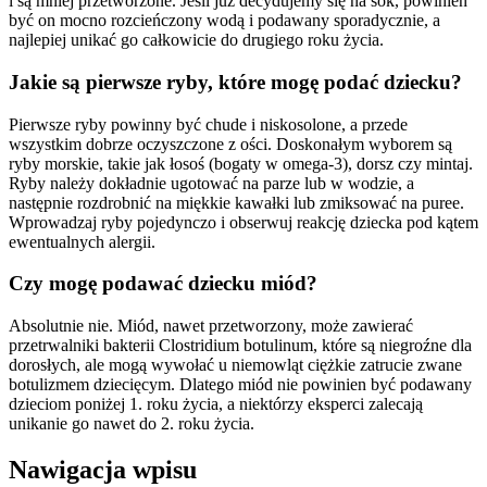
i są mniej przetworzone. Jeśli już decydujemy się na sok, powinien
być on mocno rozcieńczony wodą i podawany sporadycznie, a
najlepiej unikać go całkowicie do drugiego roku życia.
Jakie są pierwsze ryby, które mogę podać dziecku?
Pierwsze ryby powinny być chude i niskosolone, a przede
wszystkim dobrze oczyszczone z ości. Doskonałym wyborem są
ryby morskie, takie jak łosoś (bogaty w omega-3), dorsz czy mintaj.
Ryby należy dokładnie ugotować na parze lub w wodzie, a
następnie rozdrobnić na miękkie kawałki lub zmiksować na puree.
Wprowadzaj ryby pojedynczo i obserwuj reakcję dziecka pod kątem
ewentualnych alergii.
Czy mogę podawać dziecku miód?
Absolutnie nie. Miód, nawet przetworzony, może zawierać
przetrwalniki bakterii Clostridium botulinum, które są niegroźne dla
dorosłych, ale mogą wywołać u niemowląt ciężkie zatrucie zwane
botulizmem dziecięcym. Dlatego miód nie powinien być podawany
dzieciom poniżej 1. roku życia, a niektórzy eksperci zalecają
unikanie go nawet do 2. roku życia.
Nawigacja wpisu