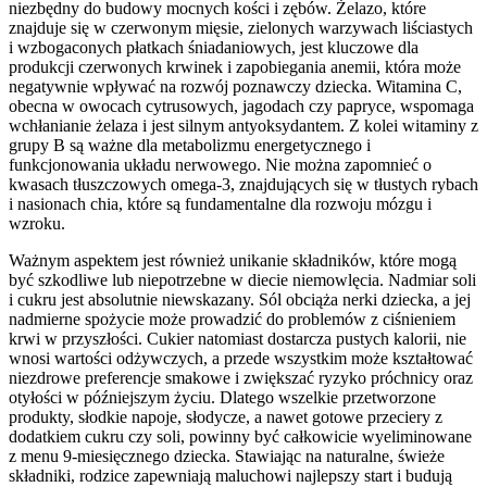
niezbędny do budowy mocnych kości i zębów. Żelazo, które
znajduje się w czerwonym mięsie, zielonych warzywach liściastych
i wzbogaconych płatkach śniadaniowych, jest kluczowe dla
produkcji czerwonych krwinek i zapobiegania anemii, która może
negatywnie wpływać na rozwój poznawczy dziecka. Witamina C,
obecna w owocach cytrusowych, jagodach czy papryce, wspomaga
wchłanianie żelaza i jest silnym antyoksydantem. Z kolei witaminy z
grupy B są ważne dla metabolizmu energetycznego i
funkcjonowania układu nerwowego. Nie można zapomnieć o
kwasach tłuszczowych omega-3, znajdujących się w tłustych rybach
i nasionach chia, które są fundamentalne dla rozwoju mózgu i
wzroku.
Ważnym aspektem jest również unikanie składników, które mogą
być szkodliwe lub niepotrzebne w diecie niemowlęcia. Nadmiar soli
i cukru jest absolutnie niewskazany. Sól obciąża nerki dziecka, a jej
nadmierne spożycie może prowadzić do problemów z ciśnieniem
krwi w przyszłości. Cukier natomiast dostarcza pustych kalorii, nie
wnosi wartości odżywczych, a przede wszystkim może kształtować
niezdrowe preferencje smakowe i zwiększać ryzyko próchnicy oraz
otyłości w późniejszym życiu. Dlatego wszelkie przetworzone
produkty, słodkie napoje, słodycze, a nawet gotowe przeciery z
dodatkiem cukru czy soli, powinny być całkowicie wyeliminowane
z menu 9-miesięcznego dziecka. Stawiając na naturalne, świeże
składniki, rodzice zapewniają maluchowi najlepszy start i budują