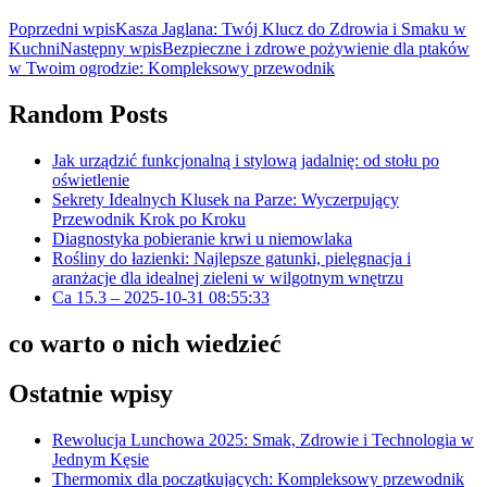
Poprzedni wpis
Kasza Jaglana: Twój Klucz do Zdrowia i Smaku w
Kuchni
Następny wpis
Bezpieczne i zdrowe pożywienie dla ptaków
w Twoim ogrodzie: Kompleksowy przewodnik
Random Posts
Jak urządzić funkcjonalną i stylową jadalnię: od stołu po
oświetlenie
Sekrety Idealnych Klusek na Parze: Wyczerpujący
Przewodnik Krok po Kroku
Diagnostyka pobieranie krwi u niemowlaka
Rośliny do łazienki: Najlepsze gatunki, pielęgnacja i
aranżacje dla idealnej zieleni w wilgotnym wnętrzu
Ca 15.3 – 2025-10-31 08:55:33
co warto o nich wiedzieć
Ostatnie wpisy
Rewolucja Lunchowa 2025: Smak, Zdrowie i Technologia w
Jednym Kęsie
Thermomix dla początkujących: Kompleksowy przewodnik