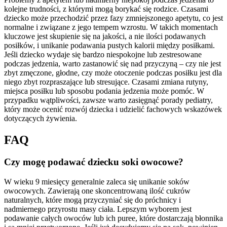
kolejne trudności, z którymi mogą borykać się rodzice. Czasami
dziecko może przechodzić przez fazy zmniejszonego apetytu, co jest
normalne i związane z jego tempem wzrostu. W takich momentach
kluczowe jest skupienie się na jakości, a nie ilości podawanych
posiłków, i unikanie podawania pustych kalorii między posiłkami.
Jeśli dziecko wydaje się bardzo niespokojne lub zestresowane
podczas jedzenia, warto zastanowić się nad przyczyną – czy nie jest
zbyt zmęczone, głodne, czy może otoczenie podczas posiłku jest dla
niego zbyt rozpraszające lub stresujące. Czasami zmiana rutyny,
miejsca posiłku lub sposobu podania jedzenia może pomóc. W
przypadku wątpliwości, zawsze warto zasięgnąć porady pediatry,
który może ocenić rozwój dziecka i udzielić fachowych wskazówek
dotyczących żywienia.
FAQ
Czy mogę podawać dziecku soki owocowe?
W wieku 9 miesięcy generalnie zaleca się unikanie soków
owocowych. Zawierają one skoncentrowaną ilość cukrów
naturalnych, które mogą przyczyniać się do próchnicy i
nadmiernego przyrostu masy ciała. Lepszym wyborem jest
podawanie całych owoców lub ich puree, które dostarczają błonnika