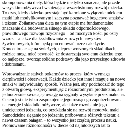
skomponowania diety, która będzie nie tylko smaczna, ale przede
wszystkim odżywcza i wspierająca wszechstronny rozwój dziecka.
To czas, kiedy dziecko przestaje być karmione wyłącznie mlekiem
matki lub modyfikowanym i zaczyna poznawać bogactwo smaków
i tekstur. Zbilansowana dieta na tym etapie ma fundamentalne
znaczenie dla budowania silnego układu odpornościowego,
prawidłowego rozwoju fizycznego – od mocnych kości po ostry
wzrok – a także dla kształtowania zdrowych nawyków
żywieniowych, które będą procentować przez całe życie.
Koncentrując się na świeżych, nieprzetworzonych składnikach,
rodzice mogą mieć pewność, że dostarczają swojemu dziecku tego,
co najlepsze, tworząc solidne podstawy dla jego przyszłego zdrowia
i dobrostanu.
Wprowadzanie stałych pokarmów to proces, który wymaga
cierpliwości i obserwacji. Każde dziecko jest inne i reaguje na nowe
smaki w indywidualny sposób. Ważne jest, aby podchodzić do tego
z otwartą głową, eksperymentując z różnorodnymi produktami, ale
jednocześnie zwracając uwagę na sygnały wysyłane przez malucha.
Celem jest nie tylko zaspokojenie jego rosnącego zapotrzebowania
na energię i składniki odżywcze, ale także rozwijanie jego
umiejętności jedzenia, co przekłada się na rozwój motoryki małej.
Samodzielne sięganie po jedzenie, próbowanie różnych tekstur, a
nawet czasem bałagan – to wszystko jest częścią procesu nauki.
Promowanie różnorodności w diecie od najmłodszych lat to