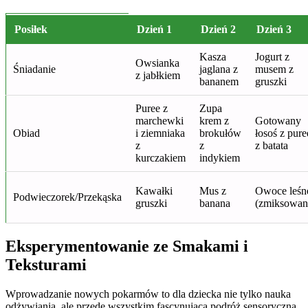
Posiłek
Dzień 1
Dzień 2
Dzień 3
Kasza
Jogurt z
Owsianka
Śniadanie
jaglana z
musem z
z jabłkiem
bananem
gruszki
Puree z
Zupa
marchewki
krem z
Gotowany
Obiad
i ziemniaka
brokułów
łosoś z pure
z
z
z batata
kurczakiem
indykiem
Kawałki
Mus z
Owoce leśn
Podwieczorek/Przekąska
gruszki
banana
(zmiksowan
Eksperymentowanie ze Smakami i
Teksturami
Wprowadzanie nowych pokarmów to dla dziecka nie tylko nauka
odżywiania, ale przede wszystkim fascynująca podróż sensoryczna.