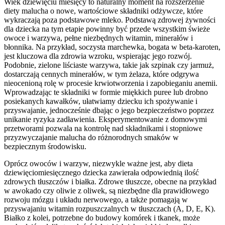
Wiek dziewięciu miesięcy to naturalny moment na rozszerzenie
diety malucha o nowe, wartościowe składniki odżywcze, które
wykraczają poza podstawowe mleko. Podstawą zdrowej żywności
dla dziecka na tym etapie powinny być przede wszystkim świeże
owoce i warzywa, pełne niezbędnych witamin, minerałów i
błonnika. Na przykład, soczysta marchewka, bogata w beta-karoten,
jest kluczowa dla zdrowia wzroku, wspierając jego rozwój.
Podobnie, zielone liściaste warzywa, takie jak szpinak czy jarmuż,
dostarczają cennych minerałów, w tym żelaza, które odgrywa
nieocenioną rolę w procesie krwiotworzenia i zapobieganiu anemii.
Wprowadzając te składniki w formie miękkich puree lub drobno
posiekanych kawałków, ułatwiamy dziecku ich spożywanie i
przyswajanie, jednocześnie dbając o jego bezpieczeństwo poprzez
unikanie ryzyka zadławienia. Eksperymentowanie z domowymi
przetworami pozwala na kontrolę nad składnikami i stopniowe
przyzwyczajanie malucha do różnorodnych smaków w
bezpiecznym środowisku.
Oprócz owoców i warzyw, niezwykle ważne jest, aby dieta
dziewięciomiesięcznego dziecka zawierała odpowiednią ilość
zdrowych tłuszczów i białka. Zdrowe tłuszcze, obecne na przykład
w awokado czy oliwie z oliwek, są niezbędne dla prawidłowego
rozwoju mózgu i układu nerwowego, a także pomagają w
przyswajaniu witamin rozpuszczalnych w tłuszczach (A, D, E, K).
Białko z kolei, potrzebne do budowy komórek i tkanek, może