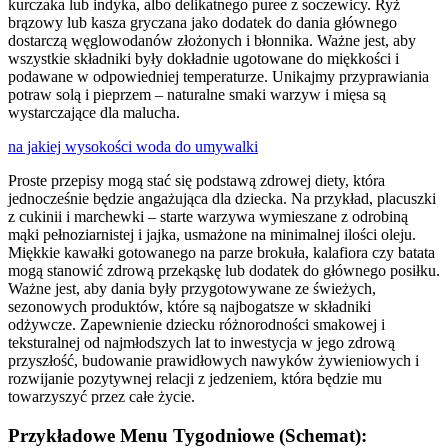
kurczaka lub indyka, albo delikatnego puree z soczewicy. Ryż
brązowy lub kasza gryczana jako dodatek do dania głównego
dostarczą węglowodanów złożonych i błonnika. Ważne jest, aby
wszystkie składniki były dokładnie ugotowane do miękkości i
podawane w odpowiedniej temperaturze. Unikajmy przyprawiania
potraw solą i pieprzem – naturalne smaki warzyw i mięsa są
wystarczające dla malucha.
na jakiej wysokości woda do umywalki
Proste przepisy mogą stać się podstawą zdrowej diety, która
jednocześnie będzie angażująca dla dziecka. Na przykład, placuszki
z cukinii i marchewki – starte warzywa wymieszane z odrobiną
mąki pełnoziarnistej i jajka, usmażone na minimalnej ilości oleju.
Miękkie kawałki gotowanego na parze brokuła, kalafiora czy batata
mogą stanowić zdrową przekąskę lub dodatek do głównego posiłku.
Ważne jest, aby dania były przygotowywane ze świeżych,
sezonowych produktów, które są najbogatsze w składniki
odżywcze. Zapewnienie dziecku różnorodności smakowej i
teksturalnej od najmłodszych lat to inwestycja w jego zdrową
przyszłość, budowanie prawidłowych nawyków żywieniowych i
rozwijanie pozytywnej relacji z jedzeniem, która będzie mu
towarzyszyć przez całe życie.
Przykładowe Menu Tygodniowe (Schemat):