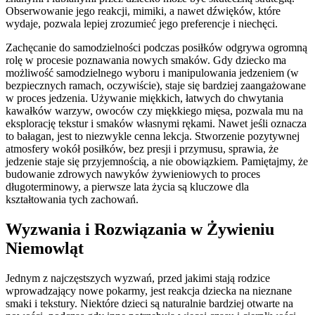
Obserwowanie jego reakcji, mimiki, a nawet dźwięków, które
wydaje, pozwala lepiej zrozumieć jego preferencje i niechęci.
Zachęcanie do samodzielności podczas posiłków odgrywa ogromną
rolę w procesie poznawania nowych smaków. Gdy dziecko ma
możliwość samodzielnego wyboru i manipulowania jedzeniem (w
bezpiecznych ramach, oczywiście), staje się bardziej zaangażowane
w proces jedzenia. Używanie miękkich, łatwych do chwytania
kawałków warzyw, owoców czy miękkiego mięsa, pozwala mu na
eksplorację tekstur i smaków własnymi rękami. Nawet jeśli oznacza
to bałagan, jest to niezwykle cenna lekcja. Stworzenie pozytywnej
atmosfery wokół posiłków, bez presji i przymusu, sprawia, że
jedzenie staje się przyjemnością, a nie obowiązkiem. Pamiętajmy, że
budowanie zdrowych nawyków żywieniowych to proces
długoterminowy, a pierwsze lata życia są kluczowe dla
kształtowania tych zachowań.
Wyzwania i Rozwiązania w Żywieniu
Niemowląt
Jednym z najczęstszych wyzwań, przed jakimi stają rodzice
wprowadzający nowe pokarmy, jest reakcja dziecka na nieznane
smaki i tekstury. Niektóre dzieci są naturalnie bardziej otwarte na