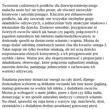
Tworzenie codziennych posiłków dla dziewięciomiesięcznego
malucha może być nie tylko proste, ale również niezwykle
kreatywne i satysfakcjonujące. Kluczem jest zbilansowanie
posiłków, tak aby zawierały one wszystkie niezbędne grupy
składników odżywczych, a jednocześnie były atrakcyjne smakowo i
teksturalnie dla dziecka. Domowe smoothie, przygotowane ze
świeżych owoców takich jak banan czy jagody, połączonych z
jogurtem naturalnym lub mlekiem matki/modyfikowanym, to
doskonały sposób na dostarczenie witamin i wapnia. Można do
niego dodać odrobinę zmielonych nasion chia dla kwasów omega-3.
Takie napoje nie tylko świetnie smakują, ale też uczą dziecko
rozpoznawania różnych konsystencji, a ich przygotowanie jest
szybkie i łatwe. Ważne jest, aby eksperymentować z proporcjami i
składnikami, obserwując, które połączenia najbardziej smakują
naszemu dziecku, pamiętając jednocześnie o zachowaniu ich
wartości odżywczej.
Śniadania powinny dostarczać energii na cały dzień, dlatego
doskonałym wyborem są delikatne owsianki lub inne kasze (jaglaną,
manną) gotowane na wodzie lub mleku, z dodatkiem owoców.
Można je wzbogacić o starte jabłko, puree z dyni czy kilka malin,
dostarczając w ten sposób naturalnej słodyczy i cennych witamin.
Na obiad, sprawdzi się zupa krem z warzyw (np. marchewki, dyni,
ziemniaków) z dodatkiem drobno posiekanej gotowanej piersi