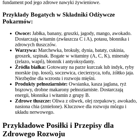
fundament pod jego zdrowe nawyki żywieniowe.
Przykłady Bogatych w Składniki Odżywcze
Pokarmów:
Owoce:
Jabłka, banany, gruszki, jagody, mango, awokado.
Dostarczają witamin (zwłaszcza C i A), potasu, błonnika i
zdrowych tłuszczów.
Warzywa:
Marchewka, brokuły, dynia, bataty, cukinia,
groszek, szpinak. Bogate w witaminy (A, C, K), minerały
(żelazo, wapń), błonnik i antyoksydanty.
Źródła białka:
Gotowany na parze kurczak lub indyk, ryby
morskie (np. łosoś), soczewica, ciecierzyca, tofu, żółtko jaja.
Niezbędne dla wzrostu i rozwoju mięśni.
Produkty pełnoziarniste:
Owsianka, kasza jaglana, ryż
brązowy, drobne makarony pełnoziarniste. Dostarczają
energii, błonnika i witamin z grupy B.
Zdrowe tłuszcze:
Oliwa z oliwek, olej rzepakowy, awokado,
nasiona chia (zmielone). Kluczowe dla rozwoju mózgu i
układu nerwowego.
Przykładowe Posiłki i Przepisy dla
Zdrowego Rozwoju