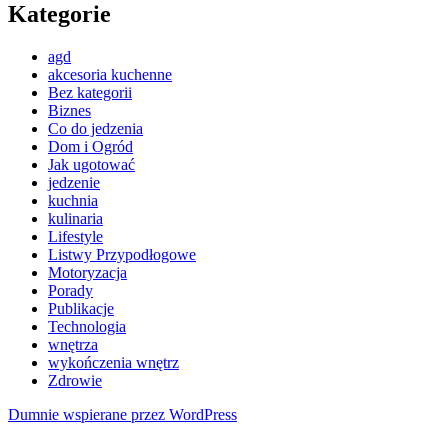
Kategorie
agd
akcesoria kuchenne
Bez kategorii
Biznes
Co do jedzenia
Dom i Ogród
Jak ugotować
jedzenie
kuchnia
kulinaria
Lifestyle
Listwy Przypodłogowe
Motoryzacja
Porady
Publikacje
Technologia
wnętrza
wykończenia wnętrz
Zdrowie
Dumnie wspierane przez WordPress