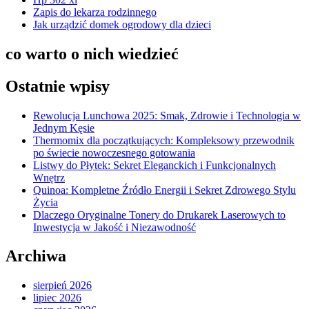
Zapis do lekarza rodzinnego
Jak urządzić domek ogrodowy dla dzieci
co warto o nich wiedzieć
Ostatnie wpisy
Rewolucja Lunchowa 2025: Smak, Zdrowie i Technologia w
Jednym Kęsie
Thermomix dla początkujących: Kompleksowy przewodnik
po świecie nowoczesnego gotowania
Listwy do Płytek: Sekret Eleganckich i Funkcjonalnych
Wnętrz
Quinoa: Kompletne Źródło Energii i Sekret Zdrowego Stylu
Życia
Dlaczego Oryginalne Tonery do Drukarek Laserowych to
Inwestycja w Jakość i Niezawodność
Archiwa
sierpień 2026
lipiec 2026