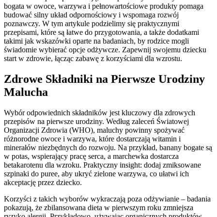
bogata w owoce, warzywa i pełnowartościowe produkty pomaga
budować silny układ odpornościowy i wspomaga rozwój
poznawczy. W tym artykule podzielimy się praktycznymi
przepisami, które są łatwe do przygotowania, a także dodatkami
takimi jak wskazówki oparte na badaniach, by rodzice mogli
świadomie wybierać opcje odżywcze. Zapewnij swojemu dziecku
start w zdrowie, łącząc zabawę z korzyściami dla wzrostu.
Zdrowe Składniki na Pierwsze Urodziny
Malucha
Wybór odpowiednich składników jest kluczowy dla zdrowych
przepisów na pierwsze urodziny. Według zaleceń Światowej
Organizacji Zdrowia (WHO), maluchy powinny spożywać
różnorodne owoce i warzywa, które dostarczają witamin i
minerałów niezbędnych do rozwoju. Na przykład, banany bogate są
w potas, wspierający pracę serca, a marchewka dostarcza
betakarotenu dla wzroku. Praktyczny insight: dodaj zmiksowane
szpinaki do puree, aby ukryć zielone warzywa, co ułatwi ich
akceptację przez dziecko.
Korzyści z takich wyborów wykraczają poza odżywianie – badania
pokazują, że zbilansowana dieta w pierwszym roku zmniejsza
ryzyko alergii. Przykładowo, używając organicznych produktów,