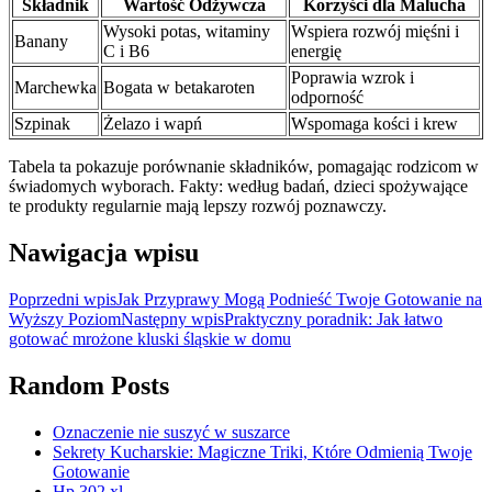
Składnik
Wartość Odżywcza
Korzyści dla Malucha
Wysoki potas, witaminy
Wspiera rozwój mięśni i
Banany
C i B6
energię
Poprawia wzrok i
Marchewka
Bogata w betakaroten
odporność
Szpinak
Żelazo i wapń
Wspomaga kości i krew
Tabela ta pokazuje porównanie składników, pomagając rodzicom w
świadomych wyborach. Fakty: według badań, dzieci spożywające
te produkty regularnie mają lepszy rozwój poznawczy.
Nawigacja wpisu
Poprzedni wpis
Jak Przyprawy Mogą Podnieść Twoje Gotowanie na
Wyższy Poziom
Następny wpis
Praktyczny poradnik: Jak łatwo
gotować mrożone kluski śląskie w domu
Random Posts
Oznaczenie nie suszyć w suszarce
Sekrety Kucharskie: Magiczne Triki, Które Odmienią Twoje
Gotowanie
Hp 302 xl