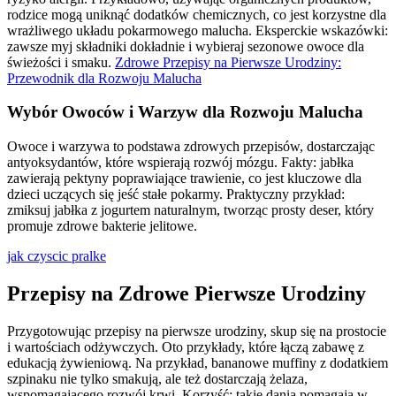
rodzice mogą uniknąć dodatków chemicznych, co jest korzystne dla
wrażliwego układu pokarmowego malucha. Eksperckie wskazówki:
zawsze myj składniki dokładnie i wybieraj sezonowe owoce dla
świeżości i smaku.
Zdrowe Przepisy na Pierwsze Urodziny:
Przewodnik dla Rozwoju Malucha
Wybór Owoców i Warzyw dla Rozwoju Malucha
Owoce i warzywa to podstawa zdrowych przepisów, dostarczając
antyoksydantów, które wspierają rozwój mózgu. Fakty: jabłka
zawierają pektyny poprawiające trawienie, co jest kluczowe dla
dzieci uczących się jeść stałe pokarmy. Praktyczny przykład:
zmiksuj jabłka z jogurtem naturalnym, tworząc prosty deser, który
promuje zdrowe bakterie jelitowe.
jak czyscic pralke
Przepisy na Zdrowe Pierwsze Urodziny
Przygotowując przepisy na pierwsze urodziny, skup się na prostocie
i wartościach odżywczych. Oto przykłady, które łączą zabawę z
edukacją żywieniową. Na przykład, bananowe muffiny z dodatkiem
szpinaku nie tylko smakują, ale też dostarczają żelaza,
wspomagającego rozwój krwi. Korzyść: takie dania pomagają w