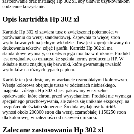
zastosowanie oraz instalację Hp 302 xl, aby ułatwić użytkownikom
codzienne korzystanie.
Opis kartridża Hp 302 xl
Kartridż Hp 302 xl zawiera tusz o zwiększonej pojemności w
porównaniu do wersji standardowej. Zapewnia to więcej stron
wydrukowanych na jednym wkładzie. Tusz jest zaprojektowany do
drukowania tekstów, zdjęć i grafik. Kartridż Hp 302 xl ma
standardowe wymiary, co ułatwia jego montaż w drukarce. Produkt
jest oryginalny, co oznacza, że spełnia normy producenta HP. W
składzie tuszu znajdują się barwniki, które gwarantują trwałość
wydruków na różnych typach papieru.
Kartridż ten jest dostępny w wariancie czarnobiałym i kolorowym.
Wersja kolorowa obejmuje tusze w odcieniach niebieskiego,
magenta i żółtego. Hp 302 xl jest pakowany w szczelne
opakowanie, które chroni przed wysychaniem. Produkt nie wymaga
specjalnego przechowywania, ale zaleca się unikanie ekspozycji na
bezpośrednie światło słoneczne. Średnia wydajność kartridża
wynosi około 200300 stron dla wersji czarnobiałej i 150250 stron
dla kolorowej, w zależności od ustawień drukarki.
Zalecane zastosowania Hp 302 xl