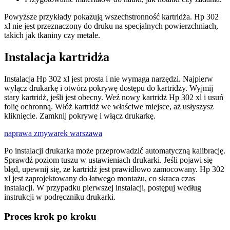
Powyższe przykłady pokazują wszechstronność kartridża. Hp 302
xl nie jest przeznaczony do druku na specjalnych powierzchniach,
takich jak tkaniny czy metale.
Instalacja kartridża
Instalacja Hp 302 xl jest prosta i nie wymaga narzędzi. Najpierw
wyłącz drukarkę i otwórz pokrywę dostępu do kartridży. Wyjmij
stary kartridż, jeśli jest obecny. Weź nowy kartridż Hp 302 xl i usuń
folię ochronną. Włóż kartridż we właściwe miejsce, aż usłyszysz
kliknięcie. Zamknij pokrywę i włącz drukarkę.
naprawa zmywarek warszawa
Po instalacji drukarka może przeprowadzić automatyczną kalibrację.
Sprawdź poziom tuszu w ustawieniach drukarki. Jeśli pojawi się
błąd, upewnij się, że kartridż jest prawidłowo zamocowany. Hp 302
xl jest zaprojektowany do łatwego montażu, co skraca czas
instalacji. W przypadku pierwszej instalacji, postępuj według
instrukcji w podręczniku drukarki.
Proces krok po kroku