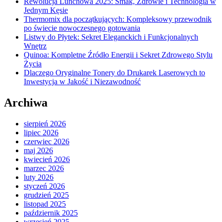
Rewolucja Lunchowa 2025: Smak, Zdrowie i Technologia w
Jednym Kęsie
Thermomix dla początkujących: Kompleksowy przewodnik
po świecie nowoczesnego gotowania
Listwy do Płytek: Sekret Eleganckich i Funkcjonalnych
Wnętrz
Quinoa: Kompletne Źródło Energii i Sekret Zdrowego Stylu
Życia
Dlaczego Oryginalne Tonery do Drukarek Laserowych to
Inwestycja w Jakość i Niezawodność
Archiwa
sierpień 2026
lipiec 2026
czerwiec 2026
maj 2026
kwiecień 2026
marzec 2026
luty 2026
styczeń 2026
grudzień 2025
listopad 2025
październik 2025
wrzesień 2025