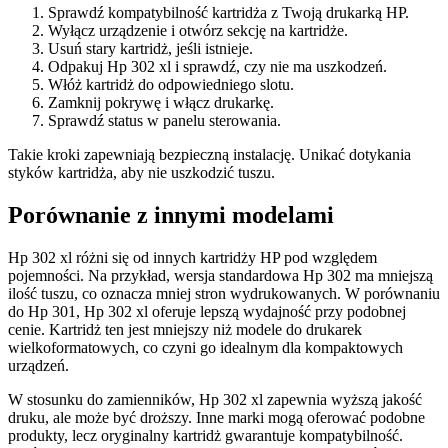
Sprawdź kompatybilność kartridża z Twoją drukarką HP.
Wyłącz urządzenie i otwórz sekcję na kartridże.
Usuń stary kartridż, jeśli istnieje.
Odpakuj Hp 302 xl i sprawdź, czy nie ma uszkodzeń.
Włóż kartridż do odpowiedniego slotu.
Zamknij pokrywę i włącz drukarkę.
Sprawdź status w panelu sterowania.
Takie kroki zapewniają bezpieczną instalację. Unikać dotykania
styków kartridża, aby nie uszkodzić tuszu.
Porównanie z innymi modelami
Hp 302 xl różni się od innych kartridży HP pod względem
pojemności. Na przykład, wersja standardowa Hp 302 ma mniejszą
ilość tuszu, co oznacza mniej stron wydrukowanych. W porównaniu
do Hp 301, Hp 302 xl oferuje lepszą wydajność przy podobnej
cenie. Kartridż ten jest mniejszy niż modele do drukarek
wielkoformatowych, co czyni go idealnym dla kompaktowych
urządzeń.
W stosunku do zamienników, Hp 302 xl zapewnia wyższą jakość
druku, ale może być droższy. Inne marki mogą oferować podobne
produkty, lecz oryginalny kartridż gwarantuje kompatybilność.