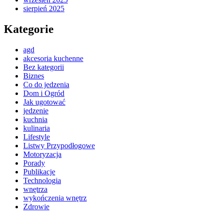
sierpień 2025
Kategorie
agd
akcesoria kuchenne
Bez kategorii
Biznes
Co do jedzenia
Dom i Ogród
Jak ugotować
jedzenie
kuchnia
kulinaria
Lifestyle
Listwy Przypodłogowe
Motoryzacja
Porady
Publikacje
Technologia
wnętrza
wykończenia wnętrz
Zdrowie