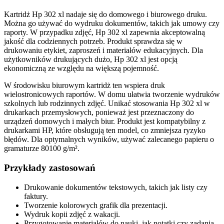
Kartridż Hp 302 xl nadaje się do domowego i biurowego druku.
Można go używać do wydruku dokumentów, takich jak umowy czy
raporty. W przypadku zdjęć, Hp 302 xl zapewnia akceptowalną
jakość dla codziennych potrzeb. Produkt sprawdza się w
drukowaniu etykiet, zaproszeń i materiałów edukacyjnych. Dla
użytkowników drukujących dużo, Hp 302 xl jest opcją
ekonomiczną ze względu na większą pojemność.
W środowisku biurowym kartridż ten wspiera druk
wielostronicowych raportów. W domu ułatwia tworzenie wydruków
szkolnych lub rodzinnych zdjęć. Unikać stosowania Hp 302 xl w
drukarkach przemysłowych, ponieważ jest przeznaczony do
urządzeń domowych i małych biur. Produkt jest kompatybilny z
drukarkami HP, które obsługują ten model, co zmniejsza ryzyko
błędów. Dla optymalnych wyników, używać zalecanego papieru o
gramaturze 80100 g/m².
Przykłady zastosowań
Drukowanie dokumentów tekstowych, takich jak listy czy
faktury.
Tworzenie kolorowych grafik dla prezentacji.
Wydruk kopii zdjęć z wakacji.
Przygotowanie materiałów do nauki, jak notatki czy zadania.