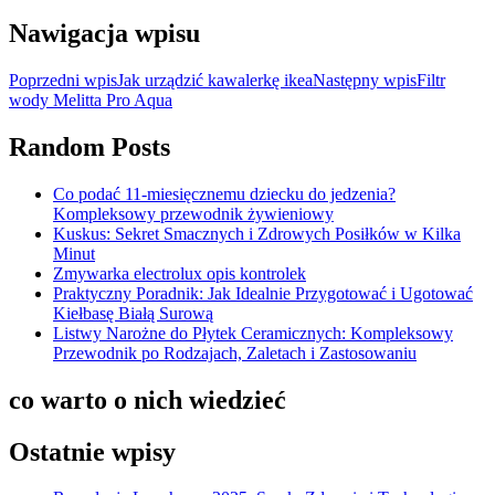
Nawigacja wpisu
Poprzedni wpis
Jak urządzić kawalerkę ikea
Następny wpis
Filtr
wody Melitta Pro Aqua
Random Posts
Co podać 11-miesięcznemu dziecku do jedzenia?
Kompleksowy przewodnik żywieniowy
Kuskus: Sekret Smacznych i Zdrowych Posiłków w Kilka
Minut
Zmywarka electrolux opis kontrolek
Praktyczny Poradnik: Jak Idealnie Przygotować i Ugotować
Kiełbasę Białą Surową
Listwy Narożne do Płytek Ceramicznych: Kompleksowy
Przewodnik po Rodzajach, Zaletach i Zastosowaniu
co warto o nich wiedzieć
Ostatnie wpisy