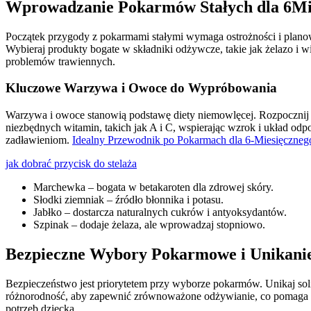
Wprowadzanie Pokarmów Stałych dla 6Mi
Początek przygody z pokarmami stałymi wymaga ostrożności i planowan
Wybieraj produkty bogate w składniki odżywcze, takie jak żelazo i wi
problemów trawiennych.
Kluczowe Warzywa i Owoce do Wypróbowania
Warzywa i owoce stanowią podstawę diety niemowlęcej. Rozpocznij o
niezbędnych witamin, takich jak A i C, wspierając wzrok i układ od
zadławieniom.
Idealny Przewodnik po Pokarmach dla 6-Miesięczneg
jak dobrać przycisk do stelaża
Marchewka – bogata w betakaroten dla zdrowej skóry.
Słodki ziemniak – źródło błonnika i potasu.
Jabłko – dostarcza naturalnych cukrów i antyoksydantów.
Szpinak – dodaje żelaza, ale wprowadzaj stopniowo.
Bezpieczne Wybory Pokarmowe i Unikani
Bezpieczeństwo jest priorytetem przy wyborze pokarmów. Unikaj sol
różnorodność, aby zapewnić zrównoważone odżywianie, co pomaga w
potrzeb dziecka.