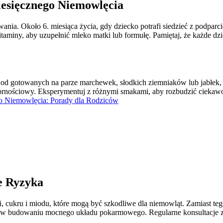
esięcznego Niemowlęcia
ia. Około 6. miesiąca życia, gdy dziecko potrafi siedzieć z podparcie
taminy, aby uzupełnić mleko matki lub formułę. Pamiętaj, że każde dzie
d gotowanych na parze marchewek, słodkich ziemniaków lub jabłek, kt
pornościowy. Eksperymentuj z różnymi smakami, aby rozbudzić ciekawo
o Niemowlęcia: Porady dla Rodziców
e Ryzyka
i, cukru i miodu, które mogą być szkodliwe dla niemowląt. Zamiast 
 budowaniu mocnego układu pokarmowego. Regularne konsultacje z p