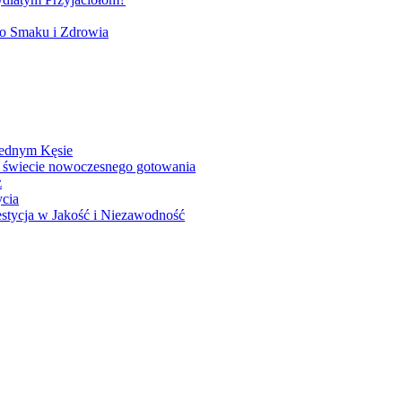
go Smaku i Zdrowia
Jednym Kęsie
 świecie nowoczesnego gotowania
z
ycia
stycja w Jakość i Niezawodność