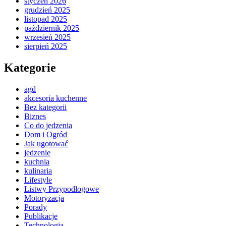
styczeń 2026
grudzień 2025
listopad 2025
październik 2025
wrzesień 2025
sierpień 2025
Kategorie
agd
akcesoria kuchenne
Bez kategorii
Biznes
Co do jedzenia
Dom i Ogród
Jak ugotować
jedzenie
kuchnia
kulinaria
Lifestyle
Listwy Przypodłogowe
Motoryzacja
Porady
Publikacje
Technologia