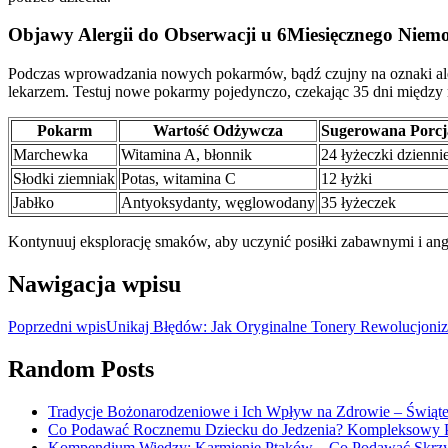
Objawy Alergii do Obserwacji u 6Miesięcznego Niem
Podczas wprowadzania nowych pokarmów, bądź czujny na oznaki alergi
lekarzem. Testuj nowe pokarmy pojedynczo, czekając 35 dni między n
Pokarm
Wartość Odżywcza
Sugerowana Porcj
Marchewka
Witamina A, błonnik
24 łyżeczki dzienni
Słodki ziemniak
Potas, witamina C
12 łyżki
Jabłko
Antyoksydanty, węglowodany
35 łyżeczek
Kontynuuj eksplorację smaków, aby uczynić posiłki zabawnymi i an
Nawigacja wpisu
Poprzedni wpis
Unikaj Błędów: Jak Oryginalne Tonery Rewolucjoni
Random Posts
Tradycje Bożonarodzeniowe i Ich Wpływ na Zdrowie – Świąte
Co Podawać Rocznemu Dziecku do Jedzenia? Kompleksowy P
Kompendium Wiedzy: Karmienie Ptaków – Co Podawać Skrzy