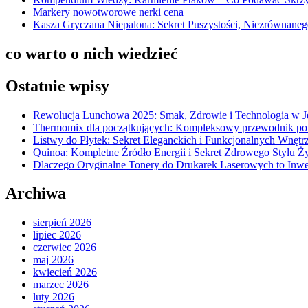
Markery nowotworowe nerki cena
Kasza Gryczana Niepalona: Sekret Puszystości, Niezrównane
co warto o nich wiedzieć
Ostatnie wpisy
Rewolucja Lunchowa 2025: Smak, Zdrowie i Technologia w 
Thermomix dla początkujących: Kompleksowy przewodnik po
Listwy do Płytek: Sekret Eleganckich i Funkcjonalnych Wnętr
Quinoa: Kompletne Źródło Energii i Sekret Zdrowego Stylu Ż
Dlaczego Oryginalne Tonery do Drukarek Laserowych to Inwe
Archiwa
sierpień 2026
lipiec 2026
czerwiec 2026
maj 2026
kwiecień 2026
marzec 2026
luty 2026