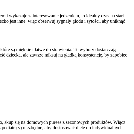
m i wykazuje zainteresowanie jedzeniem, to idealny czas na start.
cko jest inne, więc obserwuj sygnały głodu i sytości, aby uniknąć
óre są miękkie i łatwe do strawienia. Te wybory dostarczają
ść dziecka, ale zawsze miksuj na gładką konsystencję, by zapobiec
tego, skup się na domowych purees z sezonowych produktów. Włącz
ediatrą są niezbędne, aby dostosować dietę do indywidualnych