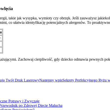
owlęcia
i, takie jak wysypka, wymioty czy obrzęk. Jeśli zauważysz jakiekolw
imi, co ułatwia identyfikację potencjalnych alergenów. To proaktywn
a
e
gażującymi. Zachowaj cierpliwość, gdy dziecko odmawia pewnych poka
zują Twój Druk Laserowy
Następny wpis
Sekrety Perfekcyjnego Ryżu
czne Potrawy i Zwyczaje
rzewodnik po Zdrowej Diecie Malucha
dlatym Przyjaciołom?