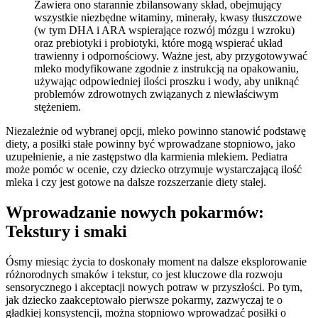
Zawiera ono starannie zbilansowany skład, obejmujący
wszystkie niezbędne witaminy, minerały, kwasy tłuszczowe
(w tym DHA i ARA wspierające rozwój mózgu i wzroku)
oraz prebiotyki i probiotyki, które mogą wspierać układ
trawienny i odpornościowy. Ważne jest, aby przygotowywać
mleko modyfikowane zgodnie z instrukcją na opakowaniu,
używając odpowiedniej ilości proszku i wody, aby uniknąć
problemów zdrowotnych związanych z niewłaściwym
stężeniem.
Niezależnie od wybranej opcji, mleko powinno stanowić podstawę
diety, a posiłki stałe powinny być wprowadzane stopniowo, jako
uzupełnienie, a nie zastępstwo dla karmienia mlekiem. Pediatra
może pomóc w ocenie, czy dziecko otrzymuje wystarczającą ilość
mleka i czy jest gotowe na dalsze rozszerzanie diety stałej.
Wprowadzanie nowych pokarmów:
Tekstury i smaki
Ósmy miesiąc życia to doskonały moment na dalsze eksplorowanie
różnorodnych smaków i tekstur, co jest kluczowe dla rozwoju
sensorycznego i akceptacji nowych potraw w przyszłości. Po tym,
jak dziecko zaakceptowało pierwsze pokarmy, zazwyczaj te o
gładkiej konsystencji, można stopniowo wprowadzać posiłki o