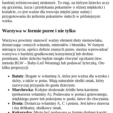
bardziej zróżnicowanej strukturze. To etap, na którym dziecko uczy
się gryzienia, żucia i przełykania pokarmów o różnej miękkości i
kształcie, co jest ważne dla rozwoju mięśni jamy ustnej i
przygotowania do jedzenia pokarmów stałych w późniejszym
wieku.
Warzywa w formie puree i nie tylko
Warzywa powinny stanowić ważny element diety niemowlaka,
dostarczając cennych witamin, minerałów i błonnika. W ósmym
miesiącu życia, oprócz dobrze znanych puree, można wprowadzać
warzywa o bardziej grudkowatej konsystencji lub drobno
posiekane, które dziecko będzie mogło chwytać rączkami (tzw.
metoda BLW – Baby-Led Weaning) lub podawać łyżeczką. Oto
kilka propozycji:
Bataty
: Bogate w witaminę A, która jest ważna dla wzroku i
skóry, a także w potas. Mają naturalnie słodki smak, który
zazwyczaj przypada do gustu dzieciom.
Marchewka
: Kolejne doskonałe źródło beta-karotenu
(prekursora witaminy A). Podawana w postaci gotowanego,
miękkiego puree lub pokrojona w paski, łatwe do chwytania.
Dynia
: Dostarcza witaminy A, C i potasu. Jest łatwo strawna
i ma delikatny, słodkawy smak.
Kukurydza
: Może być podawana w formie drobnej kaszki,