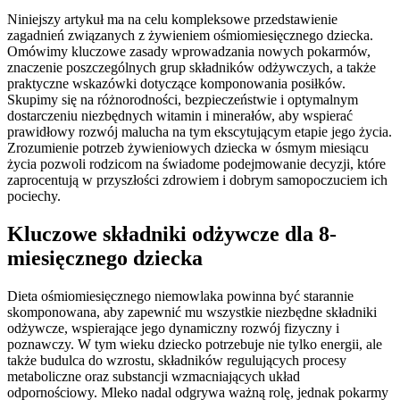
Niniejszy artykuł ma na celu kompleksowe przedstawienie
zagadnień związanych z żywieniem ośmiomiesięcznego dziecka.
Omówimy kluczowe zasady wprowadzania nowych pokarmów,
znaczenie poszczególnych grup składników odżywczych, a także
praktyczne wskazówki dotyczące komponowania posiłków.
Skupimy się na różnorodności, bezpieczeństwie i optymalnym
dostarczeniu niezbędnych witamin i minerałów, aby wspierać
prawidłowy rozwój malucha na tym ekscytującym etapie jego życia.
Zrozumienie potrzeb żywieniowych dziecka w ósmym miesiącu
życia pozwoli rodzicom na świadome podejmowanie decyzji, które
zaprocentują w przyszłości zdrowiem i dobrym samopoczuciem ich
pociechy.
Kluczowe składniki odżywcze dla 8-
miesięcznego dziecka
Dieta ośmiomiesięcznego niemowlaka powinna być starannie
skomponowana, aby zapewnić mu wszystkie niezbędne składniki
odżywcze, wspierające jego dynamiczny rozwój fizyczny i
poznawczy. W tym wieku dziecko potrzebuje nie tylko energii, ale
także budulca do wzrostu, składników regulujących procesy
metaboliczne oraz substancji wzmacniających układ
odpornościowy. Mleko nadal odgrywa ważną rolę, jednak pokarmy