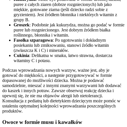
puree z całych ziaren (dobrze rozgniecionych) lub jako
miękkie, gotowane ziarna (jeśli dziecko radzi sobie z
gryzieniem). Jest źródłem błonnika i niektórych witamin z
grupy B.
Groszek
: Podobnie jak kukurydza, można go podać w formie
puree lub rozgniecionego. Jest dobrym źródłem białka
roślinnego, błonnika i witamin.
Fasolka szparagowa
: Po ugotowaniu i dokładnym
posiekaniu lub zmiksowaniu, stanowi źródło witamin
(zwłaszcza K i C) i minerałów.
Cukinia
: Delikatna w smaku, łatwo strawna, dostarcza
witaminy C i potasu.
Podczas wprowadzania nowych warzyw, ważne jest, aby je
gotować do miękkości, a następnie przygotowywać w formie
dopasowanej do możliwości dziecka. Można je podawać
samodzielnie, mieszać z innymi znanymi warzywami lub dodawać
do kaszek i innych potraw. Zawsze obserwuj reakcję dziecka i
upewnij się, że nie ma objawów alergii lub nietolerancji.
Konsultacja z pediatrą lub dietetykiem dziecięcym może pomóc w
ustaleniu optymalnej kolejności wprowadzania poszczególnych
produktów.
Owoce w formie musu i kawałków