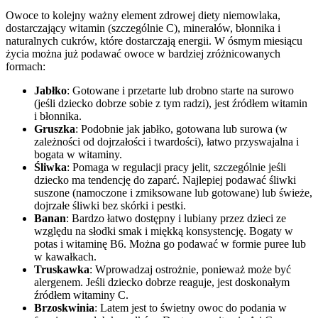
Owoce to kolejny ważny element zdrowej diety niemowlaka,
dostarczający witamin (szczególnie C), minerałów, błonnika i
naturalnych cukrów, które dostarczają energii. W ósmym miesiącu
życia można już podawać owoce w bardziej zróżnicowanych
formach:
Jabłko
: Gotowane i przetarte lub drobno starte na surowo
(jeśli dziecko dobrze sobie z tym radzi), jest źródłem witamin
i błonnika.
Gruszka
: Podobnie jak jabłko, gotowana lub surowa (w
zależności od dojrzałości i twardości), łatwo przyswajalna i
bogata w witaminy.
Śliwka
: Pomaga w regulacji pracy jelit, szczególnie jeśli
dziecko ma tendencję do zaparć. Najlepiej podawać śliwki
suszone (namoczone i zmiksowane lub gotowane) lub świeże,
dojrzałe śliwki bez skórki i pestki.
Banan
: Bardzo łatwo dostępny i lubiany przez dzieci ze
względu na słodki smak i miękką konsystencję. Bogaty w
potas i witaminę B6. Można go podawać w formie puree lub
w kawałkach.
Truskawka
: Wprowadzaj ostrożnie, ponieważ może być
alergenem. Jeśli dziecko dobrze reaguje, jest doskonałym
źródłem witaminy C.
Brzoskwinia
: Latem jest to świetny owoc do podania w