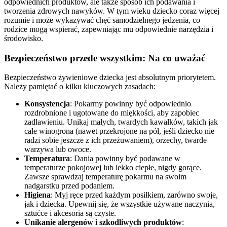
odpowiednich produktów, ale także sposób ich podawania i
tworzenia zdrowych nawyków. W tym wieku dziecko coraz więcej
rozumie i może wykazywać chęć samodzielnego jedzenia, co
rodzice mogą wspierać, zapewniając mu odpowiednie narzędzia i
środowisko.
Bezpieczeństwo przede wszystkim: Na co uważać
Bezpieczeństwo żywieniowe dziecka jest absolutnym priorytetem.
Należy pamiętać o kilku kluczowych zasadach:
Konsystencja
: Pokarmy powinny być odpowiednio
rozdrobnione i ugotowane do miękkości, aby zapobiec
zadławieniu. Unikaj małych, twardych kawałków, takich jak
całe winogrona (nawet przekrojone na pół, jeśli dziecko nie
radzi sobie jeszcze z ich przeżuwaniem), orzechy, twarde
warzywa lub owoce.
Temperatura
: Dania powinny być podawane w
temperaturze pokojowej lub lekko ciepłe, nigdy gorące.
Zawsze sprawdzaj temperaturę pokarmu na swoim
nadgarstku przed podaniem.
Higiena
: Myj ręce przed każdym posiłkiem, zarówno swoje,
jak i dziecka. Upewnij się, że wszystkie używane naczynia,
sztućce i akcesoria są czyste.
Unikanie alergenów i szkodliwych produktów
: