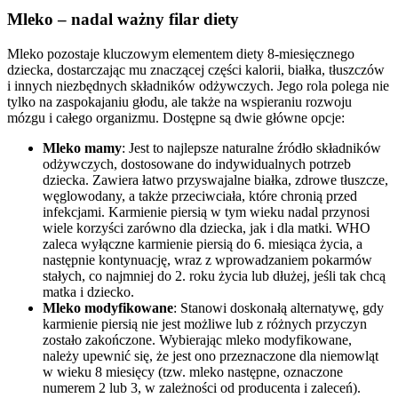
Mleko – nadal ważny filar diety
Mleko pozostaje kluczowym elementem diety 8-miesięcznego
dziecka, dostarczając mu znaczącej części kalorii, białka, tłuszczów
i innych niezbędnych składników odżywczych. Jego rola polega nie
tylko na zaspokajaniu głodu, ale także na wspieraniu rozwoju
mózgu i całego organizmu. Dostępne są dwie główne opcje:
Mleko mamy
: Jest to najlepsze naturalne źródło składników
odżywczych, dostosowane do indywidualnych potrzeb
dziecka. Zawiera łatwo przyswajalne białka, zdrowe tłuszcze,
węglowodany, a także przeciwciała, które chronią przed
infekcjami. Karmienie piersią w tym wieku nadal przynosi
wiele korzyści zarówno dla dziecka, jak i dla matki. WHO
zaleca wyłączne karmienie piersią do 6. miesiąca życia, a
następnie kontynuację, wraz z wprowadzaniem pokarmów
stałych, co najmniej do 2. roku życia lub dłużej, jeśli tak chcą
matka i dziecko.
Mleko modyfikowane
: Stanowi doskonałą alternatywę, gdy
karmienie piersią nie jest możliwe lub z różnych przyczyn
zostało zakończone. Wybierając mleko modyfikowane,
należy upewnić się, że jest ono przeznaczone dla niemowląt
w wieku 8 miesięcy (tzw. mleko następne, oznaczone
numerem 2 lub 3, w zależności od producenta i zaleceń).