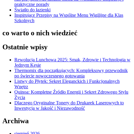
praktyczne porady
Światło do łazienki
Inspirujące Przepisy na Wspólne Menu Wigilijne dla Klas
Szkolnych
co warto o nich wiedzieć
Ostatnie wpisy
Rewolucja Lunchowa 2025: Smak, Zdrowie i Technologia w
Jednym Kęsie
Thermomix dla początkujących: Kompleksowy przewodnik
po świecie nowoczesnego gotowania
Listwy do Płytek: Sekret Eleganckich i Funkcjonalnych
Wnętrz
Quinoa: Kompletne Źródło Energii i Sekret Zdrowego Stylu
Życia
Dlaczego Oryginalne Tonery do Drukarek Laserowych to
Inwestycja w Jakość i Niezawodność
Archiwa
sierpień 2026