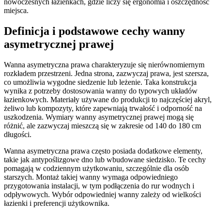
nowoczesnych łazienkach, gdzie liczy się ergonomia i oszczędność
miejsca.
Definicja i podstawowe cechy wanny
asymetrycznej prawej
Wanna asymetryczna prawa charakteryzuje się nierównomiernym
rozkładem przestrzeni. Jedna strona, zazwyczaj prawa, jest szersza,
co umożliwia wygodne siedzenie lub leżenie. Taka konstrukcja
wynika z potrzeby dostosowania wanny do typowych układów
łazienkowych. Materiały używane do produkcji to najczęściej akryl,
żeliwo lub kompozyty, które zapewniają trwałość i odporność na
uszkodzenia. Wymiary wanny asymetrycznej prawej mogą się
różnić, ale zazwyczaj mieszczą się w zakresie od 140 do 180 cm
długości.
Wanna asymetryczna prawa często posiada dodatkowe elementy,
takie jak antypoślizgowe dno lub wbudowane siedzisko. Te cechy
pomagają w codziennym użytkowaniu, szczególnie dla osób
starszych. Montaż takiej wanny wymaga odpowiedniego
przygotowania instalacji, w tym podłączenia do rur wodnych i
odpływowych. Wybór odpowiedniej wanny zależy od wielkości
łazienki i preferencji użytkownika.