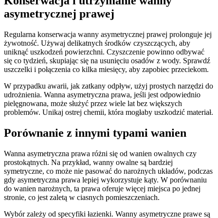
Konserwacja i utrzymanie wanny
asymetrycznej prawej
Regularna konserwacja wanny asymetrycznej prawej prolonguje jej
żywotność. Używaj delikatnych środków czyszczących, aby
uniknąć uszkodzeń powierzchni. Czyszczenie powinno odbywać
się co tydzień, skupiając się na usunięciu osadów z wody. Sprawdź
uszczelki i połączenia co kilka miesięcy, aby zapobiec przeciekom.
W przypadku awarii, jak zatkany odpływ, użyj prostych narzędzi do
udrożnienia. Wanna asymetryczna prawa, jeśli jest odpowiednio
pielęgnowana, może służyć przez wiele lat bez większych
problemów. Unikaj ostrej chemii, która mogłaby uszkodzić materiał.
Porównanie z innymi typami wanien
Wanna asymetryczna prawa różni się od wanien owalnych czy
prostokątnych. Na przykład, wanny owalne są bardziej
symetryczne, co może nie pasować do narożnych układów, podczas
gdy asymetryczna prawa lepiej wykorzystuje kąty. W porównaniu
do wanien narożnych, ta prawa oferuje więcej miejsca po jednej
stronie, co jest zaletą w ciasnych pomieszczeniach.
Wybór zależy od specyfiki łazienki. Wanny asymetryczne prawe są