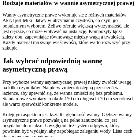
Rodzaje materiałów w wannie asymetrycznej prawej
Wanny asymetryczne prawe wykonuje się z różnych materiałów.
Akryl jest lekki i łatwy w utrzymaniu czystości, co czyni go
popularnym wyborem. Żeliwo oferuje większą wytrzymałość, ale
jest cięższe, co może wpływać na instalację. Kompozyty łączą
zalety obu, zapewniając równowagę między wagą a trwałością.
Każdy materiał ma swoje właściwości, które warto rozważyć przy
zakupie.
Jak wybrać odpowiednią wannę
asymetryczną prawą
Przy wyborze wanny asymetrycznej prawej należy zwrócić uwagę
na kilka czynników. Najpierw zmierz dostępną przestrzeń w
łazience, aby upewnić się, że wanna zmieści się bez problemu.
Standardowe wymiary to około 150 cm długości i 70 cm szerokości,
ale warto sprawdzić konkretne modele.
Kolejnym aspektem jest kształt i głębokość wanny. Głębsze wanny
asymetryczne prawe pozwalają na pełne zanurzenie, co jest
przydatne do relaksu. Uwzględnij też system odpływu, który
powinien być wydajny, aby zapobiegać zaleganiu wody. Lista cech
do sprawdzenia obejmuje: