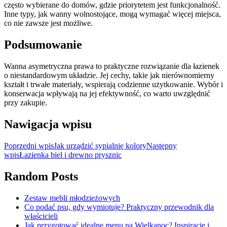
często wybierane do domów, gdzie priorytetem jest funkcjonalność.
Inne typy, jak wanny wolnostojące, mogą wymagać więcej miejsca,
co nie zawsze jest możliwe.
Podsumowanie
Wanna asymetryczna prawa to praktyczne rozwiązanie dla łazienek
o niestandardowym układzie. Jej cechy, takie jak nierównomierny
kształt i trwałe materiały, wspierają codzienne użytkowanie. Wybór i
konserwacja wpływają na jej efektywność, co warto uwzględnić
przy zakupie.
Nawigacja wpisu
Poprzedni wpis
Jak urządzić sypialnię kolory
Następny
wpis
Łazienka biel i drewno prysznic
Random Posts
Zestaw mebli młodzieżowych
Co podać psu, gdy wymiotuje? Praktyczny przewodnik dla
właścicieli
Jak przygotować idealne menu na Wielkanoc? Inspiracje i