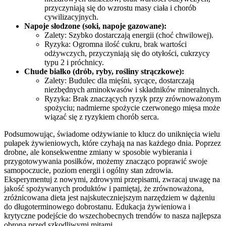
przyczyniają się do wzrostu masy ciała i chorób
cywilizacyjnych.
Napoje słodzone (soki, napoje gazowane):
Zalety: Szybko dostarczają energii (choć chwilowej).
Ryzyka: Ogromna ilość cukru, brak wartości
odżywczych, przyczyniają się do otyłości, cukrzycy
typu 2 i próchnicy.
Chude białko (drób, ryby, rośliny strączkowe):
Zalety: Budulec dla mięśni, sycące, dostarczają
niezbędnych aminokwasów i składników mineralnych.
Ryzyka: Brak znaczących ryzyk przy zrównoważonym
spożyciu; nadmierne spożycie czerwonego mięsa może
wiązać się z ryzykiem chorób serca.
Podsumowując, świadome odżywianie to klucz do uniknięcia wielu
pułapek żywieniowych, które czyhają na nas każdego dnia. Poprzez
drobne, ale konsekwentne zmiany w sposobie wybierania i
przygotowywania posiłków, możemy znacząco poprawić swoje
samopoczucie, poziom energii i ogólny stan zdrowia.
Eksperymentuj z nowymi, zdrowymi przepisami, zwracaj uwagę na
jakość spożywanych produktów i pamiętaj, że zrównoważona,
zróżnicowana dieta jest najskuteczniejszym narzędziem w dążeniu
do długoterminowego dobrostanu. Edukacja żywieniowa i
krytyczne podejście do wszechobecnych trendów to nasza najlepsza
obrona przed szkodliwymi mitami.