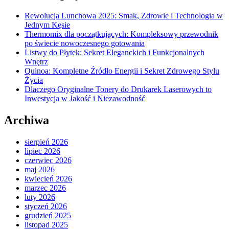
Rewolucja Lunchowa 2025: Smak, Zdrowie i Technologia w
Jednym Kęsie
Thermomix dla początkujących: Kompleksowy przewodnik
po świecie nowoczesnego gotowania
Listwy do Płytek: Sekret Eleganckich i Funkcjonalnych
Wnętrz
Quinoa: Kompletne Źródło Energii i Sekret Zdrowego Stylu
Życia
Dlaczego Oryginalne Tonery do Drukarek Laserowych to
Inwestycja w Jakość i Niezawodność
Archiwa
sierpień 2026
lipiec 2026
czerwiec 2026
maj 2026
kwiecień 2026
marzec 2026
luty 2026
styczeń 2026
grudzień 2025
listopad 2025