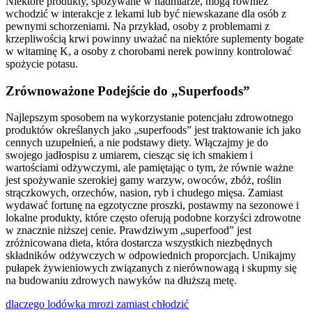
Niektóre produkty, spożywane w nadmiarze, mogą również
wchodzić w interakcje z lekami lub być niewskazane dla osób z
pewnymi schorzeniami. Na przykład, osoby z problemami z
krzepliwością krwi powinny uważać na niektóre suplementy bogate
w witaminę K, a osoby z chorobami nerek powinny kontrolować
spożycie potasu.
Zrównoważone Podejście do „Superfoods”
Najlepszym sposobem na wykorzystanie potencjału zdrowotnego
produktów określanych jako „superfoods” jest traktowanie ich jako
cennych uzupełnień, a nie podstawy diety. Włączajmy je do
swojego jadłospisu z umiarem, ciesząc się ich smakiem i
wartościami odżywczymi, ale pamiętając o tym, że równie ważne
jest spożywanie szerokiej gamy warzyw, owoców, zbóż, roślin
strączkowych, orzechów, nasion, ryb i chudego mięsa. Zamiast
wydawać fortunę na egzotyczne proszki, postawmy na sezonowe i
lokalne produkty, które często oferują podobne korzyści zdrowotne
w znacznie niższej cenie. Prawdziwym „superfood” jest
zróżnicowana dieta, która dostarcza wszystkich niezbędnych
składników odżywczych w odpowiednich proporcjach. Unikajmy
pułapek żywieniowych związanych z nierównowagą i skupmy się
na budowaniu zdrowych nawyków na dłuższą metę.
dlaczego lodówka mrozi zamiast chłodzić