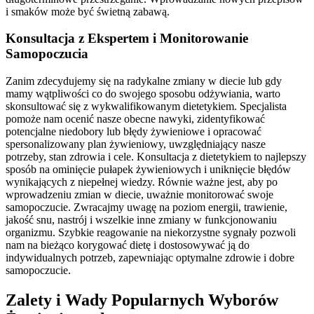
i smaków może być świetną zabawą.
Konsultacja z Ekspertem i Monitorowanie
Samopoczucia
Zanim zdecydujemy się na radykalne zmiany w diecie lub gdy
mamy wątpliwości co do swojego sposobu odżywiania, warto
skonsultować się z wykwalifikowanym dietetykiem. Specjalista
pomoże nam ocenić nasze obecne nawyki, zidentyfikować
potencjalne niedobory lub błędy żywieniowe i opracować
spersonalizowany plan żywieniowy, uwzględniający nasze
potrzeby, stan zdrowia i cele. Konsultacja z dietetykiem to najlepszy
sposób na ominięcie pułapek żywieniowych i uniknięcie błędów
wynikających z niepełnej wiedzy. Równie ważne jest, aby po
wprowadzeniu zmian w diecie, uważnie monitorować swoje
samopoczucie. Zwracajmy uwagę na poziom energii, trawienie,
jakość snu, nastrój i wszelkie inne zmiany w funkcjonowaniu
organizmu. Szybkie reagowanie na niekorzystne sygnały pozwoli
nam na bieżąco korygować dietę i dostosowywać ją do
indywidualnych potrzeb, zapewniając optymalne zdrowie i dobre
samopoczucie.
Zalety i Wady Popularnych Wyborów