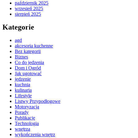
październik 2025
wrzesień 2025
sierpień 2025
Kategorie
agd
akcesoria kuchenne
Bez kategorii
Biznes
Co do jedzenia
Dom i Ogród
Jak ugotować
jedzenie
kuchnia
kulinaria
Lifestyle
Listwy Przypodłogowe
Motoryzacja
Porady
Publikacje
Technologia
wnętrza
wykończenia wnętrz