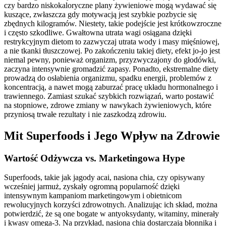
czy bardzo niskokaloryczne plany żywieniowe mogą wydawać się
kuszące, zwłaszcza gdy motywacją jest szybkie pozbycie się
zbędnych kilogramów. Niestety, takie podejście jest krótkowzroczne
i często szkodliwe. Gwałtowna utrata wagi osiągana dzięki
restrykcyjnym dietom to zazwyczaj utrata wody i masy mięśniowej,
a nie tkanki tłuszczowej. Po zakończeniu takiej diety, efekt jo-jo jest
niemal pewny, ponieważ organizm, przyzwyczajony do głodówki,
zaczyna intensywnie gromadzić zapasy. Ponadto, ekstremalne diety
prowadzą do osłabienia organizmu, spadku energii, problemów z
koncentracją, a nawet mogą zaburzać pracę układu hormonalnego i
trawiennego. Zamiast szukać szybkich rozwiązań, warto postawić
na stopniowe, zdrowe zmiany w nawykach żywieniowych, które
przyniosą trwałe rezultaty i nie zaszkodzą zdrowiu.
Mit Superfoods i Jego Wpływ na Zdrowie
Wartość Odżywcza vs. Marketingowa Hype
Superfoods, takie jak jagody acai, nasiona chia, czy opisywany
wcześniej jarmuż, zyskały ogromną popularność dzięki
intensywnym kampaniom marketingowym i obietnicom
rewolucyjnych korzyści zdrowotnych. Analizując ich skład, można
potwierdzić, że są one bogate w antyoksydanty, witaminy, minerały
i kwasy omega-3. Na przykład, nasiona chia dostarczają błonnika i