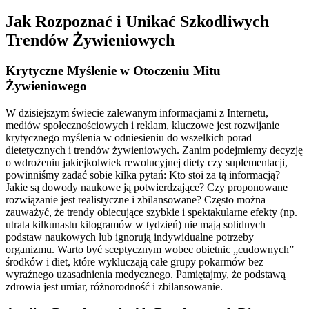
Jak Rozpoznać i Unikać Szkodliwych
Trendów Żywieniowych
Krytyczne Myślenie w Otoczeniu Mitu
Żywieniowego
W dzisiejszym świecie zalewanym informacjami z Internetu,
mediów społecznościowych i reklam, kluczowe jest rozwijanie
krytycznego myślenia w odniesieniu do wszelkich porad
dietetycznych i trendów żywieniowych. Zanim podejmiemy decyzję
o wdrożeniu jakiejkolwiek rewolucyjnej diety czy suplementacji,
powinniśmy zadać sobie kilka pytań: Kto stoi za tą informacją?
Jakie są dowody naukowe ją potwierdzające? Czy proponowane
rozwiązanie jest realistyczne i zbilansowane? Często można
zauważyć, że trendy obiecujące szybkie i spektakularne efekty (np.
utrata kilkunastu kilogramów w tydzień) nie mają solidnych
podstaw naukowych lub ignorują indywidualne potrzeby
organizmu. Warto być sceptycznym wobec obietnic „cudownych”
środków i diet, które wykluczają całe grupy pokarmów bez
wyraźnego uzasadnienia medycznego. Pamiętajmy, że podstawą
zdrowia jest umiar, różnorodność i zbilansowanie.