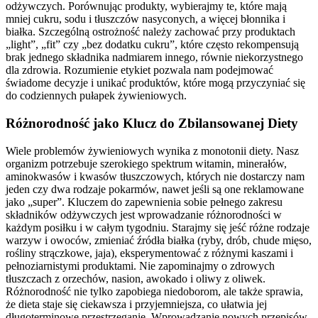
odżywczych. Porównując produkty, wybierajmy te, które mają
mniej cukru, sodu i tłuszczów nasyconych, a więcej błonnika i
białka. Szczególną ostrożność należy zachować przy produktach
„light”, „fit” czy „bez dodatku cukru”, które często rekompensują
brak jednego składnika nadmiarem innego, równie niekorzystnego
dla zdrowia. Rozumienie etykiet pozwala nam podejmować
świadome decyzje i unikać produktów, które mogą przyczyniać się
do codziennych pułapek żywieniowych.
Różnorodność jako Klucz do Zbilansowanej Diety
Wiele problemów żywieniowych wynika z monotonii diety. Nasz
organizm potrzebuje szerokiego spektrum witamin, minerałów,
aminokwasów i kwasów tłuszczowych, których nie dostarczy nam
jeden czy dwa rodzaje pokarmów, nawet jeśli są one reklamowane
jako „super”. Kluczem do zapewnienia sobie pełnego zakresu
składników odżywczych jest wprowadzanie różnorodności w
każdym posiłku i w całym tygodniu. Starajmy się jeść różne rodzaje
warzyw i owoców, zmieniać źródła białka (ryby, drób, chude mięso,
rośliny strączkowe, jaja), eksperymentować z różnymi kaszami i
pełnoziarnistymi produktami. Nie zapominajmy o zdrowych
tłuszczach z orzechów, nasion, awokado i oliwy z oliwek.
Różnorodność nie tylko zapobiega niedoborom, ale także sprawia,
że dieta staje się ciekawsza i przyjemniejsza, co ułatwia jej
długoterminowe przestrzeganie. Wprowadzanie nowych przepisów