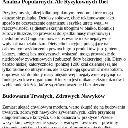
Analiza Popularnych, Ale Ryzykownych Diet
Przyjrzyjmy się bliżej kilku popularnym trendom, które mogą
okazać się pułapką. Detoksy sokowe, choć reklamowane jako
sposób na oczyszczenie organizmu i szybką utratę wagi, w
rzeczywistości są dietami skrajnie ubogimi w białko, błonnik i
zdrowe tłuszcze, co prowadzi do spadku masy mięśniowej i
niedoborów. Długoterminowe stosowanie może negatywnie
wpłynąć na metabolizm. Diety eliminacyjne, polegające na
całkowitym wykluczeniu pewnych grup produktów (np. glutenu,
laktozy, mięsa) bez medycznych wskazań, mogą prowadzić do
niedoborów żywieniowych i zaburzeń flory bakteryjnej jelit. Diety o
bardzo niskiej kaloryczności (poniżej 1200 kcal dziennie) są nie
tylko trudne do utrzymania, ale także mogą spowolnić metabolizm,
doprowadzić do utraty masy mięśniowej i negatywnie wpłynąć na
funkcje życiowe organizmu. Kluczem jest unikanie ekstremizmów i
wybieranie ścieżek, które są zrównoważone i bezpieczne.
Budowanie Trwałych, Zdrowych Nawyków
Zamiast ulegać chwilowym modom, warto skupić się na budowaniu
trwałych, zdrowych nawyków żywieniowych, które przyniosą
długoterminowe korzyści. Co to oznacza w praktyce? Przede
wszystkim, zwiększenie spożycia warzyw i owoców – powinny
stanowić podstawę każdego posiłku. Wprowadzenie do diety