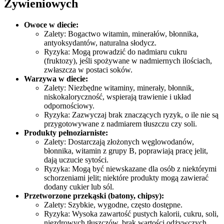
Żywieniowych
Owoce w diecie:
Zalety: Bogactwo witamin, minerałów, błonnika,
antyoksydantów, naturalna słodycz.
Ryzyka: Mogą prowadzić do nadmiaru cukru
(fruktozy), jeśli spożywane w nadmiernych ilościach,
zwłaszcza w postaci soków.
Warzywa w diecie:
Zalety: Niezbędne witaminy, minerały, błonnik,
niskokaloryczność, wspierają trawienie i układ
odpornościowy.
Ryzyka: Zazwyczaj brak znaczących ryzyk, o ile nie są
przygotowywane z nadmiarem tłuszczu czy soli.
Produkty pełnoziarniste:
Zalety: Dostarczają złożonych węglowodanów,
błonnika, witamin z grupy B, poprawiają pracę jelit,
dają uczucie sytości.
Ryzyka: Mogą być niewskazane dla osób z niektórymi
schorzeniami jelit; niektóre produkty mogą zawierać
dodany cukier lub sól.
Przetworzone przekąski (batony, chipsy):
Zalety: Szybkie, wygodne, często dostępne.
Ryzyka: Wysoka zawartość pustych kalorii, cukru, soli,
niezdrowych tłuszczów, brak wartości odżywczych,