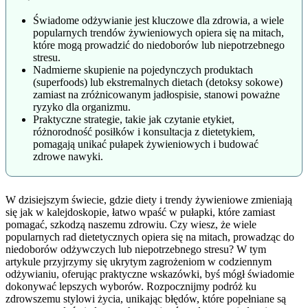
Świadome odżywianie jest kluczowe dla zdrowia, a wiele
popularnych trendów żywieniowych opiera się na mitach,
które mogą prowadzić do niedoborów lub niepotrzebnego
stresu.
Nadmierne skupienie na pojedynczych produktach
(superfoods) lub ekstremalnych dietach (detoksy sokowe)
zamiast na zróżnicowanym jadłospisie, stanowi poważne
ryzyko dla organizmu.
Praktyczne strategie, takie jak czytanie etykiet,
różnorodność posiłków i konsultacja z dietetykiem,
pomagają unikać pułapek żywieniowych i budować
zdrowe nawyki.
W dzisiejszym świecie, gdzie diety i trendy żywieniowe zmieniają
się jak w kalejdoskopie, łatwo wpaść w pułapki, które zamiast
pomagać, szkodzą naszemu zdrowiu. Czy wiesz, że wiele
popularnych rad dietetycznych opiera się na mitach, prowadząc do
niedoborów odżywczych lub niepotrzebnego stresu? W tym
artykule przyjrzymy się ukrytym zagrożeniom w codziennym
odżywianiu, oferując praktyczne wskazówki, byś mógł świadomie
dokonywać lepszych wyborów. Rozpocznijmy podróż ku
zdrowszemu stylowi życia, unikając błędów, które popełniane są