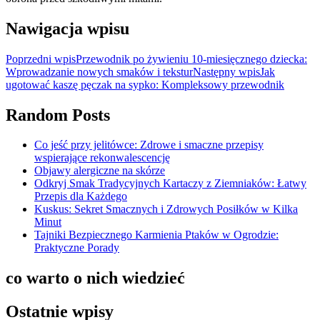
Nawigacja wpisu
Poprzedni wpis
Przewodnik po żywieniu 10-miesięcznego dziecka:
Wprowadzanie nowych smaków i tekstur
Następny wpis
Jak
ugotować kaszę pęczak na sypko: Kompleksowy przewodnik
Random Posts
Co jeść przy jelitówce: Zdrowe i smaczne przepisy
wspierające rekonwalescencję
Objawy alergiczne na skórze
Odkryj Smak Tradycyjnych Kartaczy z Ziemniaków: Łatwy
Przepis dla Każdego
Kuskus: Sekret Smacznych i Zdrowych Posiłków w Kilka
Minut
Tajniki Bezpiecznego Karmienia Ptaków w Ogrodzie:
Praktyczne Porady
co warto o nich wiedzieć
Ostatnie wpisy