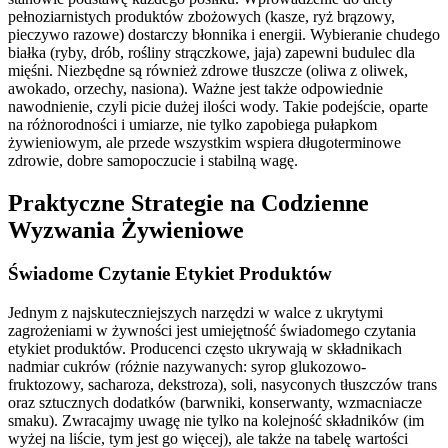
pełnoziarnistych produktów zbożowych (kasze, ryż brązowy,
pieczywo razowe) dostarczy błonnika i energii. Wybieranie chudego
białka (ryby, drób, rośliny strączkowe, jaja) zapewni budulec dla
mięśni. Niezbędne są również zdrowe tłuszcze (oliwa z oliwek,
awokado, orzechy, nasiona). Ważne jest także odpowiednie
nawodnienie, czyli picie dużej ilości wody. Takie podejście, oparte
na różnorodności i umiarze, nie tylko zapobiega pułapkom
żywieniowym, ale przede wszystkim wspiera długoterminowe
zdrowie, dobre samopoczucie i stabilną wagę.
Praktyczne Strategie na Codzienne
Wyzwania Żywieniowe
Świadome Czytanie Etykiet Produktów
Jednym z najskuteczniejszych narzędzi w walce z ukrytymi
zagrożeniami w żywności jest umiejętność świadomego czytania
etykiet produktów. Producenci często ukrywają w składnikach
nadmiar cukrów (różnie nazywanych: syrop glukozowo-
fruktozowy, sacharoza, dekstroza), soli, nasyconych tłuszczów trans
oraz sztucznych dodatków (barwniki, konserwanty, wzmacniacze
smaku). Zwracajmy uwagę nie tylko na kolejność składników (im
wyżej na liście, tym jest go więcej), ale także na tabelę wartości