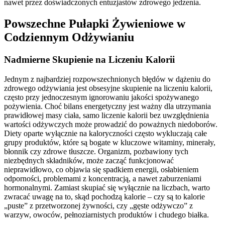
nawet przez doświadczonych entuzjastów zdrowego jedzenia.
Powszechne Pułapki Żywieniowe w
Codziennym Odżywianiu
Nadmierne Skupienie na Liczeniu Kalorii
Jednym z najbardziej rozpowszechnionych błędów w dążeniu do
zdrowego odżywiania jest obsesyjne skupienie na liczeniu kalorii,
często przy jednoczesnym ignorowaniu jakości spożywanego
pożywienia. Choć bilans energetyczny jest ważny dla utrzymania
prawidłowej masy ciała, samo liczenie kalorii bez uwzględnienia
wartości odżywczych może prowadzić do poważnych niedoborów.
Diety oparte wyłącznie na kaloryczności często wykluczają całe
grupy produktów, które są bogate w kluczowe witaminy, minerały,
błonnik czy zdrowe tłuszcze. Organizm, pozbawiony tych
niezbędnych składników, może zacząć funkcjonować
nieprawidłowo, co objawia się spadkiem energii, osłabieniem
odporności, problemami z koncentracją, a nawet zaburzeniami
hormonalnymi. Zamiast skupiać się wyłącznie na liczbach, warto
zwracać uwagę na to, skąd pochodzą kalorie – czy są to kalorie
„puste” z przetworzonej żywności, czy „gęste odżywczo” z
warzyw, owoców, pełnoziarnistych produktów i chudego białka.