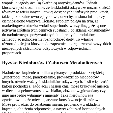
wapnia, a jagody acai są skarbnicą antyoksydantów. Jednak
kluczowe jest zrozumienie, że te składniki odżywcze można znaleźć
również w wielu innych, łatwiej dostępnych i tańszych produktach,
takich jak lokalne owoce jagodowe, orzechy, nasiona lniane, czy
ciemnozielone warzywa liściaste. Problem polega na tym, że
marketingowa otoczka wokół superfoods tworzy iluzję, że są one
jedynym źródłem tych cennych substancji, co skłania konsumentów
do nadmiernego spożywania tych konkretnych produktów,
zaniedbując jednocześnie różnorodność diety. To właśnie
różnorodność jest kluczem do zapewnienia organizmowi wszystkich
niezbędnych składników odżywczych w odpowiednich
proporcjach.
Ryzyko Niedoborów i Zaburzeń Metabolicznych
Nadmierne skupienie na kilku wybranych produktach z etykietą
„superfood” może, paradoksalnie, prowadzić do niedoborów
innych, równie ważnych składników odżywczych. Jeśli większość
kalorii pochodzi z jagód acai i nasion chia, może brakować miejsca
w diecie na pełnowartościowe białko, złożone węglowodany czy
inne niezbędne witaminy i minerały. Taka nierównowaga
żywieniowa może mieć negatywne konsekwencje dla zdrowia.
Może prowadzić do osłabienia mięśni, problemów z układem
krążenia, obniżenia odporności, a nawet zaburzeń hormonalnych.