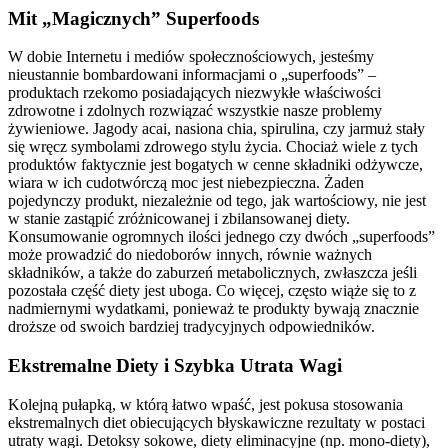
Mit „Magicznych” Superfoods
W dobie Internetu i mediów społecznościowych, jesteśmy
nieustannie bombardowani informacjami o „superfoods” –
produktach rzekomo posiadających niezwykłe właściwości
zdrowotne i zdolnych rozwiązać wszystkie nasze problemy
żywieniowe. Jagody acai, nasiona chia, spirulina, czy jarmuż stały
się wręcz symbolami zdrowego stylu życia. Chociaż wiele z tych
produktów faktycznie jest bogatych w cenne składniki odżywcze,
wiara w ich cudotwórczą moc jest niebezpieczna. Żaden
pojedynczy produkt, niezależnie od tego, jak wartościowy, nie jest
w stanie zastąpić zróżnicowanej i zbilansowanej diety.
Konsumowanie ogromnych ilości jednego czy dwóch „superfoods”
może prowadzić do niedoborów innych, równie ważnych
składników, a także do zaburzeń metabolicznych, zwłaszcza jeśli
pozostała część diety jest uboga. Co więcej, często wiąże się to z
nadmiernymi wydatkami, ponieważ te produkty bywają znacznie
droższe od swoich bardziej tradycyjnych odpowiedników.
Ekstremalne Diety i Szybka Utrata Wagi
Kolejną pułapką, w którą łatwo wpaść, jest pokusa stosowania
ekstremalnych diet obiecujących błyskawiczne rezultaty w postaci
utraty wagi. Detoksy sokowe, diety eliminacyjne (np. mono-diety),