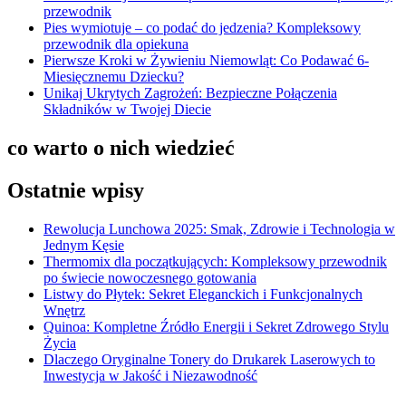
przewodnik
Pies wymiotuje – co podać do jedzenia? Kompleksowy
przewodnik dla opiekuna
Pierwsze Kroki w Żywieniu Niemowląt: Co Podawać 6-
Miesięcznemu Dziecku?
Unikaj Ukrytych Zagrożeń: Bezpieczne Połączenia
Składników w Twojej Diecie
co warto o nich wiedzieć
Ostatnie wpisy
Rewolucja Lunchowa 2025: Smak, Zdrowie i Technologia w
Jednym Kęsie
Thermomix dla początkujących: Kompleksowy przewodnik
po świecie nowoczesnego gotowania
Listwy do Płytek: Sekret Eleganckich i Funkcjonalnych
Wnętrz
Quinoa: Kompletne Źródło Energii i Sekret Zdrowego Stylu
Życia
Dlaczego Oryginalne Tonery do Drukarek Laserowych to
Inwestycja w Jakość i Niezawodność