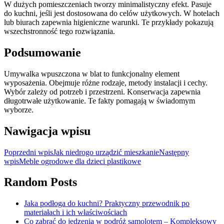
W dużych pomieszczeniach tworzy minimalistyczny efekt. Pasuje
do kuchni, jeśli jest dostosowana do celów użytkowych. W hotelach
lub biurach zapewnia higieniczne warunki. Te przykłady pokazują
wszechstronność tego rozwiązania.
Podsumowanie
Umywalka wpuszczona w blat to funkcjonalny element
wyposażenia. Obejmuje różne rodzaje, metody instalacji i cechy.
Wybór zależy od potrzeb i przestrzeni. Konserwacja zapewnia
długotrwałe użytkowanie. Te fakty pomagają w świadomym
wyborze.
Nawigacja wpisu
Poprzedni wpis
Jak niedrogo urządzić mieszkanie
Następny
wpis
Meble ogrodowe dla dzieci plastikowe
Random Posts
Jaka podłoga do kuchni? Praktyczny przewodnik po
materiałach i ich właściwościach
Co zabrać do jedzenia w podróż samolotem – Kompleksowy