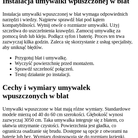
Instalacja umywalki wpuszczonej w blat
Instalacja umywalki wpuszczonej w blat wymaga odpowiednich
narzędzi i wiedzy. Najpierw sprawdź blat pod kątem
kompatybilności. Wytnij otwór o rozmiarze umywalki. Użyj
szczeliwa do uszczelnienia krawędzi. Zamocuj umywalkę za
pomocą śrub lub kleju. Podłącz syfon i baterię. Proces ten trwa
zazwyczaj kilka godzin. Zaleca się skorzystanie z usług specjalisty,
aby uniknąć błędów.
Przygotuj blat i umywalkę.
Wyczyść powierzchnię przed montażem.
Sprawdź szczelność połączeń.
Testuj działanie po instalacji.
Cechy i wymiary umywalek
wpuszczonych w blat
Umywalki wpuszczone w blat mają różne wymiary. Standardowe
modele mierzą od 40 do 60 cm szerokości. Głębokość wynosi
zazwyczaj 3050 cm. Taka umywalka integruje się z blatem, co
ułatwia utrzymanie czystości. Powierzchnia jest gładka, co
ogranicza osadzanie się brudu. Dostępne są opcje z otworami na
baterię lub bez. Wymiary dostosowują się do rozmiaru łazienki.