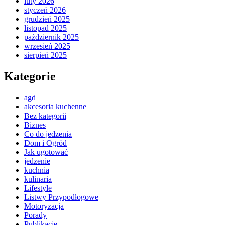
luty 2026
styczeń 2026
grudzień 2025
listopad 2025
październik 2025
wrzesień 2025
sierpień 2025
Kategorie
agd
akcesoria kuchenne
Bez kategorii
Biznes
Co do jedzenia
Dom i Ogród
Jak ugotować
jedzenie
kuchnia
kulinaria
Lifestyle
Listwy Przypodłogowe
Motoryzacja
Porady
Publikacje