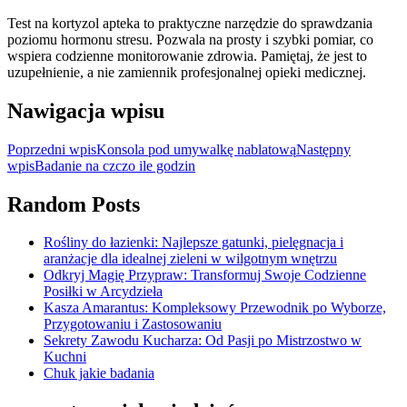
Test na kortyzol apteka to praktyczne narzędzie do sprawdzania
poziomu hormonu stresu. Pozwala na prosty i szybki pomiar, co
wspiera codzienne monitorowanie zdrowia. Pamiętaj, że jest to
uzupełnienie, a nie zamiennik profesjonalnej opieki medicznej.
Nawigacja wpisu
Poprzedni wpis
Konsola pod umywalkę nablatową
Następny
wpis
Badanie na czczo ile godzin
Random Posts
Rośliny do łazienki: Najlepsze gatunki, pielęgnacja i
aranżacje dla idealnej zieleni w wilgotnym wnętrzu
Odkryj Magię Przypraw: Transformuj Swoje Codzienne
Posiłki w Arcydzieła
Kasza Amarantus: Kompleksowy Przewodnik po Wyborze,
Przygotowaniu i Zastosowaniu
Sekrety Zawodu Kucharza: Od Pasji po Mistrzostwo w
Kuchni
Chuk jakie badania