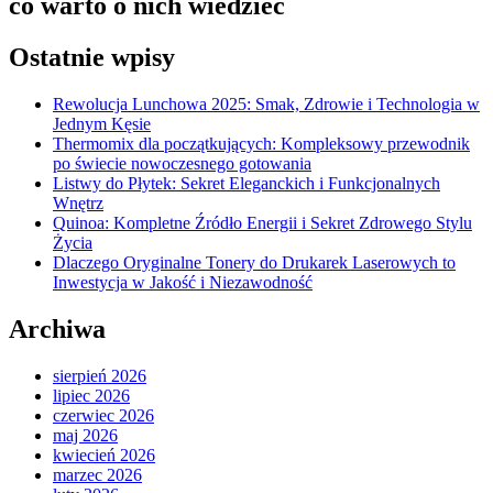
co warto o nich wiedzieć
Ostatnie wpisy
Rewolucja Lunchowa 2025: Smak, Zdrowie i Technologia w
Jednym Kęsie
Thermomix dla początkujących: Kompleksowy przewodnik
po świecie nowoczesnego gotowania
Listwy do Płytek: Sekret Eleganckich i Funkcjonalnych
Wnętrz
Quinoa: Kompletne Źródło Energii i Sekret Zdrowego Stylu
Życia
Dlaczego Oryginalne Tonery do Drukarek Laserowych to
Inwestycja w Jakość i Niezawodność
Archiwa
sierpień 2026
lipiec 2026
czerwiec 2026
maj 2026
kwiecień 2026
marzec 2026