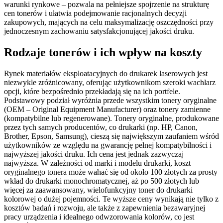
warunki rynkowe – pozwala na pełniejsze spojrzenie na strukturę
cen tonerów i ułatwia podejmowanie racjonalnych decyzji
zakupowych, mających na celu maksymalizację oszczędności przy
jednoczesnym zachowaniu satysfakcjonującej jakości druku.
Rodzaje tonerów i ich wpływ na koszty
Rynek materiałów eksploatacyjnych do drukarek laserowych jest
niezwykle zróżnicowany, oferując użytkownikom szeroki wachlarz
opcji, które bezpośrednio przekładają się na ich portfele.
Podstawowy podział wyróżnia przede wszystkim tonery oryginalne
(OEM – Original Equipment Manufacturer) oraz tonery zamienne
(kompatybilne lub regenerowane). Tonery oryginalne, produkowane
przez tych samych producentów, co drukarki (np. HP, Canon,
Brother, Epson, Samsung), cieszą się największym zaufaniem wśród
użytkowników ze względu na gwarancję pełnej kompatybilności i
najwyższej jakości druku. Ich cena jest jednak zazwyczaj
najwyższa. W zależności od marki i modelu drukarki, koszt
oryginalnego tonera może wahać się od około 100 złotych za prosty
wkład do drukarki monochromatycznej, aż po 500 złotych lub
więcej za zaawansowany, wielofunkcyjny toner do drukarki
kolorowej o dużej pojemności. Te wyższe ceny wynikają nie tylko z
kosztów badań i rozwoju, ale także z zapewnienia bezawaryjnej
pracy urządzenia i idealnego odwzorowania kolorów, co jest