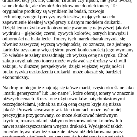
drukarek, tacy jak HP, Canon, Brother czy Epson, nie tylko tworzą
same drukarki, ale również dedykowane do nich tonery. Te
oryginalne produkty są wynikiem lat badań, rozwoju
technologicznego i precyzyjnych testów, mających na celu
zapewnienie idealnej współpracy z danym modelem drukarki.
Dzięki temu użytkownik otrzymuje gwarancję najwyższej jakości
wydruku – głębokiej czerni, żywych kolorów, ostrych krawędzi i
odporności na blaknięcie. Tonery tych marek charakteryzują się
również zazwyczaj wyższą wydajnością, co oznacza, że z jednego
kartridża uzyskamy więcej stron przed koniecznością jego wymiany.
To właśnie te zalety uzasadniają ich wyższą cenę na rynku. Choć
zakup oryginalnego tonera może wydawać się droższy w chwili
zakupu, w dłuższej perspektywie, dzięki większej wydajności i
braku ryzyka uszkodzenia drukarki, może okazać się bardziej
ekonomiczny.
Na drugim biegunie znajdują się tańsze marki, często określane jako
„marki generyczne” lub „no-name”, które oferują tonery w znacznie
niższych cenach. Kuszą one użytkowników natychmiastowymi
oszczędnościami, jednak za niską ceną często kryje się niższa
jakość. Proszek stosowany w takich tonerach może być mniej
precyzyjnie przygotowany, co może skutkować nierównym
kryciem, rozmazaniami, słabym odwzorowaniem kolorów lub
nawet zanieczyszczaniem wnętrza drukarki. Wydajność takich
tonerów bywa również znacznie niższa niż deklarowana przez