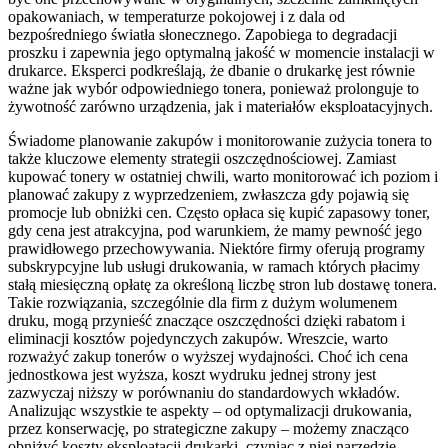
opakowaniach, w temperaturze pokojowej i z dala od
bezpośredniego światła słonecznego. Zapobiega to degradacji
proszku i zapewnia jego optymalną jakość w momencie instalacji w
drukarce. Eksperci podkreślają, że dbanie o drukarkę jest równie
ważne jak wybór odpowiedniego tonera, ponieważ prolonguje to
żywotność zarówno urządzenia, jak i materiałów eksploatacyjnych.
Świadome planowanie zakupów i monitorowanie zużycia tonera to
także kluczowe elementy strategii oszczędnościowej. Zamiast
kupować tonery w ostatniej chwili, warto monitorować ich poziom i
planować zakupy z wyprzedzeniem, zwłaszcza gdy pojawią się
promocje lub obniżki cen. Często opłaca się kupić zapasowy toner,
gdy cena jest atrakcyjna, pod warunkiem, że mamy pewność jego
prawidłowego przechowywania. Niektóre firmy oferują programy
subskrypcyjne lub usługi drukowania, w ramach których płacimy
stałą miesięczną opłatę za określoną liczbę stron lub dostawę tonera.
Takie rozwiązania, szczególnie dla firm z dużym wolumenem
druku, mogą przynieść znaczące oszczędności dzięki rabatom i
eliminacji kosztów pojedynczych zakupów. Wreszcie, warto
rozważyć zakup tonerów o wyższej wydajności. Choć ich cena
jednostkowa jest wyższa, koszt wydruku jednej strony jest
zazwyczaj niższy w porównaniu do standardowych wkładów.
Analizując wszystkie te aspekty – od optymalizacji drukowania,
przez konserwację, po strategiczne zakupy – możemy znacząco
obniżyć koszty eksploatacji drukarki, czyniąc z niej narzędzie