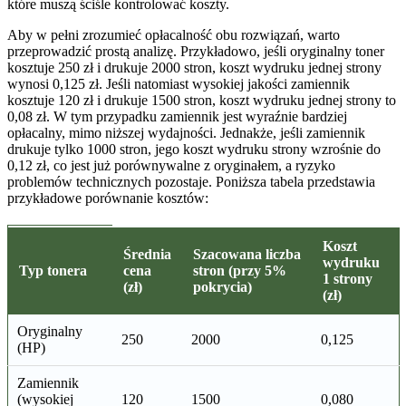
które muszą ściśle kontrolować koszty.
Aby w pełni zrozumieć opłacalność obu rozwiązań, warto
przeprowadzić prostą analizę. Przykładowo, jeśli oryginalny toner
kosztuje 250 zł i drukuje 2000 stron, koszt wydruku jednej strony
wynosi 0,125 zł. Jeśli natomiast wysokiej jakości zamiennik
kosztuje 120 zł i drukuje 1500 stron, koszt wydruku jednej strony to
0,08 zł. W tym przypadku zamiennik jest wyraźnie bardziej
opłacalny, mimo niższej wydajności. Jednakże, jeśli zamiennik
drukuje tylko 1000 stron, jego koszt wydruku strony wzrośnie do
0,12 zł, co jest już porównywalne z oryginałem, a ryzyko
problemów technicznych pozostaje. Poniższa tabela przedstawia
przykładowe porównanie kosztów:
Koszt
Średnia
Szacowana liczba
wydruku
Typ tonera
cena
stron (przy 5%
1 strony
(zł)
pokrycia)
(zł)
Oryginalny
250
2000
0,125
(HP)
Zamiennik
(wysokiej
120
1500
0,080