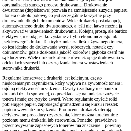
optymalizacja samego procesu drukowania. Drukowanie
dwustronne (dupleksowe) pozwala na zmniejszenie zużycia papieru
i tonera o około połowę, co jest szczególnie korzystne przy
drukowaniu długich dokumentów. Wiele drukarek posiada opcję
automatycznego druku dwustronnego, a jeśli nie, łatwo można ją
aktywować w ustawieniach drukowania. Kolejną prostą, ale bardzo
efektywną metodą jest korzystanie z trybu ekonomicznego lub
„szkicowego” druku. Ten tryb zmniejsza ilość używanego tonera,
co jest idealne do drukowania wersji roboczych, notatek czy
dokumentów, gdzie doskonała jakość kolorów i głęboka czerń nie
są kluczowe. Wiele drukarek oferuje również opcję drukowania w
odcieniach szarości lub oszczędzania tonera w ustawieniach
sterownika drukarki.
Regularna konserwacja drukarki jest kolejnym, często
niedocenianym czynnikiem, który wpływa na żywotność tonera i
ogólną efektywność urządzenia. Czysty i zadbany mechanizm
drukarki działa sprawniej, co przekłada się na mniejsze zużycie
tonera i mniejsze ryzyko awarii. Warto regularnie czyścić rolki
pobierające papier, zapobiegać gromadzeniu się kurzu i resztek
papieru wewnątrz urządzenia. Producenci drukarek oferują
dedykowane procedury czyszczenia, które można uruchomić z
poziomu menu drukarki lub sterownika. Ponadto, prawidłowe
przechowywanie zapasowych tonerów ma znaczenie – powinny
być one przechowywane w oryginalnych, szczelnie zamkniętych