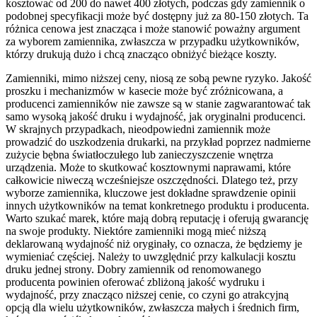
kosztować od 200 do nawet 400 złotych, podczas gdy zamiennik o
podobnej specyfikacji może być dostępny już za 80-150 złotych. Ta
różnica cenowa jest znacząca i może stanowić poważny argument
za wyborem zamiennika, zwłaszcza w przypadku użytkowników,
którzy drukują dużo i chcą znacząco obniżyć bieżące koszty.
Zamienniki, mimo niższej ceny, niosą ze sobą pewne ryzyko. Jakość
proszku i mechanizmów w kasecie może być zróżnicowana, a
producenci zamienników nie zawsze są w stanie zagwarantować tak
samo wysoką jakość druku i wydajność, jak oryginalni producenci.
W skrajnych przypadkach, nieodpowiedni zamiennik może
prowadzić do uszkodzenia drukarki, na przykład poprzez nadmierne
zużycie bębna światłoczułego lub zanieczyszczenie wnętrza
urządzenia. Może to skutkować kosztownymi naprawami, które
całkowicie niweczą wcześniejsze oszczędności. Dlatego też, przy
wyborze zamiennika, kluczowe jest dokładne sprawdzenie opinii
innych użytkowników na temat konkretnego produktu i producenta.
Warto szukać marek, które mają dobrą reputację i oferują gwarancję
na swoje produkty. Niektóre zamienniki mogą mieć niższą
deklarowaną wydajność niż oryginały, co oznacza, że będziemy je
wymieniać częściej. Należy to uwzględnić przy kalkulacji kosztu
druku jednej strony. Dobry zamiennik od renomowanego
producenta powinien oferować zbliżoną jakość wydruku i
wydajność, przy znacząco niższej cenie, co czyni go atrakcyjną
opcją dla wielu użytkowników, zwłaszcza małych i średnich firm,