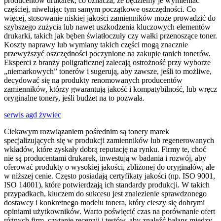
producentów drukarek, co oznacza, że będziemy je wymieniać
częściej, niwelując tym samym początkowe oszczędności. Co
więcej, stosowanie niskiej jakości zamienników może prowadzić do
szybszego zużycia lub nawet uszkodzenia kluczowych elementów
drukarki, takich jak bęben światłoczuły czy wałki przenoszące toner.
Koszty naprawy lub wymiany takich części mogą znacznie
przewyższyć oszczędności poczynione na zakupie tanich tonerów.
Eksperci z branży poligraficznej zalecają ostrożność przy wyborze
„niemarkowych” tonerów i sugerują, aby zawsze, jeśli to możliwe,
decydować się na produkty renomowanych producentów
zamienników, którzy gwarantują jakość i kompatybilność, lub wręcz
oryginalne tonery, jeśli budżet na to pozwala.
serwis agd żywiec
Ciekawym rozwiązaniem pośrednim są tonery marek
specjalizujących się w produkcji zamienników lub regenerowanych
wkładów, które zyskały dobrą reputację na rynku. Firmy te, choć
nie są producentami drukarek, inwestują w badania i rozwój, aby
oferować produkty o wysokiej jakości, zbliżonej do oryginałów, ale
w niższej cenie. Często posiadają certyfikaty jakości (np. ISO 9001,
ISO 14001), które potwierdzają ich standardy produkcji. W takich
przypadkach, kluczem do sukcesu jest znalezienie sprawdzonego
dostawcy i konkretnego modelu tonera, który cieszy się dobrymi
opiniami użytkowników. Warto poświęcić czas na porównanie ofert
różnych firm, czytanie recenzji i testów, aby znaleźć balans między