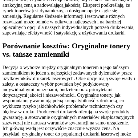
atrakcyjną ceną a zadowalającą jakością. Eksperci podkreślają, że
rynek tonerów jest dynamiczny, a dostępne opcje ciągle się
zmieniają. Regularne śledzenie informacji i testowanie różnych
rozwiązań może pomóc w odkryciu najlepszych i najbardziej
opłacalnych opcji dla naszych indywidualnych potrzeb drukowania,
zapewniając efektywność i satysfakcję z użytkowania drukarki.
Porównanie kosztów: Oryginalne tonery
vs. tańsze zamienniki
Decyzja o wyborze między oryginalnym tonerem a jego tańszym
zamiennikiem to jeden z najczęściej zadawanych dylematów przez
użytkowników drukarek laserowych. Obie opcje mają swoje wady i
zalety, a ostateczny wybór powinien być podyktowany
indywidualnymi potrzebami, budżetem oraz priorytetami
dotyczącymi jakości i niezawodności. Oryginalne tonery, jak
wspomniano, gwarantują pełną kompatybilność z drukarką, co
wyklucza ryzyko jakichkolwiek problemów technicznych czy
błędów w druku. Producenci drukarek oferują na swoje produkty
gwarancję, a stosowanie oryginalnych materiałów eksploatacyjnych
zazwyczaj nie narusza warunków gwarancji na samo urządzenie.
Ich główną wadą jest oczywiście znacznie wyższa cena. Na
przykład, oryginalny toner do popularnej drukarki laserowej może