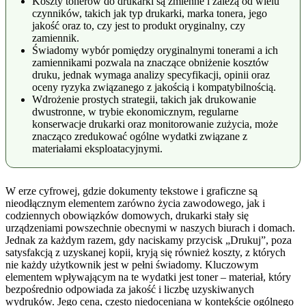
Koszty tonerów do drukarki są zmienne i zależą od wielu
czynników, takich jak typ drukarki, marka tonera, jego
jakość oraz to, czy jest to produkt oryginalny, czy
zamiennik.
Świadomy wybór pomiędzy oryginalnymi tonerami a ich
zamiennikami pozwala na znaczące obniżenie kosztów
druku, jednak wymaga analizy specyfikacji, opinii oraz
oceny ryzyka związanego z jakością i kompatybilnością.
Wdrożenie prostych strategii, takich jak drukowanie
dwustronne, w trybie ekonomicznym, regularne
konserwacje drukarki oraz monitorowanie zużycia, może
znacząco zredukować ogólne wydatki związane z
materiałami eksploatacyjnymi.
W erze cyfrowej, gdzie dokumenty tekstowe i graficzne są
nieodłącznym elementem zarówno życia zawodowego, jak i
codziennych obowiązków domowych, drukarki stały się
urządzeniami powszechnie obecnymi w naszych biurach i domach.
Jednak za każdym razem, gdy naciskamy przycisk „Drukuj”, poza
satysfakcją z uzyskanej kopii, kryją się również koszty, z których
nie każdy użytkownik jest w pełni świadomy. Kluczowym
elementem wpływającym na te wydatki jest toner – materiał, który
bezpośrednio odpowiada za jakość i liczbę uzyskiwanych
wydruków. Jego cena, często niedoceniana w kontekście ogólnego