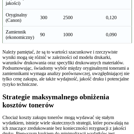
jakości)
Oryginalny
300
2500
0,120
(Canon)
Zamiennik
90
1000
0,090
(ekonomiczny)
Należy pamiętać, że są to wartości szacunkowe i rzeczywiste
wyniki mogą się różnić w zależności od modelu drukarki,
warunków drukowania oraz specyfiki drukowanych materiałów.
Podsumowując, świadomy wybór między oryginalnymi tonerami a
zamiennikami wymaga analizy porównawczej, uwzględniającej nie
tylko cenę zakupu, ale także wydajność, jakość druku i potencjalne
ryzyko techniczne.
Strategie maksymalnego obniżenia
kosztów tonerów
Chociaż koszty zakupu tonerów mogą wydawać się stałym
wydatkiem, istnieje wiele skutecznych strategii, które pozwalają na
ich znaczące zredukowanie bez konieczności rezygnacji z jakości
druku. Pierwszym krokiem do minimalizacji wydatków jest