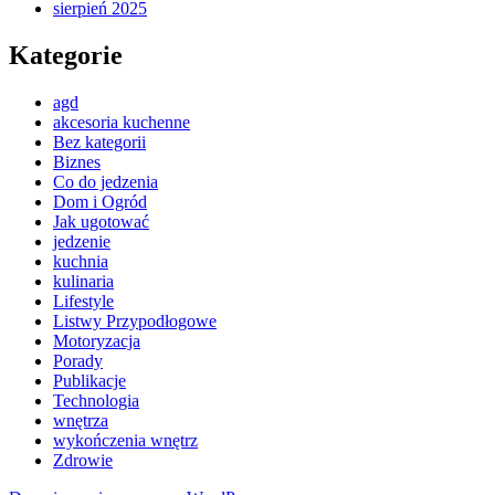
sierpień 2025
Kategorie
agd
akcesoria kuchenne
Bez kategorii
Biznes
Co do jedzenia
Dom i Ogród
Jak ugotować
jedzenie
kuchnia
kulinaria
Lifestyle
Listwy Przypodłogowe
Motoryzacja
Porady
Publikacje
Technologia
wnętrza
wykończenia wnętrz
Zdrowie