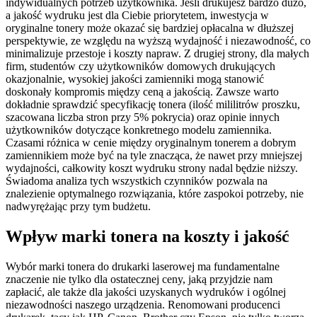
indywidualnych potrzeb użytkownika. Jeśli drukujesz bardzo dużo,
a jakość wydruku jest dla Ciebie priorytetem, inwestycja w
oryginalne tonery może okazać się bardziej opłacalna w dłuższej
perspektywie, ze względu na wyższą wydajność i niezawodność, co
minimalizuje przestoje i koszty napraw. Z drugiej strony, dla małych
firm, studentów czy użytkowników domowych drukujących
okazjonalnie, wysokiej jakości zamienniki mogą stanowić
doskonały kompromis między ceną a jakością. Zawsze warto
dokładnie sprawdzić specyfikację tonera (ilość mililitrów proszku,
szacowana liczba stron przy 5% pokrycia) oraz opinie innych
użytkowników dotyczące konkretnego modelu zamiennika.
Czasami różnica w cenie między oryginalnym tonerem a dobrym
zamiennikiem może być na tyle znacząca, że nawet przy mniejszej
wydajności, całkowity koszt wydruku strony nadal będzie niższy.
Świadoma analiza tych wszystkich czynników pozwala na
znalezienie optymalnego rozwiązania, które zaspokoi potrzeby, nie
nadwyrężając przy tym budżetu.
Wpływ marki tonera na koszty i jakość
Wybór marki tonera do drukarki laserowej ma fundamentalne
znaczenie nie tylko dla ostatecznej ceny, jaką przyjdzie nam
zapłacić, ale także dla jakości uzyskanych wydruków i ogólnej
niezawodności naszego urządzenia. Renomowani producenci