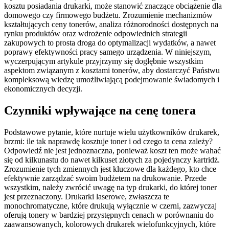
kosztu posiadania drukarki, może stanowić znaczące obciążenie dla
domowego czy firmowego budżetu. Zrozumienie mechanizmów
kształtujących ceny tonerów, analiza różnorodności dostępnych na
rynku produktów oraz wdrożenie odpowiednich strategii
zakupowych to prosta droga do optymalizacji wydatków, a nawet
poprawy efektywności pracy samego urządzenia. W niniejszym,
wyczerpującym artykule przyjrzymy się dogłębnie wszystkim
aspektom związanym z kosztami tonerów, aby dostarczyć Państwu
kompleksową wiedzę umożliwiającą podejmowanie świadomych i
ekonomicznych decyzji.
Czynniki wpływające na cenę tonera
Podstawowe pytanie, które nurtuje wielu użytkowników drukarek,
brzmi: ile tak naprawdę kosztuje toner i od czego ta cena zależy?
Odpowiedź nie jest jednoznaczna, ponieważ koszt ten może wahać
się od kilkunastu do nawet kilkuset złotych za pojedynczy kartridż.
Zrozumienie tych zmiennych jest kluczowe dla każdego, kto chce
efektywnie zarządzać swoim budżetem na drukowanie. Przede
wszystkim, należy zwrócić uwagę na typ drukarki, do której toner
jest przeznaczony. Drukarki laserowe, zwłaszcza te
monochromatyczne, które drukują wyłącznie w czerni, zazwyczaj
oferują tonery w bardziej przystępnych cenach w porównaniu do
zaawansowanych, kolorowych drukarek wielofunkcyjnych, które