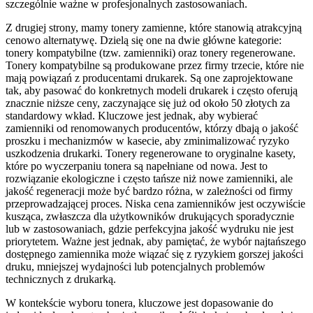
szczególnie ważne w profesjonalnych zastosowaniach.
Z drugiej strony, mamy tonery zamienne, które stanowią atrakcyjną
cenowo alternatywę. Dzielą się one na dwie główne kategorie:
tonery kompatybilne (tzw. zamienniki) oraz tonery regenerowane.
Tonery kompatybilne są produkowane przez firmy trzecie, które nie
mają powiązań z producentami drukarek. Są one zaprojektowane
tak, aby pasować do konkretnych modeli drukarek i często oferują
znacznie niższe ceny, zaczynające się już od około 50 złotych za
standardowy wkład. Kluczowe jest jednak, aby wybierać
zamienniki od renomowanych producentów, którzy dbają o jakość
proszku i mechanizmów w kasecie, aby zminimalizować ryzyko
uszkodzenia drukarki. Tonery regenerowane to oryginalne kasety,
które po wyczerpaniu tonera są napełniane od nowa. Jest to
rozwiązanie ekologiczne i często tańsze niż nowe zamienniki, ale
jakość regeneracji może być bardzo różna, w zależności od firmy
przeprowadzającej proces. Niska cena zamienników jest oczywiście
kusząca, zwłaszcza dla użytkowników drukujących sporadycznie
lub w zastosowaniach, gdzie perfekcyjna jakość wydruku nie jest
priorytetem. Ważne jest jednak, aby pamiętać, że wybór najtańszego
dostępnego zamiennika może wiązać się z ryzykiem gorszej jakości
druku, mniejszej wydajności lub potencjalnych problemów
technicznych z drukarką.
W kontekście wyboru tonera, kluczowe jest dopasowanie do