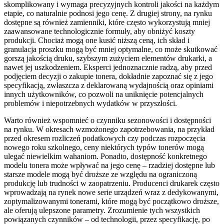
skomplikowany i wymaga precyzyjnych kontroli jakości na każdym
etapie, co naturalnie podnosi jego cenę. Z drugiej strony, na rynku
dostępne są również zamienniki, które często wykorzystują mniej
zaawansowane technologicznie formuły, aby obniżyć koszty
produkcji. Chociaż mogą one kusić niższą ceną, ich skład i
granulacja proszku mogą być mniej optymalne, co może skutkować
gorszą jakością druku, szybszym zużyciem elementów drukarki, a
nawet jej uszkodzeniem. Eksperci jednoznacznie radzą, aby przed
podjęciem decyzji o zakupie tonera, dokładnie zapoznać się z jego
specyfikacją, zwłaszcza z deklarowaną wydajnością oraz opiniami
innych użytkowników, co pozwoli na uniknięcie potencjalnych
problemów i niepotrzebnych wydatków w przyszłości.
Warto również wspomnieć o czynniku sezonowości i dostępności
na rynku. W okresach wzmożonego zapotrzebowania, na przykład
przed okresem rozliczeń podatkowych czy podczas rozpoczęcia
nowego roku szkolnego, ceny niektórych typów tonerów mogą
ulegać niewielkim wahaniom. Ponadto, dostępność konkretnego
modelu tonera może wpływać na jego cenę – rzadziej dostępne lub
starsze modele mogą być droższe ze względu na ograniczoną
produkcję lub trudności w zaopatrzeniu. Producenci drukarek często
wprowadzają na rynek nowe serie urządzeń wraz z dedykowanymi,
zoptymalizowanymi tonerami, które mogą być początkowo droższe,
ale oferują ulepszone parametry. Zrozumienie tych wszystkich
powiązanych czynników – od technologii, przez specyfikację, po