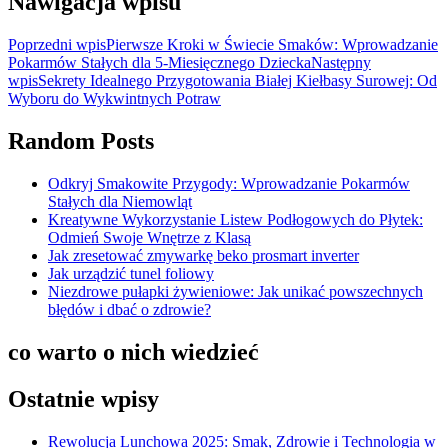
Nawigacja wpisu
Poprzedni wpis
Pierwsze Kroki w Świecie Smaków: Wprowadzanie
Pokarmów Stałych dla 5-Miesięcznego Dziecka
Następny
wpis
Sekrety Idealnego Przygotowania Białej Kiełbasy Surowej: Od
Wyboru do Wykwintnych Potraw
Random Posts
Odkryj Smakowite Przygody: Wprowadzanie Pokarmów
Stałych dla Niemowląt
Kreatywne Wykorzystanie Listew Podłogowych do Płytek:
Odmień Swoje Wnętrze z Klasą
Jak zresetować zmywarkę beko prosmart inverter
Jak urządzić tunel foliowy
Niezdrowe pułapki żywieniowe: Jak unikać powszechnych
błędów i dbać o zdrowie?
co warto o nich wiedzieć
Ostatnie wpisy
Rewolucja Lunchowa 2025: Smak, Zdrowie i Technologia w