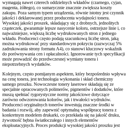
wymagają nawet czterech oddzielnych wkładów (czarnego, cyjan,
magenta, żółtego), co sumarycznie znacznie zwiększa koszty
zakupu. Poza samym typem urządzenia, równie istotny jest czynnik
jakości i deklarowanej przez producenta wydajności tonera.
Wysokiej jakości proszek, składający się z drobnych, jednolitych
cząsteczek, gwarantuje lepsze nasycenie koloru, ostrzejsze linie i, co
najważniejsze, większą liczbę wydrukowanych stron z jednego
wkładu. Producenci często podają szacunkową liczbę stron, jaką
można wydrukować przy standardowym pokryciu (zazwyczaj 5%
zadrukowania strony formatu A4), co stanowi kluczowy wskaźnik
do porównywania cen i opłacalności. Ignorowanie tych specyfikacji
może prowadzić do przedwczesnej wymiany tonera i
niepotrzebnych wydatków.
Kolejnym, często pomijanym aspektem, który bezpośrednio wpływa
na cenę tonera, jest technologia wykonania i skład chemiczny
samego proszku. Nowoczesne tonery laserowe składają się ze
specjalnie opracowanych polimerów, pigmentów i dodatków, które
muszą spełniać rygorystyczne normy jakościowe dotyczące
zarówno odwzorowania kolorów, jak i trwałości wydruków.
Producenci oryginalnych tonerów inwestują znaczne środki w
badania i rozwój, aby zapewnić optymalną współpracę tonera z
konkretnym modelem drukarki, co przekłada się na jakość druku,
żywotność bębna światłoczułego i innych elementów
eksploatacyjnych. Proces produkcji wysokiej jakości proszku jest