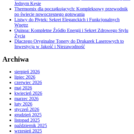
Jednym Kęsie
Thermomix dla początkujących: Kompleksowy przewodnik
po świecie nowoczesnego gotowania
Listwy do Płytek: Sekret Eleganckich i Funkcjonalnych
Wnętrz
Quinoa: Kompletne Źródło Energii i Sekret Zdrowego Stylu
Życia
Dlaczego Oryginalne Tonery do Drukarek Laserowych to
Inwestycja w Jakość i Niezawodność
Archiwa
sierpień 2026
lipiec 2026
czerwiec 2026
maj 2026
kwiecień 2026
marzec 2026
luty 2026
styczeń 2026
grudzień 2025
listopad 2025
październik 2025
wrzesień 2025