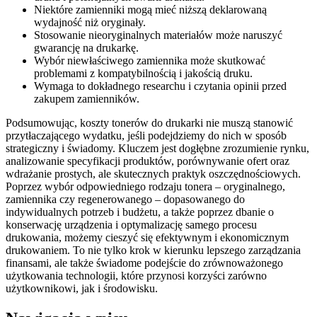
Niektóre zamienniki mogą mieć niższą deklarowaną
wydajność niż oryginały.
Stosowanie nieoryginalnych materiałów może naruszyć
gwarancję na drukarkę.
Wybór niewłaściwego zamiennika może skutkować
problemami z kompatybilnością i jakością druku.
Wymaga to dokładnego researchu i czytania opinii przed
zakupem zamienników.
Podsumowując, koszty tonerów do drukarki nie muszą stanowić
przytłaczającego wydatku, jeśli podejdziemy do nich w sposób
strategiczny i świadomy. Kluczem jest dogłębne zrozumienie rynku,
analizowanie specyfikacji produktów, porównywanie ofert oraz
wdrażanie prostych, ale skutecznych praktyk oszczędnościowych.
Poprzez wybór odpowiedniego rodzaju tonera – oryginalnego,
zamiennika czy regenerowanego – dopasowanego do
indywidualnych potrzeb i budżetu, a także poprzez dbanie o
konserwację urządzenia i optymalizację samego procesu
drukowania, możemy cieszyć się efektywnym i ekonomicznym
drukowaniem. To nie tylko krok w kierunku lepszego zarządzania
finansami, ale także świadome podejście do zrównoważonego
użytkowania technologii, które przynosi korzyści zarówno
użytkownikowi, jak i środowisku.