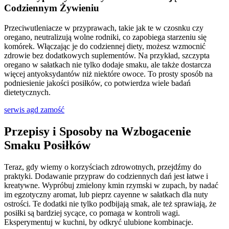
Codziennym Żywieniu
Przeciwutleniacze w przyprawach, takie jak te w czosnku czy
oregano, neutralizują wolne rodniki, co zapobiega starzeniu się
komórek. Włączając je do codziennej diety, możesz wzmocnić
zdrowie bez dodatkowych suplementów. Na przykład, szczypta
oregano w sałatkach nie tylko dodaje smaku, ale także dostarcza
więcej antyoksydantów niż niektóre owoce. To prosty sposób na
podniesienie jakości posiłków, co potwierdza wiele badań
dietetycznych.
serwis agd zamość
Przepisy i Sposoby na Wzbogacenie
Smaku Posiłków
Teraz, gdy wiemy o korzyściach zdrowotnych, przejdźmy do
praktyki. Dodawanie przypraw do codziennych dań jest łatwe i
kreatywne. Wypróbuj zmielony kmin rzymski w zupach, by nadać
im egzotyczny aromat, lub pieprz cayenne w sałatkach dla nuty
ostrości. Te dodatki nie tylko podbijają smak, ale też sprawiają, że
posiłki są bardziej sycące, co pomaga w kontroli wagi.
Eksperymentuj w kuchni, by odkryć ulubione kombinacje.