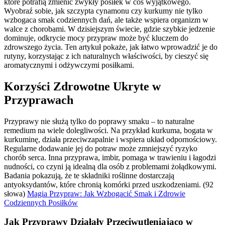
które potrafią zmienić zwykły posiłek w coś wyjątkowego.
Wyobraź sobie, jak szczypta cynamonu czy kurkumy nie tylko
wzbogaca smak codziennych dań, ale także wspiera organizm w
walce z chorobami. W dzisiejszym świecie, gdzie szybkie jedzenie
dominuje, odkrycie mocy przypraw może być kluczem do
zdrowszego życia. Ten artykuł pokaże, jak łatwo wprowadzić je do
rutyny, korzystając z ich naturalnych właściwości, by cieszyć się
aromatycznymi i odżywczymi posiłkami.
Korzyści Zdrowotne Ukryte w
Przyprawach
Przyprawy nie służą tylko do poprawy smaku – to naturalne
remedium na wiele dolegliwości. Na przykład kurkuma, bogata w
kurkuminę, działa przeciwzapalnie i wspiera układ odpornościowy.
Regularne dodawanie jej do potraw może zmniejszyć ryzyko
chorób serca. Inna przyprawa, imbir, pomaga w trawieniu i łagodzi
nudności, co czyni ją idealną dla osób z problemami żołądkowymi.
Badania pokazują, że te składniki roślinne dostarczają
antyoksydantów, które chronią komórki przed uszkodzeniami. (92
słowa)
Magia Przypraw: Jak Wzbogacić Smak i Zdrowie
Codziennych Posiłków
Jak Przyprawy Działały Przeciwutleniająco w