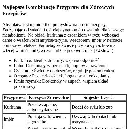
Najlepsze Kombinacje Przypraw dla Zdrowych
Przepisów
Aby ułatwić start, oto kilka pomysłów na proste przepisy.
Zaczynając od śniadania, dodaj cynamon do owsianki dla lepszego
metabolizmu. Na obiad, kurkuma z czosnkiem w ryżu wzbogaci
danie o właściwości antybakteryjne. Wieczorem, imbir w herbacie
pomoże w relaksie. Pamiętaj, że świeże przyprawy zachowują
więcej wartości odżywczych niż te przetworzone. (74 słowa)
Kurkuma: Idealna do curry, wspiera odporność.
Imbir: Doskonały w herbatach, poprawia trawienie.
Cynamon: Świetny do deserów, reguluje poziom cukru.
Oregano: Pasuje do sałatek, bogate w antyoksydanty.
Kmin rzymski: Doskonały w zupach, wspiera układ
pokarmowy.
Przyprawa
Korzyści Zdrowotne
Sugestie Użycia
Przeciwzapalne,
Kurkuma
Dodaj do ryżu lub zup
antyoksydacyjne
Pomaga w trawieniu,
Używaj w herbatach lub
Imbir
łagodzi ból
marynatach
Reguluje poziom cukru
Wsyp do płatków owsianych