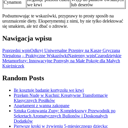
Cynamon
we krwi
lub deserów
Podsumowując te wskazówki, przyprawy to prosty sposób na
urozmaicenie diety. Eksperymentuj z nimi, by nie tylko delektować
się smakiem, ale też dbać o zdrowie.
Nawigacja wpisu
Poprzedni wpis
Odkryj Uniwersalne Przepisy na Kaszę Gryczaną
Niepaloną – Praktyczne Wskazówki
Następny wpis
Czarodziejskie
Metamorfozy: Innowacyjne Pomysły na Małe Pokoje dla Małych
Księżniczek
Random Posts
Ile kosztuje badanie kortyzolu we krwi
Przełam Nudę w Kuchni: Kreatywne Transformacje
Klasycznych Posiłków
Apartament z wanna zakopane
Sztuka Gotowania Zupy: Kompleksowy Przewodnik po
Sekretach Aromatycznych Bulionów i Doskonałych
Dodatków
Pierwsze kroki w żywieniu 5-miesięcznego dziecka: