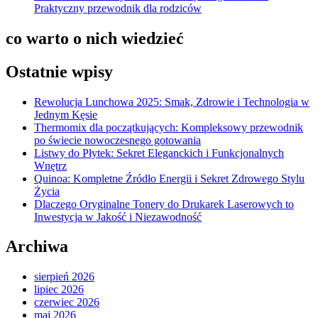
Praktyczny przewodnik dla rodziców
co warto o nich wiedzieć
Ostatnie wpisy
Rewolucja Lunchowa 2025: Smak, Zdrowie i Technologia w
Jednym Kęsie
Thermomix dla początkujących: Kompleksowy przewodnik
po świecie nowoczesnego gotowania
Listwy do Płytek: Sekret Eleganckich i Funkcjonalnych
Wnętrz
Quinoa: Kompletne Źródło Energii i Sekret Zdrowego Stylu
Życia
Dlaczego Oryginalne Tonery do Drukarek Laserowych to
Inwestycja w Jakość i Niezawodność
Archiwa
sierpień 2026
lipiec 2026
czerwiec 2026
maj 2026