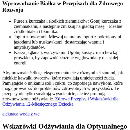
Wprowadzanie Białka w Przepisach dla Zdrowego
Rozwoju
Puree z kurczaka i słodkich ziemniaków: Gotuj kurczaka z
ziemniakami, a następnie zmiksuj na gładką masę – idealne
źródło białka i błonnika.
Jogurt z owocami: Mieszaj naturalny jogurt z pokrojonymi
jagodami lub truskawkami, dostarczając wapnia i
antyoksydantów.
Kasza jaglana z warzywami: Ugotuj kaszę z marchewką i
groszkiem, by zapewnić złożone węglowodany dla stałej
energii.
Aby urozmaicić dietę, eksperymentujcie z różnymi teksturami, jak
miękkie kawałki owoców, które rozwijają umiejętności żucia.
Pamiętajcie o unikaniu soli i cukru, co zapobiega nawykom, które
mogą prowadzić do problemów zdrowotnych w przyszłości. Te
przepisy nie tylko smakują wyśmienicie, ale też promują
zrównoważone odżywianie.
Zdrowe Przepisy i Wskazówki dla
Odżywiania 12-Miesięcznego Dziecka
cieknaca woda z wc
Wskazówki Odżywiania dla Optymalnego