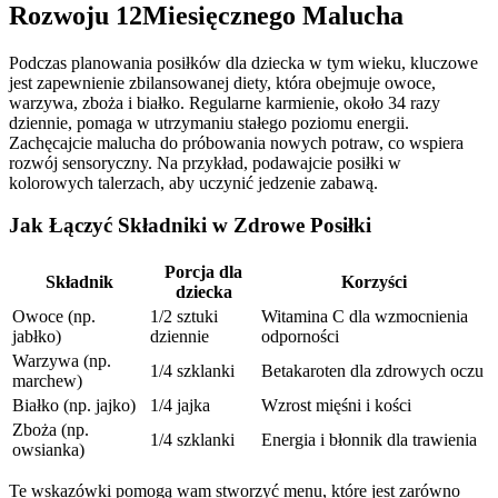
Rozwoju 12Miesięcznego Malucha
Podczas planowania posiłków dla dziecka w tym wieku, kluczowe
jest zapewnienie zbilansowanej diety, która obejmuje owoce,
warzywa, zboża i białko. Regularne karmienie, około 34 razy
dziennie, pomaga w utrzymaniu stałego poziomu energii.
Zachęcajcie malucha do próbowania nowych potraw, co wspiera
rozwój sensoryczny. Na przykład, podawajcie posiłki w
kolorowych talerzach, aby uczynić jedzenie zabawą.
Jak Łączyć Składniki w Zdrowe Posiłki
Porcja dla
Składnik
Korzyści
dziecka
Owoce (np.
1/2 sztuki
Witamina C dla wzmocnienia
jabłko)
dziennie
odporności
Warzywa (np.
1/4 szklanki
Betakaroten dla zdrowych oczu
marchew)
Białko (np. jajko)
1/4 jajka
Wzrost mięśni i kości
Zboża (np.
1/4 szklanki
Energia i błonnik dla trawienia
owsianka)
Te wskazówki pomogą wam stworzyć menu, które jest zarówno