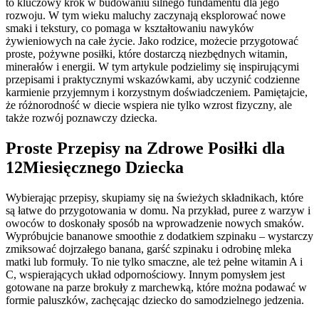
to kluczowy krok w budowaniu silnego fundamentu dla jego
rozwoju. W tym wieku maluchy zaczynają eksplorować nowe
smaki i tekstury, co pomaga w kształtowaniu nawyków
żywieniowych na całe życie. Jako rodzice, możecie przygotować
proste, pożywne posiłki, które dostarczą niezbędnych witamin,
minerałów i energii. W tym artykule podzielimy się inspirującymi
przepisami i praktycznymi wskazówkami, aby uczynić codzienne
karmienie przyjemnym i korzystnym doświadczeniem. Pamiętajcie,
że różnorodność w diecie wspiera nie tylko wzrost fizyczny, ale
także rozwój poznawczy dziecka.
Proste Przepisy na Zdrowe Posiłki dla
12Miesięcznego Dziecka
Wybierając przepisy, skupiamy się na świeżych składnikach, które
są łatwe do przygotowania w domu. Na przykład, puree z warzyw i
owoców to doskonały sposób na wprowadzenie nowych smaków.
Wypróbujcie bananowe smoothie z dodatkiem szpinaku – wystarczy
zmiksować dojrzałego banana, garść szpinaku i odrobinę mleka
matki lub formuły. To nie tylko smaczne, ale też pełne witamin A i
C, wspierających układ odpornościowy. Innym pomysłem jest
gotowane na parze brokuły z marchewką, które można podawać w
formie paluszków, zachęcając dziecko do samodzielnego jedzenia.