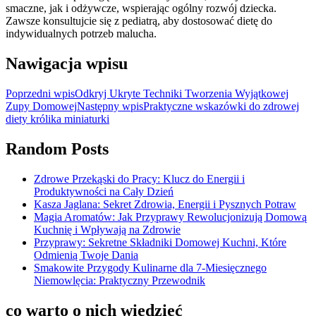
smaczne, jak i odżywcze, wspierając ogólny rozwój dziecka.
Zawsze konsultujcie się z pediatrą, aby dostosować dietę do
indywidualnych potrzeb malucha.
Nawigacja wpisu
Poprzedni wpis
Odkryj Ukryte Techniki Tworzenia Wyjątkowej
Zupy Domowej
Następny wpis
Praktyczne wskazówki do zdrowej
diety królika miniaturki
Random Posts
Zdrowe Przekąski do Pracy: Klucz do Energii i
Produktywności na Cały Dzień
Kasza Jaglana: Sekret Zdrowia, Energii i Pysznych Potraw
Magia Aromatów: Jak Przyprawy Rewolucjonizują Domową
Kuchnię i Wpływają na Zdrowie
Przyprawy: Sekretne Składniki Domowej Kuchni, Które
Odmienią Twoje Dania
Smakowite Przygody Kulinarne dla 7-Miesięcznego
Niemowlęcia: Praktyczny Przewodnik
co warto o nich wiedzieć