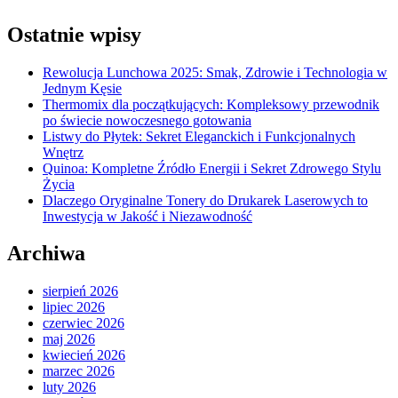
Ostatnie wpisy
Rewolucja Lunchowa 2025: Smak, Zdrowie i Technologia w
Jednym Kęsie
Thermomix dla początkujących: Kompleksowy przewodnik
po świecie nowoczesnego gotowania
Listwy do Płytek: Sekret Eleganckich i Funkcjonalnych
Wnętrz
Quinoa: Kompletne Źródło Energii i Sekret Zdrowego Stylu
Życia
Dlaczego Oryginalne Tonery do Drukarek Laserowych to
Inwestycja w Jakość i Niezawodność
Archiwa
sierpień 2026
lipiec 2026
czerwiec 2026
maj 2026
kwiecień 2026
marzec 2026
luty 2026