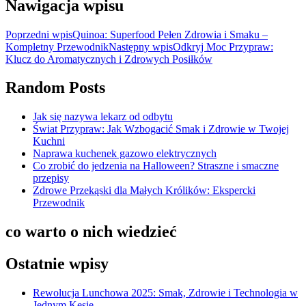
Nawigacja wpisu
Poprzedni wpis
Quinoa: Superfood Pełen Zdrowia i Smaku –
Kompletny Przewodnik
Następny wpis
Odkryj Moc Przypraw:
Klucz do Aromatycznych i Zdrowych Posiłków
Random Posts
Jak się nazywa lekarz od odbytu
Świat Przypraw: Jak Wzbogacić Smak i Zdrowie w Twojej
Kuchni
Naprawa kuchenek gazowo elektrycznych
Co zrobić do jedzenia na Halloween? Straszne i smaczne
przepisy
Zdrowe Przekąski dla Małych Królików: Ekspercki
Przewodnik
co warto o nich wiedzieć
Ostatnie wpisy
Rewolucja Lunchowa 2025: Smak, Zdrowie i Technologia w
Jednym Kęsie