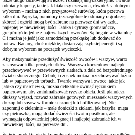
także długo zachowują świeżość i działają antybakteryjnie. Twarde
odmiany kapusty, takie jak biała czy czerwona, również są dobrym
wyborem – można z nich przygotować surówkę, która przetrwa
kilka dni. Papryka, pomidory (szczególnie te odmiany o grubszej
skórce) i ogórki mogą być zabrane na pierwsze dni wyjazdu,
najlepiej w niewielkiej ilości. Jabłka i cytrusy (pomarańcze,
grejpfruty) to jedne z najtrwalszych owoców. Są bogate w witaminę
C i można je jeść jako samodzielną przekąskę lub dodawać do
potraw. Banany, choć miękkie, dostarczają szybkiej energii i są
dobrym wyborem na początek wycieczki.
Aby maksymalnie przedłużyć świeżość owoców i warzyw, warto
zastosować kilka prostych trików. Warzywa korzeniowe najlepiej
przechowywać w przewiewnych siatkach, z dala od bezpośredniego
światła słonecznego. Cebulę i czosnek można przechowywać luźno
lub w papierowych torbach. Twarde warzywa i owoce, takie jak
jabłka czy marchewki, można delikatnie owinąć ręcznikiem
papierowym, aby zminimalizować ryzyko obicia. Jeśli planujesz
dłuższy wyjazd, rozważ zabranie gotowych mieszanek warzywnych
do zup lub sosów w formie suszonej lub liofilizowanej. Nie
zapomnij o zieleninie – małe doniczki z ziołami, jak bazylia, mięta
czy pietruszka, mogą dodać świeżości twoim posiłkom, ale
wymagają odpowiedniej pielęgnacji i najlepiej zabraniać ich w
niewielkiej ilości, na pierwsze dni.
Świeże produkty nie tylko wpływają na walory smakowe posiłków,