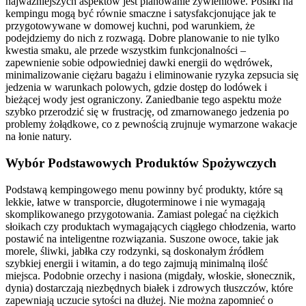
najważniejszych aspektów jest planowanie żywieniowe. Posiłki na
kempingu mogą być równie smaczne i satysfakcjonujące jak te
przygotowywane w domowej kuchni, pod warunkiem, że
podejdziemy do nich z rozwagą. Dobre planowanie to nie tylko
kwestia smaku, ale przede wszystkim funkcjonalności –
zapewnienie sobie odpowiedniej dawki energii do wędrówek,
minimalizowanie ciężaru bagażu i eliminowanie ryzyka zepsucia się
jedzenia w warunkach polowych, gdzie dostęp do lodówek i
bieżącej wody jest ograniczony. Zaniedbanie tego aspektu może
szybko przerodzić się w frustrację, od zmarnowanego jedzenia po
problemy żołądkowe, co z pewnością zrujnuje wymarzone wakacje
na łonie natury.
Wybór Podstawowych Produktów Spożywczych
Podstawą kempingowego menu powinny być produkty, które są
lekkie, łatwe w transporcie, długoterminowe i nie wymagają
skomplikowanego przygotowania. Zamiast polegać na ciężkich
słoikach czy produktach wymagających ciągłego chłodzenia, warto
postawić na inteligentne rozwiązania. Suszone owoce, takie jak
morele, śliwki, jabłka czy rodzynki, są doskonałym źródłem
szybkiej energii i witamin, a do tego zajmują minimalną ilość
miejsca. Podobnie orzechy i nasiona (migdały, włoskie, słonecznik,
dynia) dostarczają niezbędnych białek i zdrowych tłuszczów, które
zapewniają uczucie sytości na dłużej. Nie można zapomnieć o