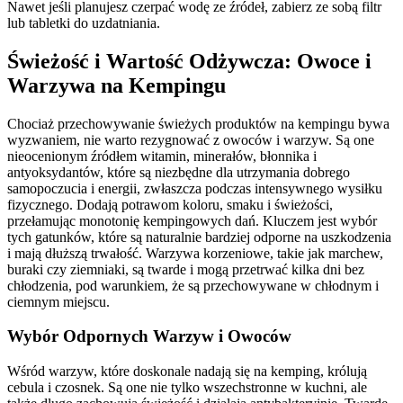
Nawet jeśli planujesz czerpać wodę ze źródeł, zabierz ze sobą filtr
lub tabletki do uzdatniania.
Świeżość i Wartość Odżywcza: Owoce i
Warzywa na Kempingu
Chociaż przechowywanie świeżych produktów na kempingu bywa
wyzwaniem, nie warto rezygnować z owoców i warzyw. Są one
nieocenionym źródłem witamin, minerałów, błonnika i
antyoksydantów, które są niezbędne dla utrzymania dobrego
samopoczucia i energii, zwłaszcza podczas intensywnego wysiłku
fizycznego. Dodają potrawom koloru, smaku i świeżości,
przełamując monotonię kempingowych dań. Kluczem jest wybór
tych gatunków, które są naturalnie bardziej odporne na uszkodzenia
i mają dłuższą trwałość. Warzywa korzeniowe, takie jak marchew,
buraki czy ziemniaki, są twarde i mogą przetrwać kilka dni bez
chłodzenia, pod warunkiem, że są przechowywane w chłodnym i
ciemnym miejscu.
Wybór Odpornych Warzyw i Owoców
Wśród warzyw, które doskonale nadają się na kemping, królują
cebula i czosnek. Są one nie tylko wszechstronne w kuchni, ale