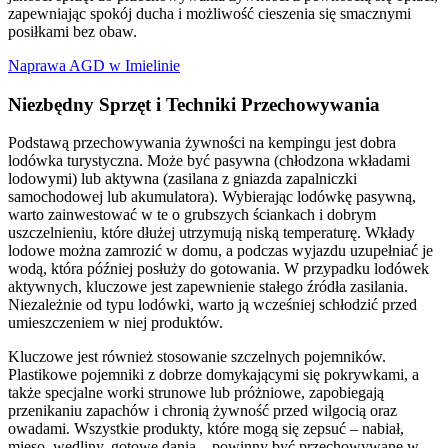
zapewniając spokój ducha i możliwość cieszenia się smacznymi
posiłkami bez obaw.
Naprawa AGD w Imielinie
Niezbędny Sprzęt i Techniki Przechowywania
Podstawą przechowywania żywności na kempingu jest dobra
lodówka turystyczna. Może być pasywna (chłodzona wkładami
lodowymi) lub aktywna (zasilana z gniazda zapalniczki
samochodowej lub akumulatora). Wybierając lodówkę pasywną,
warto zainwestować w te o grubszych ściankach i dobrym
uszczelnieniu, które dłużej utrzymują niską temperaturę. Wkłady
lodowe można zamrozić w domu, a podczas wyjazdu uzupełniać je
wodą, która później posłuży do gotowania. W przypadku lodówek
aktywnych, kluczowe jest zapewnienie stałego źródła zasilania.
Niezależnie od typu lodówki, warto ją wcześniej schłodzić przed
umieszczeniem w niej produktów.
Kluczowe jest również stosowanie szczelnych pojemników.
Plastikowe pojemniki z dobrze domykającymi się pokrywkami, a
także specjalne worki strunowe lub próżniowe, zapobiegają
przenikaniu zapachów i chronią żywność przed wilgocią oraz
owadami. Wszystkie produkty, które mogą się zepsuć – nabiał,
mięso, wędliny, gotowe dania – powinny być przechowywane w