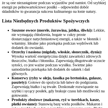
że są one niezastąpione podczas wyjazdów pod namiot. Od szybkiej
energii po pełnowartościowe posiłki – odpowiedni dobór
składników to gwarancja sukcesu kulinarnego na łonie natury.
Lista Niezbędnych Produktów Spożywczych
Suszone owoce (morele, żurawina, jabłka, śliwki):
Lekkie,
nie wymagają chłodzenia, bogate w cukry proste
dostarczające natychmiastowej energii, a także w błonnik i
witaminy. Idealne jako przekąska podczas wędrówek lub
dodatek do owsianki.
Orzechy i nasiona (migdały, włoskie, słonecznik, dynia):
Wysoka wartość energetyczna dzięki zawartości zdrowych
tłuszczów, białka i błonnika. Zapewniają długotrwałe uczucie
sytości, co jest ważne podczas wysiłku. Świetne jako
samodzielna przekąska lub dodatek do sałatek i dań
głównych.
Konserwy (ryby w oleju, fasolka po bretońsku, gulasze,
pasztety):
Gotowe do spożycia lub łatwe do podgrzania.
Zapewniają białko i są trwałe. Doskonałe rozwiązanie na
szybki i sycący posiłek, gdy brakuje czasu lub możliwości na
gotowanie.
Produkty zbożowe (makaron, ryż w torebkach, kasze,
płatki owsiane):
Stanowią bazę wielu posiłków. Makaron i