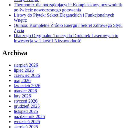
Thermomix dla początkujących: Kompleksowy przewodnik
po świecie nowoczesnego gotowania
Listwy do Płytek: Sekret Eleganckich i Funkcjonalnych
Wnętrz
Quinoa: Kompletne Źródło Energii i Sekret Zdrowego Stylu
Życia
Dlaczego Oryginalne Tonery do Drukarek Laserowych to
Inwestycja w Jakość i Niezawodność
Archiwa
sierpień 2026
lipiec 2026
czerwiec 2026
maj 2026
kwiecień 2026
marzec 2026
luty 2026
styczeń 2026
grudzień 2025
listopad 2025
październik 2025
wrzesień 2025
sierpień 2025