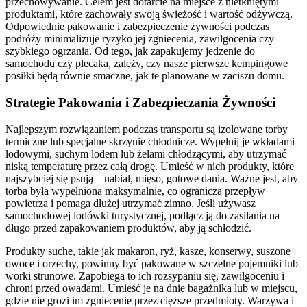
przechowywanie. Celem jest dotarcie na miejsce z nietkniętymi
produktami, które zachowały swoją świeżość i wartość odżywczą.
Odpowiednie pakowanie i zabezpieczenie żywności podczas
podróży minimalizuje ryzyko jej zgniecenia, zawilgocenia czy
szybkiego ogrzania. Od tego, jak zapakujemy jedzenie do
samochodu czy plecaka, zależy, czy nasze pierwsze kempingowe
posiłki będą równie smaczne, jak te planowane w zaciszu domu.
Strategie Pakowania i Zabezpieczania Żywności
Najlepszym rozwiązaniem podczas transportu są izolowane torby
termiczne lub specjalne skrzynie chłodnicze. Wypełnij je wkładami
lodowymi, suchym lodem lub żelami chłodzącymi, aby utrzymać
niską temperaturę przez całą drogę. Umieść w nich produkty, które
najszybciej się psują – nabiał, mięso, gotowe dania. Ważne jest, aby
torba była wypełniona maksymalnie, co ogranicza przepływ
powietrza i pomaga dłużej utrzymać zimno. Jeśli używasz
samochodowej lodówki turystycznej, podłącz ją do zasilania na
długo przed zapakowaniem produktów, aby ją schłodzić.
Produkty suche, takie jak makaron, ryż, kasze, konserwy, suszone
owoce i orzechy, powinny być pakowane w szczelne pojemniki lub
worki strunowe. Zapobiega to ich rozsypaniu się, zawilgoceniu i
chroni przed owadami. Umieść je na dnie bagażnika lub w miejscu,
gdzie nie grozi im zgniecenie przez cięższe przedmioty. Warzywa i