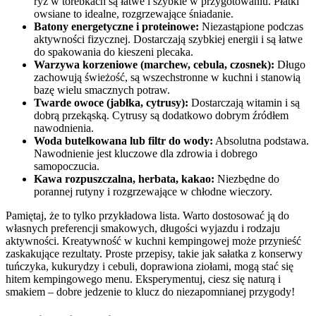
ryż w torebkach są łatwe i szybkie w przygotowaniu. Płatki
owsiane to idealne, rozgrzewające śniadanie.
Batony energetyczne i proteinowe:
Niezastąpione podczas
aktywności fizycznej. Dostarczają szybkiej energii i są łatwe
do spakowania do kieszeni plecaka.
Warzywa korzeniowe (marchew, cebula, czosnek):
Długo
zachowują świeżość, są wszechstronne w kuchni i stanowią
bazę wielu smacznych potraw.
Twarde owoce (jabłka, cytrusy):
Dostarczają witamin i są
dobrą przekąską. Cytrusy są dodatkowo dobrym źródłem
nawodnienia.
Woda butelkowana lub filtr do wody:
Absolutna podstawa.
Nawodnienie jest kluczowe dla zdrowia i dobrego
samopoczucia.
Kawa rozpuszczalna, herbata, kakao:
Niezbędne do
porannej rutyny i rozgrzewające w chłodne wieczory.
Pamiętaj, że to tylko przykładowa lista. Warto dostosować ją do
własnych preferencji smakowych, długości wyjazdu i rodzaju
aktywności. Kreatywność w kuchni kempingowej może przynieść
zaskakujące rezultaty. Proste przepisy, takie jak sałatka z konserwy
tuńczyka, kukurydzy i cebuli, doprawiona ziołami, mogą stać się
hitem kempingowego menu. Eksperymentuj, ciesz się naturą i
smakiem – dobre jedzenie to klucz do niezapomnianej przygody!