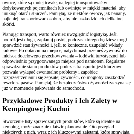
owoce, które są mniej trwałe, najlepiej transportować w
dedykowanych pojemnikach lub owinięte w miękki materiał, aby
uniknąć otarć i stłuczeń. Pamiętaj, że niektóre owoce, jak banany,
najlepiej transportować osobno, aby nie uszkodzić ich delikatnej
skórki.
Planując transport, warto również uwzględnić logistykę. Jeśli
podróż jest długa, zaplanuj postój, podczas którego będziesz mógł
sprawdzić stan żywności i, jeśli to konieczne, uzupełnić wkłady
lodowe. Po dotarciu na miejsce, natychmiast przenieś żywność do
miejsca docelowego przechowywania – lodówki turystycznej lub
odpowiednio przygotowanego miejsca pod namiotem. Regularne
sprawdzanie stanu produktów podczas transportu jest kluczowe –
pozwala wyłapać ewentualne problemy i zapobiec
rozprzestrzenianiu się zepsutej żywności, co mogłoby zaszkodzić
reszcie zapasów. Pamiętaj, że bezpieczeństwo żywności zaczyna się
już w momencie pakowania do samochodu.
Przykładowe Produkty i Ich Zalety w
Kempingowej Kuchni
Stworzenie listy sprawdzonych produktów, które są idealne na
kemping, może znacznie ułatwić planowanie. Oto przegląd
niektórych z nich, wraz z ich kluczowymi zaletami, które sprawiają,