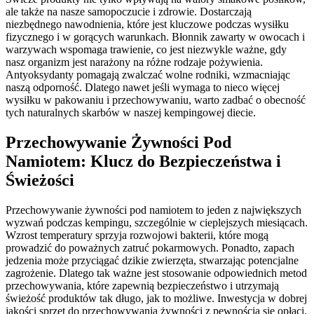
ale także na nasze samopoczucie i zdrowie. Dostarczają
niezbędnego nawodnienia, które jest kluczowe podczas wysiłku
fizycznego i w gorących warunkach. Błonnik zawarty w owocach i
warzywach wspomaga trawienie, co jest niezwykle ważne, gdy
nasz organizm jest narażony na różne rodzaje pożywienia.
Antyoksydanty pomagają zwalczać wolne rodniki, wzmacniając
naszą odporność. Dlatego nawet jeśli wymaga to nieco więcej
wysiłku w pakowaniu i przechowywaniu, warto zadbać o obecność
tych naturalnych skarbów w naszej kempingowej diecie.
Przechowywanie Żywności Pod
Namiotem: Klucz do Bezpieczeństwa i
Świeżości
Przechowywanie żywności pod namiotem to jeden z największych
wyzwań podczas kempingu, szczególnie w cieplejszych miesiącach.
Wzrost temperatury sprzyja rozwojowi bakterii, które mogą
prowadzić do poważnych zatruć pokarmowych. Ponadto, zapach
jedzenia może przyciągać dzikie zwierzęta, stwarzając potencjalne
zagrożenie. Dlatego tak ważne jest stosowanie odpowiednich metod
przechowywania, które zapewnią bezpieczeństwo i utrzymają
świeżość produktów tak długo, jak to możliwe. Inwestycja w dobrej
jakości sprzęt do przechowywania żywności z pewnością się opłaci,