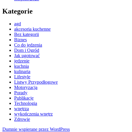
Kategorie
agd
akcesoria kuchenne
Bez kategorii
Biznes
Co do jedzenia
Dom i Ogród
Jak ugotować
jedzenie
kuchnia
kulinaria
Lifestyle
Listwy Przypodłogowe
Motoryzacja
Porady
Publikacje
Technologia
wnętrza
wykończenia wnętrz
Zdrowie
Dumnie wspierane przez WordPress