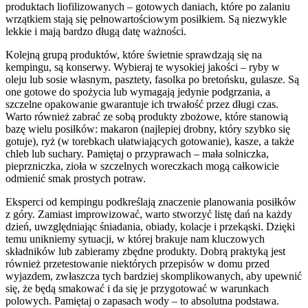
produktach liofilizowanych – gotowych daniach, które po zalaniu
wrzątkiem stają się pełnowartościowym posiłkiem. Są niezwykle
lekkie i mają bardzo długą datę ważności.
Kolejną grupą produktów, które świetnie sprawdzają się na
kempingu, są konserwy. Wybieraj te wysokiej jakości – ryby w
oleju lub sosie własnym, pasztety, fasolka po bretońsku, gulasze. Są
one gotowe do spożycia lub wymagają jedynie podgrzania, a
szczelne opakowanie gwarantuje ich trwałość przez długi czas.
Warto również zabrać ze sobą produkty zbożowe, które stanowią
bazę wielu posiłków: makaron (najlepiej drobny, który szybko się
gotuje), ryż (w torebkach ułatwiających gotowanie), kasze, a także
chleb lub suchary. Pamiętaj o przyprawach – mała solniczka,
pieprzniczka, zioła w szczelnych woreczkach mogą całkowicie
odmienić smak prostych potraw.
Eksperci od kempingu podkreślają znaczenie planowania posiłków
z góry. Zamiast improwizować, warto stworzyć listę dań na każdy
dzień, uwzględniając śniadania, obiady, kolacje i przekąski. Dzięki
temu unikniemy sytuacji, w której brakuje nam kluczowych
składników lub zabieramy zbędne produkty. Dobrą praktyką jest
również przetestowanie niektórych przepisów w domu przed
wyjazdem, zwłaszcza tych bardziej skomplikowanych, aby upewnić
się, że będą smakować i da się je przygotować w warunkach
polowych. Pamiętaj o zapasach wody – to absolutna podstawa.