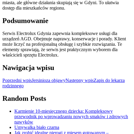
miasta, ale główne działania skupiają się w Gdyni. To ułatwia
dostęp dla mieszkańców regionu.
Podsumowanie
Serwis Electrolux Gdynia zapewnia kompleksowe usługi dla
urządzeń AGD. Obejmuje naprawy, konserwacje i porady. Klient
może liczyć na profesjonalną obsługę i szybkie rozwiązania. Te
elementy sprawiają, że serwis jest praktycznym wyborem dla
właścicieli sprzętu Electrolux.
Nawigacja wpisu
Poprzedni wpis
Jersinioza objawy
Następny wpis
Zapis do lekarza
rodzinnego
Random Posts
Karmienie 10-miesięcznego dziecka: Kompleksowy
przewodnik po wprowadzaniu nowych smaków i zdrowych
nawyków
Umywalka biało czarna
Jak zrobić idealne pierogi z mięsem gotowanym –