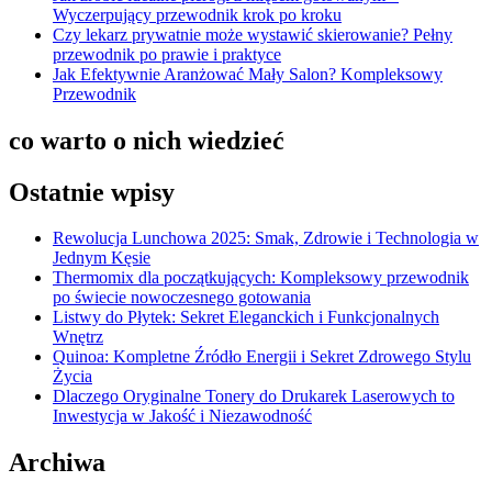
Wyczerpujący przewodnik krok po kroku
Czy lekarz prywatnie może wystawić skierowanie? Pełny
przewodnik po prawie i praktyce
Jak Efektywnie Aranżować Mały Salon? Kompleksowy
Przewodnik
co warto o nich wiedzieć
Ostatnie wpisy
Rewolucja Lunchowa 2025: Smak, Zdrowie i Technologia w
Jednym Kęsie
Thermomix dla początkujących: Kompleksowy przewodnik
po świecie nowoczesnego gotowania
Listwy do Płytek: Sekret Eleganckich i Funkcjonalnych
Wnętrz
Quinoa: Kompletne Źródło Energii i Sekret Zdrowego Stylu
Życia
Dlaczego Oryginalne Tonery do Drukarek Laserowych to
Inwestycja w Jakość i Niezawodność
Archiwa