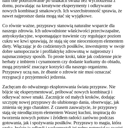
nam one podróżowanie po smakach świata bez wychodzenia z
domu, pozwalając na kreatywne eksperymenty i odkrywanie
nowych kombinacji smakowych. Ich wszechstronność sprawia, że
nawet najprostsze dania mogą stać się wyjątkowe.
Co równie ważne, przyprawy stanowią naturalne wsparcie dla
naszego zdrowia. Ich udowodnione właściwości przeciwzapalne,
antyoksydacyjne, wspomagające trawienie czy regulujące poziom
cukru we krwi sprawiają, że stają się one nieocenionym elementem
diety. Włączając je do codziennych posiłków, inwestujemy w swoje
dobre samopoczucie i profilaktykę zdrowotną w najprostszy i
najsmaczniejszy sposób. To proste kroki, takie jak codzienne picie
herbaty z imbirem i cynamonem czy dodanie kurkumy do obiadu,
mogą przynieść znaczące korzyści dla naszego organizmu.
Przyprawy uczą nas, że dbanie o zdrowie nie musi oznaczać
rezygnacji z przyjemności jedzenia.
Zachęcam do odważnego eksplorowania świata przypraw. Nie
bójcie się eksperymentować, próbować nowych kombinacji i
odkrywać nowe smaki. Zacznijcie od małych kroków, dodając
szczyptę nowej przyprawy do ulubionego dania, obserwując, jak
zmienia się jego charakter. Z czasem zauważycie, że przyprawy
stają się nieodłącznym elementem Waszej kuchni, inspiracją do
tworzenia nowych potraw i źródłem radości zarówno podczas
gotowania, jak i spożywania posiłków. Przyprawy to magia, która
czeka, byście ją odkryli i wykorzystali jej pełny potencjał w swojej