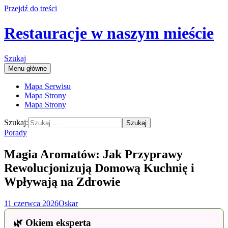
Przejdź do treści
Restauracje w naszym mieście
Szukaj
Menu główne
Mapa Serwisu
Mapa Strony
Mapa Strony
Szukaj:
Porady
Magia Aromatów: Jak Przyprawy
Rewolucjonizują Domową Kuchnię i
Wpływają na Zdrowie
11 czerwca 2026
Oskar
🌿 Okiem eksperta