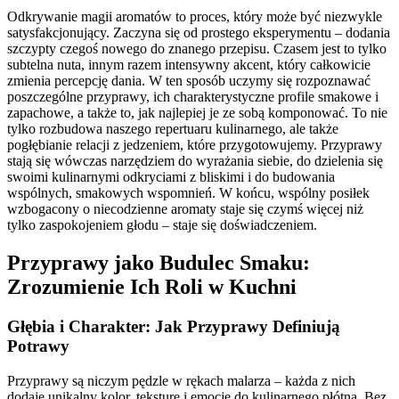
Odkrywanie magii aromatów to proces, który może być niezwykle
satysfakcjonujący. Zaczyna się od prostego eksperymentu – dodania
szczypty czegoś nowego do znanego przepisu. Czasem jest to tylko
subtelna nuta, innym razem intensywny akcent, który całkowicie
zmienia percepcję dania. W ten sposób uczymy się rozpoznawać
poszczególne przyprawy, ich charakterystyczne profile smakowe i
zapachowe, a także to, jak najlepiej je ze sobą komponować. To nie
tylko rozbudowa naszego repertuaru kulinarnego, ale także
pogłębianie relacji z jedzeniem, które przygotowujemy. Przyprawy
stają się wówczas narzędziem do wyrażania siebie, do dzielenia się
swoimi kulinarnymi odkryciami z bliskimi i do budowania
wspólnych, smakowych wspomnień. W końcu, wspólny posiłek
wzbogacony o niecodzienne aromaty staje się czymś więcej niż
tylko zaspokojeniem głodu – staje się doświadczeniem.
Przyprawy jako Budulec Smaku:
Zrozumienie Ich Roli w Kuchni
Głębia i Charakter: Jak Przyprawy Definiują
Potrawy
Przyprawy są niczym pędzle w rękach malarza – każda z nich
dodaje unikalny kolor, teksturę i emocję do kulinarnego płótna. Bez