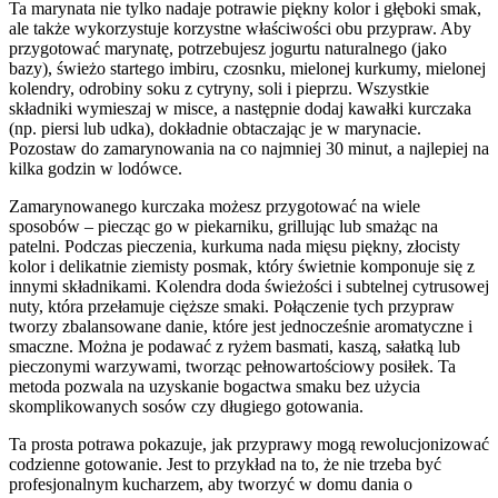
Ta marynata nie tylko nadaje potrawie piękny kolor i głęboki smak,
ale także wykorzystuje korzystne właściwości obu przypraw. Aby
przygotować marynatę, potrzebujesz jogurtu naturalnego (jako
bazy), świeżo startego imbiru, czosnku, mielonej kurkumy, mielonej
kolendry, odrobiny soku z cytryny, soli i pieprzu. Wszystkie
składniki wymieszaj w misce, a następnie dodaj kawałki kurczaka
(np. piersi lub udka), dokładnie obtaczając je w marynacie.
Pozostaw do zamarynowania na co najmniej 30 minut, a najlepiej na
kilka godzin w lodówce.
Zamarynowanego kurczaka możesz przygotować na wiele
sposobów – piecząc go w piekarniku, grillując lub smażąc na
patelni. Podczas pieczenia, kurkuma nada mięsu piękny, złocisty
kolor i delikatnie ziemisty posmak, który świetnie komponuje się z
innymi składnikami. Kolendra doda świeżości i subtelnej cytrusowej
nuty, która przełamuje cięższe smaki. Połączenie tych przypraw
tworzy zbalansowane danie, które jest jednocześnie aromatyczne i
smaczne. Można je podawać z ryżem basmati, kaszą, sałatką lub
pieczonymi warzywami, tworząc pełnowartościowy posiłek. Ta
metoda pozwala na uzyskanie bogactwa smaku bez użycia
skomplikowanych sosów czy długiego gotowania.
Ta prosta potrawa pokazuje, jak przyprawy mogą rewolucjonizować
codzienne gotowanie. Jest to przykład na to, że nie trzeba być
profesjonalnym kucharzem, aby tworzyć w domu dania o