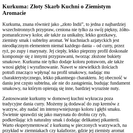
Kurkuma: Złoty Skarb Kuchni o Ziemistym
Aromacie
Kurkuma, znana również jako „złoto Indii”, to jedna z najbardziej
wszechstronnych przypraw, ceniona nie tylko za swój piękny, żółto-
pomarańczowy kolor, ale także za unikalny, lekko gorzkawy,
ziemisty smak i subtelny aromat. W kuchniach azjatyckich jest
nieodłącznym elementem niemal każdego dania – od curry, przez
ryż, po zupy i marynaty. Jej ciepły, lekko pieprzny profil doskonale
komponuje się z innymi przyprawami, tworząc złożone bukiety
smakowe. Kurkuma nie tylko dodaje koloru potrawom, ale także
wnosi głębię i wyrafinowanie. Nawet w niewielkich ilościach
potrafi znacząco wpłynąć na profil smakowy, nadając mu
charakterystycznego, lekko pikantnego charakteru. Jej obecność w
daniu jest często subtelna, ale nie do zastąpienia, budując fundament
smakowy, na którym opierają się inne, bardziej wyraziste nuty.
Zastosowanie kurkumy w domowej kuchni wykracza poza
tradycyjne dania curry. Możemy ją dodawać do zup kremów z
warzyw, aby nadać im intensywniejszego koloru i głębi smaku.
Świetnie sprawdzi się jako marynata do drobiu czy ryb,
podkreślając ich naturalny smak i dodając delikatnej pikanterii.
Warto eksperymentować z kurkumą w pieczonych warzywach, na
przykład w ziemniakach czy kalafiorze, gdzie jej ziemisty aromat