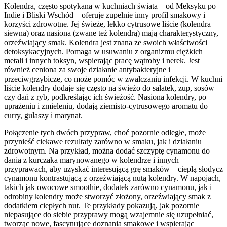
Kolendra, często spotykana w kuchniach świata – od Meksyku po
Indie i Bliski Wschód – oferuje zupełnie inny profil smakowy i
korzyści zdrowotne. Jej świeże, lekko cytrusowe liście (kolendra
siewna) oraz nasiona (zwane też kolendrą) mają charakterystyczny,
orzeźwiający smak. Kolendra jest znana ze swoich właściwości
detoksykacyjnych. Pomaga w usuwaniu z organizmu ciężkich
metali i innych toksyn, wspierając pracę wątroby i nerek. Jest
również ceniona za swoje działanie antybakteryjne i
przeciwgrzybicze, co może pomóc w zwalczaniu infekcji. W kuchni
liście kolendry dodaje się często na świeżo do sałatek, zup, sosów
czy dań z ryb, podkreślając ich świeżość. Nasiona kolendry, po
uprażeniu i zmieleniu, dodają ziemisto-cytrusowego aromatu do
curry, gulaszy i marynat.
Połączenie tych dwóch przypraw, choć pozornie odległe, może
przynieść ciekawe rezultaty zarówno w smaku, jak i działaniu
zdrowotnym. Na przykład, można dodać szczyptę cynamonu do
dania z kurczaka marynowanego w kolendrze i innych
przyprawach, aby uzyskać interesującą grę smaków – ciepłą słodycz
cynamonu kontrastującą z orzeźwiającą nutą kolendry. W napojach,
takich jak owocowe smoothie, dodatek zarówno cynamonu, jak i
odrobiny kolendry może stworzyć złożony, orzeźwiający smak z
dodatkiem ciepłych nut. Te przykłady pokazują, jak pozornie
niepasujące do siebie przyprawy mogą wzajemnie się uzupełniać,
tworząc nowe, fascynujące doznania smakowe i wspierając