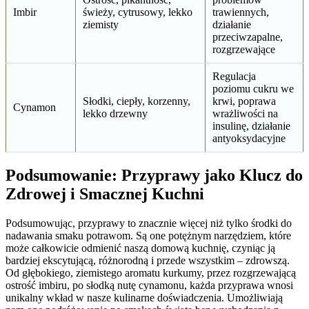
Imbir
świeży, cytrusowy, lekko
trawiennych,
ziemisty
działanie
przeciwzapalne,
rozgrzewające
Regulacja
poziomu cukru we
Słodki, ciepły, korzenny,
krwi, poprawa
Cynamon
lekko drzewny
wrażliwości na
insulinę, działanie
antyoksydacyjne
Podsumowanie: Przyprawy jako Klucz do
Zdrowej i Smacznej Kuchni
Podsumowując, przyprawy to znacznie więcej niż tylko środki do
nadawania smaku potrawom. Są one potężnym narzędziem, które
może całkowicie odmienić naszą domową kuchnię, czyniąc ją
bardziej ekscytującą, różnorodną i przede wszystkim – zdrowszą.
Od głębokiego, ziemistego aromatu kurkumy, przez rozgrzewającą
ostrość imbiru, po słodką nutę cynamonu, każda przyprawa wnosi
unikalny wkład w nasze kulinarne doświadczenia. Umożliwiają