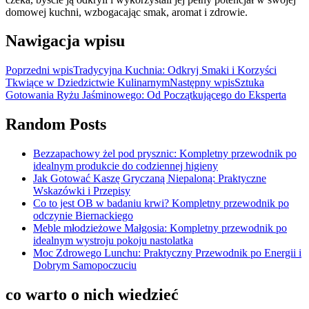
domowej kuchni, wzbogacając smak, aromat i zdrowie.
Nawigacja wpisu
Poprzedni wpis
Tradycyjna Kuchnia: Odkryj Smaki i Korzyści
Tkwiące w Dziedzictwie Kulinarnym
Następny wpis
Sztuka
Gotowania Ryżu Jaśminowego: Od Początkującego do Eksperta
Random Posts
Bezzapachowy żel pod prysznic: Kompletny przewodnik po
idealnym produkcie do codziennej higieny
Jak Gotować Kaszę Gryczaną Niepaloną: Praktyczne
Wskazówki i Przepisy
Co to jest OB w badaniu krwi? Kompletny przewodnik po
odczynie Biernackiego
Meble młodzieżowe Małgosia: Kompletny przewodnik po
idealnym wystroju pokoju nastolatka
Moc Zdrowego Lunchu: Praktyczny Przewodnik po Energii i
Dobrym Samopoczuciu
co warto o nich wiedzieć