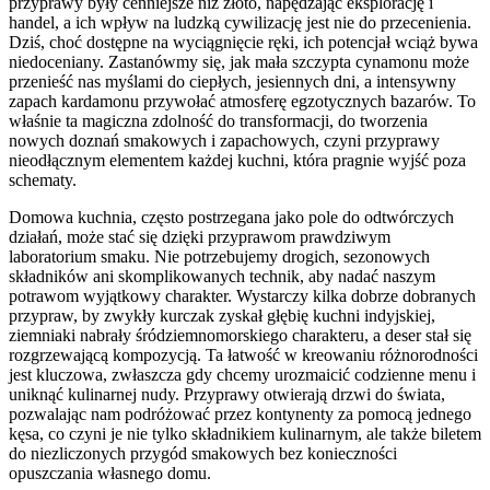
przyprawy były cenniejsze niż złoto, napędzając eksplorację i
handel, a ich wpływ na ludzką cywilizację jest nie do przecenienia.
Dziś, choć dostępne na wyciągnięcie ręki, ich potencjał wciąż bywa
niedoceniany. Zastanówmy się, jak mała szczypta cynamonu może
przenieść nas myślami do ciepłych, jesiennych dni, a intensywny
zapach kardamonu przywołać atmosferę egzotycznych bazarów. To
właśnie ta magiczna zdolność do transformacji, do tworzenia
nowych doznań smakowych i zapachowych, czyni przyprawy
nieodłącznym elementem każdej kuchni, która pragnie wyjść poza
schematy.
Domowa kuchnia, często postrzegana jako pole do odtwórczych
działań, może stać się dzięki przyprawom prawdziwym
laboratorium smaku. Nie potrzebujemy drogich, sezonowych
składników ani skomplikowanych technik, aby nadać naszym
potrawom wyjątkowy charakter. Wystarczy kilka dobrze dobranych
przypraw, by zwykły kurczak zyskał głębię kuchni indyjskiej,
ziemniaki nabrały śródziemnomorskiego charakteru, a deser stał się
rozgrzewającą kompozycją. Ta łatwość w kreowaniu różnorodności
jest kluczowa, zwłaszcza gdy chcemy urozmaicić codzienne menu i
uniknąć kulinarnej nudy. Przyprawy otwierają drzwi do świata,
pozwalając nam podróżować przez kontynenty za pomocą jednego
kęsa, co czyni je nie tylko składnikiem kulinarnym, ale także biletem
do niezliczonych przygód smakowych bez konieczności
opuszczania własnego domu.