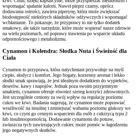
krwi. Chilli, dzięki kapsaicynie, może przyspieszać metabolizm i
wspomagać spalanie kalorii. Nawet pieprz czarny, oprócz
dodawania ostrości, zawiera piperynę, która może zwiększać
biodostępność niektórych składników odżywczych i wspomagać
wchłanianie. To pokazuje, że przyprawy to nie tylko dodatek
smakowy, ale także narzędzie, które może wspierać nasze zdrowie
na wielu poziomach, od poprawy trawienia po wsparcie układu
odpornościowego i metabolizmu.
Cynamon i Kolendra: Słodka Nuta i Świeżość dla
Ciała
Cynamon to przyprawa, która natychmiast przywołuje na myśl
ciepło, słodycz i komfort. Jego bogaty, korzenny aromat i lekko
słodki smak sprawiają, że jest idealnym dodatkiem do wypieków,
deserów, kawy i napojów. Jednak poza swoim przyjemnym
smakiem, cynamon oferuje również szereg korzyści zdrowotnych.
Jest szczególnie ceniony za swój wpływ na regulację poziomu
cukru we krwi. Badania sugerują, że cynamon może poprawiać
wrażliwość na insulinę i zmniejszać wahania poziomu glukozy we
krwi, co czyni go cennym wsparciem dla osób z cukrzycą typu 2
lub insulinoopornością. Dodawanie cynamonu do potraw,
zwłaszcza tych zawierających cukier, może pomóc w łagodzeniu
jego negatywnych skutków.