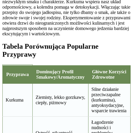
niezwykłym smaku i charakterze. Kurkuma wspiera nasz układ
odpornościowy, a kolendra pomaga w detoksykacji. Włączając takie
przepisy do swojego jadłospisu, nie tylko dbamy o smak, ale także o
zdrowie swoje i swojej rodziny. Eksperymentowanie z przyprawami
otwiera drzwi do nieograniczonych możliwości kulinarnych i jest
najprostszym sposobem na uczynienie domowego jedzenia bardziej
ekscytującym i wartościowym.
Tabela Porównująca Popularne
Przyprawy
Dominujący Profil
Główne Korzyści
Przyprawa
Smakowy/Aromatyczny
Zdrowotne
Silne działanie
przeciwzapalne
Ziemisty, lekko gorzkawy,
Kurkuma
(kurkumina),
ciepły, piżmowy
antyoksydacyjne,
wsparcie trawienia
Łagodzenie
nudności i
Ostrość, pikantność,
problemów