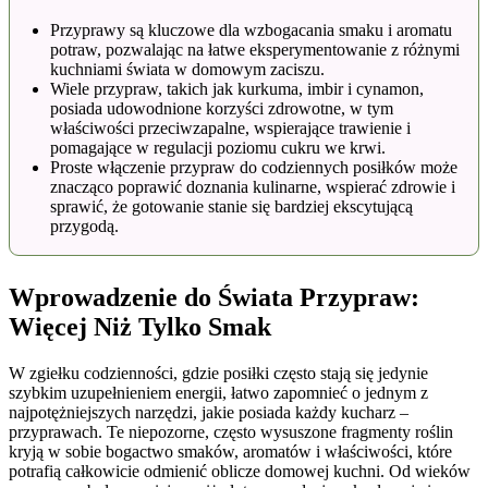
Przyprawy są kluczowe dla wzbogacania smaku i aromatu
potraw, pozwalając na łatwe eksperymentowanie z różnymi
kuchniami świata w domowym zaciszu.
Wiele przypraw, takich jak kurkuma, imbir i cynamon,
posiada udowodnione korzyści zdrowotne, w tym
właściwości przeciwzapalne, wspierające trawienie i
pomagające w regulacji poziomu cukru we krwi.
Proste włączenie przypraw do codziennych posiłków może
znacząco poprawić doznania kulinarne, wspierać zdrowie i
sprawić, że gotowanie stanie się bardziej ekscytującą
przygodą.
Wprowadzenie do Świata Przypraw:
Więcej Niż Tylko Smak
W zgiełku codzienności, gdzie posiłki często stają się jedynie
szybkim uzupełnieniem energii, łatwo zapomnieć o jednym z
najpotężniejszych narzędzi, jakie posiada każdy kucharz –
przyprawach. Te niepozorne, często wysuszone fragmenty roślin
kryją w sobie bogactwo smaków, aromatów i właściwości, które
potrafią całkowicie odmienić oblicze domowej kuchni. Od wieków