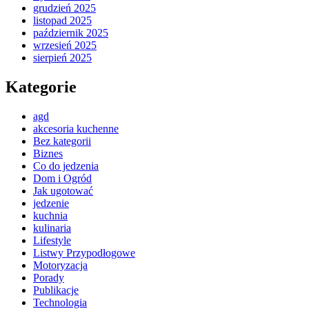
grudzień 2025
listopad 2025
październik 2025
wrzesień 2025
sierpień 2025
Kategorie
agd
akcesoria kuchenne
Bez kategorii
Biznes
Co do jedzenia
Dom i Ogród
Jak ugotować
jedzenie
kuchnia
kulinaria
Lifestyle
Listwy Przypodłogowe
Motoryzacja
Porady
Publikacje
Technologia