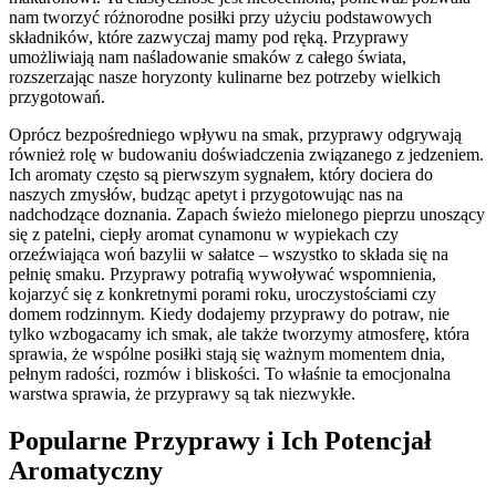
nam tworzyć różnorodne posiłki przy użyciu podstawowych
składników, które zazwyczaj mamy pod ręką. Przyprawy
umożliwiają nam naśladowanie smaków z całego świata,
rozszerzając nasze horyzonty kulinarne bez potrzeby wielkich
przygotowań.
Oprócz bezpośredniego wpływu na smak, przyprawy odgrywają
również rolę w budowaniu doświadczenia związanego z jedzeniem.
Ich aromaty często są pierwszym sygnałem, który dociera do
naszych zmysłów, budząc apetyt i przygotowując nas na
nadchodzące doznania. Zapach świeżo mielonego pieprzu unoszący
się z patelni, ciepły aromat cynamonu w wypiekach czy
orzeźwiająca woń bazylii w sałatce – wszystko to składa się na
pełnię smaku. Przyprawy potrafią wywoływać wspomnienia,
kojarzyć się z konkretnymi porami roku, uroczystościami czy
domem rodzinnym. Kiedy dodajemy przyprawy do potraw, nie
tylko wzbogacamy ich smak, ale także tworzymy atmosferę, która
sprawia, że wspólne posiłki stają się ważnym momentem dnia,
pełnym radości, rozmów i bliskości. To właśnie ta emocjonalna
warstwa sprawia, że przyprawy są tak niezwykłe.
Popularne Przyprawy i Ich Potencjał
Aromatyczny