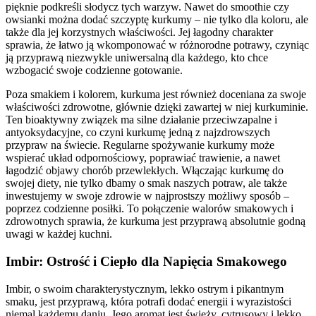
pięknie podkreśli słodycz tych warzyw. Nawet do smoothie czy
owsianki można dodać szczyptę kurkumy – nie tylko dla koloru, ale
także dla jej korzystnych właściwości. Jej łagodny charakter
sprawia, że łatwo ją wkomponować w różnorodne potrawy, czyniąc
ją przyprawą niezwykle uniwersalną dla każdego, kto chce
wzbogacić swoje codzienne gotowanie.
Poza smakiem i kolorem, kurkuma jest również doceniana za swoje
właściwości zdrowotne, głównie dzięki zawartej w niej kurkuminie.
Ten bioaktywny związek ma silne działanie przeciwzapalne i
antyoksydacyjne, co czyni kurkumę jedną z najzdrowszych
przypraw na świecie. Regularne spożywanie kurkumy może
wspierać układ odpornościowy, poprawiać trawienie, a nawet
łagodzić objawy chorób przewlekłych. Włączając kurkumę do
swojej diety, nie tylko dbamy o smak naszych potraw, ale także
inwestujemy w swoje zdrowie w najprostszy możliwy sposób –
poprzez codzienne posiłki. To połączenie walorów smakowych i
zdrowotnych sprawia, że kurkuma jest przyprawą absolutnie godną
uwagi w każdej kuchni.
Imbir: Ostrość i Ciepło dla Napięcia Smakowego
Imbir, o swoim charakterystycznym, lekko ostrym i pikantnym
smaku, jest przyprawą, która potrafi dodać energii i wyrazistości
niemal każdemu daniu. Jego aromat jest świeży, cytrusowy i lekko