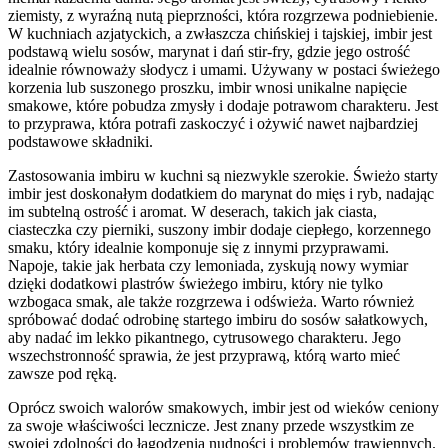
ziemisty, z wyraźną nutą pieprzności, która rozgrzewa podniebienie.
W kuchniach azjatyckich, a zwłaszcza chińskiej i tajskiej, imbir jest
podstawą wielu sosów, marynat i dań stir-fry, gdzie jego ostrość
idealnie równoważy słodycz i umami. Używany w postaci świeżego
korzenia lub suszonego proszku, imbir wnosi unikalne napięcie
smakowe, które pobudza zmysły i dodaje potrawom charakteru. Jest
to przyprawa, która potrafi zaskoczyć i ożywić nawet najbardziej
podstawowe składniki.
Zastosowania imbiru w kuchni są niezwykle szerokie. Świeżo starty
imbir jest doskonałym dodatkiem do marynat do mięs i ryb, nadając
im subtelną ostrość i aromat. W deserach, takich jak ciasta,
ciasteczka czy pierniki, suszony imbir dodaje ciepłego, korzennego
smaku, który idealnie komponuje się z innymi przyprawami.
Napoje, takie jak herbata czy lemoniada, zyskują nowy wymiar
dzięki dodatkowi plastrów świeżego imbiru, który nie tylko
wzbogaca smak, ale także rozgrzewa i odświeża. Warto również
spróbować dodać odrobinę startego imbiru do sosów sałatkowych,
aby nadać im lekko pikantnego, cytrusowego charakteru. Jego
wszechstronność sprawia, że jest przyprawą, którą warto mieć
zawsze pod ręką.
Oprócz swoich walorów smakowych, imbir jest od wieków ceniony
za swoje właściwości lecznicze. Jest znany przede wszystkim ze
swojej zdolności do łagodzenia nudności i problemów trawiennych.