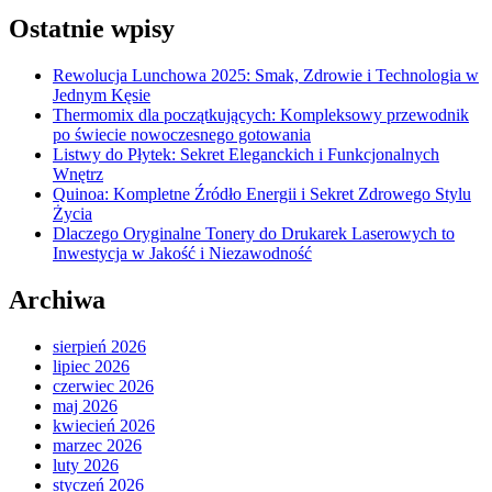
Ostatnie wpisy
Rewolucja Lunchowa 2025: Smak, Zdrowie i Technologia w
Jednym Kęsie
Thermomix dla początkujących: Kompleksowy przewodnik
po świecie nowoczesnego gotowania
Listwy do Płytek: Sekret Eleganckich i Funkcjonalnych
Wnętrz
Quinoa: Kompletne Źródło Energii i Sekret Zdrowego Stylu
Życia
Dlaczego Oryginalne Tonery do Drukarek Laserowych to
Inwestycja w Jakość i Niezawodność
Archiwa
sierpień 2026
lipiec 2026
czerwiec 2026
maj 2026
kwiecień 2026
marzec 2026
luty 2026
styczeń 2026