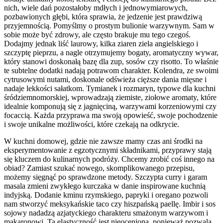
nich, wiele dań pozostałoby mdłych i jednowymiarowych,
pozbawionych głębi, która sprawia, że jedzenie jest prawdziwą
przyjemnością. Pomyślmy o prostym bulionie warzywnym. Sam w
sobie może być zdrowy, ale często brakuje mu tego czegoś.
Dodajmy jednak liść laurowy, kilka ziaren ziela angielskiego i
szczyptę pieprzu, a nagle otrzymujemy bogaty, aromatyczny wywar,
który stanowi doskonałą bazę dla zup, sosów czy risotto. To właśnie
te subtelne dodatki nadają potrawom charakter. Kolendra, ze swoimi
cytrusowymi nutami, doskonale odświeża cięższe dania mięsne i
nadaje lekkości sałatkom. Tymianek i rozmaryn, typowe dla kuchni
śródziemnomorskiej, wprowadzają ziemiste, ziołowe aromaty, które
idealnie komponują się z jagnięciną, warzywami korzeniowymi czy
focaccią. Każda przyprawa ma swoją opowieść, swoje pochodzenie
i swoje unikalne możliwości, które czekają na odkrycie.
W kuchni domowej, gdzie nie zawsze mamy czas ani środki na
eksperymentowanie z egzotycznymi składnikami, przyprawy stają
się kluczem do kulinarnych podróży. Chcemy zrobić coś innego na
obiad? Zamiast szukać nowego, skomplikowanego przepisu,
możemy sięgnąć po sprawdzone metody. Szczypta curry i garam
masala zmieni zwykłego kurczaka w danie inspirowane kuchnią
indyjską. Dodanie kminu rzymskiego, papryki i oregano pozwoli
nam stworzyć meksykańskie taco czy hiszpańską paellę. Imbir i sos
sojowy nadadzą azjatyckiego charakteru smażonym warzywom i
makaronowi. Ta elastyczność jest nieoceniona, ponieważ pozwala