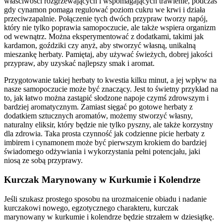
właściwości rozgrzewających i wspomagających trawienie, podczas
gdy cynamon pomaga regulować poziom cukru we krwi i działa
przeciwzapalnie. Połączenie tych dwóch przypraw tworzy napój,
który nie tylko poprawia samopoczucie, ale także wspiera organizm
od wewnątrz. Można eksperymentować z dodatkami, takimi jak
kardamon, goździki czy anyż, aby stworzyć własną, unikalną
mieszankę herbaty. Pamiętaj, aby używać świeżych, dobrej jakości
przypraw, aby uzyskać najlepszy smak i aromat.
Przygotowanie takiej herbaty to kwestia kilku minut, a jej wpływ na
nasze samopoczucie może być znaczący. Jest to świetny przykład na
to, jak łatwo można zastąpić słodzone napoje czymś zdrowszym i
bardziej aromatycznym. Zamiast sięgać po gotowe herbaty z
dodatkiem sztucznych aromatów, możemy stworzyć własny,
naturalny eliksir, który będzie nie tylko pyszny, ale także korzystny
dla zdrowia. Taka prosta czynność jak codzienne picie herbaty z
imbirem i cynamonem może być pierwszym krokiem do bardziej
świadomego odżywiania i wykorzystania pełni potencjału, jaki
niosą ze sobą przyprawy.
Kurczak Marynowany w Kurkumie i Kolendrze
Jeśli szukasz prostego sposobu na urozmaicenie obiadu i nadanie
kurczakowi nowego, egzotycznego charakteru, kurczak
marynowany w kurkumie i kolendrze będzie strzałem w dziesiątkę.