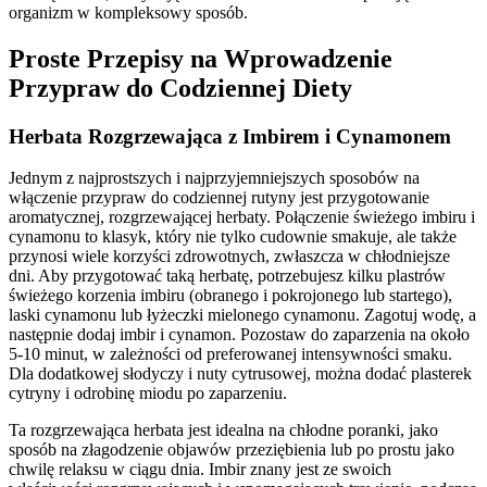
organizm w kompleksowy sposób.
Proste Przepisy na Wprowadzenie
Przypraw do Codziennej Diety
Herbata Rozgrzewająca z Imbirem i Cynamonem
Jednym z najprostszych i najprzyjemniejszych sposobów na
włączenie przypraw do codziennej rutyny jest przygotowanie
aromatycznej, rozgrzewającej herbaty. Połączenie świeżego imbiru i
cynamonu to klasyk, który nie tylko cudownie smakuje, ale także
przynosi wiele korzyści zdrowotnych, zwłaszcza w chłodniejsze
dni. Aby przygotować taką herbatę, potrzebujesz kilku plastrów
świeżego korzenia imbiru (obranego i pokrojonego lub startego),
laski cynamonu lub łyżeczki mielonego cynamonu. Zagotuj wodę, a
następnie dodaj imbir i cynamon. Pozostaw do zaparzenia na około
5-10 minut, w zależności od preferowanej intensywności smaku.
Dla dodatkowej słodyczy i nuty cytrusowej, można dodać plasterek
cytryny i odrobinę miodu po zaparzeniu.
Ta rozgrzewająca herbata jest idealna na chłodne poranki, jako
sposób na złagodzenie objawów przeziębienia lub po prostu jako
chwilę relaksu w ciągu dnia. Imbir znany jest ze swoich