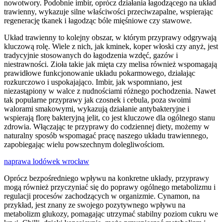
nowotwory. Podobnie imbir, oprócz działania łagodzącego na układ
trawienny, wykazuje silne właściwości przeciwzapalne, wspierając
regenerację tkanek i łagodząc bóle mięśniowe czy stawowe.
Układ trawienny to kolejny obszar, w którym przyprawy odgrywają
kluczową rolę. Wiele z nich, jak kminek, koper włoski czy anyż, jest
tradycyjnie stosowanych do łagodzenia wzdęć, gazów i
niestrawności. Zioła takie jak mięta czy melisa również wspomagają
prawidłowe funkcjonowanie układu pokarmowego, działając
rozkurczowo i uspokajająco. Imbir, jak wspomniano, jest
niezastąpiony w walce z nudnościami różnego pochodzenia. Nawet
tak popularne przyprawy jak czosnek i cebula, poza swoimi
walorami smakowymi, wykazują działanie antybakteryjne i
wspierają florę bakteryjną jelit, co jest kluczowe dla ogólnego stanu
zdrowia. Włączając te przyprawy do codziennej diety, możemy w
naturalny sposób wspomagać pracę naszego układu trawiennego,
zapobiegając wielu powszechnym dolegliwościom.
naprawa lodówek wrocław
Oprócz bezpośredniego wpływu na konkretne układy, przyprawy
mogą również przyczyniać się do poprawy ogólnego metabolizmu i
regulacji procesów zachodzących w organizmie. Cynamon, na
przykład, jest znany ze swojego pozytywnego wpływu na
metabolizm glukozy, pomagając utrzymać stabilny poziom cukru we