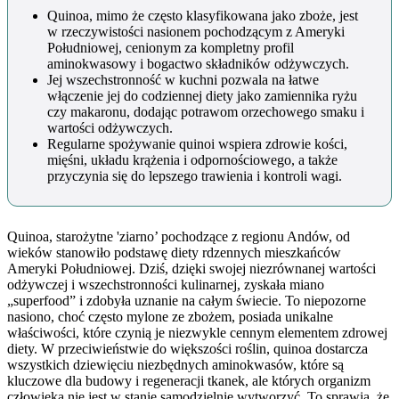
Quinoa, mimo że często klasyfikowana jako zboże, jest
w rzeczywistości nasionem pochodzącym z Ameryki
Południowej, cenionym za kompletny profil
aminokwasowy i bogactwo składników odżywczych.
Jej wszechstronność w kuchni pozwala na łatwe
włączenie jej do codziennej diety jako zamiennika ryżu
czy makaronu, dodając potrawom orzechowego smaku i
wartości odżywczych.
Regularne spożywanie quinoi wspiera zdrowie kości,
mięśni, układu krążenia i odpornościowego, a także
przyczynia się do lepszego trawienia i kontroli wagi.
Quinoa, starożytne 'ziarno’ pochodzące z regionu Andów, od
wieków stanowiło podstawę diety rdzennych mieszkańców
Ameryki Południowej. Dziś, dzięki swojej niezrównanej wartości
odżywczej i wszechstronności kulinarnej, zyskała miano
„superfood” i zdobyła uznanie na całym świecie. To niepozorne
nasiono, choć często mylone ze zbożem, posiada unikalne
właściwości, które czynią je niezwykle cennym elementem zdrowej
diety. W przeciwieństwie do większości roślin, quinoa dostarcza
wszystkich dziewięciu niezbędnych aminokwasów, które są
kluczowe dla budowy i regeneracji tkanek, ale których organizm
człowieka nie jest w stanie samodzielnie wytworzyć. To sprawia, że