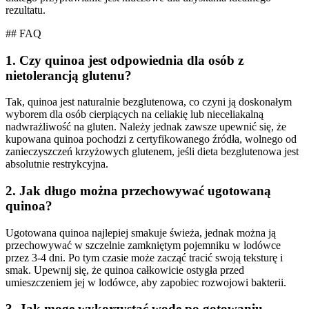
rezultatu.
## FAQ
1. Czy quinoa jest odpowiednia dla osób z
nietolerancją glutenu?
Tak, quinoa jest naturalnie bezglutenowa, co czyni ją doskonałym
wyborem dla osób cierpiących na celiakię lub nieceliakalną
nadwrażliwość na gluten. Należy jednak zawsze upewnić się, że
kupowana quinoa pochodzi z certyfikowanego źródła, wolnego od
zanieczyszczeń krzyżowych glutenem, jeśli dieta bezglutenowa jest
absolutnie restrykcyjna.
2. Jak długo można przechowywać ugotowaną
quinoa?
Ugotowana quinoa najlepiej smakuje świeża, jednak można ją
przechowywać w szczelnie zamkniętym pojemniku w lodówce
przez 3-4 dni. Po tym czasie może zacząć tracić swoją teksturę i
smak. Upewnij się, że quinoa całkowicie ostygła przed
umieszczeniem jej w lodówce, aby zapobiec rozwojowi bakterii.
3. Jak mogę wykorzystać wodę po gotowaniu