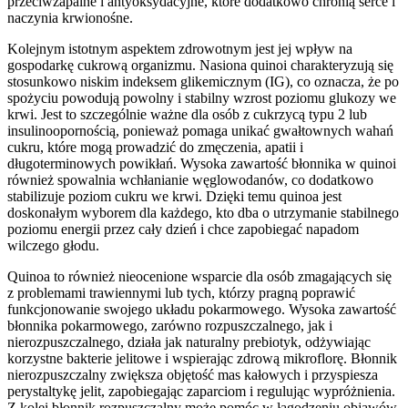
przeciwzapalne i antyoksydacyjne, które dodatkowo chronią serce i
naczynia krwionośne.
Kolejnym istotnym aspektem zdrowotnym jest jej wpływ na
gospodarkę cukrową organizmu. Nasiona quinoi charakteryzują się
stosunkowo niskim indeksem glikemicznym (IG), co oznacza, że po
spożyciu powodują powolny i stabilny wzrost poziomu glukozy we
krwi. Jest to szczególnie ważne dla osób z cukrzycą typu 2 lub
insulinoopornością, ponieważ pomaga unikać gwałtownych wahań
cukru, które mogą prowadzić do zmęczenia, apatii i
długoterminowych powikłań. Wysoka zawartość błonnika w quinoi
również spowalnia wchłanianie węglowodanów, co dodatkowo
stabilizuje poziom cukru we krwi. Dzięki temu quinoa jest
doskonałym wyborem dla każdego, kto dba o utrzymanie stabilnego
poziomu energii przez cały dzień i chce zapobiegać napadom
wilczego głodu.
Quinoa to również nieocenione wsparcie dla osób zmagających się
z problemami trawiennymi lub tych, którzy pragną poprawić
funkcjonowanie swojego układu pokarmowego. Wysoka zawartość
błonnika pokarmowego, zarówno rozpuszczalnego, jak i
nierozpuszczalnego, działa jak naturalny prebiotyk, odżywiając
korzystne bakterie jelitowe i wspierając zdrową mikroflorę. Błonnik
nierozpuszczalny zwiększa objętość mas kałowych i przyspiesza
perystaltykę jelit, zapobiegając zaparciom i regulując wypróżnienia.
Z kolei błonnik rozpuszczalny może pomóc w łagodzeniu objawów