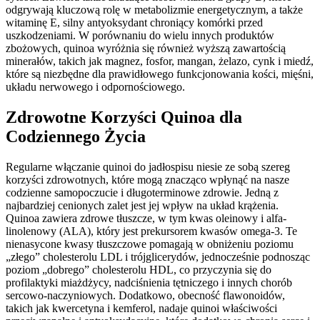
odgrywają kluczową rolę w metabolizmie energetycznym, a także
witaminę E, silny antyoksydant chroniący komórki przed
uszkodzeniami. W porównaniu do wielu innych produktów
zbożowych, quinoa wyróżnia się również wyższą zawartością
minerałów, takich jak magnez, fosfor, mangan, żelazo, cynk i miedź,
które są niezbędne dla prawidłowego funkcjonowania kości, mięśni,
układu nerwowego i odpornościowego.
Zdrowotne Korzyści Quinoa dla
Codziennego Życia
Regularne włączanie quinoi do jadłospisu niesie ze sobą szereg
korzyści zdrowotnych, które mogą znacząco wpłynąć na nasze
codzienne samopoczucie i długoterminowe zdrowie. Jedną z
najbardziej cenionych zalet jest jej wpływ na układ krążenia.
Quinoa zawiera zdrowe tłuszcze, w tym kwas oleinowy i alfa-
linolenowy (ALA), który jest prekursorem kwasów omega-3. Te
nienasycone kwasy tłuszczowe pomagają w obniżeniu poziomu
„złego” cholesterolu LDL i trójglicerydów, jednocześnie podnosząc
poziom „dobrego” cholesterolu HDL, co przyczynia się do
profilaktyki miażdżycy, nadciśnienia tętniczego i innych chorób
sercowo-naczyniowych. Dodatkowo, obecność flawonoidów,
takich jak kwercetyna i kemferol, nadaje quinoi właściwości