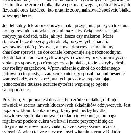
jest to idealne źródło białka dla wegetarian, wegan, osób aktywnych
fizycznie oraz każdego, kto pragnie zoptymalizować spożycie białka
w swojej diecie.
Jej delikatny, lekko orzechowy smak i przyjemna, puszysta tekstura
po ugotowaniu sprawiają, że quinoa z łatwością może zastąpić
tradycyjne dodatki, takie jak ryż, kasza czy makaron. Może
stanowić bazę do sycących sałatek, pożywnych śniadań,
wytrawnych dań głównych, a nawet deserów. Jej neutralny
charakter sprawia, że doskonale komponuje się z różnorodnymi
składnikami – od świeżych warzyw i owoców, przez aromatyczne
zioła i przyprawy, po różnego rodzaju białka, takie jak ryby, drób
czy rośliny strączkowe. Wprowadzenie quinoi do codziennego
gotowania to prosty, a zarazem skuteczny sposób na podniesienie
wartości odżywczej spożywanych posiłków, zapewniając
jednocześnie dłuższe uczucie sytości i wspierając ogólne
samopoczucie.
Poza tym, że quinoa jest doskonałym źródłem białka, obfituje
również w szereg innych kluczowych składników odżywczych. Jest
bogata w błonnik pokarmowy, który jest niezbędny dla
prawidłowego funkcjonowania układu trawiennego, pomaga
regulować poziom cukru we krwi i może przyczynić się do
utrzymania zdrowej masy ciała poprzez zwiększenie uczucia
sytości. Zawiera także znaczące ilości witamin z grupy B, które