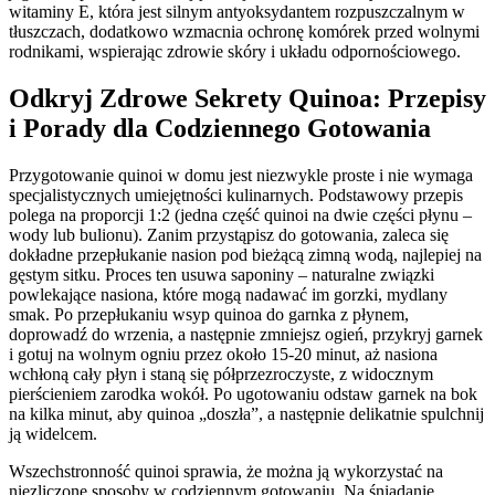
witaminy E, która jest silnym antyoksydantem rozpuszczalnym w
tłuszczach, dodatkowo wzmacnia ochronę komórek przed wolnymi
rodnikami, wspierając zdrowie skóry i układu odpornościowego.
Odkryj Zdrowe Sekrety Quinoa: Przepisy
i Porady dla Codziennego Gotowania
Przygotowanie quinoi w domu jest niezwykle proste i nie wymaga
specjalistycznych umiejętności kulinarnych. Podstawowy przepis
polega na proporcji 1:2 (jedna część quinoi na dwie części płynu –
wody lub bulionu). Zanim przystąpisz do gotowania, zaleca się
dokładne przepłukanie nasion pod bieżącą zimną wodą, najlepiej na
gęstym sitku. Proces ten usuwa saponiny – naturalne związki
powlekające nasiona, które mogą nadawać im gorzki, mydlany
smak. Po przepłukaniu wsyp quinoa do garnka z płynem,
doprowadź do wrzenia, a następnie zmniejsz ogień, przykryj garnek
i gotuj na wolnym ogniu przez około 15-20 minut, aż nasiona
wchłoną cały płyn i staną się półprzezroczyste, z widocznym
pierścieniem zarodka wokół. Po ugotowaniu odstaw garnek na bok
na kilka minut, aby quinoa „doszła”, a następnie delikatnie spulchnij
ją widelcem.
Wszechstronność quinoi sprawia, że można ją wykorzystać na
niezliczone sposoby w codziennym gotowaniu. Na śniadanie,