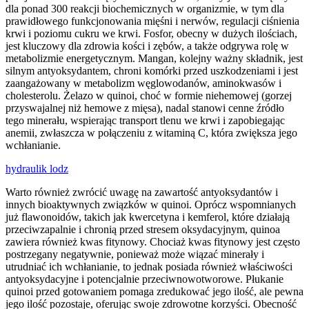
dla ponad 300 reakcji biochemicznych w organizmie, w tym dla
prawidłowego funkcjonowania mięśni i nerwów, regulacji ciśnienia
krwi i poziomu cukru we krwi. Fosfor, obecny w dużych ilościach,
jest kluczowy dla zdrowia kości i zębów, a także odgrywa rolę w
metabolizmie energetycznym. Mangan, kolejny ważny składnik, jest
silnym antyoksydantem, chroni komórki przed uszkodzeniami i jest
zaangażowany w metabolizm węglowodanów, aminokwasów i
cholesterolu. Żelazo w quinoi, choć w formie niehemowej (gorzej
przyswajalnej niż hemowe z mięsa), nadal stanowi cenne źródło
tego minerału, wspierając transport tlenu we krwi i zapobiegając
anemii, zwłaszcza w połączeniu z witaminą C, która zwiększa jego
wchłanianie.
hydraulik lodz
Warto również zwrócić uwagę na zawartość antyoksydantów i
innych bioaktywnych związków w quinoi. Oprócz wspomnianych
już flawonoidów, takich jak kwercetyna i kemferol, które działają
przeciwzapalnie i chronią przed stresem oksydacyjnym, quinoa
zawiera również kwas fitynowy. Chociaż kwas fitynowy jest często
postrzegany negatywnie, ponieważ może wiązać minerały i
utrudniać ich wchłanianie, to jednak posiada również właściwości
antyoksydacyjne i potencjalnie przeciwnowotworowe. Płukanie
quinoi przed gotowaniem pomaga zredukować jego ilość, ale pewna
jego ilość pozostaje, oferując swoje zdrowotne korzyści. Obecność