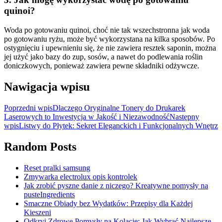
quinoi?
Woda po gotowaniu quinoi, choć nie tak wszechstronna jak woda
po gotowaniu ryżu, może być wykorzystana na kilka sposobów. Po
ostygnięciu i upewnieniu się, że nie zawiera resztek saponin, można
jej użyć jako bazy do zup, sosów, a nawet do podlewania roślin
doniczkowych, ponieważ zawiera pewne składniki odżywcze.
Nawigacja wpisu
Poprzedni wpis
Dlaczego Oryginalne Tonery do Drukarek
Laserowych to Inwestycja w Jakość i Niezawodność
Następny
wpis
Listwy do Płytek: Sekret Eleganckich i Funkcjonalnych Wnętrz
Random Posts
Reset pralki samsung
Zmywarka electrolux opis kontrolek
Jak zrobić pyszne danie z niczego? Kreatywne pomysły na
pusteIngredients
Smaczne Obiady bez Wydatków: Przepisy dla Każdej
Kieszeni
Odkryj Zdrowe Pomysły na Kolację: Jak Wybrać Najlepsze