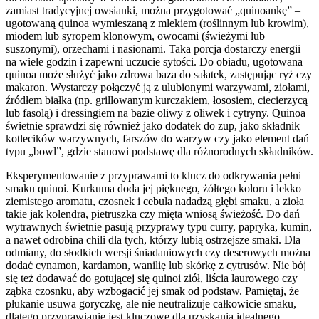
zamiast tradycyjnej owsianki, można przygotować „quinoankę” –
ugotowaną quinoa wymieszaną z mlekiem (roślinnym lub krowim),
miodem lub syropem klonowym, owocami (świeżymi lub
suszonymi), orzechami i nasionami. Taka porcja dostarczy energii
na wiele godzin i zapewni uczucie sytości. Do obiadu, ugotowana
quinoa może służyć jako zdrowa baza do sałatek, zastępując ryż czy
makaron. Wystarczy połączyć ją z ulubionymi warzywami, ziołami,
źródłem białka (np. grillowanym kurczakiem, łososiem, ciecierzycą
lub fasolą) i dressingiem na bazie oliwy z oliwek i cytryny. Quinoa
świetnie sprawdzi się również jako dodatek do zup, jako składnik
kotlecików warzywnych, farszów do warzyw czy jako element dań
typu „bowl”, gdzie stanowi podstawę dla różnorodnych składników.
Eksperymentowanie z przyprawami to klucz do odkrywania pełni
smaku quinoi. Kurkuma doda jej pięknego, żółtego koloru i lekko
ziemistego aromatu, czosnek i cebula nadadzą głębi smaku, a zioła
takie jak kolendra, pietruszka czy mięta wniosą świeżość. Do dań
wytrawnych świetnie pasują przyprawy typu curry, papryka, kumin,
a nawet odrobina chili dla tych, którzy lubią ostrzejsze smaki. Dla
odmiany, do słodkich wersji śniadaniowych czy deserowych można
dodać cynamon, kardamon, wanilię lub skórkę z cytrusów. Nie bój
się też dodawać do gotującej się quinoi ziół, liścia laurowego czy
ząbka czosnku, aby wzbogacić jej smak od podstaw. Pamiętaj, że
płukanie usuwa goryczkę, ale nie neutralizuje całkowicie smaku,
dlatego przyprawianie jest kluczowe dla uzyskania idealnego