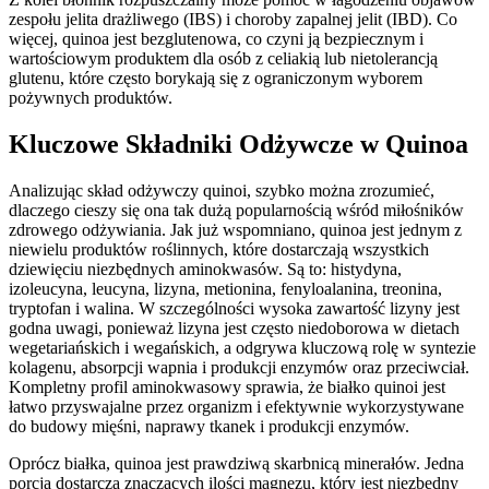
zespołu jelita drażliwego (IBS) i choroby zapalnej jelit (IBD). Co
więcej, quinoa jest bezglutenowa, co czyni ją bezpiecznym i
wartościowym produktem dla osób z celiakią lub nietolerancją
glutenu, które często borykają się z ograniczonym wyborem
pożywnych produktów.
Kluczowe Składniki Odżywcze w Quinoa
Analizując skład odżywczy quinoi, szybko można zrozumieć,
dlaczego cieszy się ona tak dużą popularnością wśród miłośników
zdrowego odżywiania. Jak już wspomniano, quinoa jest jednym z
niewielu produktów roślinnych, które dostarczają wszystkich
dziewięciu niezbędnych aminokwasów. Są to: histydyna,
izoleucyna, leucyna, lizyna, metionina, fenyloalanina, treonina,
tryptofan i walina. W szczególności wysoka zawartość lizyny jest
godna uwagi, ponieważ lizyna jest często niedoborowa w dietach
wegetariańskich i wegańskich, a odgrywa kluczową rolę w syntezie
kolagenu, absorpcji wapnia i produkcji enzymów oraz przeciwciał.
Kompletny profil aminokwasowy sprawia, że białko quinoi jest
łatwo przyswajalne przez organizm i efektywnie wykorzystywane
do budowy mięśni, naprawy tkanek i produkcji enzymów.
Oprócz białka, quinoa jest prawdziwą skarbnicą minerałów. Jedna
porcja dostarcza znaczących ilości magnezu, który jest niezbędny