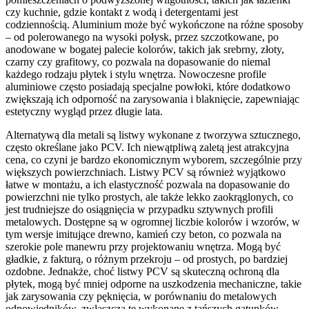
czy kuchnie, gdzie kontakt z wodą i detergentami jest
codziennością. Aluminium może być wykończone na różne sposoby
– od polerowanego na wysoki połysk, przez szczotkowane, po
anodowane w bogatej palecie kolorów, takich jak srebrny, złoty,
czarny czy grafitowy, co pozwala na dopasowanie do niemal
każdego rodzaju płytek i stylu wnętrza. Nowoczesne profile
aluminiowe często posiadają specjalne powłoki, które dodatkowo
zwiększają ich odporność na zarysowania i blaknięcie, zapewniając
estetyczny wygląd przez długie lata.
Alternatywą dla metali są listwy wykonane z tworzywa sztucznego,
często określane jako PCV. Ich niewątpliwą zaletą jest atrakcyjna
cena, co czyni je bardzo ekonomicznym wyborem, szczególnie przy
większych powierzchniach. Listwy PCV są również wyjątkowo
łatwe w montażu, a ich elastyczność pozwala na dopasowanie do
powierzchni nie tylko prostych, ale także lekko zaokrąglonych, co
jest trudniejsze do osiągnięcia w przypadku sztywnych profili
metalowych. Dostępne są w ogromnej liczbie kolorów i wzorów, w
tym wersje imitujące drewno, kamień czy beton, co pozwala na
szerokie pole manewru przy projektowaniu wnętrza. Mogą być
gładkie, z fakturą, o różnym przekroju – od prostych, po bardziej
ozdobne. Jednakże, choć listwy PCV są skuteczną ochroną dla
płytek, mogą być mniej odporne na uszkodzenia mechaniczne, takie
jak zarysowania czy pęknięcia, w porównaniu do metalowych
odpowiedników, zwłaszcza te wykonane z tańszych gatunków