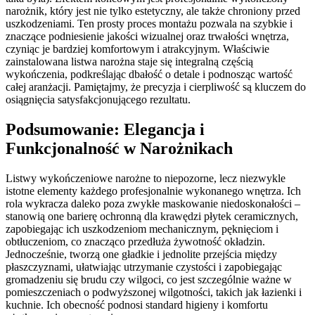
narożnik, który jest nie tylko estetyczny, ale także chroniony przed
uszkodzeniami. Ten prosty proces montażu pozwala na szybkie i
znaczące podniesienie jakości wizualnej oraz trwałości wnętrza,
czyniąc je bardziej komfortowym i atrakcyjnym. Właściwie
zainstalowana listwa narożna staje się integralną częścią
wykończenia, podkreślając dbałość o detale i podnosząc wartość
całej aranżacji. Pamiętajmy, że precyzja i cierpliwość są kluczem do
osiągnięcia satysfakcjonującego rezultatu.
Podsumowanie: Elegancja i
Funkcjonalność w Narożnikach
Listwy wykończeniowe narożne to niepozorne, lecz niezwykle
istotne elementy każdego profesjonalnie wykonanego wnętrza. Ich
rola wykracza daleko poza zwykłe maskowanie niedoskonałości –
stanowią one barierę ochronną dla krawędzi płytek ceramicznych,
zapobiegając ich uszkodzeniom mechanicznym, pęknięciom i
obtłuczeniom, co znacząco przedłuża żywotność okładzin.
Jednocześnie, tworzą one gładkie i jednolite przejścia między
płaszczyznami, ułatwiając utrzymanie czystości i zapobiegając
gromadzeniu się brudu czy wilgoci, co jest szczególnie ważne w
pomieszczeniach o podwyższonej wilgotności, takich jak łazienki i
kuchnie. Ich obecność podnosi standard higieny i komfortu