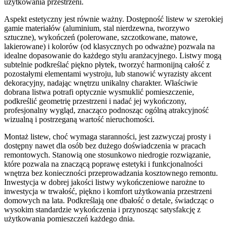
użytkowania przestrzeni.
Aspekt estetyczny jest równie ważny. Dostępność listew w szerokiej
gamie materiałów (aluminium, stal nierdzewna, tworzywo
sztuczne), wykończeń (polerowane, szczotkowane, matowe,
lakierowane) i kolorów (od klasycznych po odważne) pozwala na
idealne dopasowanie do każdego stylu aranżacyjnego. Listwy mogą
subtelnie podkreślać piękno płytek, tworzyć harmonijną całość z
pozostałymi elementami wystroju, lub stanowić wyrazisty akcent
dekoracyjny, nadając wnętrzu unikalny charakter. Właściwie
dobrana listwa potrafi optycznie wysmuklić pomieszczenie,
podkreślić geometrię przestrzeni i nadać jej wykończony,
profesjonalny wygląd, znacząco podnosząc ogólną atrakcyjność
wizualną i postrzeganą wartość nieruchomości.
Montaż listew, choć wymaga staranności, jest zazwyczaj prosty i
dostępny nawet dla osób bez dużego doświadczenia w pracach
remontowych. Stanowią one stosunkowo niedrogie rozwiązanie,
które pozwala na znaczącą poprawę estetyki i funkcjonalności
wnętrza bez konieczności przeprowadzania kosztownego remontu.
Inwestycja w dobrej jakości listwy wykończeniowe narożne to
inwestycja w trwałość, piękno i komfort użytkowania przestrzeni
domowych na lata. Podkreślają one dbałość o detale, świadcząc o
wysokim standardzie wykończenia i przynosząc satysfakcję z
użytkowania pomieszczeń każdego dnia.