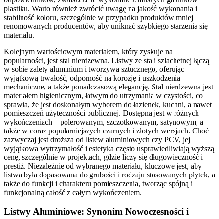
plastiku. Warto również zwrócić uwagę na jakość wykonania i
stabilność koloru, szczególnie w przypadku produktów mniej
renomowanych producentów, aby uniknąć szybkiego starzenia się
materiału.
Kolejnym wartościowym materiałem, który zyskuje na
popularności, jest stal nierdzewna. Listwy ze stali szlachetnej łączą
w sobie zalety aluminium i tworzywa sztucznego, oferując
wyjątkową trwałość, odporność na korozję i uszkodzenia
mechaniczne, a także ponadczasową elegancję. Stal nierdzewna jest
materiałem higienicznym, łatwym do utrzymania w czystości, co
sprawia, że jest doskonałym wyborem do łazienek, kuchni, a nawet
pomieszczeń użyteczności publicznej. Dostępna jest w różnych
wykończeniach – polerowanym, szczotkowanym, satynowym, a
także w coraz popularniejszych czarnych i złotych wersjach. Choć
zazwyczaj jest droższa od listew aluminiowych czy PCV, jej
wyjątkowa wytrzymałość i estetyka często usprawiedliwiają wyższą
cenę, szczególnie w projektach, gdzie liczy się długowieczność i
prestiż. Niezależnie od wybranego materiału, kluczowe jest, aby
listwa była dopasowana do grubości i rodzaju stosowanych płytek, a
także do funkcji i charakteru pomieszczenia, tworząc spójną i
funkcjonalną całość z całym wykończeniem.
Listwy Aluminiowe: Synonim Nowoczesności i