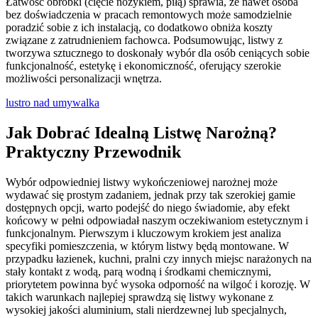
Łatwość obróbki (cięcie nożykiem, piłą) sprawia, że nawet osoba
bez doświadczenia w pracach remontowych może samodzielnie
poradzić sobie z ich instalacją, co dodatkowo obniża koszty
związane z zatrudnieniem fachowca. Podsumowując, listwy z
tworzywa sztucznego to doskonały wybór dla osób ceniących sobie
funkcjonalność, estetykę i ekonomiczność, oferujący szerokie
możliwości personalizacji wnętrza.
lustro nad umywalka
Jak Dobrać Idealną Listwę Narożną?
Praktyczny Przewodnik
Wybór odpowiedniej listwy wykończeniowej narożnej może
wydawać się prostym zadaniem, jednak przy tak szerokiej gamie
dostępnych opcji, warto podejść do niego świadomie, aby efekt
końcowy w pełni odpowiadał naszym oczekiwaniom estetycznym i
funkcjonalnym. Pierwszym i kluczowym krokiem jest analiza
specyfiki pomieszczenia, w którym listwy będą montowane. W
przypadku łazienek, kuchni, pralni czy innych miejsc narażonych na
stały kontakt z wodą, parą wodną i środkami chemicznymi,
priorytetem powinna być wysoka odporność na wilgoć i korozję. W
takich warunkach najlepiej sprawdzą się listwy wykonane z
wysokiej jakości aluminium, stali nierdzewnej lub specjalnych,