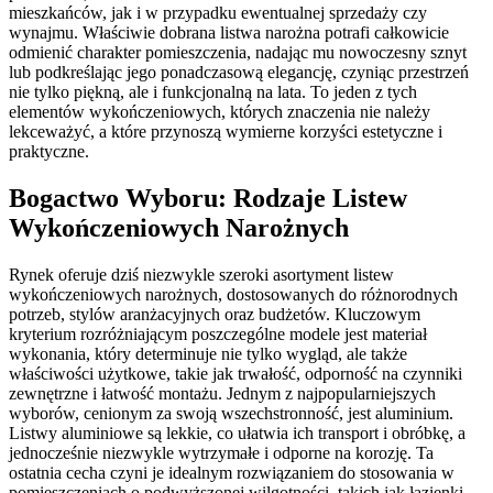
mieszkańców, jak i w przypadku ewentualnej sprzedaży czy
wynajmu. Właściwie dobrana listwa narożna potrafi całkowicie
odmienić charakter pomieszczenia, nadając mu nowoczesny sznyt
lub podkreślając jego ponadczasową elegancję, czyniąc przestrzeń
nie tylko piękną, ale i funkcjonalną na lata. To jeden z tych
elementów wykończeniowych, których znaczenia nie należy
lekceważyć, a które przynoszą wymierne korzyści estetyczne i
praktyczne.
Bogactwo Wyboru: Rodzaje Listew
Wykończeniowych Narożnych
Rynek oferuje dziś niezwykle szeroki asortyment listew
wykończeniowych narożnych, dostosowanych do różnorodnych
potrzeb, stylów aranżacyjnych oraz budżetów. Kluczowym
kryterium rozróżniającym poszczególne modele jest materiał
wykonania, który determinuje nie tylko wygląd, ale także
właściwości użytkowe, takie jak trwałość, odporność na czynniki
zewnętrzne i łatwość montażu. Jednym z najpopularniejszych
wyborów, cenionym za swoją wszechstronność, jest aluminium.
Listwy aluminiowe są lekkie, co ułatwia ich transport i obróbkę, a
jednocześnie niezwykle wytrzymałe i odporne na korozję. Ta
ostatnia cecha czyni je idealnym rozwiązaniem do stosowania w
pomieszczeniach o podwyższonej wilgotności, takich jak łazienki