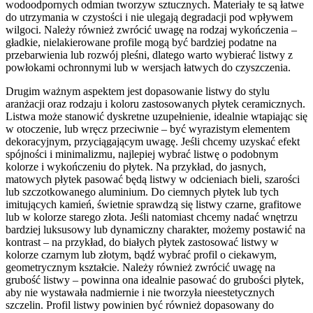
wodoodpornych odmian tworzyw sztucznych. Materiały te są łatwe
do utrzymania w czystości i nie ulegają degradacji pod wpływem
wilgoci. Należy również zwrócić uwagę na rodzaj wykończenia –
gładkie, nielakierowane profile mogą być bardziej podatne na
przebarwienia lub rozwój pleśni, dlatego warto wybierać listwy z
powłokami ochronnymi lub w wersjach łatwych do czyszczenia.
Drugim ważnym aspektem jest dopasowanie listwy do stylu
aranżacji oraz rodzaju i koloru zastosowanych płytek ceramicznych.
Listwa może stanowić dyskretne uzupełnienie, idealnie wtapiając się
w otoczenie, lub wręcz przeciwnie – być wyrazistym elementem
dekoracyjnym, przyciągającym uwagę. Jeśli chcemy uzyskać efekt
spójności i minimalizmu, najlepiej wybrać listwę o podobnym
kolorze i wykończeniu do płytek. Na przykład, do jasnych,
matowych płytek pasować będą listwy w odcieniach bieli, szarości
lub szczotkowanego aluminium. Do ciemnych płytek lub tych
imitujących kamień, świetnie sprawdzą się listwy czarne, grafitowe
lub w kolorze starego złota. Jeśli natomiast chcemy nadać wnętrzu
bardziej luksusowy lub dynamiczny charakter, możemy postawić na
kontrast – na przykład, do białych płytek zastosować listwy w
kolorze czarnym lub złotym, bądź wybrać profil o ciekawym,
geometrycznym kształcie. Należy również zwrócić uwagę na
grubość listwy – powinna ona idealnie pasować do grubości płytek,
aby nie wystawała nadmiernie i nie tworzyła nieestetycznych
szczelin. Profil listwy powinien być również dopasowany do