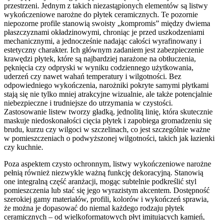
przestrzeni. Jednym z takich niezastąpionych elementów są listwy
wykończeniowe narożne do płytek ceramicznych. Te pozornie
niepozorne profile stanowią swoisty „kompromis” między dwiema
płaszczyznami okładzinowymi, chroniąc je przed uszkodzeniami
mechanicznymi, a jednocześnie nadając całości wyrafinowany i
estetyczny charakter. Ich głównym zadaniem jest zabezpieczenie
krawędzi płytek, które są najbardziej narażone na obtłuczenia,
pęknięcia czy odpryski w wyniku codziennego użytkowania,
uderzeń czy nawet wahań temperatury i wilgotności. Bez
odpowiedniego wykończenia, narożniki pokryte samymi płytkami
stają się nie tylko mniej atrakcyjne wizualnie, ale także potencjalnie
niebezpieczne i trudniejsze do utrzymania w czystości.
Zastosowanie listew tworzy gładką, jednolitą linię, która skutecznie
maskuje niedoskonałości cięcia płytek i zapobiega gromadzeniu się
brudu, kurzu czy wilgoci w szczelinach, co jest szczególnie ważne
w pomieszczeniach o podwyższonej wilgotności, takich jak łazienki
czy kuchnie.
Poza aspektem czysto ochronnym, listwy wykończeniowe narożne
pełnią również niezwykle ważną funkcję dekoracyjną. Stanowią
one integralną część aranżacji, mogąc subtelnie podkreślić styl
pomieszczenia lub stać się jego wyrazistym akcentem. Dostępność
szerokiej gamy materiałów, profili, kolorów i wykończeń sprawia,
że można je dopasować do niemal każdego rodzaju płytek
ceramicznych – od wielkoformatowych płyt imitujących kamień,