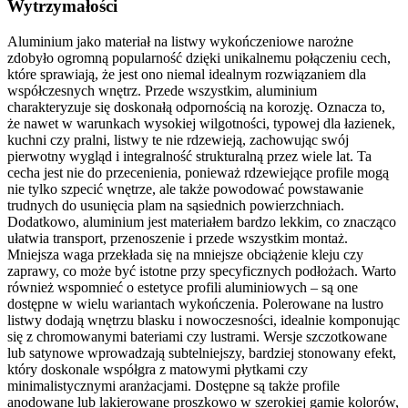
Wytrzymałości
Aluminium jako materiał na listwy wykończeniowe narożne
zdobyło ogromną popularność dzięki unikalnemu połączeniu cech,
które sprawiają, że jest ono niemal idealnym rozwiązaniem dla
współczesnych wnętrz. Przede wszystkim, aluminium
charakteryzuje się doskonałą odpornością na korozję. Oznacza to,
że nawet w warunkach wysokiej wilgotności, typowej dla łazienek,
kuchni czy pralni, listwy te nie rdzewieją, zachowując swój
pierwotny wygląd i integralność strukturalną przez wiele lat. Ta
cecha jest nie do przecenienia, ponieważ rdzewiejące profile mogą
nie tylko szpecić wnętrze, ale także powodować powstawanie
trudnych do usunięcia plam na sąsiednich powierzchniach.
Dodatkowo, aluminium jest materiałem bardzo lekkim, co znacząco
ułatwia transport, przenoszenie i przede wszystkim montaż.
Mniejsza waga przekłada się na mniejsze obciążenie kleju czy
zaprawy, co może być istotne przy specyficznych podłożach. Warto
również wspomnieć o estetyce profili aluminiowych – są one
dostępne w wielu wariantach wykończenia. Polerowane na lustro
listwy dodają wnętrzu blasku i nowoczesności, idealnie komponując
się z chromowanymi bateriami czy lustrami. Wersje szczotkowane
lub satynowe wprowadzają subtelniejszy, bardziej stonowany efekt,
który doskonale współgra z matowymi płytkami czy
minimalistycznymi aranżacjami. Dostępne są także profile
anodowane lub lakierowane proszkowo w szerokiej gamie kolorów,