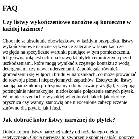
FAQ
Czy listwy wykończeniowe narożne są konieczne w
każdej łazience?
Choć nie są absolutnie obowiązkowe w każdym przypadku, listwy
wykończeniowe narożne są wysoce zalecane w łazienkach ze
względu na specyficzne warunki panujące w tym pomieszczeniu.
Ich główną rolą jest ochrona krawędzi płytek ceramicznych przed
uszkodzeniami, które mogą wynikać z częstego kontaktu z wodą,
detergentami czy nawet uderzeniami. Zapobiegają również
gromadzeniu się wilgoci i brudu w narożnikach, co może prowadzić
do rozwoju pleśni i nieprzyjemnych zapachów. Estetycznie, listwy
nadają narożnikom profesjonalny i dopracowany wygląd, zastępując
potencjalnie nieatrakcyjne, niedoskonałe połączenie samych płytek.
W pomieszczeniach o wysokiej wilgotności, takich jak okolice
prysznica czy wanny, stanowią one nieocenione zabezpieczenie
zarówno dla płytek, jak i fugi.
Jak dobrać kolor listwy narożnej do płytek?
Dobór koloru listwy narożnej zależy od pożądanego efektu
estetycznego. Opcja pierwsza to stworzenie spójnej całości poprzez