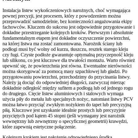
Instalacja listew wykończeniowych narożnych, choć wymagająca
pewnej precyzji, jest procesem, który z powodzeniem można
przeprowadzić samodzielnie, bez konieczności angażowania ekipy
fachowców. Kluczem do sukcesu jest odpowiednie przygotowanie i
dokładne przestrzeganie kolejnych kroków. Pierwszym i absolutnie
fundamentalnym etapem jest dokładne oczyszczenie powierzchni,
na której listwa ma zostać zamontowana. Narożnik ściany lub
podłogi musi być wolny od kurzu, tłuszczu, resztek starego kleju
czy fugi. Czyste podłoże gwarantuje optymalną przyczepność kleju
lub silikonu, co jest kluczowe dla trwałości montażu. Warto również
upewnić się, że powierzchnia jest równa. Ewentualne nierówności
można skorygować za pomocą masy szpachlowej lub gładzi. Po
przygotowaniu powierzchni, przechodzimy do przycinania listwy.
Należy ją dociąć do odpowiedniej długości, zazwyczaj mierząc
dokładnie odległość między sufitem a podłogą lub od jednego rogu
do drugiego. Cięcie listew aluminiowych i stalowych wymaga
użycia piły do metalu lub specjalnych nożyc, natomiast listwy PCV
można łatwo przyciąć zwykłym nożykiem do tapet lub precyzyjną
piłą. Kluczowe jest uzyskanie idealnie prostych lub precyzyjnie
przyciętych pod kątem 45 stopni (jeśli wymagany jest narożnik
wewnętrzny lub zewnętrzny o specyficznej geometrii) krawędzi,
które zapewnią estetyczne połączenie.
Kolejnym krokiem jest nałożenie odpowiedniego środka