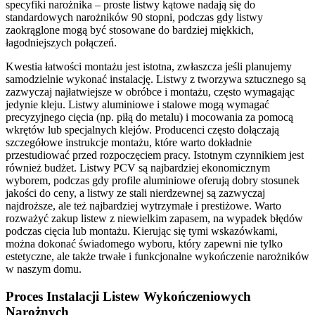
specyfiki narożnika – proste listwy kątowe nadają się do
standardowych narożników 90 stopni, podczas gdy listwy
zaokrąglone mogą być stosowane do bardziej miękkich,
łagodniejszych połączeń.
Kwestia łatwości montażu jest istotna, zwłaszcza jeśli planujemy
samodzielnie wykonać instalację. Listwy z tworzywa sztucznego są
zazwyczaj najłatwiejsze w obróbce i montażu, często wymagając
jedynie kleju. Listwy aluminiowe i stalowe mogą wymagać
precyzyjnego cięcia (np. piłą do metalu) i mocowania za pomocą
wkrętów lub specjalnych klejów. Producenci często dołączają
szczegółowe instrukcje montażu, które warto dokładnie
przestudiować przed rozpoczęciem pracy. Istotnym czynnikiem jest
również budżet. Listwy PCV są najbardziej ekonomicznym
wyborem, podczas gdy profile aluminiowe oferują dobry stosunek
jakości do ceny, a listwy ze stali nierdzewnej są zazwyczaj
najdroższe, ale też najbardziej wytrzymałe i prestiżowe. Warto
rozważyć zakup listew z niewielkim zapasem, na wypadek błędów
podczas cięcia lub montażu. Kierując się tymi wskazówkami,
można dokonać świadomego wyboru, który zapewni nie tylko
estetyczne, ale także trwałe i funkcjonalne wykończenie narożników
w naszym domu.
Proces Instalacji Listew Wykończeniowych
Narożnych