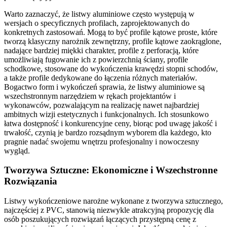
Warto zaznaczyć, że listwy aluminiowe często występują w
wersjach o specyficznych profilach, zaprojektowanych do
konkretnych zastosowań. Mogą to być profile kątowe proste, które
tworzą klasyczny narożnik zewnętrzny, profile kątowe zaokrąglone,
nadające bardziej miękki charakter, profile z perforacją, które
umożliwiają fugowanie ich z powierzchnią ściany, profile
schodkowe, stosowane do wykończenia krawędzi stopni schodów,
a także profile dedykowane do łączenia różnych materiałów.
Bogactwo form i wykończeń sprawia, że listwy aluminiowe są
wszechstronnym narzędziem w rękach projektantów i
wykonawców, pozwalającym na realizację nawet najbardziej
ambitnych wizji estetycznych i funkcjonalnych. Ich stosunkowo
łatwa dostępność i konkurencyjne ceny, biorąc pod uwagę jakość i
trwałość, czynią je bardzo rozsądnym wyborem dla każdego, kto
pragnie nadać swojemu wnętrzu profesjonalny i nowoczesny
wygląd.
Tworzywa Sztuczne: Ekonomiczne i Wszechstronne
Rozwiązania
Listwy wykończeniowe narożne wykonane z tworzywa sztucznego,
najczęściej z PVC, stanowią niezwykle atrakcyjną propozycję dla
osób poszukujących rozwiązań łączących przystępną cenę z