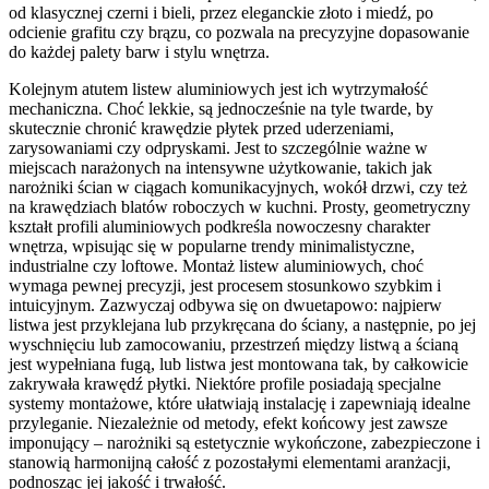
od klasycznej czerni i bieli, przez eleganckie złoto i miedź, po
odcienie grafitu czy brązu, co pozwala na precyzyjne dopasowanie
do każdej palety barw i stylu wnętrza.
Kolejnym atutem listew aluminiowych jest ich wytrzymałość
mechaniczna. Choć lekkie, są jednocześnie na tyle twarde, by
skutecznie chronić krawędzie płytek przed uderzeniami,
zarysowaniami czy odpryskami. Jest to szczególnie ważne w
miejscach narażonych na intensywne użytkowanie, takich jak
narożniki ścian w ciągach komunikacyjnych, wokół drzwi, czy też
na krawędziach blatów roboczych w kuchni. Prosty, geometryczny
kształt profili aluminiowych podkreśla nowoczesny charakter
wnętrza, wpisując się w popularne trendy minimalistyczne,
industrialne czy loftowe. Montaż listew aluminiowych, choć
wymaga pewnej precyzji, jest procesem stosunkowo szybkim i
intuicyjnym. Zazwyczaj odbywa się on dwuetapowo: najpierw
listwa jest przyklejana lub przykręcana do ściany, a następnie, po jej
wyschnięciu lub zamocowaniu, przestrzeń między listwą a ścianą
jest wypełniana fugą, lub listwa jest montowana tak, by całkowicie
zakrywała krawędź płytki. Niektóre profile posiadają specjalne
systemy montażowe, które ułatwiają instalację i zapewniają idealne
przyleganie. Niezależnie od metody, efekt końcowy jest zawsze
imponujący – narożniki są estetycznie wykończone, zabezpieczone i
stanowią harmonijną całość z pozostałymi elementami aranżacji,
podnosząc jej jakość i trwałość.