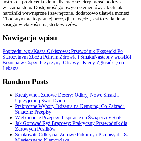
instrukcji producenta kleju i listew oraz cierpliwość podczas
wiązania kleju. Dostępność gotowych elementów, takich jak
narożniki wewnętrzne i zewnętrzne, dodatkowo ułatwia montaż.
Choć wymaga to pewnej precyzji i narzędzi, jest to zadanie w
zasięgu większości majsterkowiczów.
Nawigacja wpisu
Poprzedni wpis
Kasza Orkiszowa: Przewodnik Ekspercki Po
Starożytnym Zbożu Pełnym Zdrowia i Smaku
Następny wpis
Ból
Brzucha w Ciąży: Przyczyny, Objawy i Kiedy Zgłosić się do
Lekarza
Random Posts
Kreatywne i Zdrowe Desery: Odkryj Nowe Smaki i
Uprzyjemnij Swój Dzień
Praktyczne Wybory Jedzenia na Kemping: Co Zabrać i
Smaczne Przepisy
Wielkanocne Przepisy: Inspiracje na Świąteczny Stół
Jak Gotować Ryż Brązowy: Praktyczny Przewodnik dla
Zdrowych Posiłków
Smakowite Odkrycia: Zdrowe Pokarmy i Przepisy dla 8-
Miesięcznego Niemowlaka