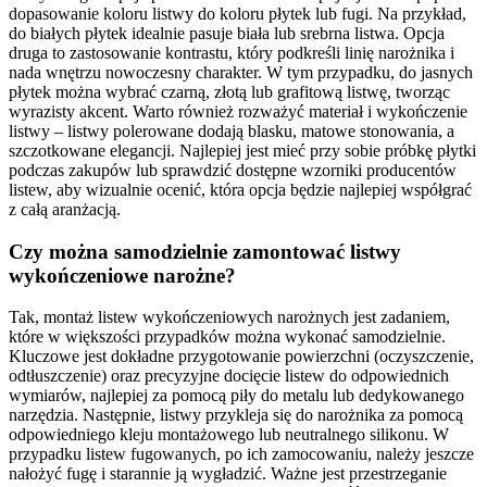
dopasowanie koloru listwy do koloru płytek lub fugi. Na przykład,
do białych płytek idealnie pasuje biała lub srebrna listwa. Opcja
druga to zastosowanie kontrastu, który podkreśli linię narożnika i
nada wnętrzu nowoczesny charakter. W tym przypadku, do jasnych
płytek można wybrać czarną, złotą lub grafitową listwę, tworząc
wyrazisty akcent. Warto również rozważyć materiał i wykończenie
listwy – listwy polerowane dodają blasku, matowe stonowania, a
szczotkowane elegancji. Najlepiej jest mieć przy sobie próbkę płytki
podczas zakupów lub sprawdzić dostępne wzorniki producentów
listew, aby wizualnie ocenić, która opcja będzie najlepiej współgrać
z całą aranżacją.
Czy można samodzielnie zamontować listwy
wykończeniowe narożne?
Tak, montaż listew wykończeniowych narożnych jest zadaniem,
które w większości przypadków można wykonać samodzielnie.
Kluczowe jest dokładne przygotowanie powierzchni (oczyszczenie,
odtłuszczenie) oraz precyzyjne docięcie listew do odpowiednich
wymiarów, najlepiej za pomocą piły do metalu lub dedykowanego
narzędzia. Następnie, listwy przykleja się do narożnika za pomocą
odpowiedniego kleju montażowego lub neutralnego silikonu. W
przypadku listew fugowanych, po ich zamocowaniu, należy jeszcze
nałożyć fugę i starannie ją wygładzić. Ważne jest przestrzeganie