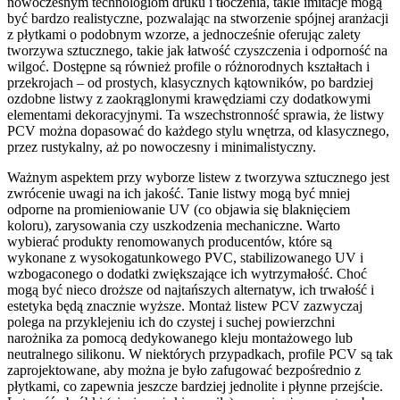
nowoczesnym technologiom druku i tłoczenia, takie imitacje mogą
być bardzo realistyczne, pozwalając na stworzenie spójnej aranżacji
z płytkami o podobnym wzorze, a jednocześnie oferując zalety
tworzywa sztucznego, takie jak łatwość czyszczenia i odporność na
wilgoć. Dostępne są również profile o różnorodnych kształtach i
przekrojach – od prostych, klasycznych kątowników, po bardziej
ozdobne listwy z zaokrąglonymi krawędziami czy dodatkowymi
elementami dekoracyjnymi. Ta wszechstronność sprawia, że listwy
PCV można dopasować do każdego stylu wnętrza, od klasycznego,
przez rustykalny, aż po nowoczesny i minimalistyczny.
Ważnym aspektem przy wyborze listew z tworzywa sztucznego jest
zwrócenie uwagi na ich jakość. Tanie listwy mogą być mniej
odporne na promieniowanie UV (co objawia się blaknięciem
koloru), zarysowania czy uszkodzenia mechaniczne. Warto
wybierać produkty renomowanych producentów, które są
wykonane z wysokogatunkowego PVC, stabilizowanego UV i
wzbogaconego o dodatki zwiększające ich wytrzymałość. Choć
mogą być nieco droższe od najtańszych alternatyw, ich trwałość i
estetyka będą znacznie wyższe. Montaż listew PCV zazwyczaj
polega na przyklejeniu ich do czystej i suchej powierzchni
narożnika za pomocą dedykowanego kleju montażowego lub
neutralnego silikonu. W niektórych przypadkach, profile PCV są tak
zaprojektowane, aby można je było zafugować bezpośrednio z
płytkami, co zapewnia jeszcze bardziej jednolite i płynne przejście.