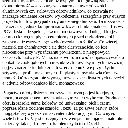
szerokimi możliwościami aranżacyjnymi. Ich główną zaletą jest
ekonomiczność – są zazwyczaj znacznie tańsze od swoich
aluminiowych czy stalowych odpowiedników, co pozwala na
znaczące obniżenie kosztów wykończenia, szczególnie przy dużych
projektach lub w przypadku ograniczonego budżetu. Ta niższa cena
nie oznacza jednak kompromisu w kwestii funkcjonalności. Listwy
PCV doskonale spełniają swoje podstawowe zadanie, jakim jest
ochrona krawędzi płytek ceramicznych przed uszkodzeniami i
zapewnienie estetycznego wykończenia narożników. Co więcej,
materiał ten charakteryzuje się dużą elastycznością, co jest
nieocenione przy wykańczaniu powierzchni o nietypowych
kształtach. Listwy PCV można łatwo formować i dopasowywać do
delikatnie zaokrąglonych narożników, łuków czy innych krzywizn,
co jest znacznie trudniejsze lub wręcz niemożliwe przy użyciu
sztywnych profili metalowych. Ta plastyczność ułatwia również
montaż, który często nie wymaga użycia specjalistycznych narzędzi,
a jedynie odpowiedniego kleju montażowego.
Bogactwo oferty listew z tworzywa sztucznego jest kolejnym,
mocnym argumentem przemawiającym za ich wyborem. Producenci
oferują szeroką gamę kolorów, od uniwersalnej bieli i czerni,
poprzez różne odcienie szarości i beżu, aż po żywe barwy, które
mogą stać się wyrazistym akcentem dekoracyjnym. Co więcej,
wiele listew PCV jest dostępnych w wersjach imitujących naturalne
materiały, takie jak drewno, kamień czy beton. Dzięki