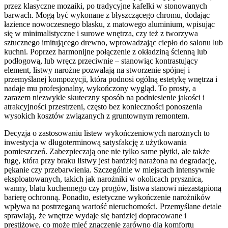
przez klasyczne mozaiki, po tradycyjne kafelki w stonowanych
barwach. Mogą być wykonane z błyszczącego chromu, dodając
łazience nowoczesnego blasku, z matowego aluminium, wpisując
się w minimalistyczne i surowe wnętrza, czy też z tworzywa
sztucznego imitującego drewno, wprowadzając ciepło do salonu lub
kuchni. Poprzez harmonijne połączenie z okładziną ścienną lub
podłogową, lub wręcz przeciwnie – stanowiąc kontrastujący
element, listwy narożne pozwalają na stworzenie spójnej i
przemyślanej kompozycji, która podnosi ogólną estetykę wnętrza i
nadaje mu profesjonalny, wykończony wygląd. To prosty, a
zarazem niezwykle skuteczny sposób na podniesienie jakości i
atrakcyjności przestrzeni, często bez konieczności ponoszenia
wysokich kosztów związanych z gruntownym remontem.
Decyzja o zastosowaniu listew wykończeniowych narożnych to
inwestycja w długoterminową satysfakcję z użytkowania
pomieszczeń. Zabezpieczają one nie tylko same płytki, ale także
fugę, która przy braku listwy jest bardziej narażona na degradację,
pękanie czy przebarwienia. Szczególnie w miejscach intensywnie
eksploatowanych, takich jak narożniki w okolicach prysznica,
wanny, blatu kuchennego czy progów, listwa stanowi niezastąpioną
barierę ochronną. Ponadto, estetyczne wykończenie narożników
wpływa na postrzeganą wartość nieruchomości. Przemyślane detale
sprawiają, że wnętrze wydaje się bardziej dopracowane i
prestiżowe, co może mieć znaczenie zarówno dla komfortu