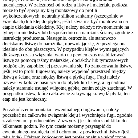
mocującego. W zależności od rodzaju listwy i materiału podłoża,
może to być specjalny klej montażowy do profili
wykończeniowych, neutralny silikon sanitarny (szczególnie w
łazienkach) lub klej do płytek, jeśli listwa ma być montowana na
etapie układania okładziny. Klej należy nałożyć równomiernie na
tylnej stronie listwy lub bezpośrednio na narożnik ściany, zgodnie z
instrukcją producenta. Następnie, ostrożnie, ale stanowczo
dociskamy listwę do narożnika, upewniając się, że przylega ona
idealnie do obu płaszczyzn. W przypadku klejów wymagających
dłuższego czasu wiązania, warto na pewien czas ustabilizować
listwę za pomocą taśmy malarskiej, docisków lub tymczasowych
podpór, aby zapobiec jej przesuwaniu się. Po zamocowaniu listwy,
jeśli jest to profil fugowany, należy wypełnić przestrzeń między
listwą a ścianą oraz między listwą a płytką fugą. Fugi należy
używać w kolorze pasującym do płytek lub listwy, a jej nadmiar
należy starannie usunąć wilgotną gąbką, zanim zdąży zaschnąć. W
przypadku listew, które całkowicie zakrywają krawędź płytki, ten
etap nie jest konieczny.
Po zakończeniu montażu i ewentualnego fugowania, należy
poczekać na całkowite związanie kleju i wyschnięcie fugi, zgodnie
z zaleceniami producentów. Zazwyczaj jest to okres od kilku do
kilkunastu godzin. Po tym czasie możemy przystąpić do
ewentualnego usunięcia folii ochronnej z powierzchni listwy (jeśli
taka była). Efektem końcowym jest profesjonalnie wykończony