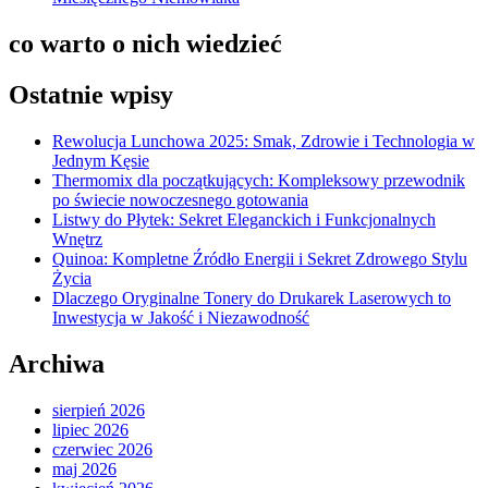
co warto o nich wiedzieć
Ostatnie wpisy
Rewolucja Lunchowa 2025: Smak, Zdrowie i Technologia w
Jednym Kęsie
Thermomix dla początkujących: Kompleksowy przewodnik
po świecie nowoczesnego gotowania
Listwy do Płytek: Sekret Eleganckich i Funkcjonalnych
Wnętrz
Quinoa: Kompletne Źródło Energii i Sekret Zdrowego Stylu
Życia
Dlaczego Oryginalne Tonery do Drukarek Laserowych to
Inwestycja w Jakość i Niezawodność
Archiwa
sierpień 2026
lipiec 2026
czerwiec 2026
maj 2026