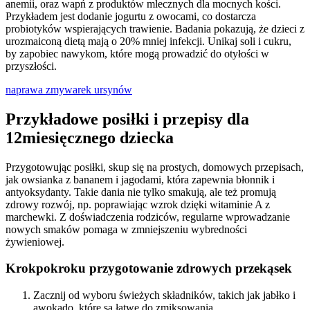
anemii, oraz wapń z produktów mlecznych dla mocnych kości.
Przykładem jest dodanie jogurtu z owocami, co dostarcza
probiotyków wspierających trawienie. Badania pokazują, że dzieci z
urozmaiconą dietą mają o 20% mniej infekcji. Unikaj soli i cukru,
by zapobiec nawykom, które mogą prowadzić do otyłości w
przyszłości.
naprawa zmywarek ursynów
Przykładowe posiłki i przepisy dla
12miesięcznego dziecka
Przygotowując posiłki, skup się na prostych, domowych przepisach,
jak owsianka z bananem i jagodami, która zapewnia błonnik i
antyoksydanty. Takie dania nie tylko smakują, ale też promują
zdrowy rozwój, np. poprawiając wzrok dzięki witaminie A z
marchewki. Z doświadczenia rodziców, regularne wprowadzanie
nowych smaków pomaga w zmniejszeniu wybredności
żywieniowej.
Krokpokroku przygotowanie zdrowych przekąsek
Zacznij od wyboru świeżych składników, takich jak jabłko i
awokado, które są łatwe do zmiksowania.