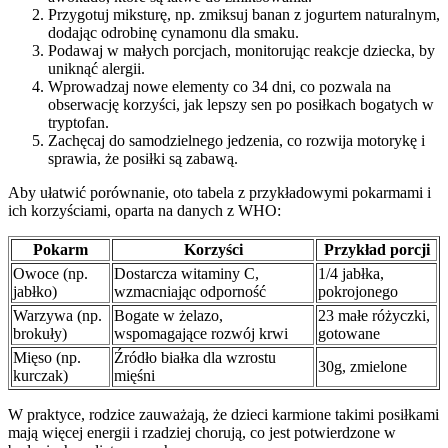
Przygotuj miksturę, np. zmiksuj banan z jogurtem naturalnym,
dodając odrobinę cynamonu dla smaku.
Podawaj w małych porcjach, monitorując reakcje dziecka, by
uniknąć alergii.
Wprowadzaj nowe elementy co 34 dni, co pozwala na
obserwację korzyści, jak lepszy sen po posiłkach bogatych w
tryptofan.
Zachęcaj do samodzielnego jedzenia, co rozwija motorykę i
sprawia, że posiłki są zabawą.
Aby ułatwić porównanie, oto tabela z przykładowymi pokarmami i
ich korzyściami, oparta na danych z WHO:
Pokarm
Korzyści
Przykład porcji
Owoce (np.
Dostarcza witaminy C,
1/4 jabłka,
jabłko)
wzmacniając odporność
pokrojonego
Warzywa (np.
Bogate w żelazo,
23 małe różyczki,
brokuły)
wspomagające rozwój krwi
gotowane
Mięso (np.
Źródło białka dla wzrostu
30g, zmielone
kurczak)
mięśni
W praktyce, rodzice zauważają, że dzieci karmione takimi posiłkami
mają więcej energii i rzadziej chorują, co jest potwierdzone w