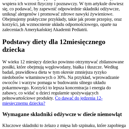
wspiera ich wzrost fizyczny i poznawczy. W tym artykule dowiesz
się, co podawać, by zapewnić odpowiednie składniki odżywcze,
uniknąć alergenów i promować zdrowe nawyki żywieniowe.
Obejmujemy praktyczne przykłady, takie jak proste przepisy, oraz
korzyści, jak wzmocnienie układu odpornościowego, oparte na
zaleceniach Amerykańskiej Akademii Pediatrii.
Podstawy diety dla 12miesięcznego
dziecka
W wieku 12 miesięcy dziecko powinno otrzymywać zbilansowane
posiłki, które obejmują węglowodany, białka i tłuszcze. Według
badań, prawidłowa dieta w tym okresie zmniejsza ryzyko
niedoborów witaminowych o 30%. Na przykład, wprowadzanie
owoców i warzyw pomaga w budowaniu silnego układu
pokarmowego. Korzyści to lepsza koncentracja i energia do
zabawy, co widać u dzieci regularnie spożywających
pełnowartościowe produkty.
Co dawać do jedzenia 12-
miesięcznemu dziecku?
Wymagane składniki odżywcze w diecie niemowląt
Kluczowe składniki to żelazo z mięsa lub szpinaku, które zapobiega