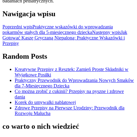
badaniach pediatrycznych.
Nawigacja wpisu
Poprzedni wpis
Praktyczne wskazówki do wprowadzania
pokarmów stałych dla 5-miesięcznego dziecka
Następny wpis
Jak
Gotować Kaszę Gryczaną Niepaloną: Praktyczne Wskazówki i
Przepisy
Random Posts
Kreatywne Przepisy z Resztek: Zamień Proste Składniki w
Wyjątkowe Posiłki
Praktyczny Przewodnik do Wprowadzania Nowych Smaków
dla 7-Miesięcznego Dziecka
Co można zrobić z cukinii? Przepisy na pyszne i zdrowe
dania
Korek do umywalki nablatowej
Zdrowe Przepisy na Pierwsze Urodziny: Przewodnik dla
Rozwoju Malucha
co warto o nich wiedzieć