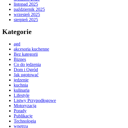
listopad 2025
październik 2025
wrzesień 2025
sierpień 2025
Kategorie
agd
akcesoria kuchenne
Bez kategorii
Biznes
Co do jedzenia
Dom i Ogród
Jak ugotować
jedzenie
kuchnia
kulinaria
Lifestyle
Listwy Przypodłogowe
Motoryzacja
Porady
Publikacje
Technologia
wnętrza