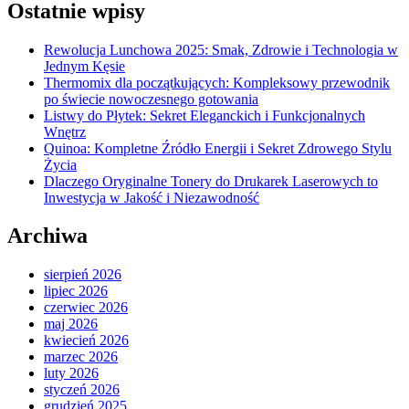
Ostatnie wpisy
Rewolucja Lunchowa 2025: Smak, Zdrowie i Technologia w
Jednym Kęsie
Thermomix dla początkujących: Kompleksowy przewodnik
po świecie nowoczesnego gotowania
Listwy do Płytek: Sekret Eleganckich i Funkcjonalnych
Wnętrz
Quinoa: Kompletne Źródło Energii i Sekret Zdrowego Stylu
Życia
Dlaczego Oryginalne Tonery do Drukarek Laserowych to
Inwestycja w Jakość i Niezawodność
Archiwa
sierpień 2026
lipiec 2026
czerwiec 2026
maj 2026
kwiecień 2026
marzec 2026
luty 2026
styczeń 2026
grudzień 2025