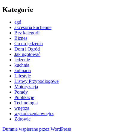
Kategorie
agd
akcesoria kuchenne
Bez kategorii
Biznes
Co do jedzenia
Dom i Ogród
Jak ugotować
jedzenie
kuchnia
kulinaria
Lifestyle
Listwy Przypodłogowe
Motoryzacja
Porady
Publikacje
Technologia
wnętrza
wykończenia wnętrz
Zdrowie
Dumnie wspierane przez WordPress