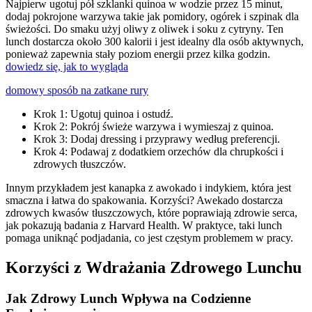
Najpierw ugotuj pół szklanki quinoa w wodzie przez 15 minut,
dodaj pokrojone warzywa takie jak pomidory, ogórek i szpinak dla
świeżości. Do smaku użyj oliwy z oliwek i soku z cytryny. Ten
lunch dostarcza około 300 kalorii i jest idealny dla osób aktywnych,
ponieważ zapewnia stały poziom energii przez kilka godzin.
dowiedz się, jak to wygląda
domowy sposób na zatkane rury
Krok 1: Ugotuj quinoa i ostudź.
Krok 2: Pokrój świeże warzywa i wymieszaj z quinoa.
Krok 3: Dodaj dressing i przyprawy według preferencji.
Krok 4: Podawaj z dodatkiem orzechów dla chrupkości i
zdrowych tłuszczów.
Innym przykładem jest kanapka z awokado i indykiem, która jest
smaczna i łatwa do spakowania. Korzyści? Awekado dostarcza
zdrowych kwasów tłuszczowych, które poprawiają zdrowie serca,
jak pokazują badania z Harvard Health. W praktyce, taki lunch
pomaga uniknąć podjadania, co jest częstym problemem w pracy.
Korzyści z Wdrażania Zdrowego Lunchu
Jak Zdrowy Lunch Wpływa na Codzienne