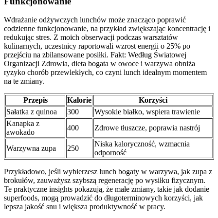
Funkcjonowanie
Wdrażanie odżywczych lunchów może znacząco poprawić
codzienne funkcjonowanie, na przykład zwiększając koncentrację i
redukując stres. Z moich obserwacji podczas warsztatów
kulinarnych, uczestnicy raportowali wzrost energii o 25% po
przejściu na zbilansowane posiłki. Fakt: Według Światowej
Organizacji Zdrowia, dieta bogata w owoce i warzywa obniża
ryzyko chorób przewlekłych, co czyni lunch idealnym momentem
na te zmiany.
Przepis
Kalorie
Korzyści
Sałatka z quinoa
300
Wysokie białko, wspiera trawienie
Kanapka z
400
Zdrowe tłuszcze, poprawia nastrój
awokado
Niska kaloryczność, wzmacnia
Warzywna zupa
250
odporność
Przykładowo, jeśli wybierzesz lunch bogaty w warzywa, jak zupa z
brokułów, zauważysz szybszą regenerację po wysiłku fizycznym.
Te praktyczne insights pokazują, że małe zmiany, takie jak dodanie
superfoods, mogą prowadzić do długoterminowych korzyści, jak
lepsza jakość snu i większa produktywność w pracy.