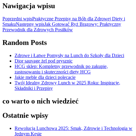
Nawigacja wpisu
Poprzedni wpis
Praktyczne Przepisy na Bób dla Zdrowej Diety i
Smaku
Następny wpis
Jak Gotować Ryż Brązowy: Praktyczny
Przewodnik dla Zdrowych Posiłków
Random Posts
Zdrowe i Łatwe Pomysły na Lunch do Szkoły dla Dzieci
Dior sauvage żel pod prysznic
HCG sklep: Kompletny przewodnik po zakupie,
zastosowaniu i skuteczności diety HCG
Jakie meble dla dzieci polecacie
Twój Idealny Zdrowy Lunch w 2025 Roku: Inspiracje,
Składniki i Przepisy
co warto o nich wiedzieć
Ostatnie wpisy
Rewolucja Lunchowa 2025: Smak, Zdrowie i Technologia w
Jednym Kęsie