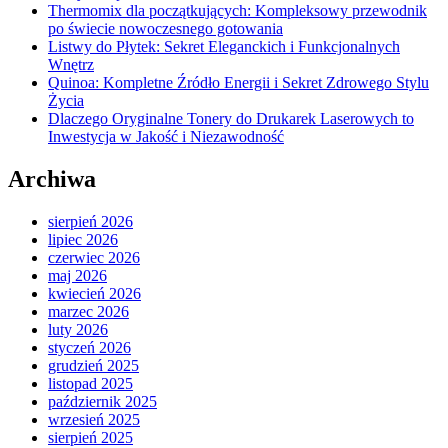
Thermomix dla początkujących: Kompleksowy przewodnik
po świecie nowoczesnego gotowania
Listwy do Płytek: Sekret Eleganckich i Funkcjonalnych
Wnętrz
Quinoa: Kompletne Źródło Energii i Sekret Zdrowego Stylu
Życia
Dlaczego Oryginalne Tonery do Drukarek Laserowych to
Inwestycja w Jakość i Niezawodność
Archiwa
sierpień 2026
lipiec 2026
czerwiec 2026
maj 2026
kwiecień 2026
marzec 2026
luty 2026
styczeń 2026
grudzień 2025
listopad 2025
październik 2025
wrzesień 2025
sierpień 2025