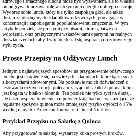
zdrowego i smacznego lunchu może być wyzwaniem, ale to właśnie
on odgrywa kluczową rolę w utrzymaniu energii i dobrego nastroju.
Wyobraź sobie lunch, który nie tylko zaspokaja głód, ale także
dostarcza niezbędnych składników odżywczych, pomagając w
koncentracji i zapobieganiu popołudniowemu zmęczeniu. W tym
artykule podzielę się prostymi przepisami, które są łatwe do
wdrożenia, oraz praktycznymi wskazówkami opartymi na realnych
doświadczeniach, aby Twój lunch stał się inspiracją do zdrowszego
stylu życia.
Proste Przepisy na Odżywczy Lunch
Jednym z najłatwiejszych sposobów na przygotowanie odżywczego
lunchu jest skupienie się na świeżych składnikach, które łączą smak
z korzyściami zdrowotnymi. Na podstawie moich doświadczeń z
testowania różnych opcji, polecam zacząć od sałatki z quinoa, która
jest bogata w białko i błonnik. Ten posiłek nie tylko syci na dłużej,
ale także wspiera trawienie, co potwierdzają badania wskazujące, że
regularne spożycie quinoa może zmniejszyć ryzyko otyłości o 15%
według danych z American Journal of Clinical Nutrition.
Przykład Przepisu na Sałatkę z Quinoa
Aby przygotować tę sałatkę, wystarczy kilka prostych kroków.