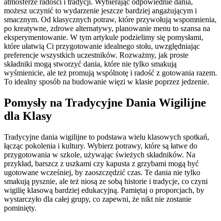
atmosferze radości i tradycji. Wybierając odpowiednie dania,
możesz uczynić to wydarzenie jeszcze bardziej angażującym i
smacznym. Od klasycznych potraw, które przywołują wspomnienia,
po kreatywne, zdrowe alternatywy, planowanie menu to szansa na
eksperymentowanie. W tym artykule podzielimy się pomysłami,
które ułatwią Ci przygotowanie idealnego stołu, uwzględniając
preferencje wszystkich uczestników. Rozważmy, jak proste
składniki mogą stworzyć dania, które nie tylko smakują
wyśmienicie, ale też promują wspólnotę i radość z gotowania razem.
To idealny sposób na budowanie więzi w klasie poprzez jedzenie.
Pomysły na Tradycyjne Dania Wigilijne
dla Klasy
Tradycyjne dania wigilijne to podstawa wielu klasowych spotkań,
łącząc pokolenia i kultury. Wybierz potrawy, które są łatwe do
przygotowania w szkole, używając świeżych składników. Na
przykład, barszcz z uszkami czy kapusta z grzybami mogą być
ugotowane wcześniej, by zaoszczędzić czas. Te dania nie tylko
smakują pysznie, ale też niosą ze sobą historie i tradycje, co czyni
wigilię klasową bardziej edukacyjną. Pamiętaj o proporcjach, by
wystarczyło dla całej grupy, co zapewni, że nikt nie zostanie
pominięty.