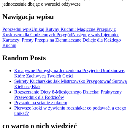
jednocześnie dbając o wartości odżywcze.
Nawigacja wpisu
Poprzedni wpis
Unikaj Rutyny Kuchni: Magiczne Przepisy z
Kuskusem dla Codziennych Przygód
Następny wpis
Tajemnice
Kartaczy: Prosty Przepis na Ziemniaczane Delicje dla Każdego
Kuchni
Random Posts
Kreatywne Pomysły na Jedzenie na Przyjęcie Urodzinowe,
Które Zachwycą Twoich Gości
Sekrety Kucharskie: Jak Mistrzowsko Przygotować Surową
Kiełbasę Białą
Rozszerzanie Diety 8-Miesięcznego Dziecka: Praktyczny
Przewodnik dla Rodziców
Prysznic na ścianie z oknem
Pierwsze kroki w żywieniu roczniaka: co podawać, a czego
unikać?
co warto o nich wiedzieć