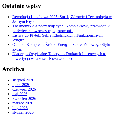
Ostatnie wpisy
Rewolucja Lunchowa 2025: Smak, Zdrowie i Technologia w
Jednym Kęsie
Thermomix dla początkujących: Kompleksowy przewodnik
po świecie nowoczesnego gotowania
Listwy do Płytek: Sekret Eleganckich i Funkcjonalnych
Wnętrz
Quinoa: Kompletne Źródło Energii i Sekret Zdrowego Stylu
Życia
Dlaczego Oryginalne Tonery do Drukarek Laserowych to
Inwestycja w Jakość i Niezawodność
Archiwa
sierpień 2026
lipiec 2026
czerwiec 2026
maj 2026
kwiecień 2026
marzec 2026
luty 2026
styczeń 2026