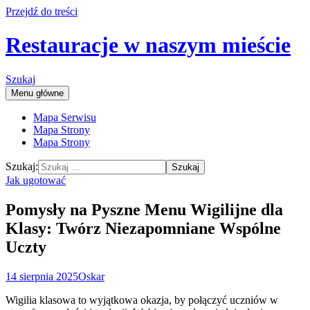
Przejdź do treści
Restauracje w naszym mieście
Szukaj
Menu główne
Mapa Serwisu
Mapa Strony
Mapa Strony
Szukaj:
Jak ugotować
Pomysły na Pyszne Menu Wigilijne dla
Klasy: Twórz Niezapomniane Wspólne
Uczty
14 sierpnia 2025
Oskar
Wigilia klasowa to wyjątkowa okazja, by połączyć uczniów w