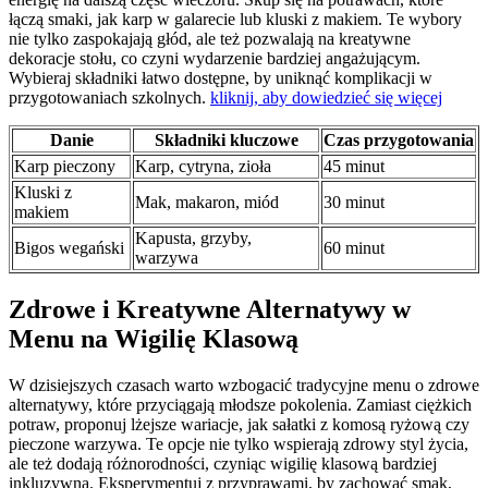
łączą smaki, jak karp w galarecie lub kluski z makiem. Te wybory
nie tylko zaspokajają głód, ale też pozwalają na kreatywne
dekoracje stołu, co czyni wydarzenie bardziej angażującym.
Wybieraj składniki łatwo dostępne, by uniknąć komplikacji w
przygotowaniach szkolnych.
kliknij, aby dowiedzieć się więcej
Danie
Składniki kluczowe
Czas przygotowania
Karp pieczony
Karp, cytryna, zioła
45 minut
Kluski z
Mak, makaron, miód
30 minut
makiem
Kapusta, grzyby,
Bigos wegański
60 minut
warzywa
Zdrowe i Kreatywne Alternatywy w
Menu na Wigilię Klasową
W dzisiejszych czasach warto wzbogacić tradycyjne menu o zdrowe
alternatywy, które przyciągają młodsze pokolenia. Zamiast ciężkich
potraw, proponuj lżejsze wariacje, jak sałatki z komosą ryżową czy
pieczone warzywa. Te opcje nie tylko wspierają zdrowy styl życia,
ale też dodają różnorodności, czyniąc wigilię klasową bardziej
inkluzywną. Eksperymentuj z przyprawami, by zachować smak,