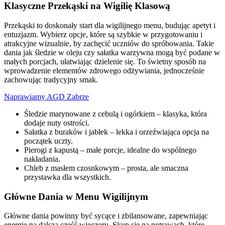
Klasyczne Przekąski na Wigilię Klasową
Przekąski to doskonały start dla wigilijnego menu, budując apetyt i
entuzjazm. Wybierz opcje, które są szybkie w przygotowaniu i
atrakcyjne wizualnie, by zachęcić uczniów do spróbowania. Takie
dania jak śledzie w oleju czy sałatka warzywna mogą być podane w
małych porcjach, ułatwiając dzielenie się. To świetny sposób na
wprowadzenie elementów zdrowego odżywiania, jednocześnie
zachowując tradycyjny smak.
Naprawiamy AGD Zabrze
Śledzie marynowane z cebulą i ogórkiem – klasyka, która
dodaje nuty ostrości.
Sałatka z buraków i jabłek – lekka i orzeźwiająca opcja na
początek uczty.
Pierogi z kapustą – małe porcje, idealne do wspólnego
nakładania.
Chleb z masłem czosnkowym – prosta, ale smaczna
przystawka dla wszystkich.
Główne Dania w Menu Wigilijnym
Główne dania powinny być sycące i zbilansowane, zapewniając
energię na dalszą część wieczoru. Skup się na potrawach, które