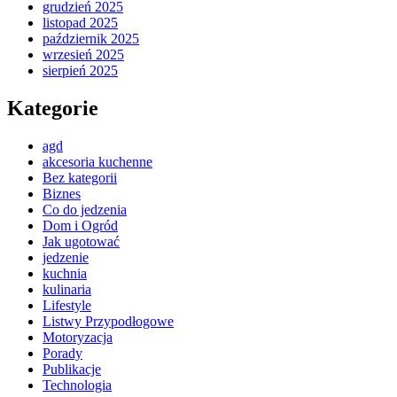
grudzień 2025
listopad 2025
październik 2025
wrzesień 2025
sierpień 2025
Kategorie
agd
akcesoria kuchenne
Bez kategorii
Biznes
Co do jedzenia
Dom i Ogród
Jak ugotować
jedzenie
kuchnia
kulinaria
Lifestyle
Listwy Przypodłogowe
Motoryzacja
Porady
Publikacje
Technologia