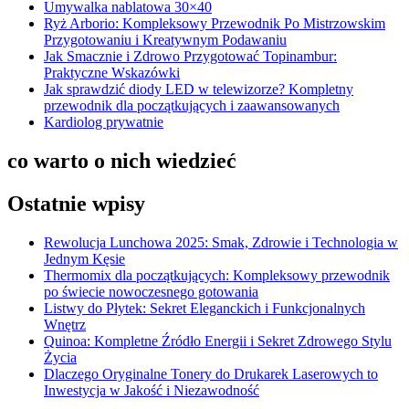
Umywalka nablatowa 30×40
Ryż Arborio: Kompleksowy Przewodnik Po Mistrzowskim
Przygotowaniu i Kreatywnym Podawaniu
Jak Smacznie i Zdrowo Przygotować Topinambur:
Praktyczne Wskazówki
Jak sprawdzić diody LED w telewizorze? Kompletny
przewodnik dla początkujących i zaawansowanych
Kardiolog prywatnie
co warto o nich wiedzieć
Ostatnie wpisy
Rewolucja Lunchowa 2025: Smak, Zdrowie i Technologia w
Jednym Kęsie
Thermomix dla początkujących: Kompleksowy przewodnik
po świecie nowoczesnego gotowania
Listwy do Płytek: Sekret Eleganckich i Funkcjonalnych
Wnętrz
Quinoa: Kompletne Źródło Energii i Sekret Zdrowego Stylu
Życia
Dlaczego Oryginalne Tonery do Drukarek Laserowych to
Inwestycja w Jakość i Niezawodność