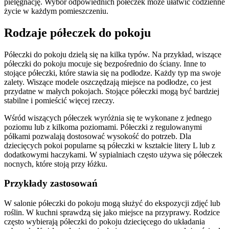
pielęgnację. Wybór odpowiednich półeczek może ułatwić codzienne
życie w każdym pomieszczeniu.
Rodzaje półeczek do pokoju
Półeczki do pokoju dzielą się na kilka typów. Na przykład, wiszące
półeczki do pokoju mocuje się bezpośrednio do ściany. Inne to
stojące półeczki, które stawia się na podłodze. Każdy typ ma swoje
zalety. Wiszące modele oszczędzają miejsce na podłodze, co jest
przydatne w małych pokojach. Stojące półeczki mogą być bardziej
stabilne i pomieścić więcej rzeczy.
Wśród wiszących półeczek wyróżnia się te wykonane z jednego
poziomu lub z kilkoma poziomami. Półeczki z regulowanymi
półkami pozwalają dostosować wysokość do potrzeb. Dla
dziecięcych pokoi popularne są półeczki w kształcie litery L lub z
dodatkowymi haczykami. W sypialniach często używa się półeczek
nocnych, które stoją przy łóżku.
Przykłady zastosowań
W salonie półeczki do pokoju mogą służyć do ekspozycji zdjęć lub
roślin. W kuchni sprawdzą się jako miejsce na przyprawy. Rodzice
często wybierają półeczki do pokoju dziecięcego do układania