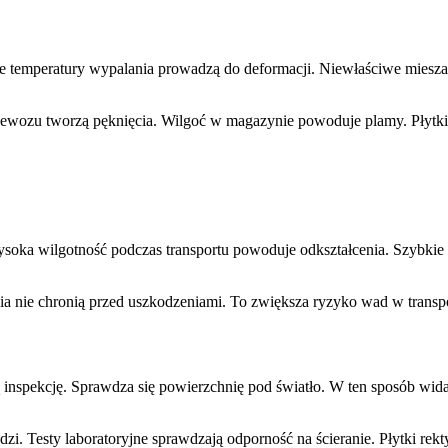
Złe temperatury wypalania prowadzą do deformacji. Niewłaściwe mies
zewozu tworzą pęknięcia. Wilgoć w magazynie powoduje plamy. Płytki
oka wilgotność podczas transportu powoduje odkształcenia. Szybkie 
a nie chronią przed uszkodzeniami. To zwiększa ryzyko wad w transpo
spekcję. Sprawdza się powierzchnię pod światło. W ten sposób widać 
ędzi. Testy laboratoryjne sprawdzają odporność na ścieranie. Płytki re