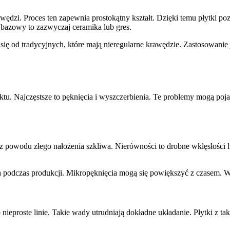
krawędzi. Proces ten zapewnia prostokątny kształt. Dzięki temu płytki 
 bazowy to zazwyczaj ceramika lub gres.
ą się od tradycyjnych, które mają nieregularne krawędzie. Zastosowanie
uktu. Najczęstsze to pęknięcia i wyszczerbienia. Te problemy mogą po
z powodu złego nałożenia szkliwa. Nierówności to drobne wklęsłości
a podczas produkcji. Mikropęknięcia mogą się powiększyć z czasem. W
b nieproste linie. Takie wady utrudniają dokładne układanie. Płytki z