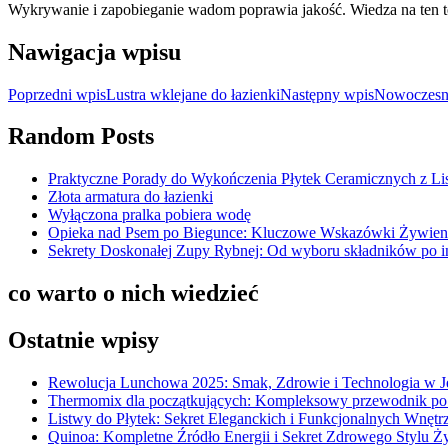
Wykrywanie i zapobieganie wadom poprawia jakość. Wiedza na ten te
Nawigacja wpisu
Poprzedni wpis
Lustra wklejane do łazienki
Następny wpis
Nowoczesne
Random Posts
Praktyczne Porady do Wykończenia Płytek Ceramicznych z L
Złota armatura do łazienki
Wyłączona pralka pobiera wodę
Opieka nad Psem po Biegunce: Kluczowe Wskazówki Żywieni
Sekrety Doskonałej Zupy Rybnej: Od wyboru składników po i
co warto o nich wiedzieć
Ostatnie wpisy
Rewolucja Lunchowa 2025: Smak, Zdrowie i Technologia w 
Thermomix dla początkujących: Kompleksowy przewodnik po
Listwy do Płytek: Sekret Eleganckich i Funkcjonalnych Wnętr
Quinoa: Kompletne Źródło Energii i Sekret Zdrowego Stylu Ż