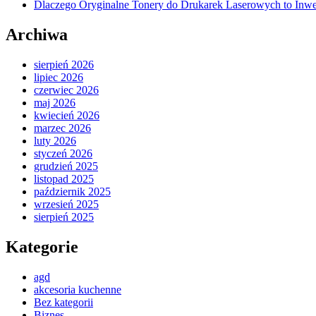
Dlaczego Oryginalne Tonery do Drukarek Laserowych to Inwe
Archiwa
sierpień 2026
lipiec 2026
czerwiec 2026
maj 2026
kwiecień 2026
marzec 2026
luty 2026
styczeń 2026
grudzień 2025
listopad 2025
październik 2025
wrzesień 2025
sierpień 2025
Kategorie
agd
akcesoria kuchenne
Bez kategorii
Biznes