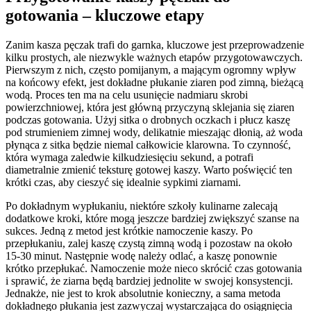
gotowania – kluczowe etapy
Zanim kasza pęczak trafi do garnka, kluczowe jest przeprowadzenie
kilku prostych, ale niezwykle ważnych etapów przygotowawczych.
Pierwszym z nich, często pomijanym, a mającym ogromny wpływ
na końcowy efekt, jest dokładne płukanie ziaren pod zimną, bieżącą
wodą. Proces ten ma na celu usunięcie nadmiaru skrobi
powierzchniowej, która jest główną przyczyną sklejania się ziaren
podczas gotowania. Użyj sitka o drobnych oczkach i płucz kaszę
pod strumieniem zimnej wody, delikatnie mieszając dłonią, aż woda
płynąca z sitka będzie niemal całkowicie klarowna. To czynność,
która wymaga zaledwie kilkudziesięciu sekund, a potrafi
diametralnie zmienić teksturę gotowej kaszy. Warto poświęcić ten
krótki czas, aby cieszyć się idealnie sypkimi ziarnami.
Po dokładnym wypłukaniu, niektóre szkoły kulinarne zalecają
dodatkowe kroki, które mogą jeszcze bardziej zwiększyć szanse na
sukces. Jedną z metod jest krótkie namoczenie kaszy. Po
przepłukaniu, zalej kaszę czystą zimną wodą i pozostaw na około
15-30 minut. Następnie wodę należy odlać, a kaszę ponownie
krótko przepłukać. Namoczenie może nieco skrócić czas gotowania
i sprawić, że ziarna będą bardziej jednolite w swojej konsystencji.
Jednakże, nie jest to krok absolutnie konieczny, a sama metoda
dokładnego płukania jest zazwyczaj wystarczająca do osiągnięcia