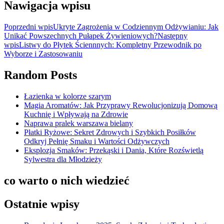
Nawigacja wpisu
Poprzedni wpis
Ukryte Zagrożenia w Codziennym Odżywianiu: Jak
Unikać Powszechnych Pułapek Żywieniowych?
Następny
wpis
Listwy do Płytek Ściennnych: Kompletny Przewodnik po
Wyborze i Zastosowaniu
Random Posts
Łazienka w kolorze szarym
Magia Aromatów: Jak Przyprawy Rewolucjonizują Domową
Kuchnię i Wpływają na Zdrowie
Naprawa pralek warszawa bielany
Płatki Ryżowe: Sekret Zdrowych i Szybkich Posiłków
Odkryj Pełnię Smaku i Wartości Odżywczych
Eksplozja Smaków: Przekąski i Dania, Które Rozświetlą
Sylwestra dla Młodzieży
co warto o nich wiedzieć
Ostatnie wpisy