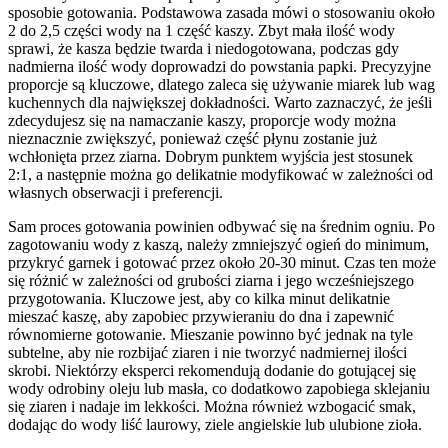
sposobie gotowania. Podstawowa zasada mówi o stosowaniu około
2 do 2,5 części wody na 1 część kaszy. Zbyt mała ilość wody
sprawi, że kasza będzie twarda i niedogotowana, podczas gdy
nadmierna ilość wody doprowadzi do powstania papki. Precyzyjne
proporcje są kluczowe, dlatego zaleca się używanie miarek lub wag
kuchennych dla największej dokładności. Warto zaznaczyć, że jeśli
zdecydujesz się na namaczanie kaszy, proporcje wody można
nieznacznie zwiększyć, ponieważ część płynu zostanie już
wchłonięta przez ziarna. Dobrym punktem wyjścia jest stosunek
2:1, a następnie można go delikatnie modyfikować w zależności od
własnych obserwacji i preferencji.
Sam proces gotowania powinien odbywać się na średnim ogniu. Po
zagotowaniu wody z kaszą, należy zmniejszyć ogień do minimum,
przykryć garnek i gotować przez około 20-30 minut. Czas ten może
się różnić w zależności od grubości ziarna i jego wcześniejszego
przygotowania. Kluczowe jest, aby co kilka minut delikatnie
mieszać kaszę, aby zapobiec przywieraniu do dna i zapewnić
równomierne gotowanie. Mieszanie powinno być jednak na tyle
subtelne, aby nie rozbijać ziaren i nie tworzyć nadmiernej ilości
skrobi. Niektórzy eksperci rekomendują dodanie do gotującej się
wody odrobiny oleju lub masła, co dodatkowo zapobiega sklejaniu
się ziaren i nadaje im lekkości. Można również wzbogacić smak,
dodając do wody liść laurowy, ziele angielskie lub ulubione zioła.