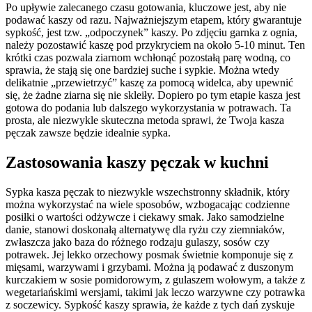
Po upływie zalecanego czasu gotowania, kluczowe jest, aby nie
podawać kaszy od razu. Najważniejszym etapem, który gwarantuje
sypkość, jest tzw. „odpoczynek” kaszy. Po zdjęciu garnka z ognia,
należy pozostawić kaszę pod przykryciem na około 5-10 minut. Ten
krótki czas pozwala ziarnom wchłonąć pozostałą parę wodną, co
sprawia, że stają się one bardziej suche i sypkie. Można wtedy
delikatnie „przewietrzyć” kaszę za pomocą widelca, aby upewnić
się, że żadne ziarna się nie skleiły. Dopiero po tym etapie kasza jest
gotowa do podania lub dalszego wykorzystania w potrawach. Ta
prosta, ale niezwykle skuteczna metoda sprawi, że Twoja kasza
pęczak zawsze będzie idealnie sypka.
Zastosowania kaszy pęczak w kuchni
Sypka kasza pęczak to niezwykle wszechstronny składnik, który
można wykorzystać na wiele sposobów, wzbogacając codzienne
posiłki o wartości odżywcze i ciekawy smak. Jako samodzielne
danie, stanowi doskonałą alternatywę dla ryżu czy ziemniaków,
zwłaszcza jako baza do różnego rodzaju gulaszy, sosów czy
potrawek. Jej lekko orzechowy posmak świetnie komponuje się z
mięsami, warzywami i grzybami. Można ją podawać z duszonym
kurczakiem w sosie pomidorowym, z gulaszem wołowym, a także z
wegetariańskimi wersjami, takimi jak leczo warzywne czy potrawka
z soczewicy. Sypkość kaszy sprawia, że każde z tych dań zyskuje