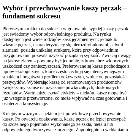
Wybór i przechowywanie kaszy pęczak –
fundament sukcesu
Pierwszym krokiem do sukcesu w gotowaniu sypkiej kaszy pęczak
jest świadomy wybór odpowiedniego produktu. Na rynku
dostępnych jest wiele rodzajów kasz jęczmiennych, jednak to
właśnie pęczak, charakteryzujący się nierozdrobnionymi, całymi
ziarnami, posiada unikalną strukturę, która przy odpowiednim
przygotowaniu pozwala uzyskać pożądaną sypkość. Zwracaj uwagę
na jakość ziaren – powinny być jednolite, zdrowe, bez widocznych
uszkodzeń czy zanieczyszczeń. Preferowane są kasze pochodzące z
upraw ekologicznych, które często cechują się intensywniejszym
smakiem i bogatszym profilem odżywczym, wolne od pozostałości
pestycydów. Wybierając kaszę od renomowanych producentów,
zwiększamy szansę na uzyskanie powtarzalnych, doskonałych
rezultatów. Warto także czytać etykiety – niektóre kasze mogą być
już wstępnie przetworzone, co może wpływać na czas gotowania i
ostateczną konsystencję.
Kolejnym ważnym aspektem jest prawidłowe przechowywanie
kaszy. Po otwarciu opakowania, kaszę pęczak najlepiej przesypać
do szczelnego pojemnika wykonanego ze szkła, metalu lub
odpowiedniego tworzywa sztucznego. Zapobiegnie to wchłanianiu