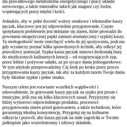
dla prawidłowego metabolizmu energetycznego i pracy układu
nerwowego, a także minerałów takich jak magnez czy fosfor,
wspierających pracę mięśni i kości.
Jednakże, aby w pełni docenić walory smakowe i teksturalne kaszy
pęczak, kluczowe jest jej odpowiednie przygotowanie. Często
spotykanym problemem jest sklejanie się ziaren, które prowadzi do
powstania nieapetycznej papki zamiast aromatycznej i sypkiej kaszy.
Ta niedogodność może zniechęcić wielu do jej spożywania, podczas
gdy wystarczy poznać kilka sprawdzonych technik, aby odkryć jej
prawdziwy potencjał. Sypka kasza pęczak stanowi doskonałą bazę
do niezliczonych kulinarnych kreacji – od rozgrzewających zup,
przez lekkie i pożywne sałatki, aż po sycące dania jednogarnkowe.
W tym artykule przeprowadzimy Cię krok po kroku przez proces
przygotowania kaszy pęczak, tak aby za każdym razem Twoje dania
były idealnie sypkie i pełne smaku.
Naszym celem jest rozwianie wszelkich wątpliwości i
udowodnienie, że gotowanie kaszy pęczak na sypko jest proste i
intuicyjne, jeśli zna się kilka kluczowych zasad. Przyjrzymy się
bliżej wyborowi odpowiedniego produktu, procesowi
przygotowania ziaren przed gotowaniem, a także technikom, które
gwarantują idealną konsystencję. Przygotuj się na kulinarne
odkrycia i pozwól, aby kasza pęczak na stałe zagościła w Twoim
jadłospisie jako wszechstronny i zdrowy składnik.