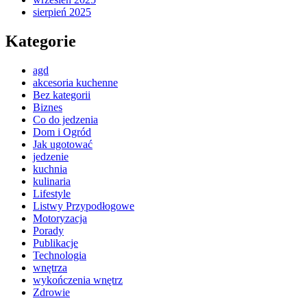
sierpień 2025
Kategorie
agd
akcesoria kuchenne
Bez kategorii
Biznes
Co do jedzenia
Dom i Ogród
Jak ugotować
jedzenie
kuchnia
kulinaria
Lifestyle
Listwy Przypodłogowe
Motoryzacja
Porady
Publikacje
Technologia
wnętrza
wykończenia wnętrz
Zdrowie