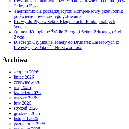
Rewolucja Lunchowa 2025: Smak, Zdrowie i Technologia w
Jednym Kęsie
Thermomix dla początkujących: Kompleksowy przewodnik
po świecie nowoczesnego gotowania
Listwy do Płytek: Sekret Eleganckich i Funkcjonalnych
Wnętrz
Quinoa: Kompletne Źródło Energii i Sekret Zdrowego Stylu
Życia
Dlaczego Oryginalne Tonery do Drukarek Laserowych to
Inwestycja w Jakość i Niezawodność
Archiwa
sierpień 2026
lipiec 2026
czerwiec 2026
maj 2026
kwiecień 2026
marzec 2026
luty 2026
styczeń 2026
grudzień 2025
listopad 2025
październik 2025
wrzesień 2025