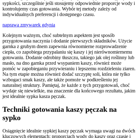
sypkości, szczególnie jeśli stosujemy odpowiednie proporcje wody i
kontrolujemy czas gotowania. Wybór tej metody zależy od
indywidualnych preferencji i dostępnego czasu.
naprawa zmywarek gdynia
Kolejnym ważnym, choć subtelnym aspektem jest sposób
przygotowania naczynia i dodanie pierwszych składników. Użycie
garnka z grubym dnem zapewnia równomierne rozprowadzenie
ciepła, co zapobiega przypalaniu się kaszy i jej nierównomiernemu
gotowaniu. Dodanie odrobiny tłuszczu, takiego jak olej roślinny lub
masło, na dno garnka przed wsypaniem kaszy, również może
pomóc w zapobieganiu przywieraniu i lepszemu rozdzieleniu ziaren.
Na tym etapie można również dodać szczyptę soli, która nie tylko
wzbogaci smak kaszy, ale także pomoże w podkreśleniu jej
naturalnej struktury. Pamiętaj, że każde z tych przygotowań, choć
wydaje się niewielkie, ma znaczenie dla końcowego rezultatu, jakim
jest idealnie sypka kasza pęczak.
Techniki gotowania kaszy pęczak na
sypko
Osiągnięcie idealnie sypkiej kaszy pęczak wymaga uwagi na dwóch
kluczowych elementach: proporcjach wody do kaszy oraz czasie i