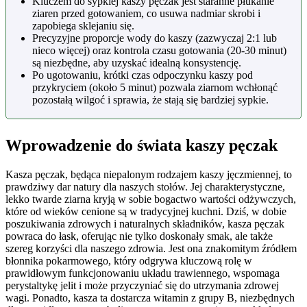
Kluczem do sypkiej kaszy pęczak jest staranne płukanie
ziaren przed gotowaniem, co usuwa nadmiar skrobi i
zapobiega sklejaniu się.
Precyzyjne proporcje wody do kaszy (zazwyczaj 2:1 lub
nieco więcej) oraz kontrola czasu gotowania (20-30 minut)
są niezbędne, aby uzyskać idealną konsystencję.
Po ugotowaniu, krótki czas odpoczynku kaszy pod
przykryciem (około 5 minut) pozwala ziarnom wchłonąć
pozostałą wilgoć i sprawia, że stają się bardziej sypkie.
Wprowadzenie do świata kaszy pęczak
Kasza pęczak, będąca niepalonym rodzajem kaszy jęczmiennej, to
prawdziwy dar natury dla naszych stołów. Jej charakterystyczne,
lekko twarde ziarna kryją w sobie bogactwo wartości odżywczych,
które od wieków cenione są w tradycyjnej kuchni. Dziś, w dobie
poszukiwania zdrowych i naturalnych składników, kasza pęczak
powraca do łask, oferując nie tylko doskonały smak, ale także
szereg korzyści dla naszego zdrowia. Jest ona znakomitym źródłem
błonnika pokarmowego, który odgrywa kluczową rolę w
prawidłowym funkcjonowaniu układu trawiennego, wspomaga
perystaltykę jelit i może przyczyniać się do utrzymania zdrowej
wagi. Ponadto, kasza ta dostarcza witamin z grupy B, niezbędnych