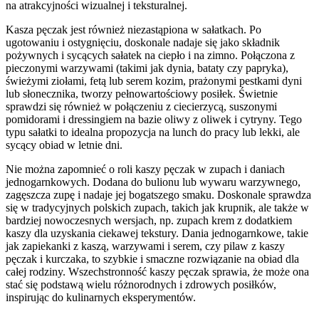
na atrakcyjności wizualnej i teksturalnej.
Kasza pęczak jest również niezastąpiona w sałatkach. Po
ugotowaniu i ostygnięciu, doskonale nadaje się jako składnik
pożywnych i sycących sałatek na ciepło i na zimno. Połączona z
pieczonymi warzywami (takimi jak dynia, bataty czy papryka),
świeżymi ziołami, fetą lub serem kozim, prażonymi pestkami dyni
lub słonecznika, tworzy pełnowartościowy posiłek. Świetnie
sprawdzi się również w połączeniu z ciecierzycą, suszonymi
pomidorami i dressingiem na bazie oliwy z oliwek i cytryny. Tego
typu sałatki to idealna propozycja na lunch do pracy lub lekki, ale
sycący obiad w letnie dni.
Nie można zapomnieć o roli kaszy pęczak w zupach i daniach
jednogarnkowych. Dodana do bulionu lub wywaru warzywnego,
zagęszcza zupę i nadaje jej bogatszego smaku. Doskonale sprawdza
się w tradycyjnych polskich zupach, takich jak krupnik, ale także w
bardziej nowoczesnych wersjach, np. zupach krem z dodatkiem
kaszy dla uzyskania ciekawej tekstury. Dania jednogarnkowe, takie
jak zapiekanki z kaszą, warzywami i serem, czy pilaw z kaszy
pęczak i kurczaka, to szybkie i smaczne rozwiązanie na obiad dla
całej rodziny. Wszechstronność kaszy pęczak sprawia, że może ona
stać się podstawą wielu różnorodnych i zdrowych posiłków,
inspirując do kulinarnych eksperymentów.