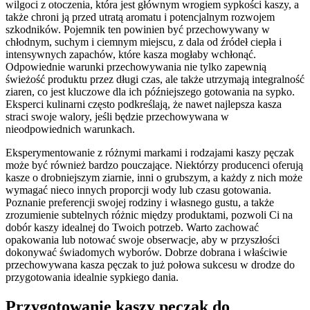
wilgoci z otoczenia, która jest głównym wrogiem sypkości kaszy, a
także chroni ją przed utratą aromatu i potencjalnym rozwojem
szkodników. Pojemnik ten powinien być przechowywany w
chłodnym, suchym i ciemnym miejscu, z dala od źródeł ciepła i
intensywnych zapachów, które kasza mogłaby wchłonąć.
Odpowiednie warunki przechowywania nie tylko zapewnią
świeżość produktu przez długi czas, ale także utrzymają integralność
ziaren, co jest kluczowe dla ich późniejszego gotowania na sypko.
Eksperci kulinarni często podkreślają, że nawet najlepsza kasza
straci swoje walory, jeśli będzie przechowywana w
nieodpowiednich warunkach.
Eksperymentowanie z różnymi markami i rodzajami kaszy pęczak
może być również bardzo pouczające. Niektórzy producenci oferują
kasze o drobniejszym ziarnie, inni o grubszym, a każdy z nich może
wymagać nieco innych proporcji wody lub czasu gotowania.
Poznanie preferencji swojej rodziny i własnego gustu, a także
zrozumienie subtelnych różnic między produktami, pozwoli Ci na
dobór kaszy idealnej do Twoich potrzeb. Warto zachować
opakowania lub notować swoje obserwacje, aby w przyszłości
dokonywać świadomych wyborów. Dobrze dobrana i właściwie
przechowywana kasza pęczak to już połowa sukcesu w drodze do
przygotowania idealnie sypkiego dania.
Przygotowanie kaszy pęczak do