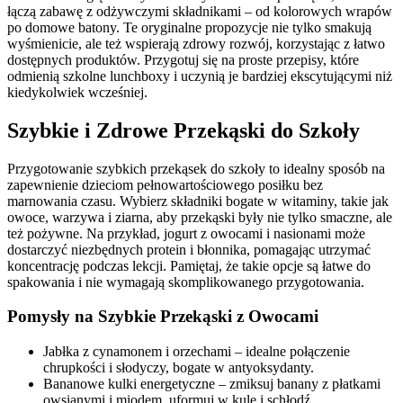
łączą zabawę z odżywczymi składnikami – od kolorowych wrapów
po domowe batony. Te oryginalne propozycje nie tylko smakują
wyśmienicie, ale też wspierają zdrowy rozwój, korzystając z łatwo
dostępnych produktów. Przygotuj się na proste przepisy, które
odmienią szkolne lunchboxy i uczynią je bardziej ekscytującymi niż
kiedykolwiek wcześniej.
Szybkie i Zdrowe Przekąski do Szkoły
Przygotowanie szybkich przekąsek do szkoły to idealny sposób na
zapewnienie dzieciom pełnowartościowego posiłku bez
marnowania czasu. Wybierz składniki bogate w witaminy, takie jak
owoce, warzywa i ziarna, aby przekąski były nie tylko smaczne, ale
też pożywne. Na przykład, jogurt z owocami i nasionami może
dostarczyć niezbędnych protein i błonnika, pomagając utrzymać
koncentrację podczas lekcji. Pamiętaj, że takie opcje są łatwe do
spakowania i nie wymagają skomplikowanego przygotowania.
Pomysły na Szybkie Przekąski z Owocami
Jabłka z cynamonem i orzechami – idealne połączenie
chrupkości i słodyczy, bogate w antyoksydanty.
Bananowe kulki energetyczne – zmiksuj banany z płatkami
owsianymi i miodem, uformuj w kule i schłodź.