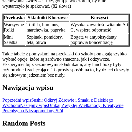
zachowania świeżości. Przygotuj je wieczorem, by rano
wystarczyło je spakować. (82 słowa)
Przekąska
Składniki Kluczowe
Korzyści
Warzywne
Tortilla, hummus,
Wysoka zawartość witamin A i
Rolki
marchewka, papryka
C, wspiera odporność
Mini
Szpinak, pomidory,
Bogata w antyoksydanty,
Sałatka
feta, oliwa
poprawia koncentrację
Takie tabele z pomysłami na przekąski do szkoły pomagają szybko
wybrać opcje, które są zarówno smaczne, jak i odżywcze.
Eksperymentuj z sezonowymi składnikami, aby lunchboxy były
różnorodne i zachęcające. To prosty sposób na to, by dzieci cieszyły
się zdrowym jedzeniem bez nudy.
Nawigacja wpisu
Poprzedni wpis
Sushi: Odkryj Zdrowie i Smaki z Dalekiego
Wschodu
Następny wpis
Unikaj Zwykłej Wielkanocy: Kreatywne
Przepisy na Niezapomniany Stół
Random Posts