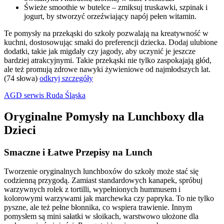
Świeże smoothie w butelce – zmiksuj truskawki, szpinak i
jogurt, by stworzyć orzeźwiający napój pełen witamin.
Te pomysły na przekąski do szkoły pozwalają na kreatywność w
kuchni, dostosowując smaki do preferencji dziecka. Dodaj ulubione
dodatki, takie jak migdały czy jagody, aby uczynić je jeszcze
bardziej atrakcyjnymi. Takie przekąski nie tylko zaspokajają głód,
ale też promują zdrowe nawyki żywieniowe od najmłodszych lat.
(74 słowa)
odkryj szczegóły
AGD serwis Ruda Śląska
Oryginalne Pomysły na Lunchboxy dla
Dzieci
Smaczne i Łatwe Przepisy na Lunch
Tworzenie oryginalnych lunchboxów do szkoły może stać się
codzienną przygodą. Zamiast standardowych kanapek, spróbuj
warzywnych rolek z tortilli, wypełnionych hummusem i
kolorowymi warzywami jak marchewka czy papryka. To nie tylko
pyszne, ale też pełne błonnika, co wspiera trawienie. Innym
pomysłem są mini sałatki w słoikach, warstwowo ułożone dla