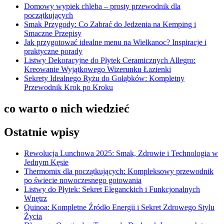
Domowy wypiek chleba – prosty przewodnik dla
początkujących
Smak Przygody: Co Zabrać do Jedzenia na Kemping i
Smaczne Przepisy
Jak przygotować idealne menu na Wielkanoc? Inspiracje i
praktyczne porady
Listwy Dekoracyjne do Płytek Ceramicznych Allegro:
Kreowanie Wyjątkowego Wizerunku Łazienki
Sekrety Idealnego Ryżu do Gołąbków: Kompletny
Przewodnik Krok po Kroku
co warto o nich wiedzieć
Ostatnie wpisy
Rewolucja Lunchowa 2025: Smak, Zdrowie i Technologia w
Jednym Kęsie
Thermomix dla początkujących: Kompleksowy przewodnik
po świecie nowoczesnego gotowania
Listwy do Płytek: Sekret Eleganckich i Funkcjonalnych
Wnętrz
Quinoa: Kompletne Źródło Energii i Sekret Zdrowego Stylu
Życia