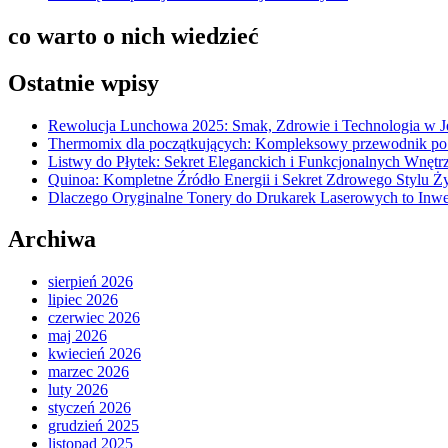
co warto o nich wiedzieć
Ostatnie wpisy
Rewolucja Lunchowa 2025: Smak, Zdrowie i Technologia w 
Thermomix dla początkujących: Kompleksowy przewodnik po
Listwy do Płytek: Sekret Eleganckich i Funkcjonalnych Wnętr
Quinoa: Kompletne Źródło Energii i Sekret Zdrowego Stylu Ż
Dlaczego Oryginalne Tonery do Drukarek Laserowych to Inwe
Archiwa
sierpień 2026
lipiec 2026
czerwiec 2026
maj 2026
kwiecień 2026
marzec 2026
luty 2026
styczeń 2026
grudzień 2025
listopad 2025