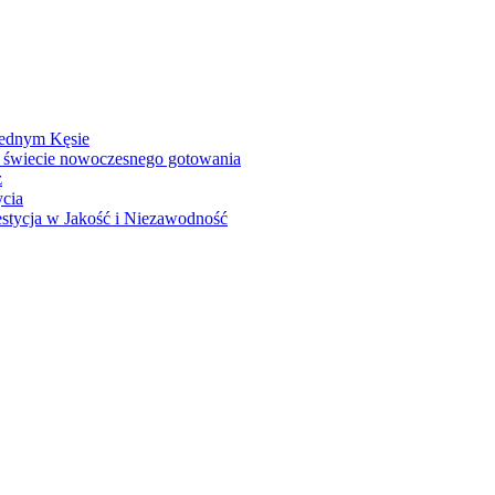
Jednym Kęsie
 świecie nowoczesnego gotowania
z
ycia
stycja w Jakość i Niezawodność