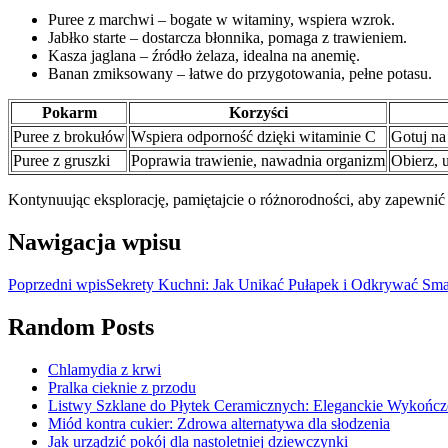
Puree z marchwi – bogate w witaminy, wspiera wzrok.
Jabłko starte – dostarcza błonnika, pomaga z trawieniem.
Kasza jaglana – źródło żelaza, idealna na anemię.
Banan zmiksowany – łatwe do przygotowania, pełne potasu.
Pokarm
Korzyści
Puree z brokułów
Wspiera odporność dzięki witaminie C
Gotuj na
Puree z gruszki
Poprawia trawienie, nawadnia organizm
Obierz, 
Kontynuując eksplorację, pamiętajcie o różnorodności, aby zapewn
Nawigacja wpisu
Poprzedni wpis
Sekrety Kuchni: Jak Unikać Pułapek i Odkrywać Sm
Random Posts
Chlamydia z krwi
Pralka cieknie z przodu
Listwy Szklane do Płytek Ceramicznych: Eleganckie Wykończ
Miód kontra cukier: Zdrowa alternatywa dla słodzenia
Jak urządzić pokój dla nastoletniej dziewczynki