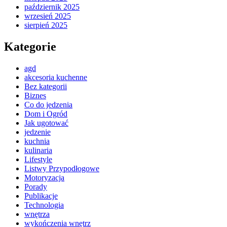
październik 2025
wrzesień 2025
sierpień 2025
Kategorie
agd
akcesoria kuchenne
Bez kategorii
Biznes
Co do jedzenia
Dom i Ogród
Jak ugotować
jedzenie
kuchnia
kulinaria
Lifestyle
Listwy Przypodłogowe
Motoryzacja
Porady
Publikacje
Technologia
wnętrza
wykończenia wnętrz