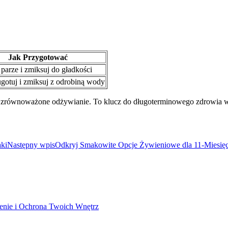
Jak Przygotować
 parze i zmiksuj do gładkości
ugotuj i zmiksuj z odrobiną wody
ić zrównoważone odżywianie. To klucz do długoterminowego zdrowia 
aki
Następny wpis
Odkryj Smakowite Opcje Żywieniowe dla 11-Miesię
enie i Ochrona Twoich Wnętrz