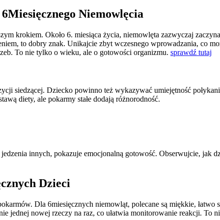
 6Miesięcznego Niemowlęcia
wszym krokiem. Około 6. miesiąca życia, niemowlęta zazwyczaj zaczyna
dzeniem, to dobry znak. Unikajcie zbyt wczesnego wprowadzania, co m
zeb. To nie tylko o wieku, ale o gotowości organizmu.
sprawdź tutaj
ozycji siedzącej. Dziecko powinno też wykazywać umiejętność połykani
tawą diety, ale pokarmy stałe dodają różnorodność.
c jedzenia innych, pokazuje emocjonalną gotowość. Obserwujcie, jak d
cznych Dzieci
pokarmów. Dla 6miesięcznych niemowląt, polecane są miękkie, łatwo st
e jednej nowej rzeczy na raz, co ułatwia monitorowanie reakcji. To ni