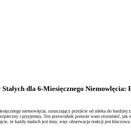
tałych dla 6-Miesięcznego Niemowlęcia: 
ęcznego niemowlęcia, oznaczający przejście od mleka do bardziej zró
ezpieczny i przyjemny. Ten przewodnik pomoże wam zrozumieć, jak w
cie, że każdy maluch jest inny, więc obserwacja reakcji jest kluczow