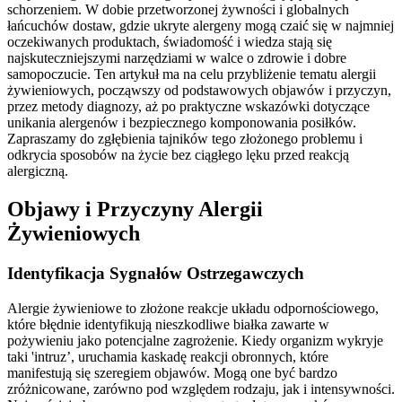
schorzeniem. W dobie przetworzonej żywności i globalnych
łańcuchów dostaw, gdzie ukryte alergeny mogą czaić się w najmniej
oczekiwanych produktach, świadomość i wiedza stają się
najskuteczniejszymi narzędziami w walce o zdrowie i dobre
samopoczucie. Ten artykuł ma na celu przybliżenie tematu alergii
żywieniowych, począwszy od podstawowych objawów i przyczyn,
przez metody diagnozy, aż po praktyczne wskazówki dotyczące
unikania alergenów i bezpiecznego komponowania posiłków.
Zapraszamy do zgłębienia tajników tego złożonego problemu i
odkrycia sposobów na życie bez ciągłego lęku przed reakcją
alergiczną.
Objawy i Przyczyny Alergii
Żywieniowych
Identyfikacja Sygnałów Ostrzegawczych
Alergie żywieniowe to złożone reakcje układu odpornościowego,
które błędnie identyfikują nieszkodliwe białka zawarte w
pożywieniu jako potencjalne zagrożenie. Kiedy organizm wykryje
taki 'intruz’, uruchamia kaskadę reakcji obronnych, które
manifestują się szeregiem objawów. Mogą one być bardzo
zróżnicowane, zarówno pod względem rodzaju, jak i intensywności.