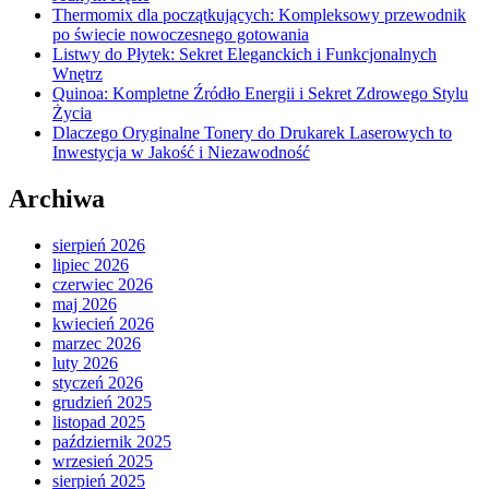
Thermomix dla początkujących: Kompleksowy przewodnik
po świecie nowoczesnego gotowania
Listwy do Płytek: Sekret Eleganckich i Funkcjonalnych
Wnętrz
Quinoa: Kompletne Źródło Energii i Sekret Zdrowego Stylu
Życia
Dlaczego Oryginalne Tonery do Drukarek Laserowych to
Inwestycja w Jakość i Niezawodność
Archiwa
sierpień 2026
lipiec 2026
czerwiec 2026
maj 2026
kwiecień 2026
marzec 2026
luty 2026
styczeń 2026
grudzień 2025
listopad 2025
październik 2025
wrzesień 2025
sierpień 2025