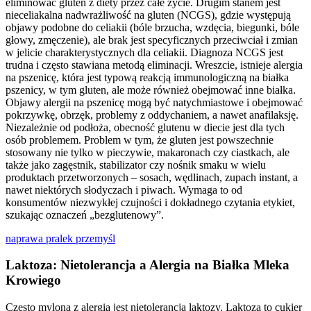
eliminować gluten z diety przez całe życie. Drugim stanem jest
nieceliakalna nadwrażliwość na gluten (NCGS), gdzie występują
objawy podobne do celiakii (bóle brzucha, wzdęcia, biegunki, bóle
głowy, zmęczenie), ale brak jest specyficznych przeciwciał i zmian
w jelicie charakterystycznych dla celiakii. Diagnoza NCGS jest
trudna i często stawiana metodą eliminacji. Wreszcie, istnieje alergia
na pszenicę, która jest typową reakcją immunologiczną na białka
pszenicy, w tym gluten, ale może również obejmować inne białka.
Objawy alergii na pszenicę mogą być natychmiastowe i obejmować
pokrzywkę, obrzęk, problemy z oddychaniem, a nawet anafilaksję.
Niezależnie od podłoża, obecność glutenu w diecie jest dla tych
osób problemem. Problem w tym, że gluten jest powszechnie
stosowany nie tylko w pieczywie, makaronach czy ciastkach, ale
także jako zagęstnik, stabilizator czy nośnik smaku w wielu
produktach przetworzonych – sosach, wędlinach, zupach instant, a
nawet niektórych słodyczach i piwach. Wymaga to od
konsumentów niezwykłej czujności i dokładnego czytania etykiet,
szukając oznaczeń „bezglutenowy”.
naprawa pralek przemyśl
Laktoza: Nietolerancja a Alergia na Białka Mleka
Krowiego
Często myloną z alergią jest nietolerancja laktozy. Laktoza to cukier