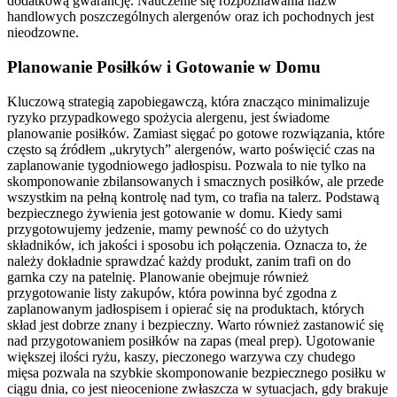
dodatkową gwarancję. Nauczenie się rozpoznawania nazw
handlowych poszczególnych alergenów oraz ich pochodnych jest
nieodzowne.
Planowanie Posiłków i Gotowanie w Domu
Kluczową strategią zapobiegawczą, która znacząco minimalizuje
ryzyko przypadkowego spożycia alergenu, jest świadome
planowanie posiłków. Zamiast sięgać po gotowe rozwiązania, które
często są źródłem „ukrytych” alergenów, warto poświęcić czas na
zaplanowanie tygodniowego jadłospisu. Pozwala to nie tylko na
skomponowanie zbilansowanych i smacznych posiłków, ale przede
wszystkim na pełną kontrolę nad tym, co trafia na talerz. Podstawą
bezpiecznego żywienia jest gotowanie w domu. Kiedy sami
przygotowujemy jedzenie, mamy pewność co do użytych
składników, ich jakości i sposobu ich połączenia. Oznacza to, że
należy dokładnie sprawdzać każdy produkt, zanim trafi on do
garnka czy na patelnię. Planowanie obejmuje również
przygotowanie listy zakupów, która powinna być zgodna z
zaplanowanym jadłospisem i opierać się na produktach, których
skład jest dobrze znany i bezpieczny. Warto również zastanowić się
nad przygotowaniem posiłków na zapas (meal prep). Ugotowanie
większej ilości ryżu, kaszy, pieczonego warzywa czy chudego
mięsa pozwala na szybkie skomponowanie bezpiecznego posiłku w
ciągu dnia, co jest nieocenione zwłaszcza w sytuacjach, gdy brakuje