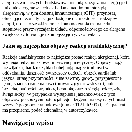
alergii żywieniowych. Podstawową metodą zarządzania alergią jest
unikanie alergenów. Jednak badania nad immunoterapią
alergenową, w tym doustną immunoterapią (OIT), przynoszą
obiecujące rezultaty i są już dostępne dla niektórych rodzajów
alergii, np. na orzeszki ziemne. Immunoterapia ma na celu
stopniowe przyzwyczajanie układu odpornościowego do alergenu,
zwiększając tolerancję i zmniejszając ryzyko reakcji.
Jakie są najczęstsze objawy reakcji anafilaktycznej?
Reakcja anafilaktyczna to najcięższa postać reakcji alergicznej, która
wymaga natychmiastowej interwencji medycznej. Objawy mogą
rozwijać się bardzo szybko i obejmują: nagłe trudności w
oddychaniu, duszność, świszczący oddech, obrzęk gardła lub
języka, utratę przytomności, silne zawroty głowy, przyspieszone
tętno, spadek ciśnienia krwi (prowadzący do wstrząsu), bóle
brzucha, nudności, wymioty, biegunkę oraz rozległą pokrzywkę i
świąd skóry. W przypadku wystąpienia jakichkolwiek z tych
objawów po spożyciu potencjalnego alergenu, należy natychmiast
wezwać pogotowie ratunkowe (numer 112 lub 999) i, jeśli pacjent
ma przepisane, podać adrenalinę w autostrzykawce.
Nawigacja wpisu