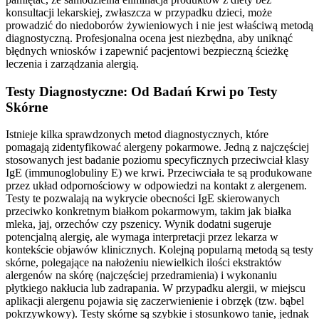
konsultacji lekarskiej, zwłaszcza w przypadku dzieci, może
prowadzić do niedoborów żywieniowych i nie jest właściwą metodą
diagnostyczną. Profesjonalna ocena jest niezbędna, aby uniknąć
błędnych wniosków i zapewnić pacjentowi bezpieczną ścieżkę
leczenia i zarządzania alergią.
Testy Diagnostyczne: Od Badań Krwi po Testy
Skórne
Istnieje kilka sprawdzonych metod diagnostycznych, które
pomagają zidentyfikować alergeny pokarmowe. Jedną z najczęściej
stosowanych jest badanie poziomu specyficznych przeciwciał klasy
IgE (immunoglobuliny E) we krwi. Przeciwciała te są produkowane
przez układ odpornościowy w odpowiedzi na kontakt z alergenem.
Testy te pozwalają na wykrycie obecności IgE skierowanych
przeciwko konkretnym białkom pokarmowym, takim jak białka
mleka, jaj, orzechów czy pszenicy. Wynik dodatni sugeruje
potencjalną alergię, ale wymaga interpretacji przez lekarza w
kontekście objawów klinicznych. Kolejną popularną metodą są testy
skórne, polegające na nałożeniu niewielkich ilości ekstraktów
alergenów na skórę (najczęściej przedramienia) i wykonaniu
płytkiego nakłucia lub zadrapania. W przypadku alergii, w miejscu
aplikacji alergenu pojawia się zaczerwienienie i obrzęk (tzw. bąbel
pokrzywkowy). Testy skórne są szybkie i stosunkowo tanie, jednak