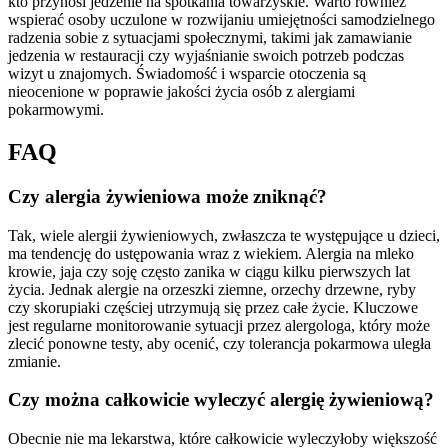
kto przynosi jedzenie na spotkania towarzyskie. Warto również
wspierać osoby uczulone w rozwijaniu umiejętności samodzielnego
radzenia sobie z sytuacjami społecznymi, takimi jak zamawianie
jedzenia w restauracji czy wyjaśnianie swoich potrzeb podczas
wizyt u znajomych. Świadomość i wsparcie otoczenia są
nieocenione w poprawie jakości życia osób z alergiami
pokarmowymi.
FAQ
Czy alergia żywieniowa może zniknąć?
Tak, wiele alergii żywieniowych, zwłaszcza te występujące u dzieci,
ma tendencję do ustępowania wraz z wiekiem. Alergia na mleko
krowie, jaja czy soję często zanika w ciągu kilku pierwszych lat
życia. Jednak alergie na orzeszki ziemne, orzechy drzewne, ryby
czy skorupiaki częściej utrzymują się przez całe życie. Kluczowe
jest regularne monitorowanie sytuacji przez alergologa, który może
zlecić ponowne testy, aby ocenić, czy tolerancja pokarmowa uległa
zmianie.
Czy można całkowicie wyleczyć alergię żywieniową?
Obecnie nie ma lekarstwa, które całkowicie wyleczyłoby większość