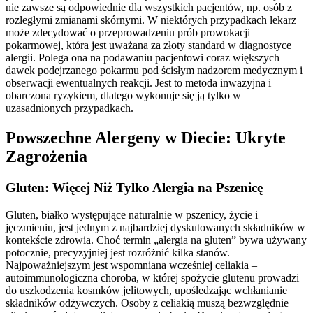
nie zawsze są odpowiednie dla wszystkich pacjentów, np. osób z
rozległymi zmianami skórnymi. W niektórych przypadkach lekarz
może zdecydować o przeprowadzeniu prób prowokacji
pokarmowej, która jest uważana za złoty standard w diagnostyce
alergii. Polega ona na podawaniu pacjentowi coraz większych
dawek podejrzanego pokarmu pod ścisłym nadzorem medycznym i
obserwacji ewentualnych reakcji. Jest to metoda inwazyjna i
obarczona ryzykiem, dlatego wykonuje się ją tylko w
uzasadnionych przypadkach.
Powszechne Alergeny w Diecie: Ukryte
Zagrożenia
Gluten: Więcej Niż Tylko Alergia na Pszenicę
Gluten, białko występujące naturalnie w pszenicy, życie i
jęczmieniu, jest jednym z najbardziej dyskutowanych składników w
kontekście zdrowia. Choć termin „alergia na gluten” bywa używany
potocznie, precyzyjniej jest rozróżnić kilka stanów.
Najpoważniejszym jest wspomniana wcześniej celiakia –
autoimmunologiczna choroba, w której spożycie glutenu prowadzi
do uszkodzenia kosmków jelitowych, upośledzając wchłanianie
składników odżywczych. Osoby z celiakią muszą bezwzględnie