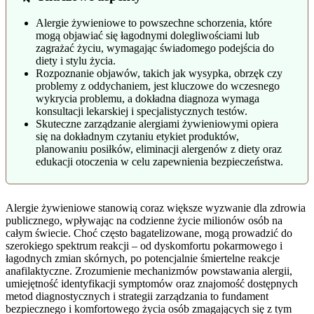
Alergie żywieniowe to powszechne schorzenia, które
mogą objawiać się łagodnymi dolegliwościami lub
zagrażać życiu, wymagając świadomego podejścia do
diety i stylu życia.
Rozpoznanie objawów, takich jak wysypka, obrzęk czy
problemy z oddychaniem, jest kluczowe do wczesnego
wykrycia problemu, a dokładna diagnoza wymaga
konsultacji lekarskiej i specjalistycznych testów.
Skuteczne zarządzanie alergiami żywieniowymi opiera
się na dokładnym czytaniu etykiet produktów,
planowaniu posiłków, eliminacji alergenów z diety oraz
edukacji otoczenia w celu zapewnienia bezpieczeństwa.
Alergie żywieniowe stanowią coraz większe wyzwanie dla zdrowia
publicznego, wpływając na codzienne życie milionów osób na
całym świecie. Choć często bagatelizowane, mogą prowadzić do
szerokiego spektrum reakcji – od dyskomfortu pokarmowego i
łagodnych zmian skórnych, po potencjalnie śmiertelne reakcje
anafilaktyczne. Zrozumienie mechanizmów powstawania alergii,
umiejętność identyfikacji symptomów oraz znajomość dostępnych
metod diagnostycznych i strategii zarządzania to fundament
bezpiecznego i komfortowego życia osób zmagających się z tym