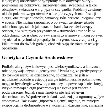
Najczęściej obserwowane symptomy to te dotyczące skóry –
pojawienie się pokrzywki, zaczerwienienia, swędzenia, a także
obrzęków, zwłaszcza warg, języka czy gardła. Problemy ze strony
układu pokarmowego również należą do częstych manifestacji
alergii, obejmując nudności, wymioty, bóle brzucha, biegunki czy
wzdęcia. Nie można zapominać o objawach ze strony układu
oddechowego, takich jak katar, kichanie, kaszel, świszczący
oddech, a w skrajnych przypadkach – duszności i trudności w
oddychaniu. Co istotne, objawy alergii żywieniowej mogą pojawić
się niemal natychmiast po spożyciu alergenu, zazwyczaj w ciągu
kilku minut do dwóch godzin, choć zdarzają się również reakcje
opóźnione.
Genetyka a Czynniki Środowiskowe
Podłoże alergii żywieniowych jest wieloczynnikowe, a kluczową
rolę odgrywają czynniki genetyczne. Uważa się, że predyspozycje
do rozwoju alergii są dziedziczone, co oznacza, że jeśli w
najbliższej rodzinie występują alergie (niekoniecznie pokarmowe,
mogą to być alergie wziewne, astma czy atopowe zapalenie skóry),
ryzyko rozwoju alergii pokarmowej u dziecka jest znacznie
podwyższone. Jednak sama genetyka nie jest jedynym
determinantem. Współczesne badania wskazują na ogromny wpływ
środowiska. Tak zwana „hipoteza higieny” sugeruje, że mniejsza
ekspozycja na drobnoustroje we wczesnym dzieciństwie, związana