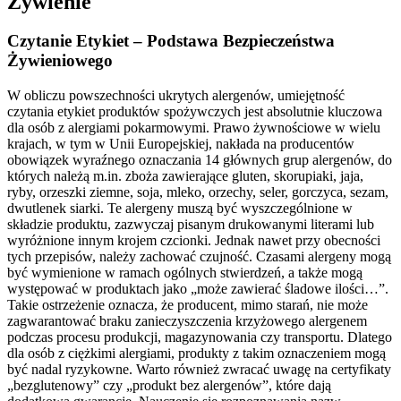
Żywienie
Czytanie Etykiet – Podstawa Bezpieczeństwa
Żywieniowego
W obliczu powszechności ukrytych alergenów, umiejętność
czytania etykiet produktów spożywczych jest absolutnie kluczowa
dla osób z alergiami pokarmowymi. Prawo żywnościowe w wielu
krajach, w tym w Unii Europejskiej, nakłada na producentów
obowiązek wyraźnego oznaczania 14 głównych grup alergenów, do
których należą m.in. zboża zawierające gluten, skorupiaki, jaja,
ryby, orzeszki ziemne, soja, mleko, orzechy, seler, gorczyca, sezam,
dwutlenek siarki. Te alergeny muszą być wyszczególnione w
składzie produktu, zazwyczaj pisanym drukowanymi literami lub
wyróżnione innym krojem czcionki. Jednak nawet przy obecności
tych przepisów, należy zachować czujność. Czasami alergeny mogą
być wymienione w ramach ogólnych stwierdzeń, a także mogą
występować w produktach jako „może zawierać śladowe ilości…”.
Takie ostrzeżenie oznacza, że producent, mimo starań, nie może
zagwarantować braku zanieczyszczenia krzyżowego alergenem
podczas procesu produkcji, magazynowania czy transportu. Dlatego
dla osób z ciężkimi alergiami, produkty z takim oznaczeniem mogą
być nadal ryzykowne. Warto również zwracać uwagę na certyfikaty
„bezglutenowy” czy „produkt bez alergenów”, które dają