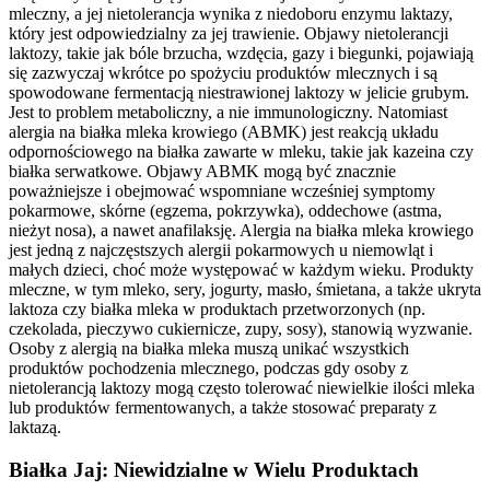
mleczny, a jej nietolerancja wynika z niedoboru enzymu laktazy,
który jest odpowiedzialny za jej trawienie. Objawy nietolerancji
laktozy, takie jak bóle brzucha, wzdęcia, gazy i biegunki, pojawiają
się zazwyczaj wkrótce po spożyciu produktów mlecznych i są
spowodowane fermentacją niestrawionej laktozy w jelicie grubym.
Jest to problem metaboliczny, a nie immunologiczny. Natomiast
alergia na białka mleka krowiego (ABMK) jest reakcją układu
odpornościowego na białka zawarte w mleku, takie jak kazeina czy
białka serwatkowe. Objawy ABMK mogą być znacznie
poważniejsze i obejmować wspomniane wcześniej symptomy
pokarmowe, skórne (egzema, pokrzywka), oddechowe (astma,
nieżyt nosa), a nawet anafilaksję. Alergia na białka mleka krowiego
jest jedną z najczęstszych alergii pokarmowych u niemowląt i
małych dzieci, choć może występować w każdym wieku. Produkty
mleczne, w tym mleko, sery, jogurty, masło, śmietana, a także ukryta
laktoza czy białka mleka w produktach przetworzonych (np.
czekolada, pieczywo cukiernicze, zupy, sosy), stanowią wyzwanie.
Osoby z alergią na białka mleka muszą unikać wszystkich
produktów pochodzenia mlecznego, podczas gdy osoby z
nietolerancją laktozy mogą często tolerować niewielkie ilości mleka
lub produktów fermentowanych, a także stosować preparaty z
laktazą.
Białka Jaj: Niewidzialne w Wielu Produktach