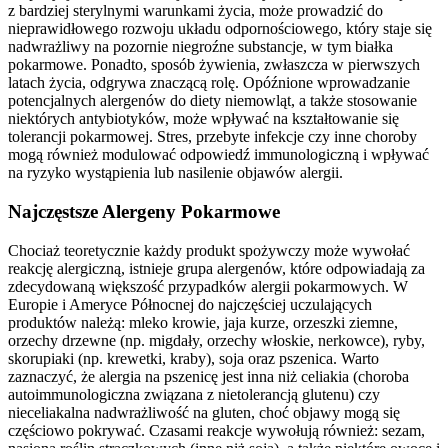
z bardziej sterylnymi warunkami życia, może prowadzić do
nieprawidłowego rozwoju układu odpornościowego, który staje się
nadwrażliwy na pozornie niegroźne substancje, w tym białka
pokarmowe. Ponadto, sposób żywienia, zwłaszcza w pierwszych
latach życia, odgrywa znaczącą rolę. Opóźnione wprowadzanie
potencjalnych alergenów do diety niemowląt, a także stosowanie
niektórych antybiotyków, może wpływać na kształtowanie się
tolerancji pokarmowej. Stres, przebyte infekcje czy inne choroby
mogą również modulować odpowiedź immunologiczną i wpływać
na ryzyko wystąpienia lub nasilenie objawów alergii.
Najczęstsze Alergeny Pokarmowe
Chociaż teoretycznie każdy produkt spożywczy może wywołać
reakcję alergiczną, istnieje grupa alergenów, które odpowiadają za
zdecydowaną większość przypadków alergii pokarmowych. W
Europie i Ameryce Północnej do najczęściej uczulających
produktów należą: mleko krowie, jaja kurze, orzeszki ziemne,
orzechy drzewne (np. migdały, orzechy włoskie, nerkowce), ryby,
skorupiaki (np. krewetki, kraby), soja oraz pszenica. Warto
zaznaczyć, że alergia na pszenicę jest inna niż celiakia (choroba
autoimmunologiczna związana z nietolerancją glutenu) czy
nieceliakalna nadwrażliwość na gluten, choć objawy mogą się
częściowo pokrywać. Czasami reakcje wywołują również: sezam,