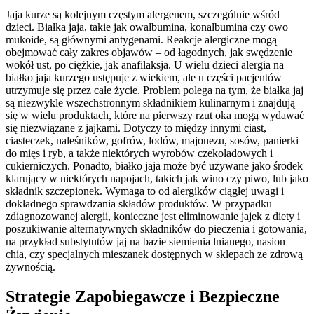
Jaja kurze są kolejnym częstym alergenem, szczególnie wśród
dzieci. Białka jaja, takie jak owalbumina, konalbumina czy owo
mukoide, są głównymi antygenami. Reakcje alergiczne mogą
obejmować cały zakres objawów – od łagodnych, jak swędzenie
wokół ust, po ciężkie, jak anafilaksja. U wielu dzieci alergia na
białko jaja kurzego ustępuje z wiekiem, ale u części pacjentów
utrzymuje się przez całe życie. Problem polega na tym, że białka jaj
są niezwykle wszechstronnym składnikiem kulinarnym i znajdują
się w wielu produktach, które na pierwszy rzut oka mogą wydawać
się niezwiązane z jajkami. Dotyczy to między innymi ciast,
ciasteczek, naleśników, gofrów, lodów, majonezu, sosów, panierki
do mięs i ryb, a także niektórych wyrobów czekoladowych i
cukierniczych. Ponadto, białko jaja może być używane jako środek
klarujący w niektórych napojach, takich jak wino czy piwo, lub jako
składnik szczepionek. Wymaga to od alergików ciągłej uwagi i
dokładnego sprawdzania składów produktów. W przypadku
zdiagnozowanej alergii, konieczne jest eliminowanie jajek z diety i
poszukiwanie alternatywnych składników do pieczenia i gotowania,
na przykład substytutów jaj na bazie siemienia lnianego, nasion
chia, czy specjalnych mieszanek dostępnych w sklepach ze zdrową
żywnością.
Strategie Zapobiegawcze i Bezpieczne