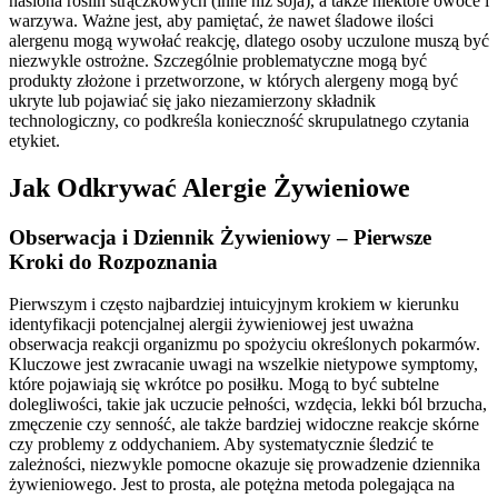
nasiona roślin strączkowych (inne niż soja), a także niektóre owoce i
warzywa. Ważne jest, aby pamiętać, że nawet śladowe ilości
alergenu mogą wywołać reakcję, dlatego osoby uczulone muszą być
niezwykle ostrożne. Szczególnie problematyczne mogą być
produkty złożone i przetworzone, w których alergeny mogą być
ukryte lub pojawiać się jako niezamierzony składnik
technologiczny, co podkreśla konieczność skrupulatnego czytania
etykiet.
Jak Odkrywać Alergie Żywieniowe
Obserwacja i Dziennik Żywieniowy – Pierwsze
Kroki do Rozpoznania
Pierwszym i często najbardziej intuicyjnym krokiem w kierunku
identyfikacji potencjalnej alergii żywieniowej jest uważna
obserwacja reakcji organizmu po spożyciu określonych pokarmów.
Kluczowe jest zwracanie uwagi na wszelkie nietypowe symptomy,
które pojawiają się wkrótce po posiłku. Mogą to być subtelne
dolegliwości, takie jak uczucie pełności, wzdęcia, lekki ból brzucha,
zmęczenie czy senność, ale także bardziej widoczne reakcje skórne
czy problemy z oddychaniem. Aby systematycznie śledzić te
zależności, niezwykle pomocne okazuje się prowadzenie dziennika
żywieniowego. Jest to prosta, ale potężna metoda polegająca na