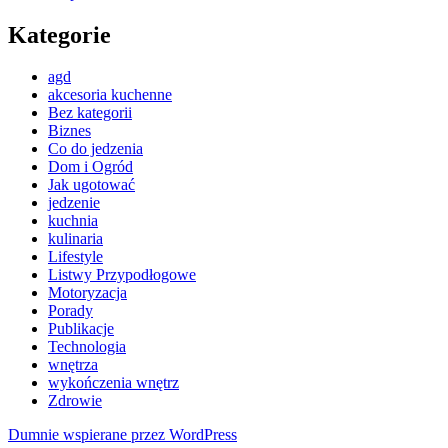
Kategorie
agd
akcesoria kuchenne
Bez kategorii
Biznes
Co do jedzenia
Dom i Ogród
Jak ugotować
jedzenie
kuchnia
kulinaria
Lifestyle
Listwy Przypodłogowe
Motoryzacja
Porady
Publikacje
Technologia
wnętrza
wykończenia wnętrz
Zdrowie
Dumnie wspierane przez WordPress