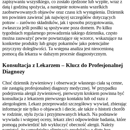
zapisywaniu wszystkiego, co zostało zjedzone lub wypite, wraz z
datą i godziną spożycia, a następnie notowaniu wszelkich
zaobserwowanych objawów oraz czasu ich wystąpienia. Dziennik
ten powinien zawierać jak najwięcej szczegółów dotyczących
potraw – zarówno składników, jak i sposobu przygotowania,
zwłaszcza jeśli posiłki są spożywane poza domem. Po kilku
tygodniach regularnego prowadzenia takiego dziennika, często
można zauważyć pewne powtarzające się wzorce, wskazujące na
konkretne produkty lub grupy pokarmów jako potencjalne
przyczyny dolegliwości. Ta wstępna analiza jest nieocenioną
pomocą dla lekarza w dalszym procesie diagnostycznym.
Konsultacja z Lekarzem – Klucz do Profesjonalnej
Diagnozy
Choć dziennik żywieniowy i obserwacje własnego ciała są cenne,
nie zastąpią profesjonalnej diagnozy medycznej. W przypadku
podejrzenia alergii żywieniowej, pierwszym krokiem powinna być
konsultacja z lekarzem pierwszego kontaktu lub od razu z
alergologiem. Lekarz przeprowadzi szczegółowy wywiad, zbierając
informacje nie tylko o objawach i diecie, ale także o historii chorób
w rodzinie, stylu życia i przyjmowanych lekach. Na podstawie
wywiadu i wstępnej oceny, lekarz zleci odpowiednie badania, które
pomogą potwierdzić lub wykluczyć obecność alergii. Należy
pamiętać, że samodzielna eliminacja produktów z diety bez