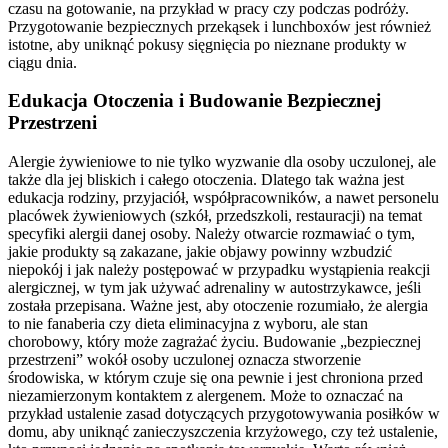
czasu na gotowanie, na przykład w pracy czy podczas podróży.
Przygotowanie bezpiecznych przekąsek i lunchboxów jest również
istotne, aby uniknąć pokusy sięgnięcia po nieznane produkty w
ciągu dnia.
Edukacja Otoczenia i Budowanie Bezpiecznej
Przestrzeni
Alergie żywieniowe to nie tylko wyzwanie dla osoby uczulonej, ale
także dla jej bliskich i całego otoczenia. Dlatego tak ważna jest
edukacja rodziny, przyjaciół, współpracowników, a nawet personelu
placówek żywieniowych (szkół, przedszkoli, restauracji) na temat
specyfiki alergii danej osoby. Należy otwarcie rozmawiać o tym,
jakie produkty są zakazane, jakie objawy powinny wzbudzić
niepokój i jak należy postępować w przypadku wystąpienia reakcji
alergicznej, w tym jak używać adrenaliny w autostrzykawce, jeśli
została przepisana. Ważne jest, aby otoczenie rozumiało, że alergia
to nie fanaberia czy dieta eliminacyjna z wyboru, ale stan
chorobowy, który może zagrażać życiu. Budowanie „bezpiecznej
przestrzeni” wokół osoby uczulonej oznacza stworzenie
środowiska, w którym czuje się ona pewnie i jest chroniona przed
niezamierzonym kontaktem z alergenem. Może to oznaczać na
przykład ustalenie zasad dotyczących przygotowywania posiłków w
domu, aby uniknąć zanieczyszczenia krzyżowego, czy też ustalenie,