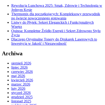
Rewolucja Lunchowa 2025: Smak, Zdrowie i Technologia w
Jednym Kęsie
Thermomix dla początkujących: Kompleksowy przewodnik
po świecie nowoczesnego gotowania
Listwy do Płytek: Sekret Eleganckich i Funkcjonalnych
Wnętrz
Quinoa: Kompletne Źródło Energii i Sekret Zdrowego Stylu
Życia
Dlaczego Oryginalne Tonery do Drukarek Laserowych to
Inwestycja w Jakość i Niezawodność
Archiwa
sierpień 2026
lipiec 2026
czerwiec 2026
maj 2026
kwiecień 2026
marzec 2026
luty 2026
styczeń 2026
grudzień 2025
listopad 2025