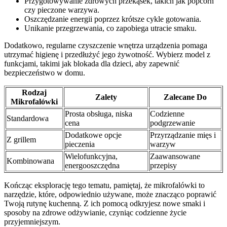
Przygotowywanie zdrowych przekąsek, takich jak popcorn
czy pieczone warzywa.
Oszczędzanie energii poprzez krótsze cykle gotowania.
Unikanie przegrzewania, co zapobiega utracie smaku.
Dodatkowo, regularne czyszczenie wnętrza urządzenia pomaga
utrzymać higienę i przedłużyć jego żywotność. Wybierz model z
funkcjami, takimi jak blokada dla dzieci, aby zapewnić
bezpieczeństwo w domu.
Rodzaj
Zalety
Zalecane Do
Mikrofalówki
Prosta obsługa, niska
Codzienne
Standardowa
cena
podgrzewanie
Dodatkowe opcje
Przyrządzanie mięs i
Z grillem
pieczenia
warzyw
Wielofunkcyjna,
Zaawansowane
Kombinowana
energooszczędna
przepisy
Kończąc eksplorację tego tematu, pamiętaj, że mikrofalówki to
narzędzie, które, odpowiednio używane, może znacząco poprawić
Twoją rutynę kuchenną. Z ich pomocą odkryjesz nowe smaki i
sposoby na zdrowe odżywianie, czyniąc codzienne życie
przyjemniejszym.