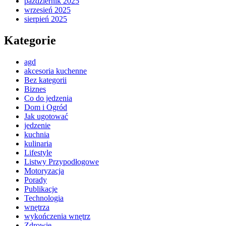
październik 2025
wrzesień 2025
sierpień 2025
Kategorie
agd
akcesoria kuchenne
Bez kategorii
Biznes
Co do jedzenia
Dom i Ogród
Jak ugotować
jedzenie
kuchnia
kulinaria
Lifestyle
Listwy Przypodłogowe
Motoryzacja
Porady
Publikacje
Technologia
wnętrza
wykończenia wnętrz
Zdrowie