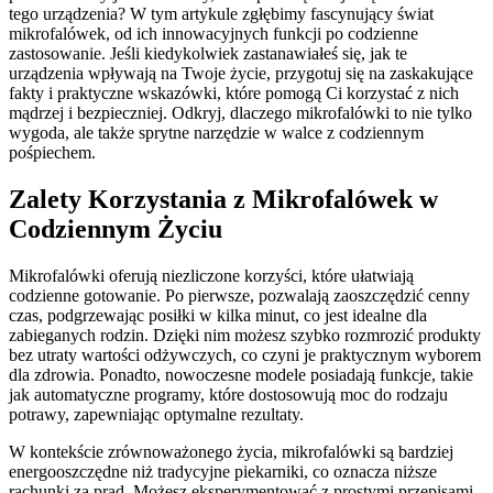
tego urządzenia? W tym artykule zgłębimy fascynujący świat
mikrofalówek, od ich innowacyjnych funkcji po codzienne
zastosowanie. Jeśli kiedykolwiek zastanawiałeś się, jak te
urządzenia wpływają na Twoje życie, przygotuj się na zaskakujące
fakty i praktyczne wskazówki, które pomogą Ci korzystać z nich
mądrzej i bezpieczniej. Odkryj, dlaczego mikrofalówki to nie tylko
wygoda, ale także sprytne narzędzie w walce z codziennym
pośpiechem.
Zalety Korzystania z Mikrofalówek w
Codziennym Życiu
Mikrofalówki oferują niezliczone korzyści, które ułatwiają
codzienne gotowanie. Po pierwsze, pozwalają zaoszczędzić cenny
czas, podgrzewając posiłki w kilka minut, co jest idealne dla
zabieganych rodzin. Dzięki nim możesz szybko rozmrozić produkty
bez utraty wartości odżywczych, co czyni je praktycznym wyborem
dla zdrowia. Ponadto, nowoczesne modele posiadają funkcje, takie
jak automatyczne programy, które dostosowują moc do rodzaju
potrawy, zapewniając optymalne rezultaty.
W kontekście zrównoważonego życia, mikrofalówki są bardziej
energooszczędne niż tradycyjne piekarniki, co oznacza niższe
rachunki za prąd. Możesz eksperymentować z prostymi przepisami,