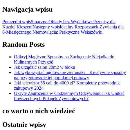
Nawigacja wpisu
Poprzedni wpis
Smaczne Obiady bez Wydatków: Przepisy dla
Każdej Kieszeni
Następny wpis
Idealny Rozpoczatek Żywienia dla
6-Miesięcznego Niemowlęcia: Praktyczne Wskazówki
Random Posts
Odkryj Magiczne Sposoby na Zachęcenie Niejadka do
Kulinarnych Przygód
Jak urządzić salon 20m2 w bloku
Jak wykorzystać ugotowane ziemniaki – Kreatywne sposoby
na przygotowanie tej popularnej potrawy
Jaki telewizor 55 cali do 4000 zł? Kompletny przewodnik
zakupowy 2024
Ukryte Zagrożenia w Codziennym Odżywianiu: Jak Unikać
Powszechnych Pułapek Żywieniowych?
co warto o nich wiedzieć
Ostatnie wpisy