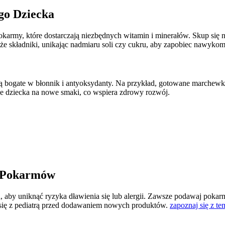
go Dziecka
okarmy, które dostarczają niezbędnych witamin i minerałów. Skup się n
ieże składniki, unikając nadmiaru soli czy cukru, aby zapobiec nawyk
ogate w błonnik i antyoksydanty. Na przykład, gotowane marchewki cz
je dziecka na nowe smaki, co wspiera zdrowy rozwój.
 Pokarmów
, aby uniknąć ryzyka dławienia się lub alergii. Zawsze podawaj pok
j się z pediatrą przed dodawaniem nowych produktów.
zapoznaj się z t