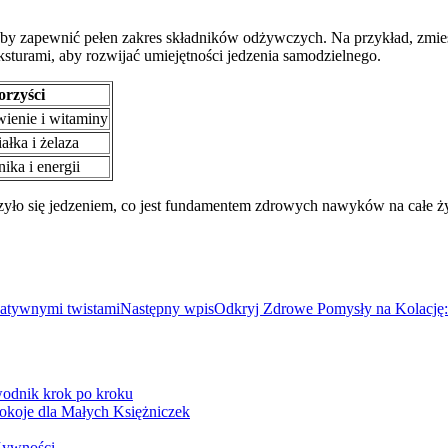
e, aby zapewnić pełen zakres składników odżywczych. Na przykład, z
ksturami, aby rozwijać umiejętności jedzenia samodzielnego.
orzyści
wienie i witaminy
ałka i żelaza
ika i energii
yło się jedzeniem, co jest fundamentem zdrowych nawyków na całe ży
reatywnymi twistami
Następny wpis
Odkryj Zdrowe Pomysły na Kolację:
wodnik krok po kroku
okoje dla Małych Księżniczek
Żywności