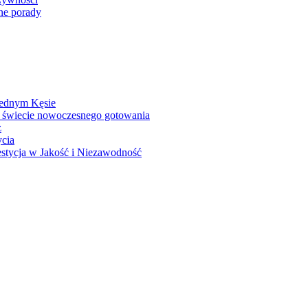
ne porady
Jednym Kęsie
 świecie nowoczesnego gotowania
z
ycia
stycja w Jakość i Niezawodność