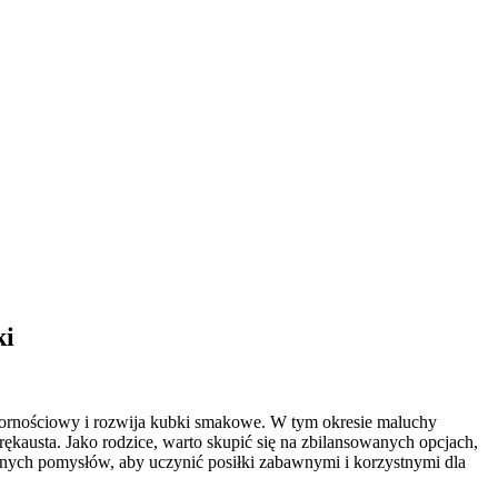
ki
pornościowy i rozwija kubki smakowe. W tym okresie maluchy
ękausta. Jako rodzice, warto skupić się na zbilansowanych opcjach,
cznych pomysłów, aby uczynić posiłki zabawnymi i korzystnymi dla