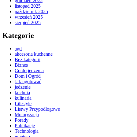
grudzień 2025
listopad 2025
październik 2025
wrzesień 2025
sierpień 2025
Kategorie
agd
akcesoria kuchenne
Bez kategorii
Biznes
Co do jedzenia
Dom i Ogród
Jak ugotować
jedzenie
kuchnia
kulinaria
Lifestyle
Listwy Przypodłogowe
Motoryzacja
Porady
Publikacje
Technologia
wnętrza