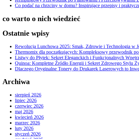
Co podać na chrzciny w domu? Inspirujące przepisy i praktycz
co warto o nich wiedzieć
Ostatnie wpisy
Rewolucja Lunchowa 2025: Smak, Zdrowie i Technologia w 
Thermomix dla początkujących: Kompleksowy przewodnik po
Listwy do Płytek: Sekret Eleganckich i Funkcjonalnych Wnętr
Quinoa: Kompletne Źródło Energii i Sekret Zdrowego Stylu Ż
Dlaczego Oryginalne Tonery do Drukarek Laserowych to Inwe
Archiwa
sierpień 2026
lipiec 2026
czerwiec 2026
maj 2026
kwiecień 2026
marzec 2026
luty 2026
styczeń 2026