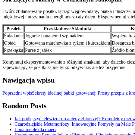
Twórz zbilansowane posiłki, łącząc węglowodany, białka i tłuszcz
mięśniowej i utrzymaniu energii przez cały dzień. Eksperymentuj z te
Posiłek
Przykładowe Składniki
K
Śniadanie
Jogurt z bananem i szpinakiem
Wspiera tra
Obiad
Gotowana marchewka z ryżem i kurczakiem
Dostarcza bi
Przekąska
Puree z jabłek
Źródło błonn
Kontynuuj eksperymentowanie z różnymi smakami, aby dziecko ciesz
zapewniając, że posiłki są nie tylko odżywcze, ale też przyjemne.
Nawigacja wpisu
Poprzedni wpis
Sekrety idealnej babki gotowanej: Prosty przepis z k
Random Posts
Jak podłączyć telewizor do anteny zbiorczej? Kompletny prze
Czarodziejskie Metamorfozy: Innowacyjne Pomysły na Małe P
Luna meble dla dzieci
Kempingowy Przewodnik po Planowaniu i Przechowywaniu 