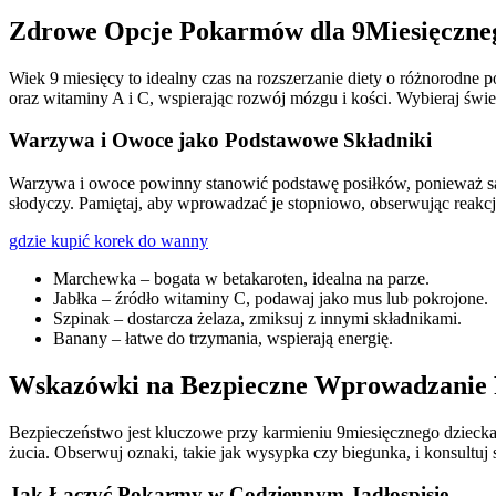
Zdrowe Opcje Pokarmów dla 9Miesięczne
Wiek 9 miesięcy to idealny czas na rozszerzanie diety o różnorodne p
oraz witaminy A i C, wspierając rozwój mózgu i kości. Wybieraj św
Warzywa i Owoce jako Podstawowe Składniki
Warzywa i owoce powinny stanowić podstawę posiłków, ponieważ są b
słodyczy. Pamiętaj, aby wprowadzać je stopniowo, obserwując reakc
gdzie kupić korek do wanny
Marchewka – bogata w betakaroten, idealna na parze.
Jabłka – źródło witaminy C, podawaj jako mus lub pokrojone.
Szpinak – dostarcza żelaza, zmiksuj z innymi składnikami.
Banany – łatwe do trzymania, wspierają energię.
Wskazówki na Bezpieczne Wprowadzanie
Bezpieczeństwo jest kluczowe przy karmieniu 9miesięcznego dziecka
żucia. Obserwuj oznaki, takie jak wysypka czy biegunka, i konsultu
Jak Łączyć Pokarmy w Codziennym Jadłospisie