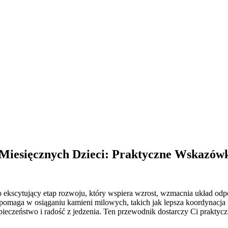
Miesięcznych Dzieci: Praktyczne Wskazów
ekscytujący etap rozwoju, który wspiera wzrost, wzmacnia układ od
pomaga w osiąganiu kamieni milowych, takich jak lepsza koordynacja r
pieczeństwo i radość z jedzenia. Ten przewodnik dostarczy Ci prakty