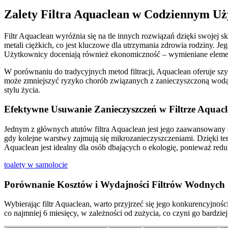
Zalety Filtra Aquaclean w Codziennym Uż
Filtr Aquaclean wyróżnia się na tle innych rozwiązań dzięki swojej 
metali ciężkich, co jest kluczowe dla utrzymania zdrowia rodziny.
Użytkownicy doceniają również ekonomiczność – wymieniane elementy s
W porównaniu do tradycyjnych metod filtracji, Aquaclean oferuje szyb
może zmniejszyć ryzyko chorób związanych z zanieczyszczoną wodą.
stylu życia.
Efektywne Usuwanie Zanieczyszczeń w Filtrze Aquac
Jednym z głównych atutów filtra Aquaclean jest jego zaawansowany s
gdy kolejne warstwy zajmują się mikrozanieczyszczeniami. Dzięki temu,
Aquaclean jest idealny dla osób dbających o ekologię, ponieważ re
toalety w samolocie
Porównanie Kosztów i Wydajności Filtrów Wodnych
Wybierając filtr Aquaclean, warto przyjrzeć się jego konkurencyjnośc
co najmniej 6 miesięcy, w zależności od zużycia, co czyni go bardzie