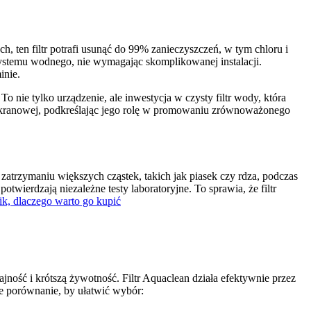
h, ten filtr potrafi usunąć do 99% zanieczyszczeń, w tym chloru i
systemu wodnego, nie wymagając skomplikowanej instalacji.
inie.
o nie tylko urządzenie, ale inwestycja w czysty filtr wody, która
y kranowej, podkreślając jego rolę w promowaniu zrównoważonego
zatrzymaniu większych cząstek, takich jak piasek czy rdza, podczas
otwierdzają niezależne testy laboratoryjne. To sprawia, że filtr
nik, dlaczego warto go kupić
ajność i krótszą żywotność. Filtr Aquaclean działa efektywnie przez
kie porównanie, by ułatwić wybór: