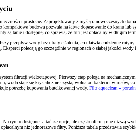
yciu
skuteczności i prostocie. Zaprojektowany z myślą o nowoczesnych domac
 Jego kompaktowa budowa pozwala na łatwe dopasowanie do kranu lub 
ą tanie i dostępne, co sprawia, że filtr jest opłacalny w długim term
szy przepływ wody bez utraty ciśnienia, co ułatwia codzienne rutyny. T
 Eksperci polecają go szczególnie w regionach o słabej jakości wod
lean
ystem filtracji wieloetapowej. Pierwszy etap polega na mechanicznym 
 woda staje się krystalicznie czysta, wolna od bakterii i wirusów, co p
dukuje potrzebę kupowania butelkowanej wody.
Filtr aquaclean – porad
i. Na rynku dostępne są tańsze opcje, ale często oferują one niższą wyd
j opłacalnym niż jednorazowe filtry. Poniższa tabela przedstawia szyb