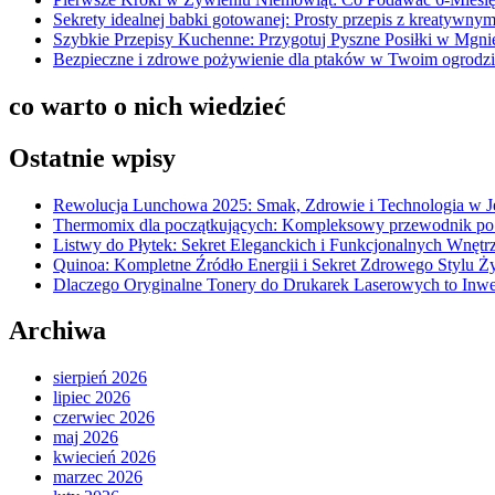
Sekrety idealnej babki gotowanej: Prosty przepis z kreatywnym
Szybkie Przepisy Kuchenne: Przygotuj Pyszne Posiłki w Mgni
Bezpieczne i zdrowe pożywienie dla ptaków w Twoim ogrod
co warto o nich wiedzieć
Ostatnie wpisy
Rewolucja Lunchowa 2025: Smak, Zdrowie i Technologia w 
Thermomix dla początkujących: Kompleksowy przewodnik po
Listwy do Płytek: Sekret Eleganckich i Funkcjonalnych Wnętr
Quinoa: Kompletne Źródło Energii i Sekret Zdrowego Stylu Ż
Dlaczego Oryginalne Tonery do Drukarek Laserowych to Inwe
Archiwa
sierpień 2026
lipiec 2026
czerwiec 2026
maj 2026
kwiecień 2026
marzec 2026