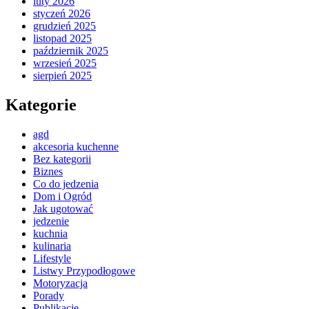
luty 2026
styczeń 2026
grudzień 2025
listopad 2025
październik 2025
wrzesień 2025
sierpień 2025
Kategorie
agd
akcesoria kuchenne
Bez kategorii
Biznes
Co do jedzenia
Dom i Ogród
Jak ugotować
jedzenie
kuchnia
kulinaria
Lifestyle
Listwy Przypodłogowe
Motoryzacja
Porady
Publikacje