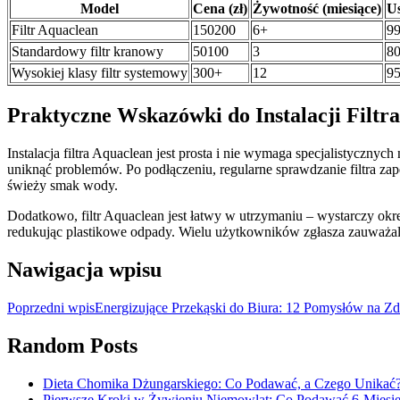
Model
Cena (zł)
Żywotność (miesiące)
Us
Filtr Aquaclean
150200
6+
9
Standardowy filtr kranowy
50100
3
8
Wysokiej klasy filtr systemowy
300+
12
9
Praktyczne Wskazówki do Instalacji Filtr
Instalacja filtra Aquaclean jest prosta i nie wymaga specjalistycz
uniknąć problemów. Po podłączeniu, regularne sprawdzanie filtra z
świeży smak wody.
Dodatkowo, filtr Aquaclean jest łatwy w utrzymaniu – wystarczy okr
redukując plastikowe odpady. Wielu użytkowników zgłasza zauważa
Nawigacja wpisu
Poprzedni wpis
Energizujące Przekąski do Biura: 12 Pomysłów na Z
Random Posts
Dieta Chomika Dżungarskiego: Co Podawać, a Czego Unikać
Pierwsze Kroki w Żywieniu Niemowląt: Co Podawać 6-Miesi