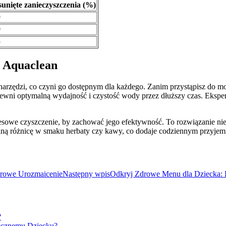
unięte zanieczyszczenia (%)
9
0
5
a Aquaclean
nych narzędzi, co czyni go dostępnym dla każdego. Zanim przystąpisz 
apewni optymalną wydajność i czystość wody przez dłuższy czas. Ekspe
esowe czyszczenie, by zachować jego efektywność. To rozwiązanie nie
lną różnicę w smaku herbaty czy kawy, co dodaje codziennym przyje
drowe Urozmaicenie
Następny wpis
Odkryj Zdrowe Menu dla Dziecka: 
?
ęcznemu Dziecku?