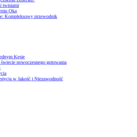
i twistami
eniu Oka
zie: Kompleksowy przewodnik
Jednym Kęsie
 świecie nowoczesnego gotowania
z
ycia
stycja w Jakość i Niezawodność