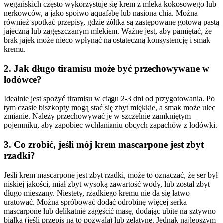
wegańskich często wykorzystuje się krem z mleka kokosowego lub
nerkowców, a jako spoiwo aquafabę lub nasiona chia. Można
również spotkać przepisy, gdzie żółtka są zastępowane gotową pastą
jajeczną lub zagęszczanym mlekiem. Ważne jest, aby pamiętać, że
brak jajek może nieco wpłynąć na ostateczną konsystencję i smak
kremu.
2. Jak długo tiramisu może być przechowywane w
lodówce?
Idealnie jest spożyć tiramisu w ciągu 2-3 dni od przygotowania. Po
tym czasie biszkopty mogą stać się zbyt miękkie, a smak może ulec
zmianie. Należy przechowywać je w szczelnie zamkniętym
pojemniku, aby zapobiec wchłanianiu obcych zapachów z lodówki.
3. Co zrobić, jeśli mój krem mascarpone jest zbyt
rzadki?
Jeśli krem mascarpone jest zbyt rzadki, może to oznaczać, że ser był
niskiej jakości, miał zbyt wysoką zawartość wody, lub został zbyt
długo mieszany. Niestety, rzadkiego kremu nie da się łatwo
uratować. Można spróbować dodać odrobinę więcej serka
mascarpone lub delikatnie zagęścić masę, dodając ubite na sztywno
białka (jeśli przepis na to pozwala) lub żelatynę. Jednak najlepszym