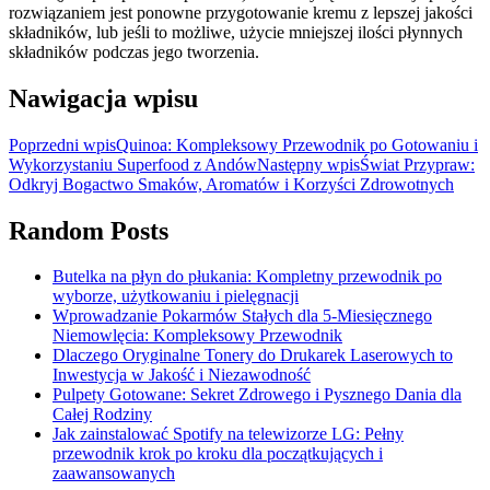
rozwiązaniem jest ponowne przygotowanie kremu z lepszej jakości
składników, lub jeśli to możliwe, użycie mniejszej ilości płynnych
składników podczas jego tworzenia.
Nawigacja wpisu
Poprzedni wpis
Quinoa: Kompleksowy Przewodnik po Gotowaniu i
Wykorzystaniu Superfood z Andów
Następny wpis
Świat Przypraw:
Odkryj Bogactwo Smaków, Aromatów i Korzyści Zdrowotnych
Random Posts
Butelka na płyn do płukania: Kompletny przewodnik po
wyborze, użytkowaniu i pielęgnacji
Wprowadzanie Pokarmów Stałych dla 5-Miesięcznego
Niemowlęcia: Kompleksowy Przewodnik
Dlaczego Oryginalne Tonery do Drukarek Laserowych to
Inwestycja w Jakość i Niezawodność
Pulpety Gotowane: Sekret Zdrowego i Pysznego Dania dla
Całej Rodziny
Jak zainstalować Spotify na telewizorze LG: Pełny
przewodnik krok po kroku dla początkujących i
zaawansowanych