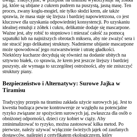
jaj, które są ubijane z cukrem pudrem na puszystą, jasną masę. Ten
proces, zwany koglu-mogiel, nie tylko słodzi krem, ale także
sprawia, że masa staje się lżejsza i bardziej napowietrzona, co jest
kluczowe dla uzyskania odpowiedniej konsystencji. Po uzyskaniu
idealnej emulsji z żółtek i cukru, delikatnie dodaje się mascarpone.
Ważne jest, aby robić to stopniowo i mieszać całość za pomocą
szpatułki lub na najniższych obrotach miksera, aby nie zważyć sera i
nie stracić jego delikatnej struktury. Nadmierne ubijanie mascarpone
może spowodować jego rozwarstwienie i utratę gładkości.
Niektórzy kucharze decydują się również na dodanie ubitych na
sztywno białek, co sprawia, że krem jest jeszcze lżejszy i bardziej
puszysty, ale wymaga to szczególnej ostrożności, aby nie zniszczyć
struktury piany.
Bezpieczeństwo i Alternatywy: Surowe Jajka w
Tiramisu
Tradycyjny przepis na tiramisu zakłada użycie surowych jaj. Jest to
kwestia budząca pewne kontrowersje ze względu na potencjalne
ryzyko związane ze spożyciem surowych jaj, zwłaszcza dla osób o
obniżonej odporności, dzieci czy kobiet w ciąży. Aby
zminimalizować to ryzyko, można zastosować kilka metod. Po
pierwsze, należy używać wyłącznie świeżych jajek od zaufanych
dostawców, najlepiej z certyfikatem ekologicznym, który