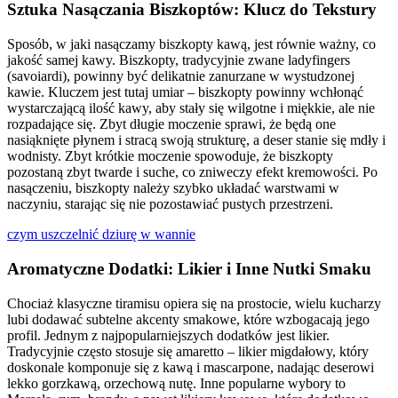
Sztuka Nasączania Biszkoptów: Klucz do Tekstury
Sposób, w jaki nasączamy biszkopty kawą, jest równie ważny, co
jakość samej kawy. Biszkopty, tradycyjnie zwane ladyfingers
(savoiardi), powinny być delikatnie zanurzane w wystudzonej
kawie. Kluczem jest tutaj umiar – biszkopty powinny wchłonąć
wystarczającą ilość kawy, aby stały się wilgotne i miękkie, ale nie
rozpadające się. Zbyt długie moczenie sprawi, że będą one
nasiąknięte płynem i stracą swoją strukturę, a deser stanie się mdły i
wodnisty. Zbyt krótkie moczenie spowoduje, że biszkopty
pozostaną zbyt twarde i suche, co zniweczy efekt kremowości. Po
nasączeniu, biszkopty należy szybko układać warstwami w
naczyniu, starając się nie pozostawiać pustych przestrzeni.
czym uszczelnić dziurę w wannie
Aromatyczne Dodatki: Likier i Inne Nutki Smaku
Chociaż klasyczne tiramisu opiera się na prostocie, wielu kucharzy
lubi dodawać subtelne akcenty smakowe, które wzbogacają jego
profil. Jednym z najpopularniejszych dodatków jest likier.
Tradycyjnie często stosuje się amaretto – likier migdałowy, który
doskonale komponuje się z kawą i mascarpone, nadając deserowi
lekko gorzkawą, orzechową nutę. Inne popularne wybory to