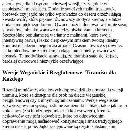
alternatywę dla klasycznej, cięższej wersji, szczególnie w
cieplejszych miesiącach. Dodanie świeżych malin, truskawek,
borówek czy jagód nie tylko wprowadza do deseru orzeźwiającą
kwaskowość, która pięknie równoważy słodycz kremu, ale także
dodaje mu pięknego koloru. Owoce można dodawać w formie sosu,
kawałków, lub jako warstwę między biszkoptami a kremem.
Szczególnie popularne są warianty z malinami, które swoją
intensywną barwą i lekko cierpkawym smakiem tworzą idealny
kontrast dla aksamitnego mascarpone. Czasami owoce są również
lekko blendowane z kremem, nadając mu subtelny, owocowy
posmak. Te modyfikacje sprawiają, że tiramisu staje się lżejsze,
bardziej owocowe i niezwykle orzeźwiające.
Wersje Wegańskie i Bezglutenowe: Tiramisu dla
Każdego
Rozwój trendów żywieniowych doprowadził do powstania wersji
tiramisu, które są dostępne dla osób na diecie wegańskiej,
bezglutenowej czy z innymi ograniczeniami. Wersje wegańskie
zazwyczaj wykorzystują roślinne zamienniki nabiału, takie jak krem
kokosowy (z schłodzonego mleczka kokosowego), krem z
nerkowców czy tofu jedwabiste, które po odpowiednim
doprawieniu mogą naśladować konsystencję i smak tradycyjnego
kremu mascarpone. Jajka zastępowane są często substancjami