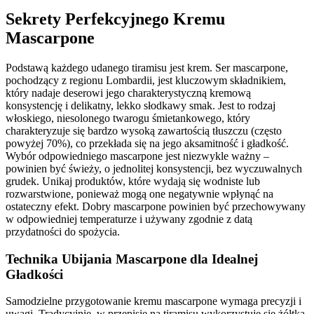
Sekrety Perfekcyjnego Kremu
Mascarpone
Podstawą każdego udanego tiramisu jest krem. Ser mascarpone,
pochodzący z regionu Lombardii, jest kluczowym składnikiem,
który nadaje deserowi jego charakterystyczną kremową
konsystencję i delikatny, lekko słodkawy smak. Jest to rodzaj
włoskiego, niesolonego twarogu śmietankowego, który
charakteryzuje się bardzo wysoką zawartością tłuszczu (często
powyżej 70%), co przekłada się na jego aksamitność i gładkość.
Wybór odpowiedniego mascarpone jest niezwykle ważny –
powinien być świeży, o jednolitej konsystencji, bez wyczuwalnych
grudek. Unikaj produktów, które wydają się wodniste lub
rozwarstwione, ponieważ mogą one negatywnie wpłynąć na
ostateczny efekt. Dobry mascarpone powinien być przechowywany
w odpowiedniej temperaturze i używany zgodnie z datą
przydatności do spożycia.
Technika Ubijania Mascarpone dla Idealnej
Gładkości
Samodzielne przygotowanie kremu mascarpone wymaga precyzji i
uwagi. Tradycyjnie, w przepisie na tiramisu wykorzystuje się żółtka