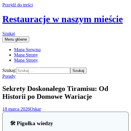
Przejdź do treści
Restauracje w naszym mieście
Szukaj
Menu główne
Mapa Serwisu
Mapa Strony
Mapa Strony
Szukaj:
Porady
Sekrety Doskonałego Tiramisu: Od
Historii po Domowe Wariacje
18 marca 2026
Oskar
🛠️ Pigułka wiedzy