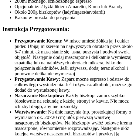
200ml mocnego, schłodzonego espresso
Opcjonalnie: 2 łyżki likieru Amaretto, Rumu lub Brandy
Około 200g biszkoptów (ladyfingers/savoiardi)
Kakao w proszku do posypania
Instrukcja Przygotowania:
Przygotowanie Kremu:
W misce umieść żółtka jaj i cukier
puder. Ubijaj mikserem na najwyższych obrotach przez około
5-7 minut, aż masa stanie się jasna, puszysta i podwoi swoją
objętość. Następnie dodaj mascarpone i delikatnie wymieszaj
szpatułką lub na najniższych obrotach miksera, tylko do
połączenia składników. Jeśli używasz, dodaj teraz alkohol i
ponownie delikatnie wymieszaj.
Przygotowanie Kawy:
Zaparz mocne espresso i odstaw do
całkowitego wystudzenia. Jeśli używasz alkoholu, możesz go
dodać do wystudzonej kawy.
Nasączanie Biszkoptów:
Każdy biszkopt zanurz szybko
(dosłownie na sekundę z każdej strony) w kawie. Nie mocz
ich zbyt długo, aby nie rozmokły.
Warstwowanie:
Na dnie naczynia (np. prostokątnej formy o
wymiarach ok. 20×20 cm) ułóż pierwszą warstwę
nasączonych biszkoptów. Na biszkopty wyłóż połowę kremu
mascarpone, równomiernie rozprowadzając. Następnie ułóż
kolejną warstwę nasączonych biszkoptów i przykryj ją