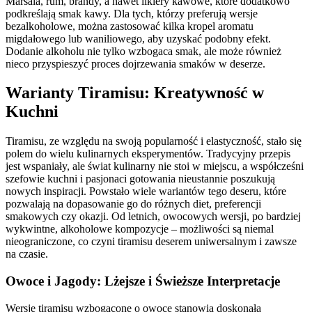
Marsala, rum, brandy, a nawet likiery kawowe, które dodatkowo
podkreślają smak kawy. Dla tych, którzy preferują wersje
bezalkoholowe, można zastosować kilka kropel aromatu
migdałowego lub waniliowego, aby uzyskać podobny efekt.
Dodanie alkoholu nie tylko wzbogaca smak, ale może również
nieco przyspieszyć proces dojrzewania smaków w deserze.
Warianty Tiramisu: Kreatywność w
Kuchni
Tiramisu, ze względu na swoją popularność i elastyczność, stało się
polem do wielu kulinarnych eksperymentów. Tradycyjny przepis
jest wspaniały, ale świat kulinarny nie stoi w miejscu, a współcześni
szefowie kuchni i pasjonaci gotowania nieustannie poszukują
nowych inspiracji. Powstało wiele wariantów tego deseru, które
pozwalają na dopasowanie go do różnych diet, preferencji
smakowych czy okazji. Od letnich, owocowych wersji, po bardziej
wykwintne, alkoholowe kompozycje – możliwości są niemal
nieograniczone, co czyni tiramisu deserem uniwersalnym i zawsze
na czasie.
Owoce i Jagody: Lżejsze i Świeższe Interpretacje
Wersje tiramisu wzbogacone o owoce stanowią doskonałą