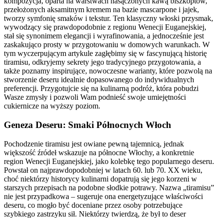
kompozycja, oparta na warstwach nasączonych kawą biszkoptów,
przełożonych aksamitnym kremem na bazie mascarpone i jajek,
tworzy symfonię smaków i tekstur. Ten klasyczny włoski przysmak,
wywodzący się prawdopodobnie z regionu Wenecji Euganejskiej,
stał się synonimem elegancji i wyrafinowania, a jednocześnie jest
zaskakująco prosty w przygotowaniu w domowych warunkach. W
tym wyczerpującym artykule zagłębimy się w fascynującą historię
tiramisu, odkryjemy sekrety jego tradycyjnego przygotowania, a
także poznamy inspirujące, nowoczesne warianty, które pozwolą na
stworzenie deseru idealnie dopasowanego do indywidualnych
preferencji. Przygotujcie się na kulinarną podróż, która pobudzi
Wasze zmysły i pozwoli Wam podnieść swoje umiejętności
cukiernicze na wyższy poziom.
Geneza Deseru: Smaki Północnych Włoch
Pochodzenie tiramisu jest owiane pewną tajemnicą, jednak
większość źródeł wskazuje na północne Włochy, a konkretnie
region Wenecji Euganejskiej, jako kolebkę tego popularnego deseru.
Powstał on najprawdopodobniej w latach 60. lub 70. XX wieku,
choć niektórzy historycy kulinarni dopatrują się jego korzeni w
starszych przepisach na podobne słodkie potrawy. Nazwa „tiramisu”
nie jest przypadkowa – sugeruje ona energetyzujące właściwości
deseru, co mogło być doceniane przez osoby potrzebujące
szybkiego zastrzyku sił. Niektórzy twierdzą, że był to deser