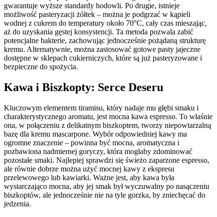
gwarantuje wyższe standardy hodowli. Po drugie, istnieje
możliwość pasteryzacji żółtek – można je podgrzać w kąpieli
wodnej z cukrem do temperatury około 70°C, cały czas mieszając,
aż do uzyskania gęstej konsystencji. Ta metoda pozwala zabić
potencjalne bakterie, zachowując jednocześnie pożądaną strukturę
kremu. Alternatywnie, można zastosować gotowe pasty jajeczne
dostępne w sklepach cukierniczych, które są już pasteryzowane i
bezpieczne do spożycia.
Kawa i Biszkopty: Serce Deseru
Kluczowym elementem tiramisu, który nadaje mu głębi smaku i
charakterystycznego aromatu, jest mocna kawa espresso. To właśnie
ona, w połączeniu z delikatnym biszkoptem, tworzy niepowtarzalną
bazę dla kremu mascarpone. Wybór odpowiedniej kawy ma
ogromne znaczenie – powinna być mocna, aromatyczna i
pozbawiona nadmiernej goryczy, która mogłaby zdominować
pozostałe smaki. Najlepiej sprawdzi się świeżo zaparzone espresso,
ale równie dobrze można użyć mocnej kawy z ekspresu
przelewowego lub kawiarki. Ważne jest, aby kawa była
wystarczająco mocna, aby jej smak był wyczuwalny po nasączeniu
biszkoptów, ale jednocześnie nie na tyle gorzka, by zniechęcać do
jedzenia.