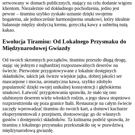
serwowany w domach publicznych, mający na celu dodanie wigoru
klientom. Niezależnie od dokładnego pochodzenia, jedno jest
pewne – tiramisu szybko zyskało uznanie dzięki swojemu
bogatemu, ale jednocześnie harmonijnemu smakowi, który idealnie
balansuje między słodyczą kremu, goryczką kawy a subtelną nutą
kakao.
Ewolucja Tiramisu: Od Lokalnego Przysmaku do
Międzynarodowej Gwiazdy
Od swoich skromnych początków, tiramisu przeszło długą drogę,
stając się jednym z najbardziej rozpoznawalnych deserów na
świecie. Pierwotnie przygotowywane z lokalnie dostępnych
składników, takich jak świeże wiejskie jajka, dobrej jakości ser
mascarpone i mocna, aromatyczna kawa, szybko zdobyło
popularność dzięki swojej unikalnej konsystencji i głębokiemu
smakowi. Łatwość przygotowania sprawiła, że stało się ono
ulubionym deserem wielu włoskich rodzin, a jego sława stopniowo
rozprzestrzeniła się poza granice Italii. Restauracje na całym świecie
zaczęły wprowadzać tiramisu do swoich kart, a domowi kucharze
eksperymentowali z przepisem, dostosowując go do własnych
gustów i dostępności składników. Ta kulinarna podróż sprawiła, że
tiramisu z lokalnego przysmaku przekształciło się w prawdziwą
międzynarodową gwiazdę.