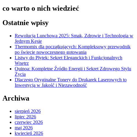
co warto o nich wiedzieć
Ostatnie wpisy
Rewolucja Lunchowa 2025: Smak, Zdrowie i Technologia w
Jednym Kęsie
Thermomix dla początkujących: Kompleksowy przewodnik
po świecie nowoczesnego gotowania
Listwy do Płytek: Sekret Eleganckich i Funkcjonalnych
Wnętrz
Quinoa: Kompletne Źródło Energii i Sekret Zdrowego Stylu
Życia
Dlaczego Oryginalne Tonery do Drukarek Laserowych to
Inwestycja w Jakość i Niezawodność
Archiwa
sierpień 2026
lipiec 2026
czerwiec 2026
maj 2026
kwiecień 2026