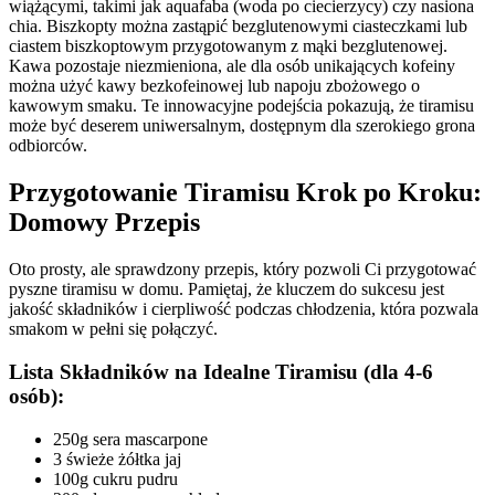
wiążącymi, takimi jak aquafaba (woda po ciecierzycy) czy nasiona
chia. Biszkopty można zastąpić bezglutenowymi ciasteczkami lub
ciastem biszkoptowym przygotowanym z mąki bezglutenowej.
Kawa pozostaje niezmieniona, ale dla osób unikających kofeiny
można użyć kawy bezkofeinowej lub napoju zbożowego o
kawowym smaku. Te innowacyjne podejścia pokazują, że tiramisu
może być deserem uniwersalnym, dostępnym dla szerokiego grona
odbiorców.
Przygotowanie Tiramisu Krok po Kroku:
Domowy Przepis
Oto prosty, ale sprawdzony przepis, który pozwoli Ci przygotować
pyszne tiramisu w domu. Pamiętaj, że kluczem do sukcesu jest
jakość składników i cierpliwość podczas chłodzenia, która pozwala
smakom w pełni się połączyć.
Lista Składników na Idealne Tiramisu (dla 4-6
osób):
250g sera mascarpone
3 świeże żółtka jaj
100g cukru pudru